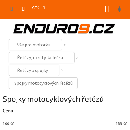
Přejít
NÁKUP
na
CZK
obsah
KOŠÍK
Vše pro motorku
Řetězy, rozety, kolečka
Řetězy a spojky
Spojky motocyklových řetězů
Spojky motocyklových řetězů
Cena
100
Kč
189
Kč