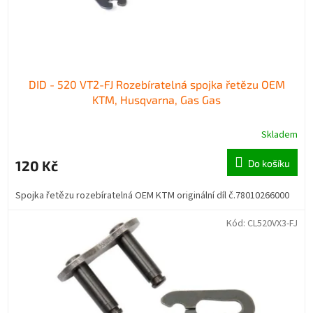
k
t
ů
DID - 520 VT2-FJ Rozebíratelná spojka řetězu OEM
KTM, Husqvarna, Gas Gas
Skladem
120 Kč
Do košíku
Spojka řetězu rozebíratelná OEM KTM originální díl č.78010266000
Kód:
CL520VX3-FJ