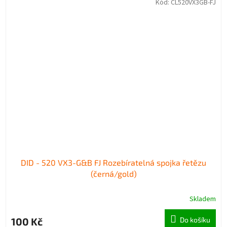
Kód:
CL520VX3GB-FJ
DID - 520 VX3-G&B FJ Rozebíratelná spojka řetězu
(černá/gold)
Skladem
100 Kč
Do košíku