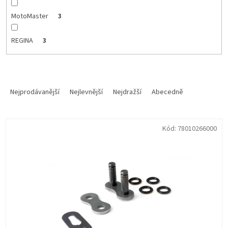
MotoMaster
3
REGINA
3
Ř
a
Nejprodávanější
Nejlevnější
Nejdražší
Abecedně
z
e
V
n
Kód:
78010266000
ý
í
p
p
i
r
s
o
p
d
r
u
o
k
d
t
u
ů