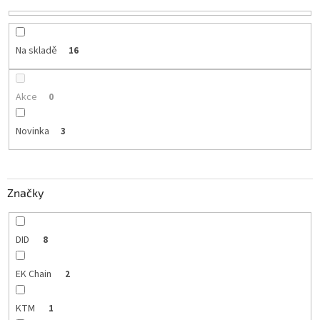
Na skladě
16
Akce
0
Novinka
3
Značky
DID
8
EK Chain
2
KTM
1