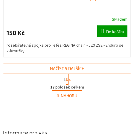
Skladem
150 Kč
Do košíku
rozebíratelná spojka pro řetěz REGINA chain - 520 ZSE - Enduro se
Z-kroužky:
NAČÍST 5 DALŠÍCH
S
1
2
t
O
r
17
položek celkem
v
á
l
NAHORU
n
á
k
d
o
v
Z
a
á
c
á
n
í
p
í
p
a
Informace pro vás