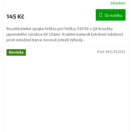
Skladem
145 Kč
Do košíku
Rozebíratelná spojka řetězu pro řetězy 520 DX s QX-kroužky
japonského výrobce EK Chains. Kvalitní materiál Extrémní odolnost
proti natažení barva: kovová (steel) Výhody...
Kód:
M21352031
Novinka