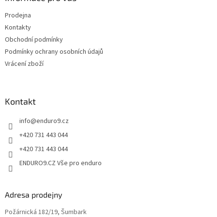
r
t
v
Prodejna
í
k
Kontakty
y
v
Obchodní podmínky
ý
Podmínky ochrany osobních údajů
p
Vrácení zboží
i
s
u
Kontakt
info
@
enduro9.cz
+420 731 443 044
+420 731 443 044
ENDURO9.CZ Vše pro enduro
Adresa prodejny
Požárnická 182/19, Šumbark