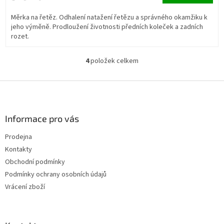
Měrka na řetěz. Odhalení natažení řetězu a správného okamžiku k
jeho výměně. Prodloužení životnosti předních koleček a zadních
rozet.
4
položek celkem
O
v
l
Z
á
á
d
p
a
a
Informace pro vás
c
t
í
Prodejna
í
p
Kontakty
r
v
Obchodní podmínky
k
Podmínky ochrany osobních údajů
y
Vrácení zboží
v
ý
p
i