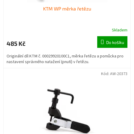
KTM WP měrka řetězu
Skladem
485 Kč
Do košíku
Originální díl KTM č. 00029920100C1, měrka řetězu a pomůcka pro
nastavení správného natažení (pnutí) v řetězu.
Kód:
AW-20373