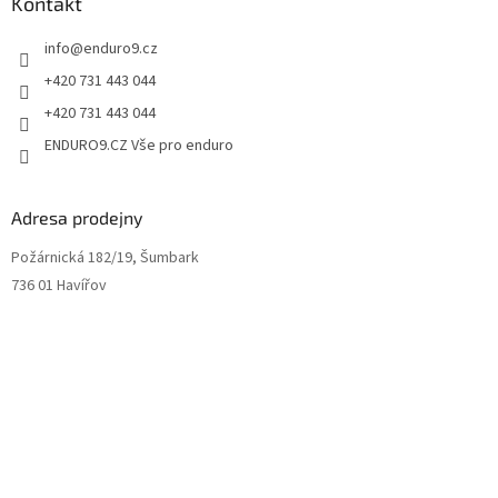
Kontakt
s
u
info
@
enduro9.cz
+420 731 443 044
+420 731 443 044
ENDURO9.CZ Vše pro enduro
Adresa prodejny
Požárnická 182/19, Šumbark
736 01 Havířov