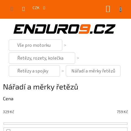
Přejít
NÁKUP
na
CZK
obsah
KOŠÍK
Vše pro motorku
Řetězy, rozety, kolečka
Řetězy a spojky
Nářadí a měrky řetězů
Nářadí a měrky řetězů
Cena
329
Kč
759
Kč