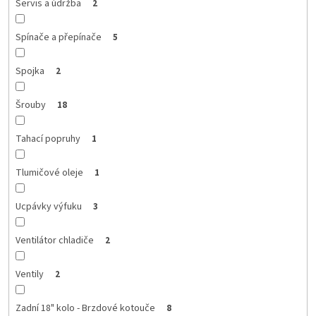
Servis a údržba
2
Spínače a přepínače
5
Spojka
2
Šrouby
18
Tahací popruhy
1
Tlumičové oleje
1
Ucpávky výfuku
3
Ventilátor chladiče
2
Ventily
2
Zadní 18" kolo - Brzdové kotouče
8