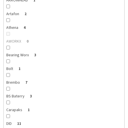
ARROWHEAD
1
Artafon
2
Athena
4
AWORKX
0
Bearing Worx
3
Bolt
1
Brembo
7
BS Baterry
3
Carapaks
1
DID
11