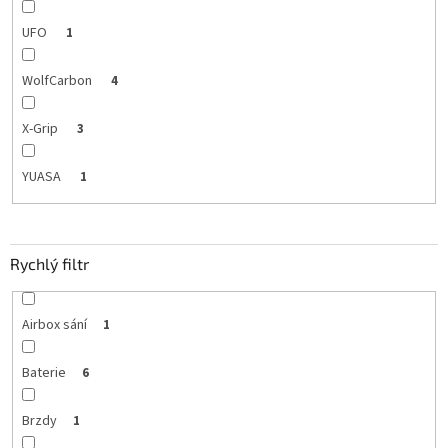
UFO
1
WolfCarbon
4
X-Grip
3
YUASA
1
Rychlý filtr
Airbox sání
1
Baterie
6
Brzdy
1