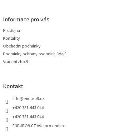
á
c
á
n
í
p
í
p
a
Informace pro vás
r
t
v
Prodejna
í
k
Kontakty
y
v
Obchodní podmínky
ý
Podmínky ochrany osobních údajů
p
Vrácení zboží
i
s
u
Kontakt
info
@
enduro9.cz
+420 731 443 044
+420 731 443 044
ENDURO9.CZ Vše pro enduro