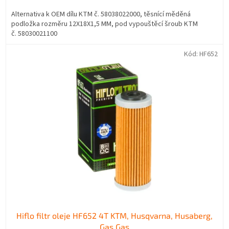
Alternativa k OEM dílu KTM č. 58038022000, těsnící měděná
podložka rozměru 12X18X1,5 MM, pod vypouštěcí šroub KTM
č. 58030021100
Kód:
HF652
Hiflo filtr oleje HF652 4T KTM, Husqvarna, Husaberg,
Gas Gas