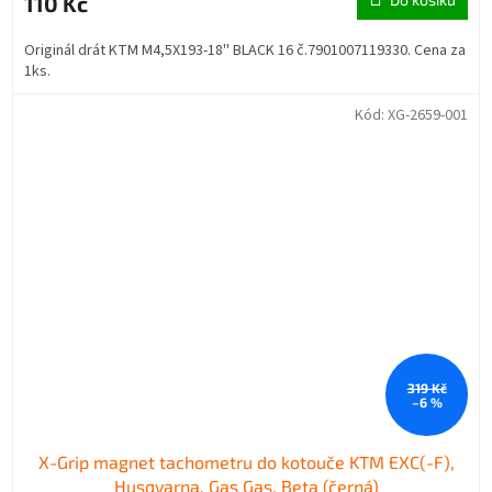
110 Kč
Originál drát KTM M4,5X193-18'' BLACK 16 č.7901007119330. Cena za
1ks.
Kód:
XG-2659-001
319 Kč
–6 %
X-Grip magnet tachometru do kotouče KTM EXC(-F),
Husqvarna, Gas Gas, Beta (černá)