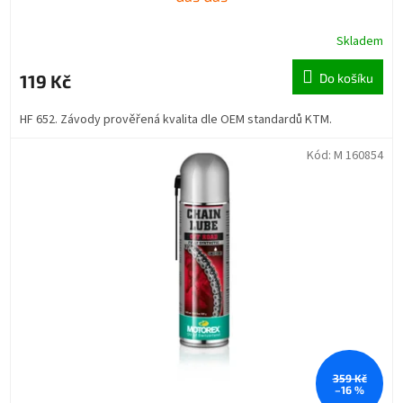
Skladem
119 Kč
Do košíku
HF 652. Závody prověřená kvalita dle OEM standardů KTM.
Kód:
M 160854
359 Kč
–16 %