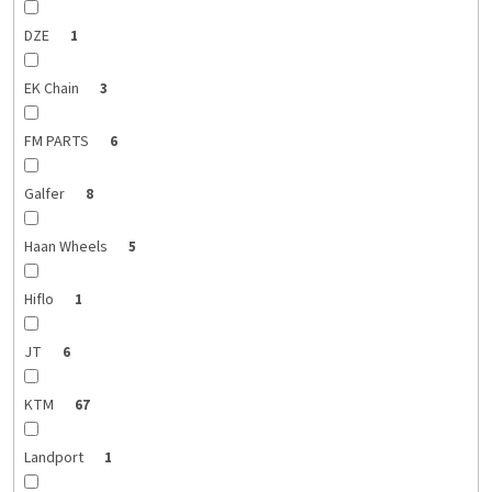
DZE
1
EK Chain
3
FM PARTS
6
Galfer
8
Haan Wheels
5
Hiflo
1
JT
6
KTM
67
Landport
1