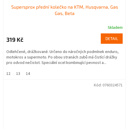
Supersprox přední kolečko na KTM, Husqvarna, Gas
Gas, Beta
Skladem
319 Kč
DETAIL
Odlehčené, drážkované. Určeno do náročných podmínek enduro,
motokros a supermoto. Po obou stranách zubů má čistící drážky
pro odvod nečistot. Speciální ocel kombinující pevnost a...
12
13
14
Kód:
0760324571