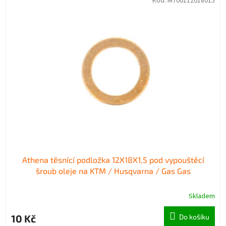
Kód:
M700112018015
ý
í
p
p
i
r
s
o
p
d
r
u
o
k
d
t
u
ů
k
t
ů
Athena těsnící podložka 12X18X1,5 pod vypouštěcí
šroub oleje na KTM / Husqvarna / Gas Gas
Skladem
10 Kč
Do košíku