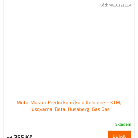
Kód:
M610121114
Moto-Master Přední kolečko odlehčené – KTM,
Husqvarna, Beta, Husaberg, Gas Gas
Skladem
355 Kč
DETAIL
od