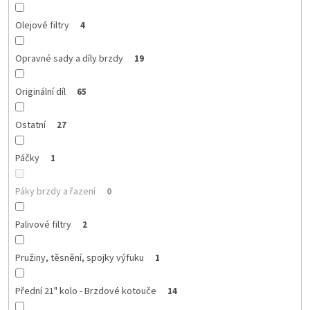
Olejové filtry
4
Opravné sady a díly brzdy
19
Originální díl
65
Ostatní
27
Páčky
1
Páky brzdy a řazení
0
Palivové filtry
2
Pružiny, těsnění, spojky výfuku
1
Přední 21" kolo - Brzdové kotouče
14