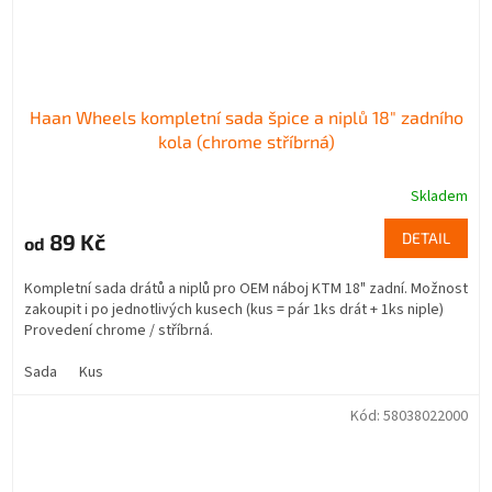
Haan Wheels kompletní sada špice a niplů 18" zadního
kola (chrome stříbrná)
Skladem
89 Kč
DETAIL
od
Kompletní sada drátů a niplů pro OEM náboj KTM 18" zadní. Možnost
zakoupit i po jednotlivých kusech (kus = pár 1ks drát + 1ks niple)
Provedení chrome / stříbrná.
Sada
Kus
Kód:
58038022000