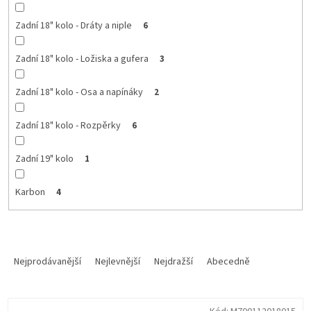
Zadní 18" kolo - Dráty a niple
6
Zadní 18" kolo - Ložiska a gufera
3
Zadní 18" kolo - Osa a napínáky
2
Zadní 18" kolo - Rozpěrky
6
Zadní 19" kolo
1
Karbon
4
Ř
a
Nejprodávanější
Nejlevnější
Nejdražší
Abecedně
z
e
V
n