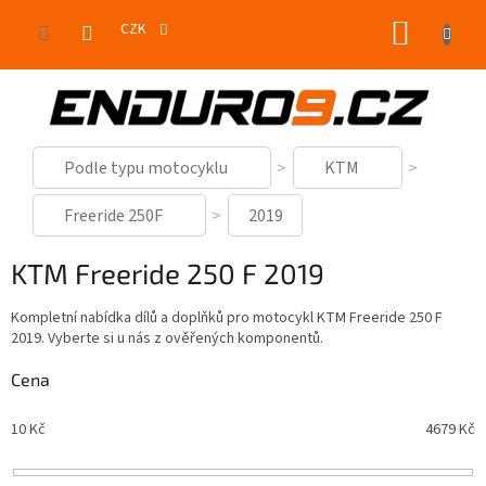
Přejít
NÁKUP
na
CZK
obsah
KOŠÍK
Podle typu motocyklu
KTM
Freeride 250F
2019
KTM Freeride 250 F 2019
Kompletní nabídka dílů a doplňků pro motocykl KTM Freeride 250 F
2019. Vyberte si u nás z ověřených komponentů.
Cena
10
Kč
4679
Kč