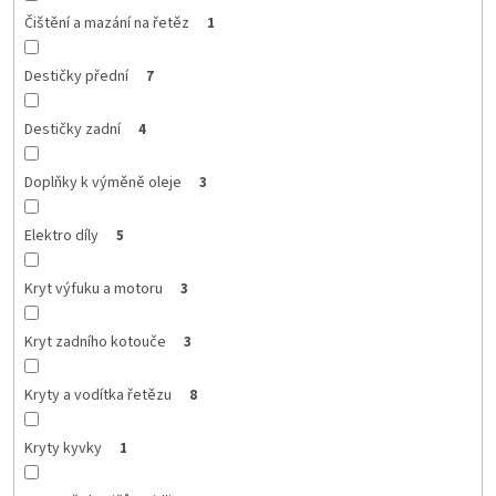
Čištění a mazání na řetěz
1
Destičky přední
7
Destičky zadní
4
Doplňky k výměně oleje
3
Elektro díly
5
Kryt výfuku a motoru
3
Kryt zadního kotouče
3
Kryty a vodítka řetězu
8
Kryty kyvky
1