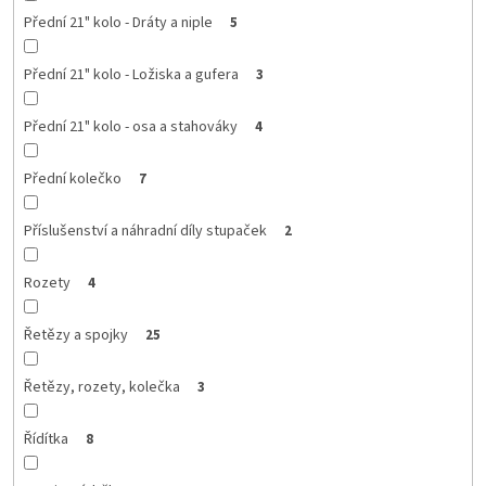
Přední 21" kolo - Dráty a niple
5
Přední 21" kolo - Ložiska a gufera
3
Přední 21" kolo - osa a stahováky
4
Přední kolečko
7
Příslušenství a náhradní díly stupaček
2
Rozety
4
Řetězy a spojky
25
Řetězy, rozety, kolečka
3
Řídítka
8