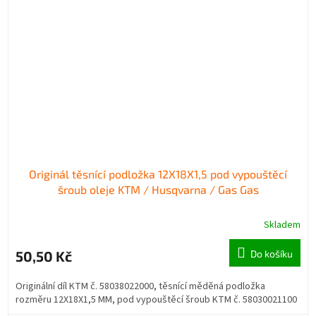
Originál těsnící podložka 12X18X1,5 pod vypouštěcí
šroub oleje KTM / Husqvarna / Gas Gas
Skladem
50,50 Kč
Do košíku
Originální díl KTM č. 58038022000, těsnící měděná podložka
rozměru 12X18X1,5 MM, pod vypouštěcí šroub KTM č. 58030021100