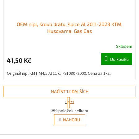
OEM nipl, šroub drátu, špice Al 2011-2023 KTM,
Husqvarna, Gas Gas
Skladem
41,50 Kč
Do košíku
Originál nipl KMT M4,5 Al 11 č. 79109072000. Cena za 1ks.
NAČÍST 12 DALŠÍCH
S
1
22
t
O
r
259
položek celkem
v
á
l
NAHORU
n
á
k
d
o
v
Z
a