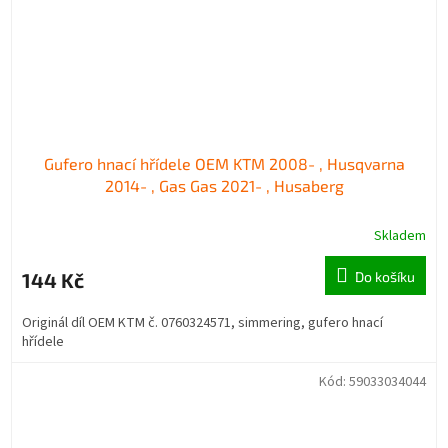
Gufero hnací hřídele OEM KTM 2008- , Husqvarna
2014- , Gas Gas 2021- , Husaberg
Skladem
144 Kč
Do košíku
Originál díl OEM KTM č. 0760324571, simmering, gufero hnací
hřídele
Kód:
59033034044