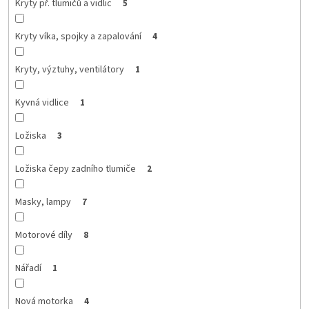
Kryty př. tlumičů a vidlic
5
Kryty víka, spojky a zapalování
4
Kryty, výztuhy, ventilátory
1
Kyvná vidlice
1
Ložiska
3
Ložiska čepy zadního tlumiče
2
Masky, lampy
7
Motorové díly
8
Nářadí
1
Nová motorka
4