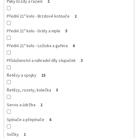
Páky brzdy a řazení
2
Přední 21" kolo - Brzdové kotouče
2
Přední 21" kolo - Dráty a niple
5
Přední 21" kolo - Ložiska a gufera
6
Příslušenství a náhradní díly stupaček
3
Řetězy a spojky
25
Řetězy, rozety, kolečka
5
Servis a údržba
2
Spínače a přepínače
6
Svíčky
1