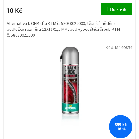
10 Kč
Do košíku
Alternativa k OEM dílu KTM č. 58038022000, těsnící měděná
podložka rozměru 12X18X1,5 MM, pod vypouštěcí šroub KTM
č. 58030021100
Kód:
M 160854
359 Kč
–16 %