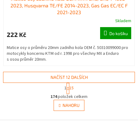
2023, Husqvarna TE/FE 2014-2023, Gas Gas EC/EC F
2021-2023
Skladem
222 Kč
Do košíku
Matice osy o průměru 20mm zadního kola OEM č. 50310099000 pro
motocykly koncernu KTM od r. 1998 pro všechny MX a Enduro
s osou průměr 20mm.
NAČÍST 12 DALŠÍCH
S
1
15
t
O
r
174
položek celkem
v
á
l
NAHORU
n
á
k
d
o
v
Z
a
á
c
á
n
í
p
í