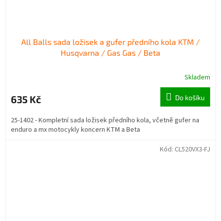
All Balls sada ložisek a gufer předního kola KTM /
Husqvarna / Gas Gas / Beta
Skladem
635 Kč
Do košíku
25-1402 - Kompletní sada ložisek předního kola, včetně gufer na
enduro a mx motocykly koncern KTM a Beta
Kód:
CL520VX3-FJ