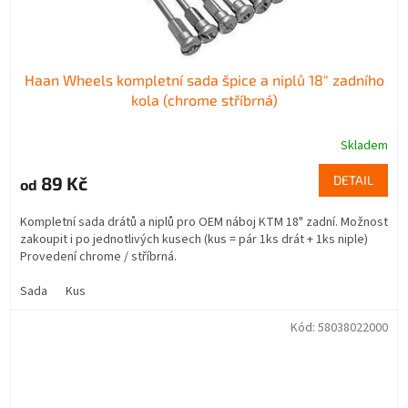
Haan Wheels kompletní sada špice a niplů 18" zadního
kola (chrome stříbrná)
Skladem
89 Kč
DETAIL
od
Kompletní sada drátů a niplů pro OEM náboj KTM 18" zadní. Možnost
zakoupit i po jednotlivých kusech (kus = pár 1ks drát + 1ks niple)
Provedení chrome / stříbrná.
Sada
Kus
Kód:
58038022000