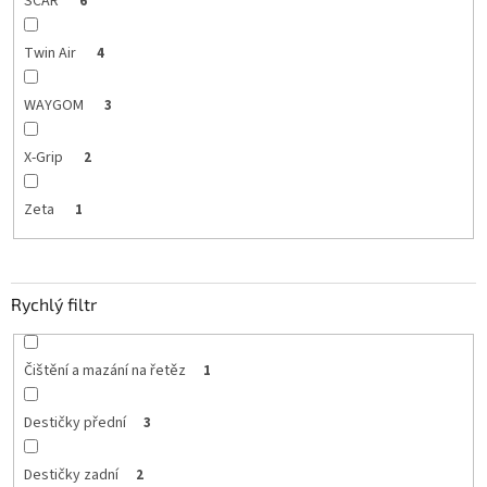
SCAR
6
Twin Air
4
WAYGOM
3
X-Grip
2
Zeta
1
Rychlý filtr
Čištění a mazání na řetěz
1
Destičky přední
3
Destičky zadní
2