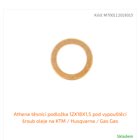
e
V
n
Kód:
M700112018015
ý
í
p
p
i
r
s
o
p
d
r
u
o
k
d
t
u
ů
k
t
ů
Athena těsnící podložka 12X18X1,5 pod vypouštěcí
šroub oleje na KTM / Husqvarna / Gas Gas
Skladem