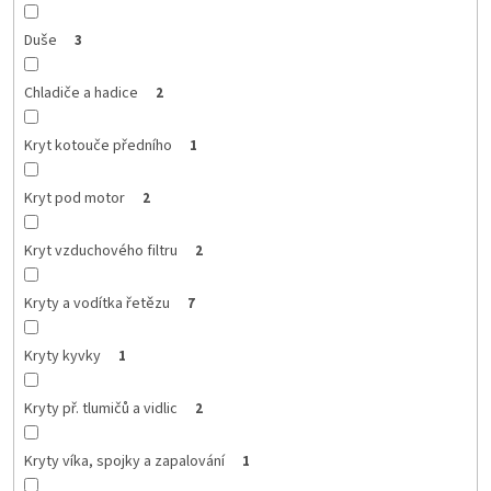
Duše
3
Chladiče a hadice
2
Kryt kotouče předního
1
Kryt pod motor
2
Kryt vzduchového filtru
2
Kryty a vodítka řetězu
7
Kryty kyvky
1
Kryty př. tlumičů a vidlic
2
Kryty víka, spojky a zapalování
1