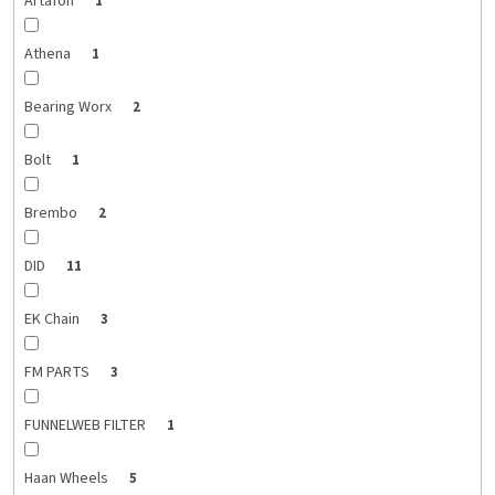
Artafon
1
Athena
1
Bearing Worx
2
Bolt
1
Brembo
2
DID
11
EK Chain
3
FM PARTS
3
FUNNELWEB FILTER
1
Haan Wheels
5