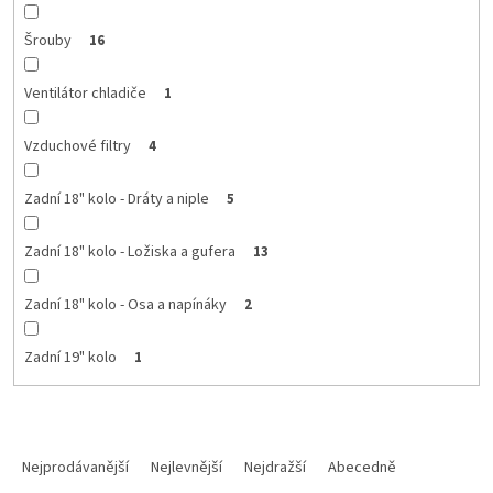
Šrouby
16
Ventilátor chladiče
1
Vzduchové filtry
4
Zadní 18" kolo - Dráty a niple
5
Zadní 18" kolo - Ložiska a gufera
13
Zadní 18" kolo - Osa a napínáky
2
Zadní 19" kolo
1
Ř
a
Nejprodávanější
Nejlevnější
Nejdražší
Abecedně
z