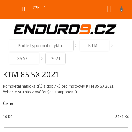
Přejít
NÁKUP
na
CZK
obsah
KOŠÍK
Podle typu motocyklu
KTM
85 SX
2021
KTM 85 SX 2021
Kompletní nabídka dílů a doplňků pro motocykl KTM 85 SX 2021.
Vyberte si u nás z ověřených komponentů.
Cena
10
Kč
3541
Kč