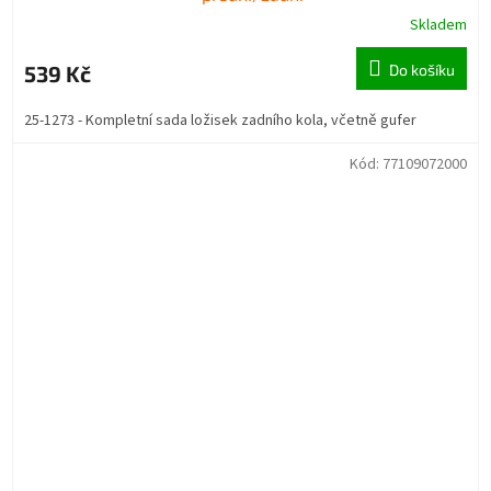
Skladem
539 Kč
Do košíku
25-1273 - Kompletní sada ložisek zadního kola, včetně gufer
Kód:
77109072000