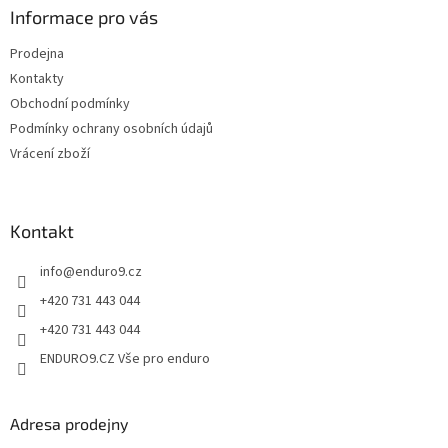
p
a
Informace pro vás
r
t
v
Prodejna
í
k
Kontakty
y
v
Obchodní podmínky
ý
Podmínky ochrany osobních údajů
p
Vrácení zboží
i
s
u
Kontakt
info
@
enduro9.cz
+420 731 443 044
+420 731 443 044
ENDURO9.CZ Vše pro enduro
Adresa prodejny