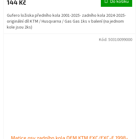
144 Kč
Do košíku
Gufero ložiska předního kola 2001-2025- zadního kola 2024-2025-
originální díl KTM / Husqvarna / Gas Gas 1ks v balení (na jednom
kole jsou 2ks)
Kód:
50310099000
Matice osy zadního kola OEM KTM EXC/EXC-F 1998-