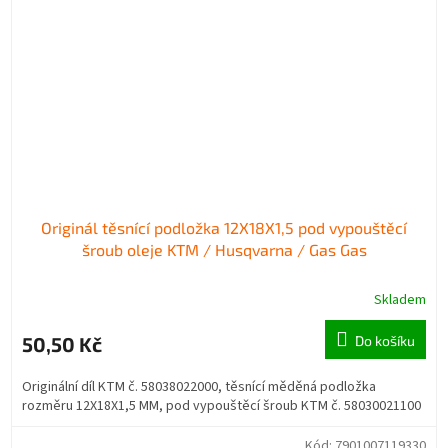
Originál těsnící podložka 12X18X1,5 pod vypouštěcí
šroub oleje KTM / Husqvarna / Gas Gas
Skladem
50,50 Kč
Do košíku
Originální díl KTM č. 58038022000, těsnící měděná podložka
rozměru 12X18X1,5 MM, pod vypouštěcí šroub KTM č. 58030021100
Kód:
7901007119330