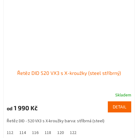
Řetěz DID 520 VX3 s X-kroužky (steel stříbrný)
Skladem
1 990 Kč
DETAIL
od
Řetěz DID - 520 VX3 s X-kroužky barva: stříbrná (steel)
112
114
116
118
120
122