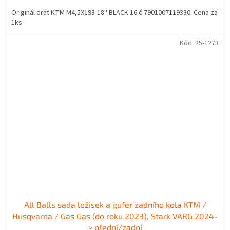
Originál drát KTM M4,5X193-18'' BLACK 16 č.7901007119330. Cena za
1ks.
Kód:
25-1273
All Balls sada ložisek a gufer zadního kola KTM /
Husqvarna / Gas Gas (do roku 2023), Stark VARG 2024-
> přední/zadní