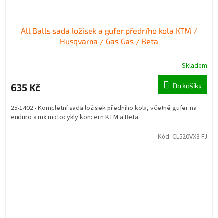
All Balls sada ložisek a gufer předního kola KTM /
Husqvarna / Gas Gas / Beta
Skladem
635 Kč
Do košíku
25-1402 - Kompletní sada ložisek předního kola, včetně gufer na
enduro a mx motocykly koncern KTM a Beta
Kód:
CL520VX3-FJ