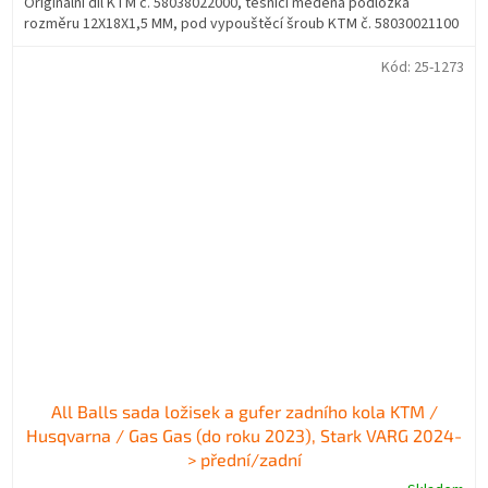
Originální díl KTM č. 58038022000, těsnící měděná podložka
rozměru 12X18X1,5 MM, pod vypouštěcí šroub KTM č. 58030021100
Kód:
25-1273
All Balls sada ložisek a gufer zadního kola KTM /
Husqvarna / Gas Gas (do roku 2023), Stark VARG 2024-
> přední/zadní