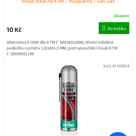
šroub oleje na KTM / Husqvarna / Gas Gas
Skladem
10 Kč
Do košíku
Alternativa k OEM dílu KTM č. 58038022000, těsnící měděná
podložka rozměru 12X18X1,5 MM, pod vypouštěcí šroub KTM
č. 58030021100
Kód:
M 160854