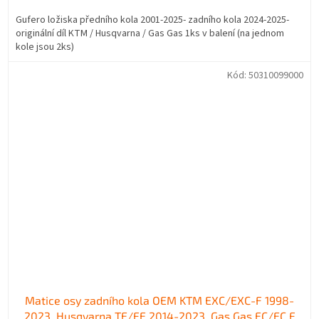
Gufero ložiska předního kola 2001-2025- zadního kola 2024-2025-
originální díl KTM / Husqvarna / Gas Gas 1ks v balení (na jednom
kole jsou 2ks)
Kód:
50310099000
Matice osy zadního kola OEM KTM EXC/EXC-F 1998-
2023, Husqvarna TE/FE 2014-2023, Gas Gas EC/EC F