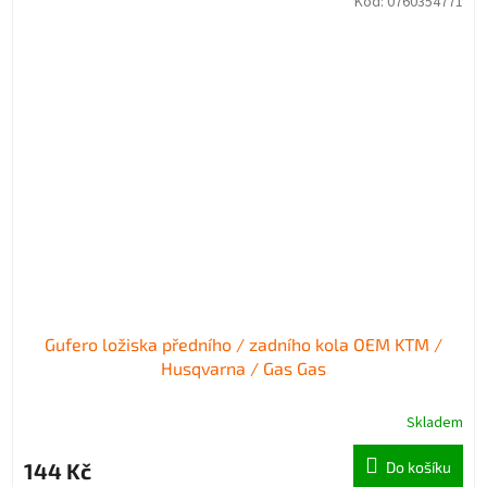
Kód:
0760354771
Gufero ložiska předního / zadního kola OEM KTM /
Husqvarna / Gas Gas
Skladem
144 Kč
Do košíku