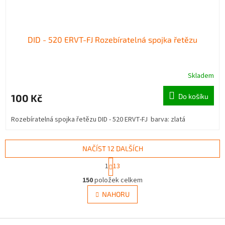
DID - 520 ERVT-FJ Rozebíratelná spojka řetězu
Skladem
100 Kč
Do košíku
Rozebíratelná spojka řetězu DID - 520 ERVT-FJ barva: zlatá
NAČÍST 12 DALŠÍCH
S
1
13
t
O
r
150
položek celkem
v
á
l
NAHORU
n
á
k
d
o
v
Z
a