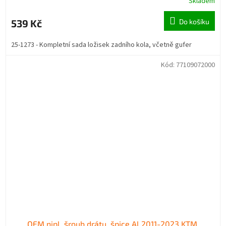
Skladem
539 Kč
Do košíku
25-1273 - Kompletní sada ložisek zadního kola, včetně gufer
Kód:
77109072000
OEM nipl, šroub drátu, špice Al 2011-2023 KTM,