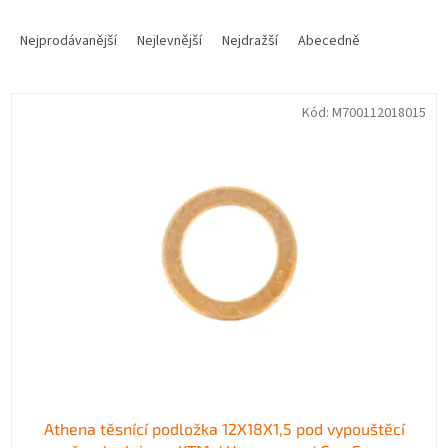
Ř
a
Nejprodávanější
Nejlevnější
Nejdražší
Abecedně
z
e
V
n
Kód:
M700112018015
ý
í
p
p
i
r
s
o
p
d
r
u
o
k
d
t
u
ů
k
t
ů
Athena těsnící podložka 12X18X1,5 pod vypouštěcí