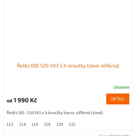
Řetěz DID 520 VX3 s X-kroužky (steel stříbrný)
Skladem
1 990 Kč
DETAIL
od
Řetěz DID - 520 VX3 s X-kroužky barva: stříbrná (steel)
112
114
116
118
120
122