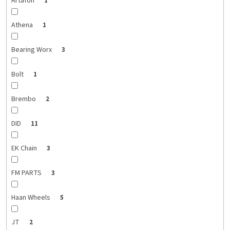
Artafon
1
Athena
1
Bearing Worx
3
Bolt
1
Brembo
2
DID
11
EK Chain
3
FM PARTS
3
Haan Wheels
5
JT
2