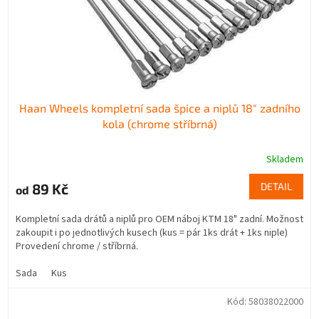
Haan Wheels kompletní sada špice a niplů 18" zadního
kola (chrome stříbrná)
Skladem
89 Kč
DETAIL
od
Kompletní sada drátů a niplů pro OEM náboj KTM 18" zadní. Možnost
zakoupit i po jednotlivých kusech (kus = pár 1ks drát + 1ks niple)
Provedení chrome / stříbrná.
Sada
Kus
Kód:
58038022000