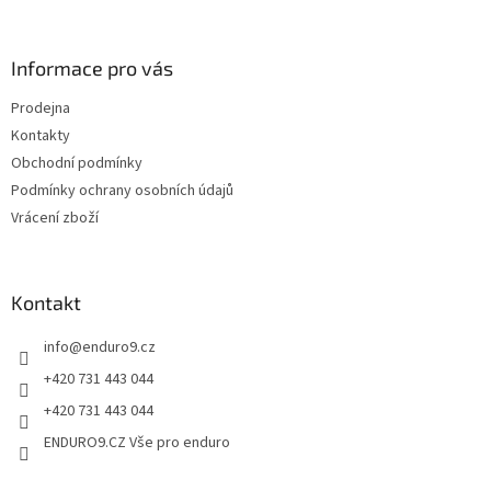
á
c
á
n
í
p
í
p
a
Informace pro vás
r
t
v
Prodejna
í
k
Kontakty
y
v
Obchodní podmínky
ý
Podmínky ochrany osobních údajů
p
Vrácení zboží
i
s
u
Kontakt
info
@
enduro9.cz
+420 731 443 044
+420 731 443 044
ENDURO9.CZ Vše pro enduro