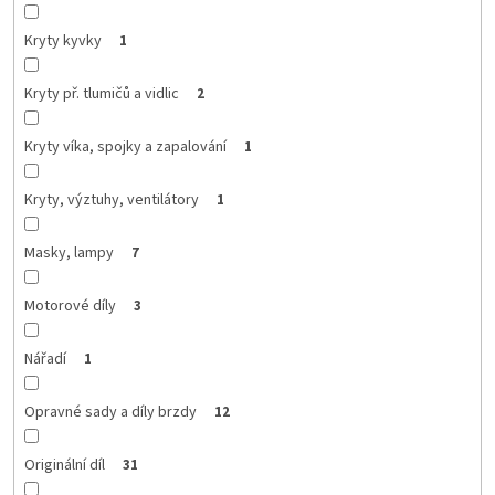
Kryty kyvky
1
Kryty př. tlumičů a vidlic
2
Kryty víka, spojky a zapalování
1
Kryty, výztuhy, ventilátory
1
Masky, lampy
7
Motorové díly
3
Nářadí
1
Opravné sady a díly brzdy
12
Originální díl
31