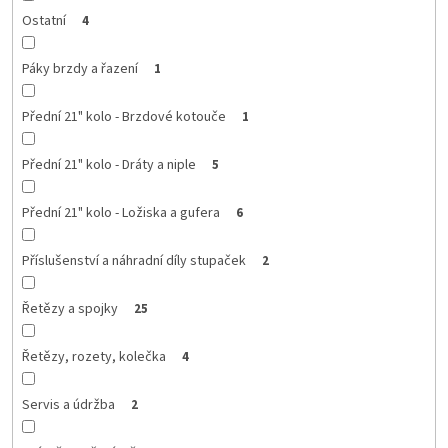
Ostatní
4
Páky brzdy a řazení
1
Přední 21" kolo - Brzdové kotouče
1
Přední 21" kolo - Dráty a niple
5
Přední 21" kolo - Ložiska a gufera
6
Příslušenství a náhradní díly stupaček
2
Řetězy a spojky
25
Řetězy, rozety, kolečka
4
Servis a údržba
2