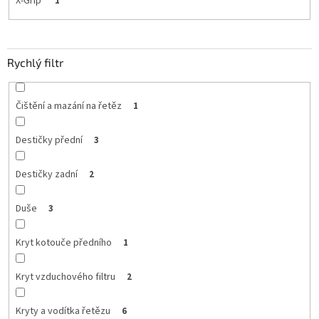
X-Grip
1
Rychlý filtr
Čištění a mazání na řetěz
1
Destičky přední
3
Destičky zadní
2
Duše
3
Kryt kotouče předního
1
Kryt vzduchového filtru
2
Kryty a vodítka řetězu
6