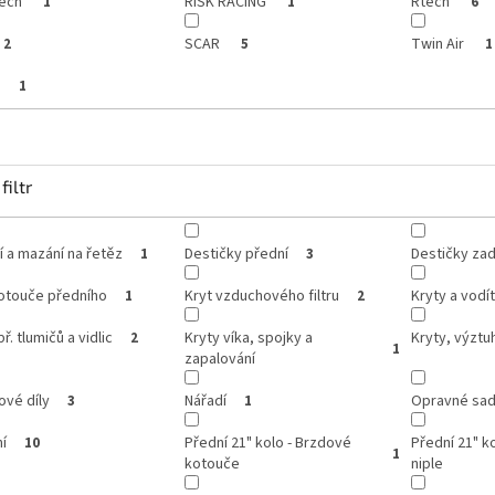
ech
RISK RACING
Rtech
1
1
6
SCAR
Twin Air
2
5
1
p
1
filtr
í a mazání na řetěz
Destičky přední
Destičky zad
1
3
kotouče předního
Kryt vzduchového filtru
Kryty a vodí
1
2
ř. tlumičů a vidlic
Kryty víka, spojky a
Kryty, výztuh
2
1
zapalování
ové díly
Nářadí
Opravné sady
3
1
í
Přední 21" kolo - Brzdové
Přední 21" ko
10
1
kotouče
niple