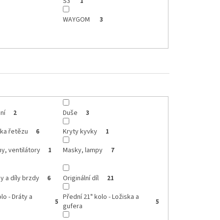
S3
1
WAYGOM
3
ní
Duše
2
3
tka řetězu
Kryty kyvky
6
1
y, ventilátory
Masky, lampy
1
7
 a díly brzdy
Originální díl
6
21
lo - Dráty a
Přední 21" kolo - Ložiska a
5
5
gufera