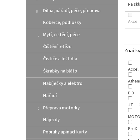
n
Na sk
e
Dílna, nářadí, péče, přeprava
l
Akce
Koberce, podložky
Mytí, čištění, péče
Čištění řetězu
Značk
Čističe a leštidla
Accel
Škrabky na bláto
Athen
Nabíječky a elektro
DID
Nářadí
JT
Přeprava motorky
MOTO
Nájezdy
ProX
Popruhy upínací kurty