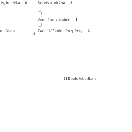
ty, kolečka
Servis a údržba
4
2
Ventilátor chladiče
1
o - Osa a
Zadní 18" kolo - Rozpěrky
6
2
138
položek celkem
M 160854
Kód:
253402-KUS