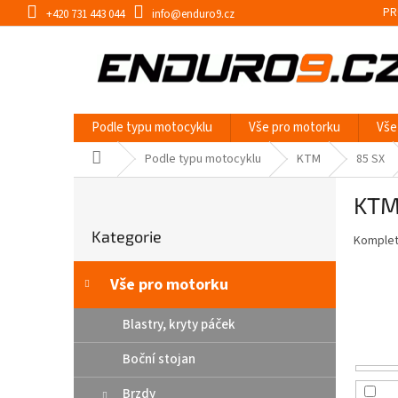
Přejít
PR
+420 731 443 044
info@enduro9.cz
na
obsah
Podle typu motocyklu
Vše pro motorku
Vše
Domů
Podle typu motocyklu
KTM
85 SX
P
KTM
o
Přeskočit
s
Kategorie
kategorie
Kompletn
t
r
a
Vše pro motorku
n
n
Blastry, kryty páček
í
Boční stojan
p
a
Brzdy