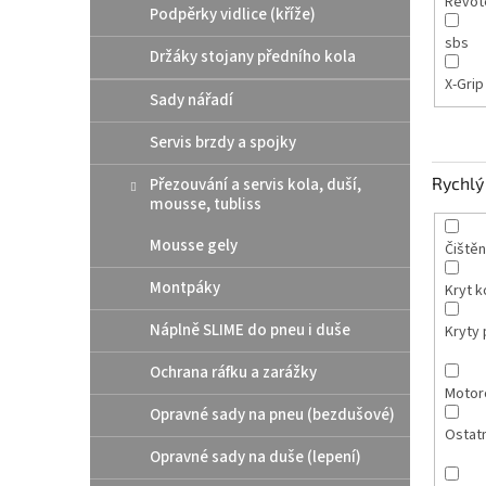
Revot
Podpěrky vidlice (kříže)
sbs
Držáky stojany předního kola
X-Gri
Sady nářadí
Servis brzdy a spojky
Rychlý 
Přezouvání a servis kola, duší,
mousse, tubliss
Mousse gely
Čištěn
Montpáky
Kryt 
Náplně SLIME do pneu i duše
Kryty p
Ochrana ráfku a zarážky
Motor
Opravné sady na pneu (bezdušové)
Ostatn
Opravné sady na duše (lepení)