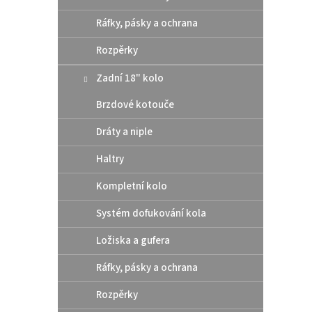
Ráfky, pásky a ochrana
Rozpěrky
Zadní 18" kolo
All B
Brzdové kotouče
před
Gas 
Dráty a niple
Haltry
635
Kompletní kolo
25-140
Systém dofukování kola
kola, 
motoc
Ložiska a gufera
Ráfky, pásky a ochrana
Rozpěrky