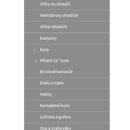
Síťky na chladič
Ventilátory chladiče
Víčka chladiče
Kanystry
Origi
pod v
Kola
Husq
Přední 21" kolo
Brzdové kotouče
50,
Dráty a niple
Origin
Haltry
měděn
pod v
Kompletní kolo
Ložiska a gufera
Osa a stahováky