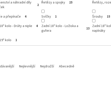
šenství a náhradní díly
Řetězy a spojky
Řetězy, roze
25
2
ček
če a přepínače
Svíčky
Šrouby
4
1
15
18" kolo - Dráty a niple
Zadní 18" kolo - Ložiska a
Zadní 18" kol
4
13
gufera
napínáky
19" kolo
1
dávanější
Nejlevnější
Nejdražší
Abecedně
Kód:
M700112018015
Kód: