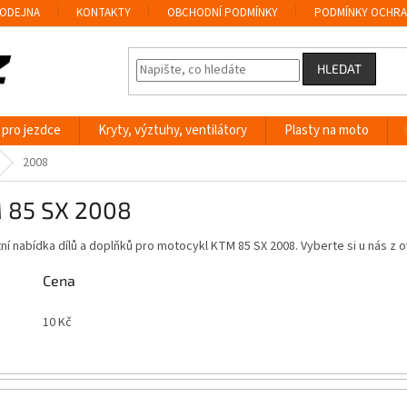
ODEJNA
KONTAKTY
OBCHODNÍ PODMÍNKY
PODMÍNKY OCHRA
HLEDAT
 pro jezdce
Kryty, výztuhy, ventilátory
Plasty na moto
2008
 85 SX 2008
í nabídka dílů a doplňků pro motocykl KTM 85 SX 2008. Vyberte si u nás 
Cena
10
Kč