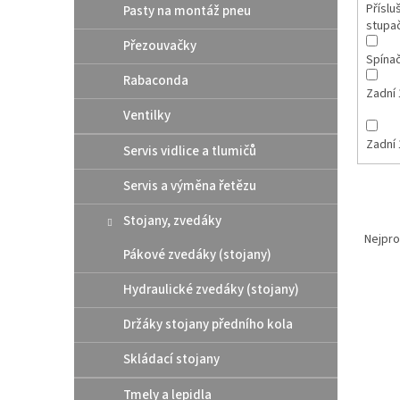
Příslu
Pasty na montáž pneu
stupa
Přezouvačky
Spína
Rabaconda
Zadní 
Ventilky
Zadní 
Servis vidlice a tlumičů
Servis a výměna řetězu
Ř
Stojany, zvedáky
a
Nejpro
Pákové zvedáky (stojany)
z
e
Hydraulické zvedáky (stojany)
V
n
ý
í
Držáky stojany předního kola
p
p
i
r
Skládací stojany
s
o
p
d
Tmely a lepidla