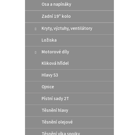
Osa a napínáky
Zadní 19" kolo
Kryty, výztuhy, ventilátory
Ložiska
Gufer
Motorové díly
kola
Gas
Kliková hřídel
Hlavy S3
144
Ojnice
Gufero
Pístní sady 2T
zadníh
Husqva
Těsnění hlavy
jednom
Těsnění olejové
Těsnění víka spojky