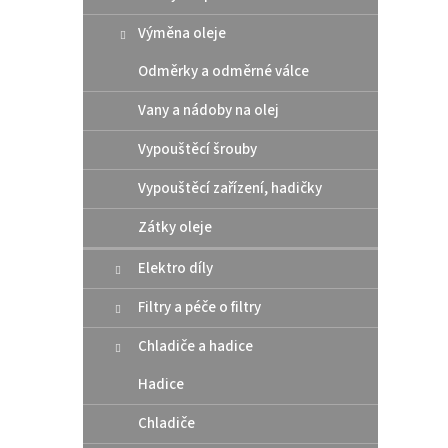
r
u
Výměna oleje
o
k
d
t
Odměrky a odměrné válce
u
ů
Athen
k
Vany a nádoby na olej
pod 
t
/ Hu
ů
Vypouštěcí šrouby
Vypouštěcí zařízení, hadičky
10 
Zátky oleje
Altern
Elektro díly
těsní
rozmě
Filtry a péče o filtry
šroub
Chladiče a hadice
Hadice
Chladiče