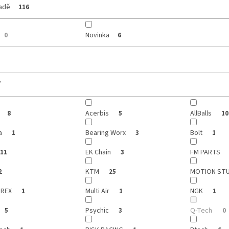
ladě
116
Novinka
0
6
y
Acerbis
AllBalls
8
5
10
a
Bearing Worx
Bolt
1
3
1
EK Chain
FM PARTS
11
3
KTM
MOTION ST
2
25
REX
Multi Air
NGK
1
1
1
Psychic
Q-Tech
5
3
0