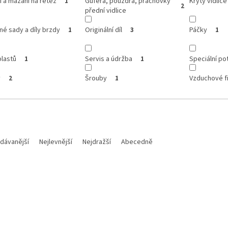
í a mazání na řetěz
Gufera, pouzdra, prachovky
Kryty vidlice
1
2
přední vidlice
é sady a díly brzdy
Originální díl
Páčky
1
3
1
lastů
Servis a údržba
Speciální pot
1
1
y
Šrouby
Vzduchové fi
2
1
dávanější
Nejlevnější
Nejdražší
Abecedně
Kód:
M 160854
Kód: