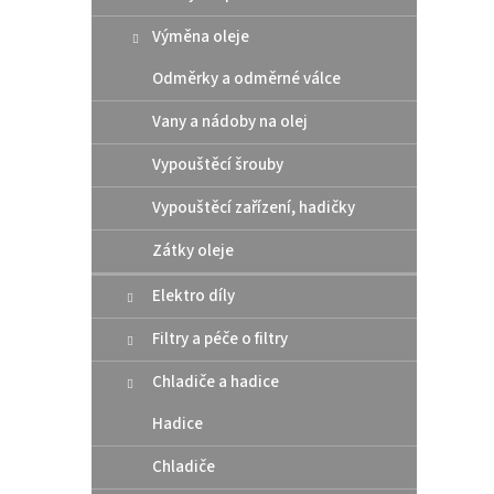
Výměna oleje
Odměrky a odměrné válce
Vany a nádoby na olej
Moto-
zadn
Vypouštěcí šrouby
Brem
Vypouštěcí zařízení, hadičky
Zátky oleje
199
Elektro díly
Zajišť
desti
Filtry a péče o filtry
Gas G
Chladiče a hadice
Hadice
Chladiče