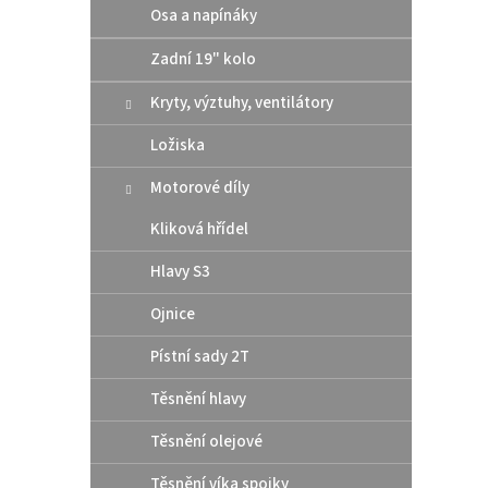
Osa a napínáky
Zadní 19" kolo
Kryty, výztuhy, ventilátory
Ložiska
Motorové díly
Kliková hřídel
Hlavy S3
Ojnice
Pístní sady 2T
Těsnění hlavy
Těsnění olejové
Těsnění víka spojky