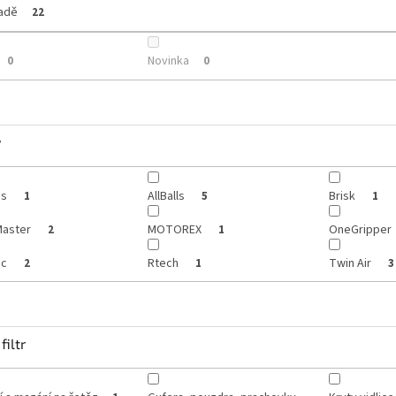
ladě
22
Novinka
0
0
y
is
AllBalls
Brisk
1
5
1
aster
MOTOREX
OneGripper
2
1
ic
Rtech
Twin Air
2
1
3
filtr