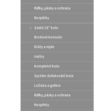
Ráfky, pásky a ochrana
Rozpěrky
Zadní 18" kolo
Brzdové kotouče
Poli
65 2
Dráty a niple
>, Hu
E-EX
Haltry
499
Kompletní kolo
Systém dofukování kola
"neroz
možno
Ložiska a gufera
tvaru 
neohý
Ráfky, pásky a ochrana
Rozpěrky