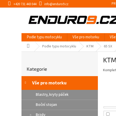
Přejít
PR
+420 731 443 044
info@enduro9.cz
na
obsah
Podle typu motocyklu
Vše pro motorku
Vše
Domů
Podle typu motocyklu
KTM
65 SX
P
KTM
o
Přeskočit
s
Kategorie
kategorie
Kompletn
t
r
a
Vše pro motorku
n
n
Blastry, kryty páček
í
Boční stojan
p
a
Brzdy