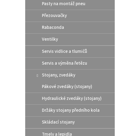
p
d
Pasty na montáž pneu
r
u
o
k
Přezouvačky
d
t
Rabaconda
u
ů
Moto
k
Ventilky
CHAI
t
ů
Servis vidlice a tlumičů
Servis a výměna řetězu
299
Stojany, zvedáky
MOTOR
Pákové zvedáky (stojany)
ROAD 
Hydraulické zvedáky (stojany)
Držáky stojany předního kola
Skládací stojany
Tmely a lepidla