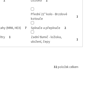
Ložiska
2
2
Přední 21" kolo - Brzdové
1
kotouče
ahy (MINI, HEX)
Spínače a přepínače
7
2
ltry
Zadní tlumič - ložiska,
1
1
uložení, čepy
32
položek celkem
AR12C-OE
Kód:
8506700001