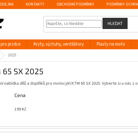
ODEJNA
KONTAKTY
OBCHODNÍ PODMÍNKY
PODMÍNKY OCHRA
HLEDAT
 pro jezdce
Kryty, výztuhy, ventilátory
Plasty na moto
2025
 65 SX 2025
í nabídka dílů a doplňků pro motocykl KTM 65 SX 2025. Vyberte si u nás 
Cena
199
Kč