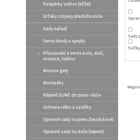
Čištěn
Podpěrky vidlice (kříže)
Držáky stojany předního kola
Opravn
Sady nářadí
Sady p
Servis brzdy a spojky
Svíčk
Přezouvání a servis kola, duší,
mousse, tubliss
Mousse gely
Ř
Montpáky
a
Nejpro
z
Náplně SLIME do pneu i duše
e
V
n
Ochrana ráfku a zarážky
ý
í
Opravné sady na pneu (bezdušové)
p
p
i
r
Opravné sady na duše (lepení)
s
o