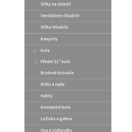
Síťky na chladič
Ventilátory chladiče
Víčka chladiče
Kanystry
Polis
brzd
Kola
TE/F
Přední 21" kolo
Brzdové kotouče
899
Dráty a niple
"neroz
možno
Haltry
tvaru 
neohý
Kompletní kolo
Ložiska a gufera
Osa a stahováky