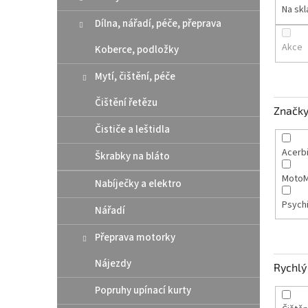
n
Na sk
e
Dílna, nářadí, péče, přeprava
l
Akce
Koberce, podložky
Mytí, čištění, péče
Čištění řetězu
Značk
Čističe a leštidla
Acerb
Škrabky na bláto
MotoM
Nabíječky a elektro
Psych
Nářadí
Přeprava motorky
Nájezdy
Rychlý 
Popruhy upínací kurty