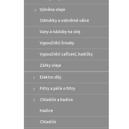
10 
Výměna oleje
Altern
Odměrky a odměrné válce
těsní
rozmě
Vany a nádoby na olej
šroub
Vypouštěcí šrouby
Vypouštěcí zařízení, hadičky
Zátky oleje
Elektro díly
Filtry a péče o filtry
Chladiče a hadice
Hadice
Origi
Chladiče
pod v