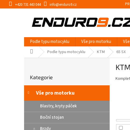
Přejít
PR
+420 731 443 044
info@enduro9.cz
na
obsah
Podle typu motocyklu
Vše pro motorku
Vše
Domů
Podle typu motocyklu
KTM
65 SX
P
KTM
o
Přeskočit
s
Kategorie
kategorie
Kompletn
t
r
a
Vše pro motorku
n
n
Blastry, kryty páček
í
Boční stojan
p
a
Brzdy