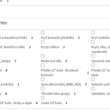
al
1
filtr
í a mazání na řetěz
Kryt kotouče předního
Kryt zadníh
1
1
ř. tlumičů a vidlic
Kryty vidlice
Kryty víka, s
2
1
zapalování
, lampy
Motorové díly
Opravné sady
7
3
í
Přední 21" kolo - Brzdové
Přední 21" ko
6
1
kotouče
niple
 a údržba
Speciální potahy (MINI, HEX)
Spínače a p
2
7
y
Těsnění víka spojky
Ventilátor ch
8
1
18" kolo - Dráty a niple
Zadní 19" kolo
4
1