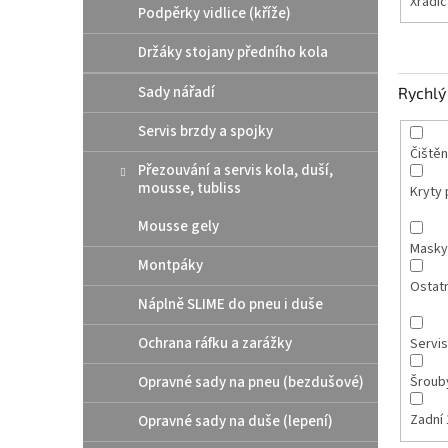
Xradic
Podpěrky vidlice (kříže)
Držáky stojany předního kola
Sady nářadí
Rychlý 
Servis brzdy a spojky
Čištěn
Přezouvání a servis kola, duší,
mousse, tubliss
Kryty p
Mousse gely
Masky
Montpáky
Ostatn
Náplně SLIME do pneu i duše
Ochrana ráfku a zarážky
Servis
Opravné sady na pneu (bezdušové)
Šroub
Zadní 
Opravné sady na duše (lepení)