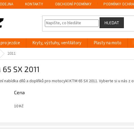
ODEJNA
KONTAKTY
OBCHODNÍ PODMÍNKY
PODMÍNKY OCHRA
HLEDAT
 pro jezdce
Kryty, výztuhy, ventilátory
Plasty na moto
2011
 65 SX 2011
í nabídka dílů a doplňků pro motocykl KTM 65 SX 2011. Vyberte si u nás 
Cena
10
Kč