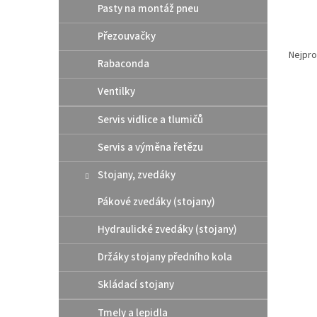
Pasty na montáž pneu
Přezouvačky
Ř
a
Nejpro
Rabaconda
z
e
Ventilky
V
n
ý
í
Servis vidlice a tlumičů
p
p
i
r
Servis a výměna řetězu
s
o
Stojany, zvedáky
p
d
r
u
Pákové zvedáky (stojany)
o
k
d
t
Hydraulické zvedáky (stojany)
u
ů
Athen
k
Držáky stojany předního kola
pod 
t
/ Hu
Skládací stojany
ů
Tmely a lepidla