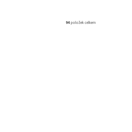
94
položek celkem
M 160854
Kód:
253402-KUS
359 Kč
–16 %
Haan Wheels kompletní sada špice
l
a niplů 18" zadního kola (chrome
stříbrná)
Skladem
Skladem