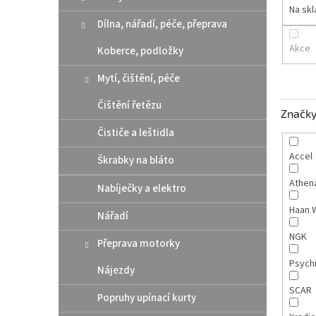
n
Na sk
e
Dílna, nářadí, péče, přeprava
l
Akce
Koberce, podložky
Mytí, čištění, péče
Čištění řetězu
Značk
Čističe a leštidla
Accel
Škrabky na bláto
Athen
Nabíječky a elektro
Haan 
Nářadí
NGK
Přeprava motorky
Psych
Nájezdy
SCAR
Popruhy upínací kurty