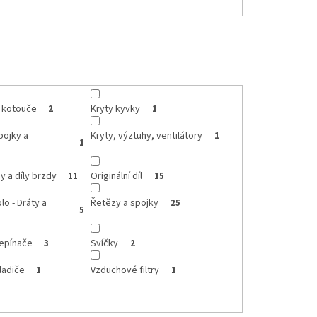
o kotouče
Kryty kyvky
2
1
pojky a
Kryty, výztuhy, ventilátory
1
1
 a díly brzdy
Originální díl
11
15
lo - Dráty a
Řetězy a spojky
25
5
řepínače
Svíčky
3
2
ladiče
Vzduchové filtry
1
1