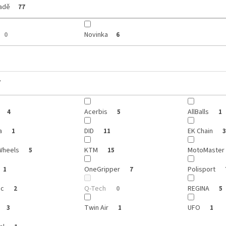
ladě
77
Novinka
0
6
y
Acerbis
AllBalls
4
5
1
a
DID
EK Chain
1
11
3
Wheels
KTM
MotoMaster
5
15
OneGripper
Polisport
1
7
ic
Q-Tech
REGINA
2
0
5
Twin Air
UFO
3
1
1