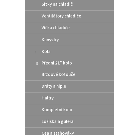
Husq
Síťky na chladič
Ventilátory chladiče
50,
Víčka chladiče
Origin
Kanystry
měděn
pod v
Kola
Přední 21" kolo
Brzdové kotouče
Dráty a niple
Haltry
Kompletní kolo
Řetě
Ložiska a gufera
(stee
Osa a stahováky