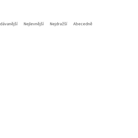
dávanější
Nejlevnější
Nejdražší
Abecedně
Kód:
M700112018015
Kód:
a těsnící podložka 12X18X1,5
Motorex Mazivo na řetěz
vypouštěcí šroub oleje na KTM
CHAINLUBE OFF ROAD 500m
sqvarna / Gas Gas
Skladem