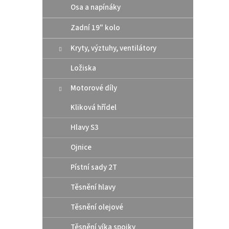
Osa a napínáky
Zadní 19" kolo
2
od
Kryty, výztuhy, ventilátory
Řetěz 
Ložiska
spojka
enduro
Motorové díly
hmotn
z něj č
Kliková hřídel
112
Hlavy S3
Ojnice
Pístní sady 2T
Těsnění hlavy
Těsnění olejové
Těsnění víka spojky