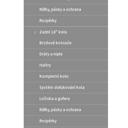
Ráfky, pásky a ochrana
1
od
Rozpěrky
Řetěz 
Zadní 18" kolo
stříbr
Brzdové kotouče
112
Dráty a niple
Haltry
Kompletní kolo
Systém dofukování kola
Ložiska a gufera
Ráfky, pásky a ochrana
Řetě
Rozpěrky
zlatý