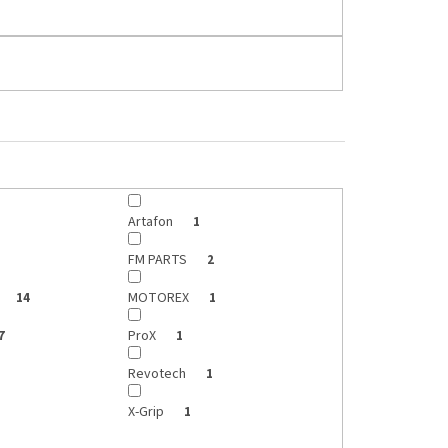
Artafon
1
FM PARTS
2
MOTOREX
14
1
ProX
7
1
Revotech
1
X-Grip
1