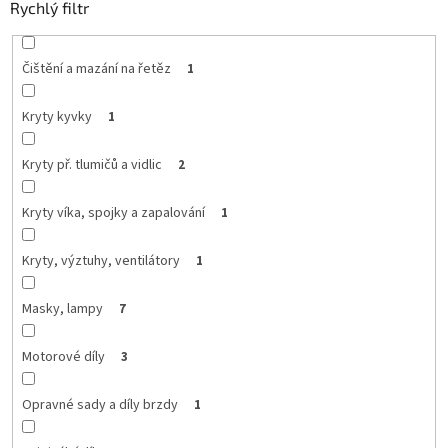
Rychlý filtr
Čištění a mazání na řetěz
1
Kryty kyvky
1
Kryty př. tlumičů a vidlic
2
Kryty víka, spojky a zapalování
1
Kryty, výztuhy, ventilátory
1
Masky, lampy
7
Motorové díly
3
Opravné sady a díly brzdy
1