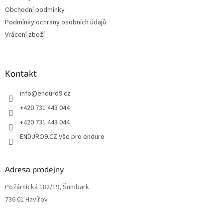
v
Obchodní podmínky
ý
Podmínky ochrany osobních údajů
p
Vrácení zboží
i
s
u
Kontakt
info
@
enduro9.cz
+420 731 443 044
+420 731 443 044
ENDURO9.CZ Vše pro enduro
Adresa prodejny
Požárnická 182/19, Šumbark
736 01 Havířov