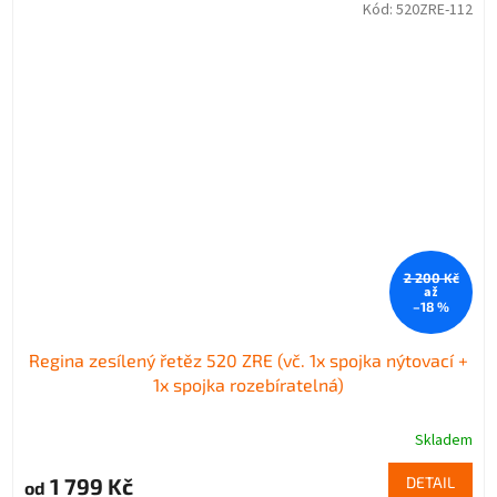
Kód:
520ZRE-112
2 200 Kč
až
–18 %
Regina zesílený řetěz 520 ZRE (vč. 1x spojka nýtovací +
1x spojka rozebíratelná)
Skladem
1 799 Kč
DETAIL
od