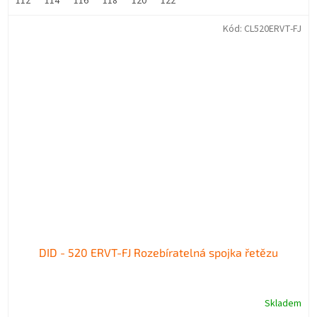
112
114
116
118
120
122
Kód:
CL520ERVT-FJ
DID - 520 ERVT-FJ Rozebíratelná spojka řetězu
Skladem