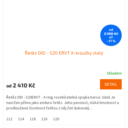
od
2 560 Kč
až
–17 %
Řetěz DID - 520 ERVT X-kroužky zlatý
Skladem
2 410 Kč
DETAIL
od
Řetěz DID - 520ERVT - X-ring rozebíratelná spojka barva: zlatá Je
navržen přímo jako enduro řetěz. Jeho pevnost, nízká hmotnost a
prodloužená životnost řetězu z něj činí dokonalý...
112
114
116
118
120