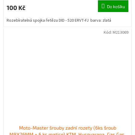
100 Kč
Do košíku
Rozebíratelná spojka řetězu DID - 520 ERVT-FJ barva: zlatá
Kód:
M213069
Moto-Master šrouby zadní rozety (6ks šroub
M8X26MM + 6 ks matice) KTM, Husqvarana, Gas Gas,