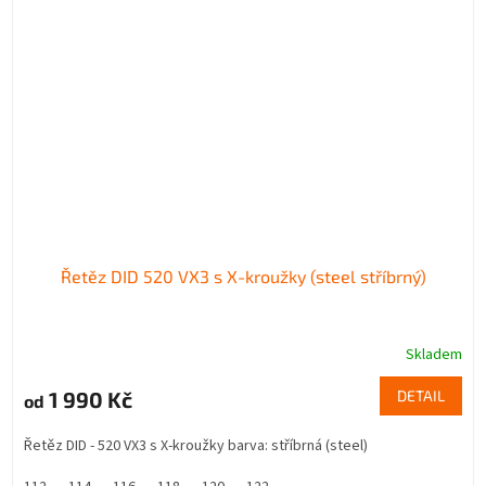
Řetěz DID 520 VX3 s X-kroužky (steel stříbrný)
Skladem
1 990 Kč
DETAIL
od
Řetěz DID - 520 VX3 s X-kroužky barva: stříbrná (steel)