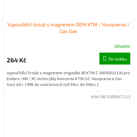
Vypouštěcí šroub s magnetem OEM KTM / Husqvarna /
Gas Gas
Skladem
264 Kč
Do košíku
Vypouštěcí šroub s magnetem originální díl KTM č. 58030021100 pro
Enduro / MX / XC motocykly koncernu KTM (vč. Husqvarna a Gas
Gas) od r. 1998 do současnosti (od 50cc do 500cc.)
Kód:
DID 520ERVT-112