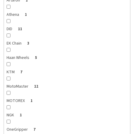
Artafon
1
Athena
1
DID
11
EK Chain
3
Haan Wheels
5
KTM
7
MotoMaster
12
MOTOREX
1
NGK
1
OneGripper
7