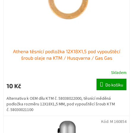
o
k
d
t
u
ů
k
t
ů
Athena těsnící podložka 12X18X1,5 pod vypouštěcí
šroub oleje na KTM / Husqvarna / Gas Gas
Skladem
10 Kč
Do košíku
Alternativa k OEM dílu KTM č. 58038022000, těsnící měděná
podložka rozměru 12X18X1,5 MM, pod vypouštěcí šroub KTM
č. 58030021100
Kód:
M 160854