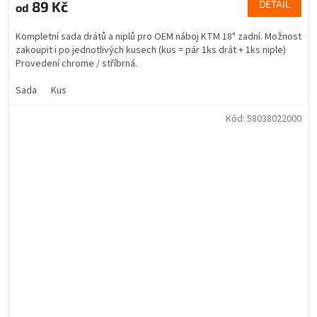
89 Kč
DETAIL
od
Kompletní sada drátů a niplů pro OEM náboj KTM 18" zadní. Možnost
zakoupit i po jednotlivých kusech (kus = pár 1ks drát + 1ks niple)
Provedení chrome / stříbrná.
Sada
Kus
Kód:
58038022000