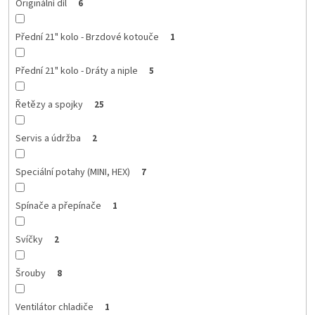
Originální díl
6
Přední 21" kolo - Brzdové kotouče
1
Přední 21" kolo - Dráty a niple
5
Řetězy a spojky
25
Servis a údržba
2
Speciální potahy (MINI, HEX)
7
Spínače a přepínače
1
Svíčky
2
Šrouby
8
Ventilátor chladiče
1