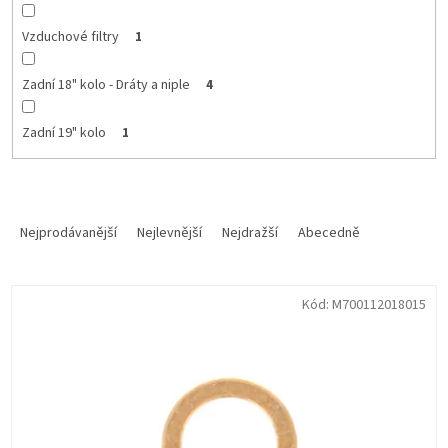
Vzduchové filtry
1
Zadní 18" kolo - Dráty a niple
4
Zadní 19" kolo
1
Ř
a
Nejprodávanější
Nejlevnější
Nejdražší
Abecedně
z
e
V
n
Kód:
M700112018015
ý
í
p
p
i
r
s
o
p
d
r
u