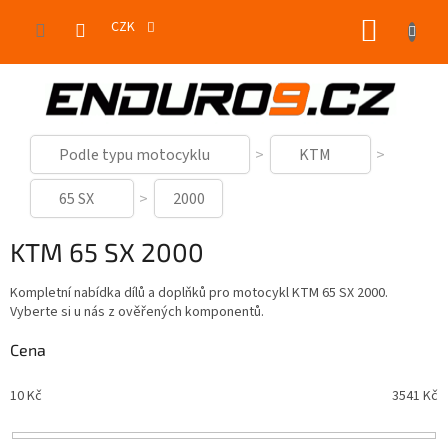
Přejít
NÁKUP
na
CZK
obsah
KOŠÍK
Podle typu motocyklu
KTM
65 SX
2000
KTM 65 SX 2000
Kompletní nabídka dílů a doplňků pro motocykl KTM 65 SX 2000.
Vyberte si u nás z ověřených komponentů.
Cena
10
Kč
3541
Kč