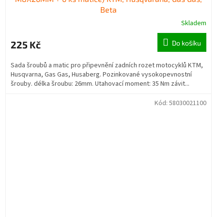
Beta
Skladem
225 Kč
Do košíku
Sada šroubů a matic pro připevnění zadních rozet motocyklů KTM,
Husqvarna, Gas Gas, Husaberg. Pozinkované vysokopevnostní
šrouby. délka šroubu: 26mm. Utahovací moment: 35 Nm závit...
Kód:
58030021100