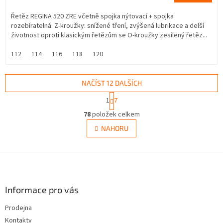
Řetěz REGINA 520 ZRE včetně spojka nýtovací + spojka
rozebíratelná. Z-kroužky: snížené tření, zvýšená lubrikace a delší
životnost oproti klasickým řetězům se O-kroužky zesílený řetěz...
112
114
116
118
120
NAČÍST 12 DALŠÍCH
S
1
7
t
O
r
78
položek celkem
v
á
l
NAHORU
n
á
k
d
o
v
Z
a
á
c
á
n
í
p
í
p
a
Informace pro vás
r
t
v
Prodejna
í
k
Kontakty
y