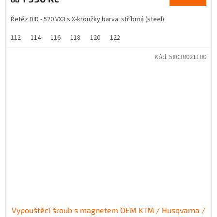
Řetěz DID - 520 VX3 s X-kroužky barva: stříbrná (steel)
112
114
116
118
120
122
Kód:
58030021100
Vypouštěcí šroub s magnetem OEM KTM / Husqvarna /