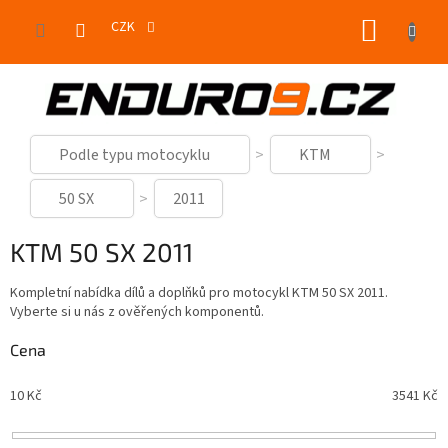
Přejít
NÁKUP
na
CZK
obsah
KOŠÍK
Podle typu motocyklu
KTM
50 SX
2011
KTM 50 SX 2011
Kompletní nabídka dílů a doplňků pro motocykl KTM 50 SX 2011.
Vyberte si u nás z ověřených komponentů.
Cena
10
Kč
3541
Kč