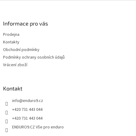
v
Z
a
á
c
á
n
í
p
í
p
a
Informace pro vás
r
t
v
Prodejna
í
k
Kontakty
y
v
Obchodní podmínky
ý
Podmínky ochrany osobních údajů
p
Vrácení zboží
i
s
u
Kontakt
info
@
enduro9.cz
+420 731 443 044
+420 731 443 044
ENDURO9.CZ Vše pro enduro