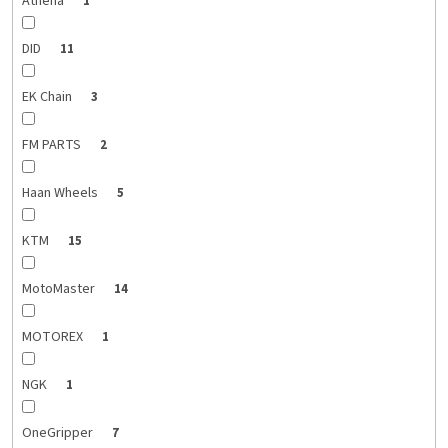
Athena
1
DID
11
EK Chain
3
FM PARTS
2
Haan Wheels
5
KTM
15
MotoMaster
14
MOTOREX
1
NGK
1
OneGripper
7