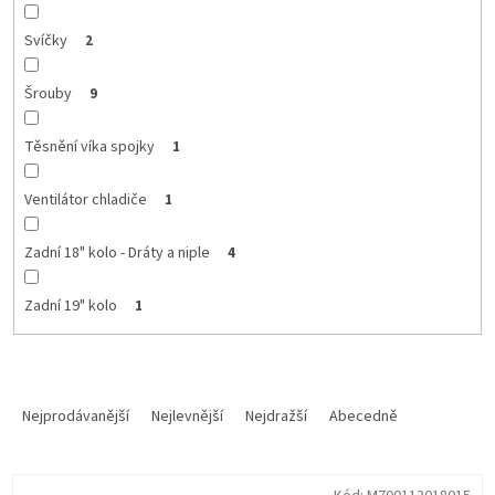
Svíčky
2
Šrouby
9
Těsnění víka spojky
1
Ventilátor chladiče
1
Zadní 18" kolo - Dráty a niple
4
Zadní 19" kolo
1
Ř
a
Nejprodávanější
Nejlevnější
Nejdražší
Abecedně
z
e
V
n