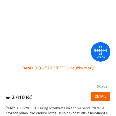
od
2 560 Kč
až
–17 %
Řetěz DID - 520 ERVT X-kroužky zlatý
Skladem
2 410 Kč
DETAIL
od
Řetěz DID - 520ERVT - X-ring rozebíratelná spojka barva: zlatá Je
navržen přímo jako enduro řetěz. Jeho pevnost, nízká hmotnost a