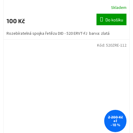
Skladem
100 Kč
Do košíku
Rozebíratelná spojka řetězu DID - 520 ERVT-FJ barva: zlatá
Kód:
520ZRE-112
2 200 Kč
až
–18 %