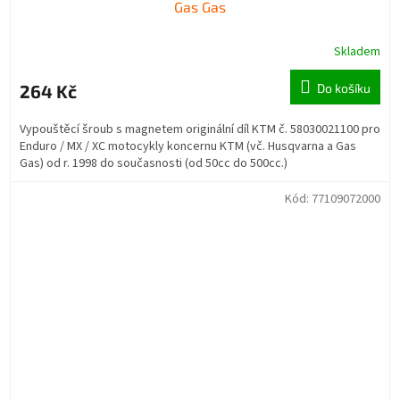
Gas Gas
Skladem
264 Kč
Do košíku
Vypouštěcí šroub s magnetem originální díl KTM č. 58030021100 pro
Enduro / MX / XC motocykly koncernu KTM (vč. Husqvarna a Gas
Gas) od r. 1998 do současnosti (od 50cc do 500cc.)
Kód:
77109072000