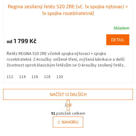
Regina zesílený řetěz 520 ZRE (vč. 1x spojka nýtovací +
1x spojka rozebíratelná)
Skladem
1 799 Kč
DETAIL
od
Řetěz REGINA 520 ZRE včetně spojka nýtovací + spojka
rozebíratelná. Z-kroužky: snížené tření, zvýšená lubrikace a delší
životnost oproti klasickým řetězům se O-kroužky zesílený řetěz...
112
114
116
118
120
NAČÍST 12 DALŠÍCH
S
1
8
t
O
r
91
položek celkem
v
á
l
NAHORU
n
á
k
d
o