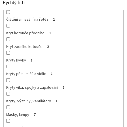
Rychlý filtr
Čištění a mazání na řetěz
1
Kryt kotouče předního
1
Kryt zadního kotouče
2
Kryty kyvky
1
Kryty př. tlumičů a vidlic
2
Kryty víka, spojky a zapalování
1
Kryty, výztuhy, ventilátory
1
Masky, lampy
7