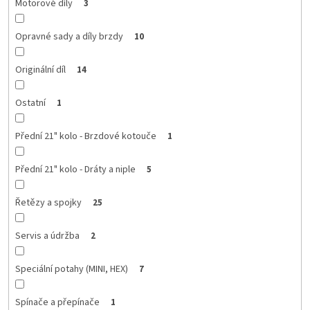
Motorové díly
3
Opravné sady a díly brzdy
10
Originální díl
14
Ostatní
1
Přední 21" kolo - Brzdové kotouče
1
Přední 21" kolo - Dráty a niple
5
Řetězy a spojky
25
Servis a údržba
2
Speciální potahy (MINI, HEX)
7
Spínače a přepínače
1