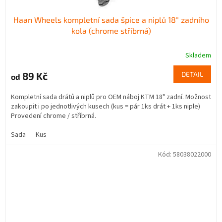
Haan Wheels kompletní sada špice a niplů 18" zadního
kola (chrome stříbrná)
Skladem
89 Kč
DETAIL
od
Kompletní sada drátů a niplů pro OEM náboj KTM 18" zadní. Možnost
zakoupit i po jednotlivých kusech (kus = pár 1ks drát + 1ks niple)
Provedení chrome / stříbrná.
Sada
Kus
Kód:
58038022000