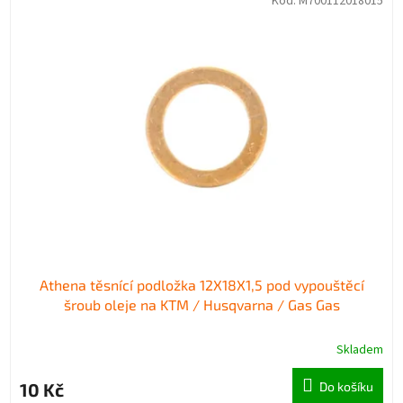
Kód:
M700112018015
ý
í
p
p
i
r
s
o
p
d
r
u
o
k
d
t
u
ů
k
t
ů
Athena těsnící podložka 12X18X1,5 pod vypouštěcí
šroub oleje na KTM / Husqvarna / Gas Gas
Skladem
10 Kč
Do košíku