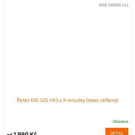
Kód:
520VX3-112
Řetěz DID 520 VX3 s X-kroužky (steel stříbrný)
Skladem
1 990 Kč
DETAIL
od