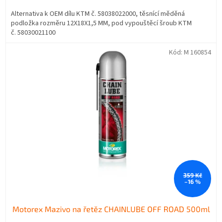
Alternativa k OEM dílu KTM č. 58038022000, těsnící měděná
podložka rozměru 12X18X1,5 MM, pod vypouštěcí šroub KTM
č. 58030021100
Kód:
M 160854
359 Kč
–16 %
Motorex Mazivo na řetěz CHAINLUBE OFF ROAD 500ml