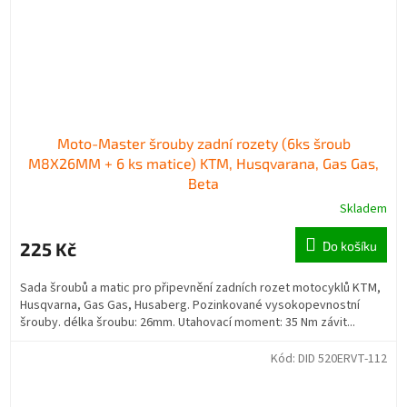
Moto-Master šrouby zadní rozety (6ks šroub
M8X26MM + 6 ks matice) KTM, Husqvarana, Gas Gas,
Beta
Skladem
225 Kč
Do košíku
Sada šroubů a matic pro připevnění zadních rozet motocyklů KTM,
Husqvarna, Gas Gas, Husaberg. Pozinkované vysokopevnostní
šrouby. délka šroubu: 26mm. Utahovací moment: 35 Nm závit...
Kód:
DID 520ERVT-112