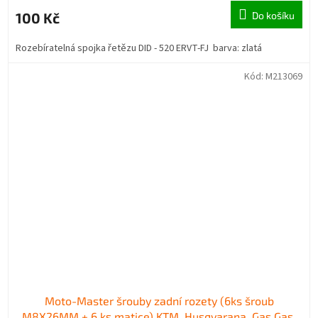
100 Kč
Do košíku
Rozebíratelná spojka řetězu DID - 520 ERVT-FJ barva: zlatá
Kód:
M213069
Moto-Master šrouby zadní rozety (6ks šroub
M8X26MM + 6 ks matice) KTM, Husqvarana, Gas Gas,