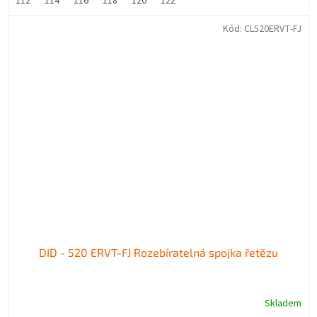
112
114
116
118
120
122
Kód:
CL520ERVT-FJ
DID - 520 ERVT-FJ Rozebíratelná spojka řetězu
Skladem