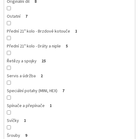
Originální díl
8
Ostatní
7
Přední 21" kolo - Brzdové kotouče
1
Přední 21" kolo - Dráty a niple
5
Řetězy a spojky
25
Servis a údržba
2
Speciální potahy (MINI, HEX)
7
Spínače a přepínače
1
Svíčky
1
Šrouby
9