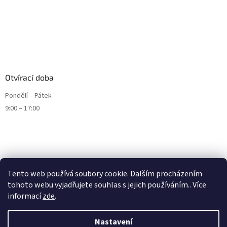
Otvírací doba
Pondělí – Pátek
9:00 – 17:00
Tento web používá soubory cookie. Dalším procházením
tohoto webu vyjadřujete souhlas s jejich používáním.. Více
informací
zde
.
Nastavení
Vytvořil Shoptet