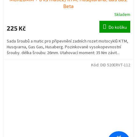
Beta
Skladem
225 Kč
Do košíku
Sada šroubů a matic pro připevnění zadních rozet motocyklů KTM,
Husqvarna, Gas Gas, Husaberg. Pozinkované vysokopevnostní
šrouby. délka šroubu: 26mm. Utahovací moment: 35 Nm závit...
Kód:
DID 520ERVT-112
od