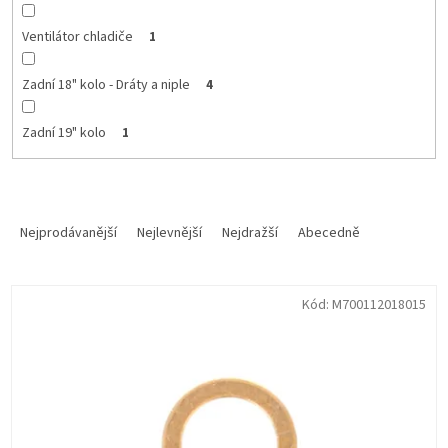
Ventilátor chladiče
1
Zadní 18" kolo - Dráty a niple
4
Zadní 19" kolo
1
Ř
a
Nejprodávanější
Nejlevnější
Nejdražší
Abecedně
z
e
V
n
Kód:
M700112018015
ý
í
p
p
i
r
s
o
p
d
r
u