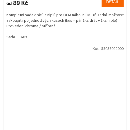
89 Kč
DETAIL
od
Kompletní sada drátů a niplů pro OEM náboj KTM 18" zadní. Možnost
zakoupit i po jednotlivých kusech (kus = pár 1ks drát + 1ks niple)
Provedení chrome / stříbrná.
Sada
Kus
Kód:
58038022000