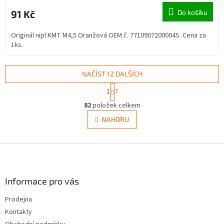
91 Kč
Do košíku
Originál nipl KMT M4,5 Oranžová OEM č. 7710907200004S .Cena za
1ks.
NAČÍST 12 DALŠÍCH
S
1
7
t
O
r
82
položek celkem
v
á
l
NAHORU
n
á
k
d
o
v
Z
a
á
c
á
n
í
p
í
p
a
Informace pro vás
r
t
v
Prodejna
í
k
Kontakty
y
v