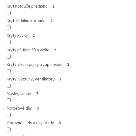
Kryt kotouče předního
1
Kryt zadního kotouče
2
Kryty kyvky
1
Kryty př. tlumičů a vidlic
2
Kryty víka, spojky a zapalování
1
Kryty, výztuhy, ventilátory
1
Masky, lampy
7
Motorové díly
3
Opravné sady a díly brzdy
3