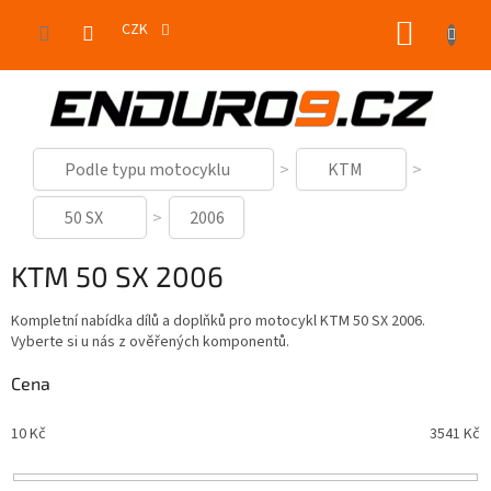
Přejít
NÁKUP
na
CZK
obsah
KOŠÍK
Podle typu motocyklu
KTM
50 SX
2006
KTM 50 SX 2006
Kompletní nabídka dílů a doplňků pro motocykl KTM 50 SX 2006.
Vyberte si u nás z ověřených komponentů.
Cena
10
Kč
3541
Kč