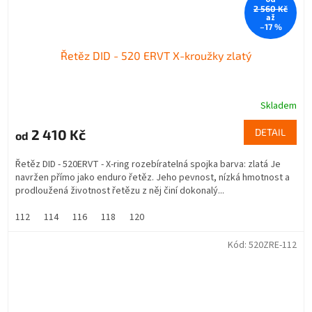
2 560 Kč
až
–17 %
Řetěz DID - 520 ERVT X-kroužky zlatý
Skladem
2 410 Kč
DETAIL
od
Řetěz DID - 520ERVT - X-ring rozebíratelná spojka barva: zlatá Je
navržen přímo jako enduro řetěz. Jeho pevnost, nízká hmotnost a
prodloužená životnost řetězu z něj činí dokonalý...
112
114
116
118
120
Kód:
520ZRE-112