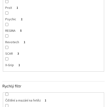
ProX
1
Psychic
2
REGINA
5
Revotech
1
SCAR
3
X-Grip
1
Rychlý filtr
Čištění a mazání na řetěz
1