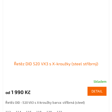
Řetěz DID 520 VX3 s X-kroužky (steel stříbrný)
Skladem
1 990 Kč
DETAIL
od
Řetěz DID - 520 VX3 s X-kroužky barva: stříbrná (steel)