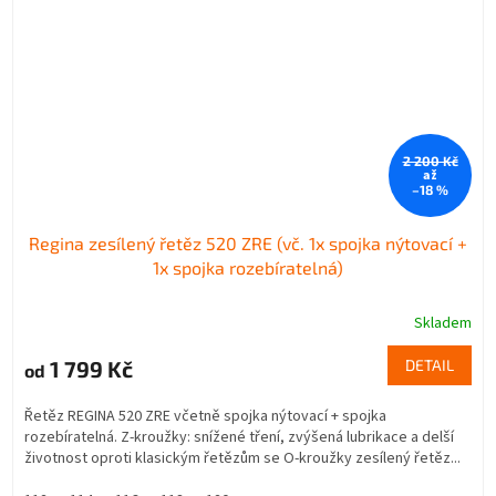
2 200 Kč
až
–18 %
Regina zesílený řetěz 520 ZRE (vč. 1x spojka nýtovací +
1x spojka rozebíratelná)
Skladem
1 799 Kč
DETAIL
od
Řetěz REGINA 520 ZRE včetně spojka nýtovací + spojka
rozebíratelná. Z-kroužky: snížené tření, zvýšená lubrikace a delší
životnost oproti klasickým řetězům se O-kroužky zesílený řetěz...