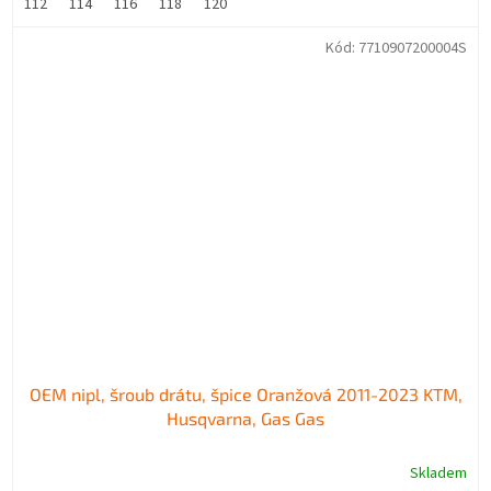
112
114
116
118
120
Kód:
7710907200004S
OEM nipl, šroub drátu, špice Oranžová 2011-2023 KTM,
Husqvarna, Gas Gas
Skladem