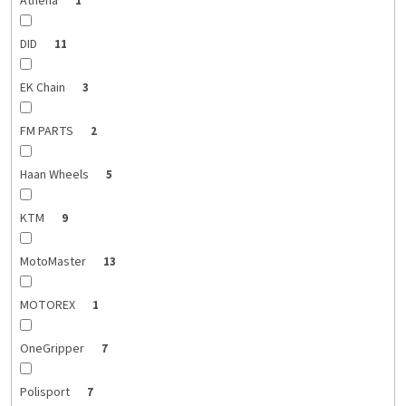
Athena
1
DID
11
EK Chain
3
FM PARTS
2
Haan Wheels
5
KTM
9
MotoMaster
13
MOTOREX
1
OneGripper
7
Polisport
7