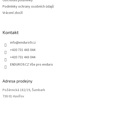
Obchodní podmínky
ý
Podmínky ochrany osobních údajů
p
Vrácení zboží
i
s
u
Kontakt
info
@
enduro9.cz
+420 731 443 044
+420 731 443 044
ENDURO9.CZ Vše pro enduro
Adresa prodejny
Požárnická 182/19, Šumbark
736 01 Havířov