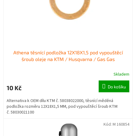
o
k
d
t
u
ů
k
t
ů
Athena těsnící podložka 12X18X1,5 pod vypouštěcí
šroub oleje na KTM / Husqvarna / Gas Gas
Skladem
10 Kč
Do košíku
Alternativa k OEM dílu KTM č. 58038022000, těsnící měděná
podložka rozměru 12X18X1,5 MM, pod vypouštěcí šroub KTM
č. 58030021100
Kód:
M 160854