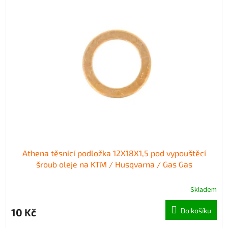
p
p
i
r
s
o
p
d
r
u
o
k
d
t
u
ů
k
t
ů
Athena těsnící podložka 12X18X1,5 pod vypouštěcí
šroub oleje na KTM / Husqvarna / Gas Gas
Skladem
10 Kč
Do košíku