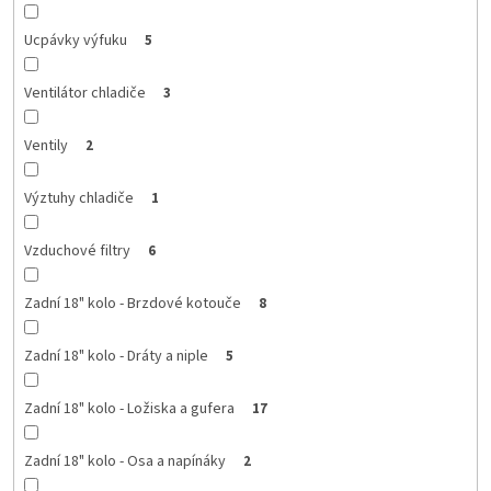
Ucpávky výfuku
5
Ventilátor chladiče
3
Ventily
2
Výztuhy chladiče
1
Vzduchové filtry
6
Zadní 18" kolo - Brzdové kotouče
8
Zadní 18" kolo - Dráty a niple
5
Zadní 18" kolo - Ložiska a gufera
17
Zadní 18" kolo - Osa a napínáky
2