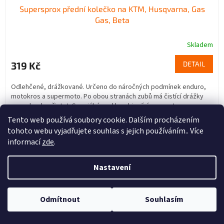
Supersprox přední kolečko na KTM, Husqvarna, Gas
Gas, Beta
Skladem
319 Kč
DETAIL
Odlehčené, drážkované. Určeno do náročných podmínek enduro,
motokros a supermoto. Po obou stranách zubů má čistící drážky
pro odvod nečistot. Speciální ocel kombinující pevnost a...
Tento web používá soubory cookie. Dalším procházením
12
13
14
tohoto webu vyjadřujete souhlas s jejich používáním.. Více
informací
zde
.
NAČÍST 12 DALŠÍCH
S
Nastavení
1
49
t
O
r
586
položek celkem
v
á
l
Odmítnout
Souhlasím
NAHORU
n
á
k
d
o