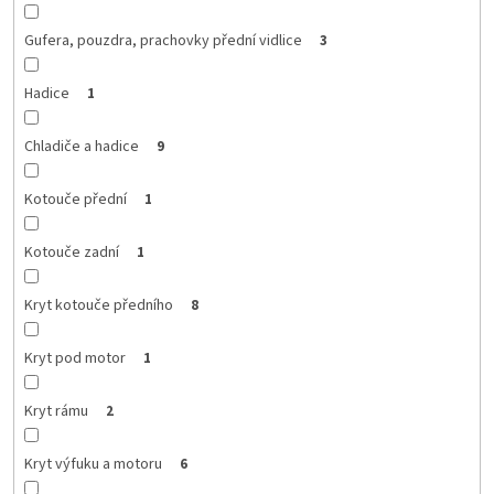
Gufera, pouzdra, prachovky přední vidlice
3
Hadice
1
Chladiče a hadice
9
Kotouče přední
1
Kotouče zadní
1
Kryt kotouče předního
8
Kryt pod motor
1
Kryt rámu
2
Kryt výfuku a motoru
6