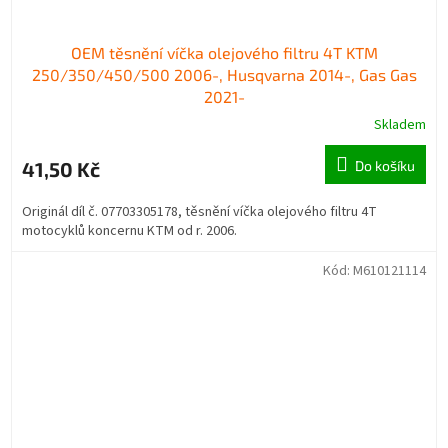
OEM těsnění víčka olejového filtru 4T KTM
250/350/450/500 2006-, Husqvarna 2014-, Gas Gas
2021-
Skladem
41,50 Kč
Do košíku
Originál díl č. 07703305178, těsnění víčka olejového filtru 4T
motocyklů koncernu KTM od r. 2006.
Kód:
M610121114