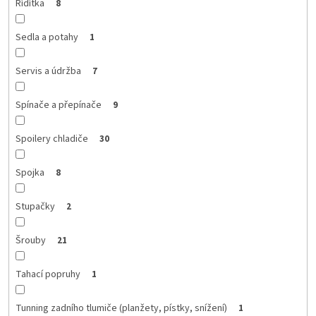
Řídítka
8
Sedla a potahy
1
Servis a údržba
7
Spínače a přepínače
9
Spoilery chladiče
30
Spojka
8
Stupačky
2
Šrouby
21
Tahací popruhy
1
Tunning zadního tlumiče (planžety, pístky, snížení)
1