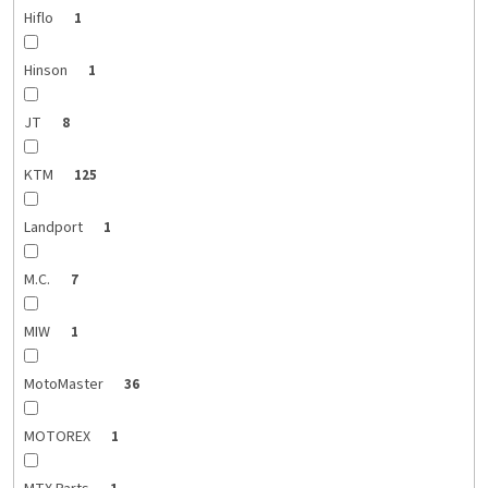
Hiflo
1
Hinson
1
JT
8
KTM
125
Landport
1
M.C.
7
MIW
1
MotoMaster
36
MOTOREX
1