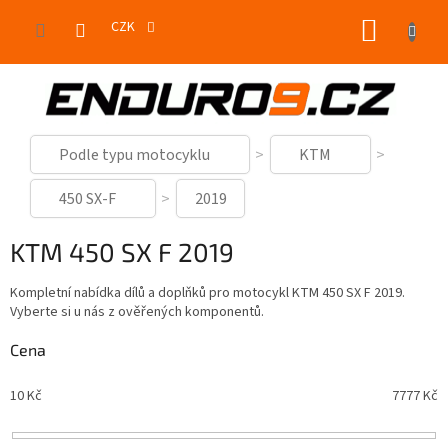
Přejít
NÁKUP
na
CZK
obsah
KOŠÍK
Podle typu motocyklu
KTM
450 SX-F
2019
KTM 450 SX F 2019
Kompletní nabídka dílů a doplňků pro motocykl KTM 450 SX F 2019.
Vyberte si u nás z ověřených komponentů.
Cena
10
Kč
7777
Kč