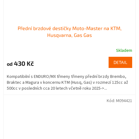
Přední brzdové destičky Moto-Master na KTM,
Husqvarna, Gas Gas
Skladem
430 Kč
DETAIL
od
Kompatibilní s ENDURO/MX třmeny třmeny přední brzdy Brembo,
Braktec a Magura v koncernu KTM (Husq, Gas) v rozmezí 125cc až
500cc v posledních cca 20 letech včetně roku 2025->...
Kód:
M094421