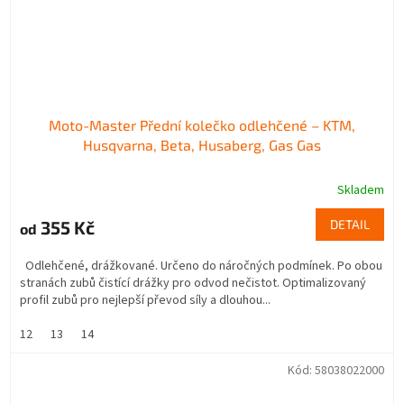
Moto-Master Přední kolečko odlehčené – KTM,
Husqvarna, Beta, Husaberg, Gas Gas
Skladem
355 Kč
DETAIL
od
Odlehčené, drážkované. Určeno do náročných podmínek. Po obou
stranách zubů čistící drážky pro odvod nečistot. Optimalizovaný
profil zubů pro nejlepší převod síly a dlouhou...
12
13
14
Kód:
58038022000