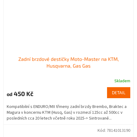
Zadní brzdové destičky Moto-Master na KTM,
Husqvarna, Gas Gas
Skladem
450 Kč
DETAIL
od
Kompatibilní s ENDURO/MX třmeny zadní brzdy Brembo, Braktec a
Magura v koncernu KTM (Husq, Gas) v rozmezí 125cc až 500cc v
posledních cca 20 letech včetně roku 2025-> Sintrované...
Kód:
78141013190