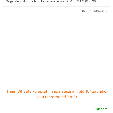
Originální palivový filtr do vedení paliva OEM č. 78141013190
Kód:
253402-KUS
Haan Wheels kompletní sada špice a niplů 18" zadního
kola (chrome stříbrná)
Skladem