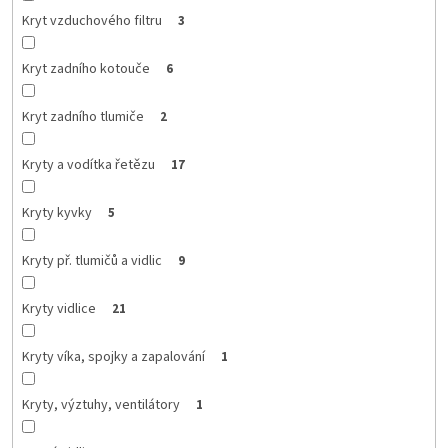
Kryt vzduchového filtru
3
Kryt zadního kotouče
6
Kryt zadního tlumiče
2
Kryty a vodítka řetězu
17
Kryty kyvky
5
Kryty př. tlumičů a vidlic
9
Kryty vidlice
21
Kryty víka, spojky a zapalování
1
Kryty, výztuhy, ventilátory
1