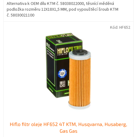
Alternativa k OEM dílu KTM č. 58038022000, těsnící měděná
podložka rozměru 12X18X1,5 MM, pod vypouštěcí šroub KTM
č. 58030021100
Kód:
HF652
Hiflo filtr oleje HF652 4T KTM, Husqvarna, Husaberg,
Gas Gas