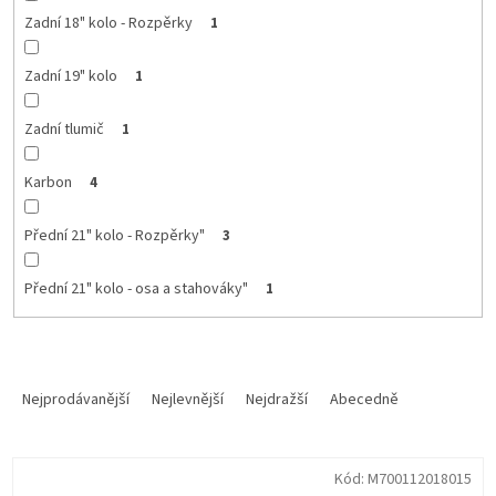
Zadní 18" kolo - Rozpěrky
1
Zadní 19" kolo
1
Zadní tlumič
1
Karbon
4
Přední 21" kolo - Rozpěrky"
3
Přední 21" kolo - osa a stahováky"
1
Ř
a
Nejprodávanější
Nejlevnější
Nejdražší
Abecedně
z
e
V
n
Kód:
M700112018015
ý
í