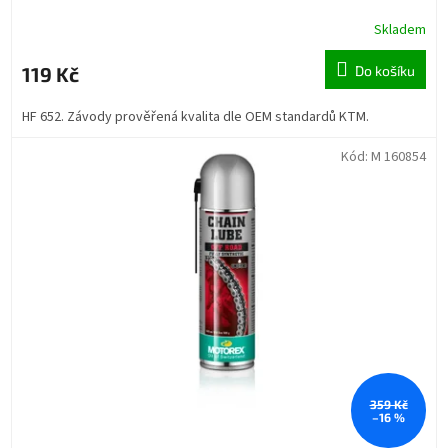
Skladem
119 Kč
Do košíku
HF 652. Závody prověřená kvalita dle OEM standardů KTM.
Kód:
M 160854
359 Kč
–16 %