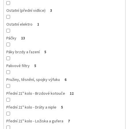
Ostatní (přední vidlice)
3
Ostatní elektro
1
Páčky
13
Páky brzdy a řazení
5
Palivové filtry
5
Pružiny, těsnění, spojky výfuku
6
Přední 21" kolo - Brzdové kotouče
12
Přední 21" kolo - Dráty a niple
5
Přední 21" kolo - Ložiska a gufera
7