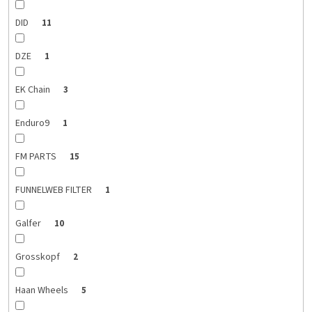
DID
11
DZE
1
EK Chain
3
Enduro9
1
FM PARTS
15
FUNNELWEB FILTER
1
Galfer
10
Grosskopf
2
Haan Wheels
5