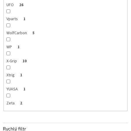
UFO
26
Vparts
1
WolfCarbon
5
WP
1
X-Grip
10
Xtrig
1
YUASA
1
Zeta
2
Rychlý filtr