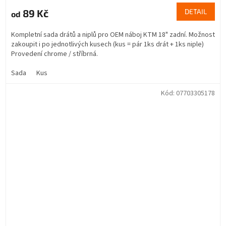
89 Kč
DETAIL
od
Kompletní sada drátů a niplů pro OEM náboj KTM 18" zadní. Možnost
zakoupit i po jednotlivých kusech (kus = pár 1ks drát + 1ks niple)
Provedení chrome / stříbrná.
Sada
Kus
Kód:
07703305178