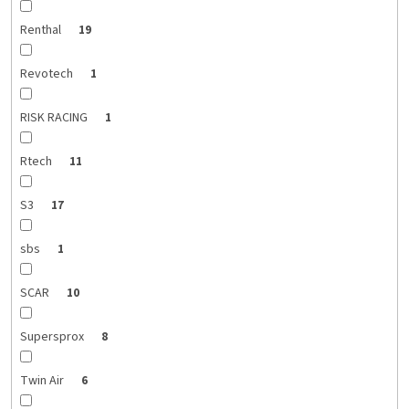
Renthal
19
Revotech
1
RISK RACING
1
Rtech
11
S3
17
sbs
1
SCAR
10
Supersprox
8
Twin Air
6