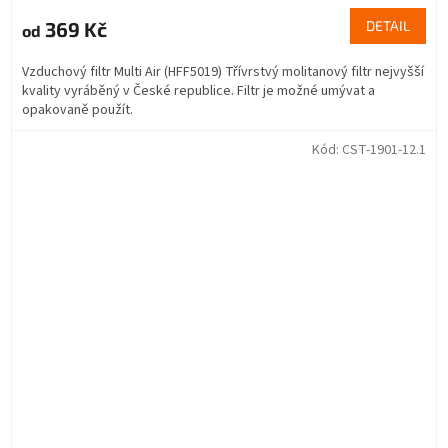
369 Kč
DETAIL
od
Vzduchový filtr Multi Air (HFF5019) Třívrstvý molitanový filtr nejvyšší
kvality vyráběný v České republice. Filtr je možné umývat a
opakovaně použít.
Kód:
CST-1901-12.1