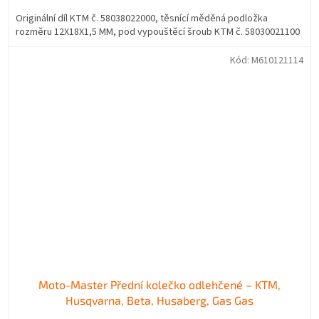
Originální díl KTM č. 58038022000, těsnící měděná podložka
rozměru 12X18X1,5 MM, pod vypouštěcí šroub KTM č. 58030021100
Kód:
M610121114
Moto-Master Přední kolečko odlehčené – KTM,
Husqvarna, Beta, Husaberg, Gas Gas