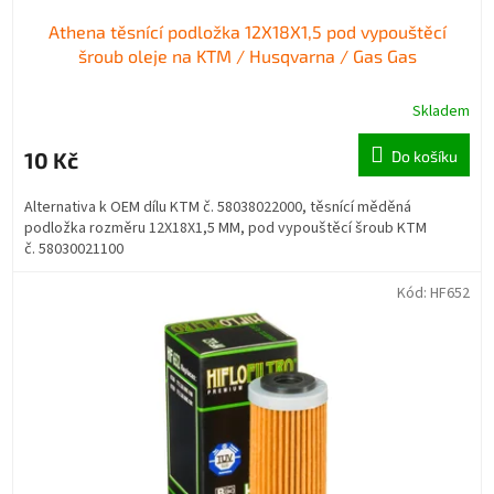
Athena těsnící podložka 12X18X1,5 pod vypouštěcí
šroub oleje na KTM / Husqvarna / Gas Gas
Skladem
10 Kč
Do košíku
Alternativa k OEM dílu KTM č. 58038022000, těsnící měděná
podložka rozměru 12X18X1,5 MM, pod vypouštěcí šroub KTM
č. 58030021100
Kód:
HF652