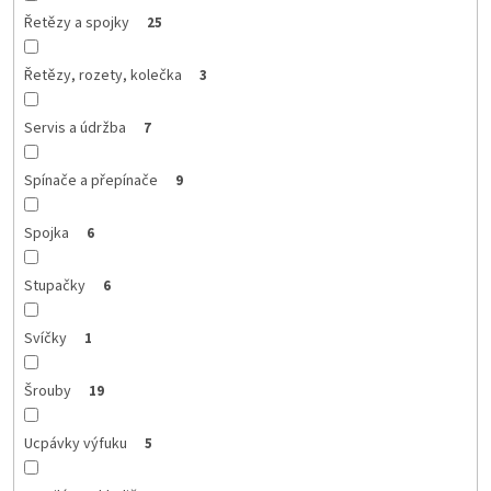
Řetězy a spojky
25
Řetězy, rozety, kolečka
3
Servis a údržba
7
Spínače a přepínače
9
Spojka
6
Stupačky
6
Svíčky
1
Šrouby
19
Ucpávky výfuku
5