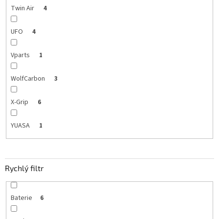
Twin Air
4
UFO
4
Vparts
1
WolfCarbon
3
X-Grip
6
YUASA
1
Rychlý filtr
Baterie
6