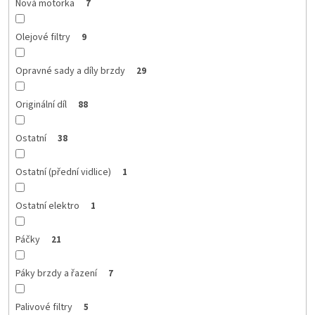
Nová motorka
7
Olejové filtry
9
Opravné sady a díly brzdy
29
Originální díl
88
Ostatní
38
Ostatní (přední vidlice)
1
Ostatní elektro
1
Páčky
21
Páky brzdy a řazení
7
Palivové filtry
5