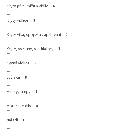
Kryty př. tlumičů a vidlic
6
Kryty vidlice
3
Kryty víka, spojky a zapalování
1
Kryty, výztuhy, ventilátory
1
Kyvná vidlice
3
Ložiska
8
Masky, lampy
7
Motorové díly
8
Nářadí
1