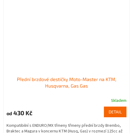
Přední brzdové destičky Moto-Master na KTM,
Husqvarna, Gas Gas
Skladem
430 Kč
DETAIL
od
Kompatibilní s ENDURO/MX třmeny třmeny přední brzdy Brembo,
Braktec a Magura v koncernu KTM (Husq, Gas) v rozmezí 125cc až