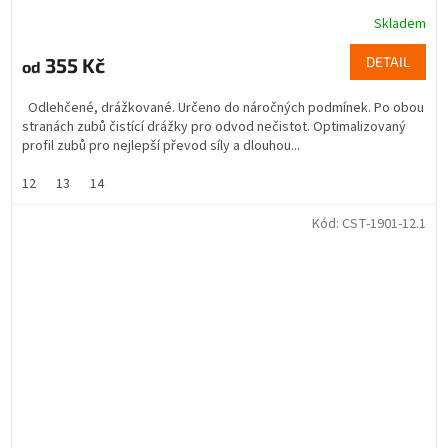
Skladem
355 Kč
DETAIL
od
Odlehčené, drážkované. Určeno do náročných podmínek. Po obou
stranách zubů čistící drážky pro odvod nečistot. Optimalizovaný
profil zubů pro nejlepší převod síly a dlouhou...
12
13
14
Kód:
CST-1901-12.1