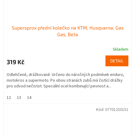
Supersprox přední kolečko na KTM, Husqvarna, Gas
Gas, Beta
Skladem
319 Kč
DETAIL
Odlehčené, drážkované. Určeno do náročných podmínek enduro,
motokros a supermoto. Po obou stranách zubů má čistící drážky
pro odvod nečistot. Speciální ocel kombinující pevnost a...
12
13
14
Kód:
07701250151