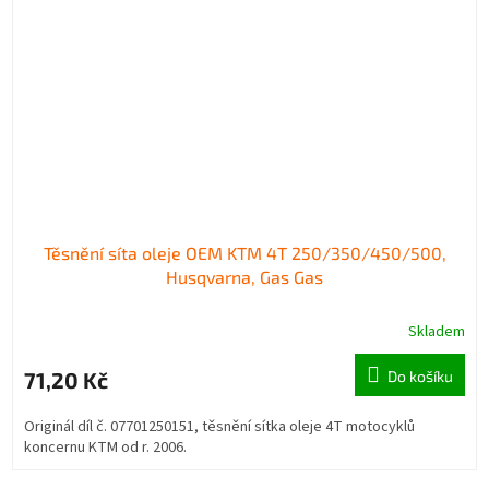
Těsnění síta oleje OEM KTM 4T 250/350/450/500,
Husqvarna, Gas Gas
Skladem
71,20 Kč
Do košíku
Originál díl č. 07701250151, těsnění sítka oleje 4T motocyklů
koncernu KTM od r. 2006.