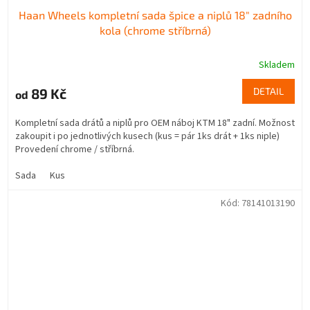
Haan Wheels kompletní sada špice a niplů 18" zadního
kola (chrome stříbrná)
Skladem
89 Kč
DETAIL
od
Kompletní sada drátů a niplů pro OEM náboj KTM 18" zadní. Možnost
zakoupit i po jednotlivých kusech (kus = pár 1ks drát + 1ks niple)
Provedení chrome / stříbrná.
Sada
Kus
Kód:
78141013190