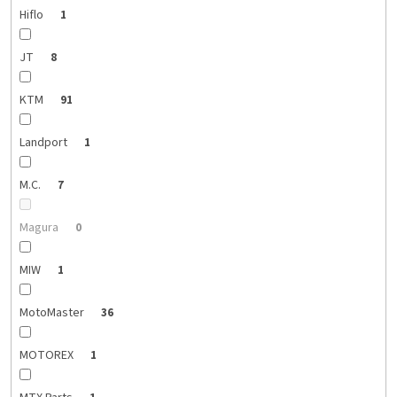
Hiflo
1
JT
8
KTM
91
Landport
1
M.C.
7
Magura
0
MIW
1
MotoMaster
36
MOTOREX
1