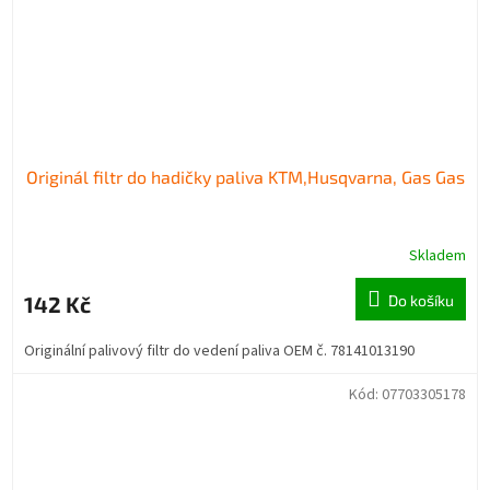
Originál filtr do hadičky paliva KTM,Husqvarna, Gas Gas
Skladem
142 Kč
Do košíku
Originální palivový filtr do vedení paliva OEM č. 78141013190
Kód:
07703305178