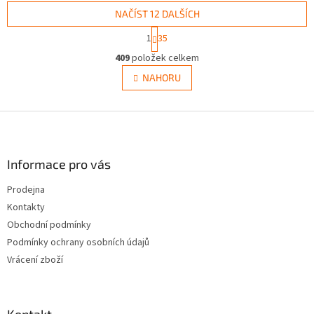
NAČÍST 12 DALŠÍCH
S
1
35
t
O
r
409
položek celkem
v
á
l
NAHORU
n
á
k
d
o
v
Z
a
á
c
á
n
í
p
í
p
a
Informace pro vás
r
t
v
Prodejna
í
k
Kontakty
y
v
Obchodní podmínky
ý
Podmínky ochrany osobních údajů
p
Vrácení zboží
i
s
u
Kontakt