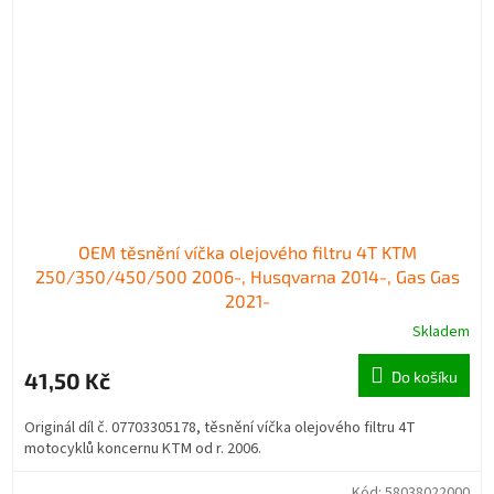
OEM těsnění víčka olejového filtru 4T KTM
250/350/450/500 2006-, Husqvarna 2014-, Gas Gas
2021-
Skladem
41,50 Kč
Do košíku
Originál díl č. 07703305178, těsnění víčka olejového filtru 4T
motocyklů koncernu KTM od r. 2006.
Kód:
58038022000