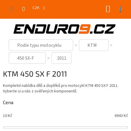
Přejít
NÁKUP
na
CZK
obsah
KOŠÍK
Podle typu motocyklu
KTM
450 SX-F
2011
KTM 450 SX F 2011
Kompletní nabídka dílů a doplňků pro motocykl KTM 450 SX F 2011.
Vyberte si u nás z ověřených komponentů.
Cena
10
Kč
6943
Kč