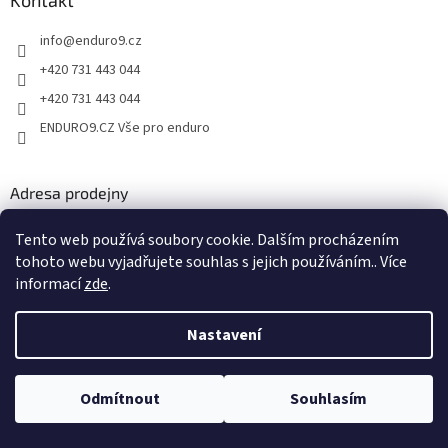
info
@
enduro9.cz
+420 731 443 044
+420 731 443 044
ENDURO9.CZ Vše pro enduro
Adresa prodejny
Požárnická 182/19, Šumbark
Tento web používá soubory cookie. Dalším procházením
736 01 Havířov
tohoto webu vyjadřujete souhlas s jejich používáním.. Více
informací
zde
.
Nastavení
Odmítnout
Souhlasím