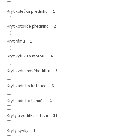
Kryt kolečka předního
1
Kryt kotouče předního
2
Kryt rámu
1
Kryt výfuku a motoru
4
Kryt vzduchového filtru
2
Kryt zadního kotouče
6
Kryt zadního tlumiče
1
Kryty a vodítka řetězu
14
Kryty kyvky
1