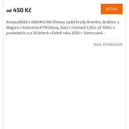
450 Kč
DETAIL
od
Kompatibilní s ENDURO/MX třmeny zadní brzdy Brembo, Braktec a
Magura v koncernu KTM (Husq, Gas) v rozmezí 125cc až 500cc v
posledních cca 20 letech včetně roku 2025-> Sintrované...
Kód:
253402-KUS