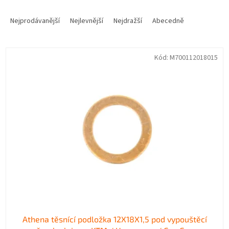
Ř
a
Nejprodávanější
Nejlevnější
Nejdražší
Abecedně
z
e
V
n
Kód:
M700112018015
ý
í
p
p
i
r
s
o
p
d
r
u
o
k
d
t
u
ů
k
t
ů
Athena těsnící podložka 12X18X1,5 pod vypouštěcí