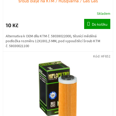
šroub oleje na KTM / Husqvarna / Gas Gas
Skladem
10 Kč
Do košíku
Alternativa k OEM dílu KTM č. 58038022000, těsnící měděná
podložka rozměru 12X18X1,5 MM, pod vypouštěcí šroub KTM
č. 58030021100
Kód:
HF652