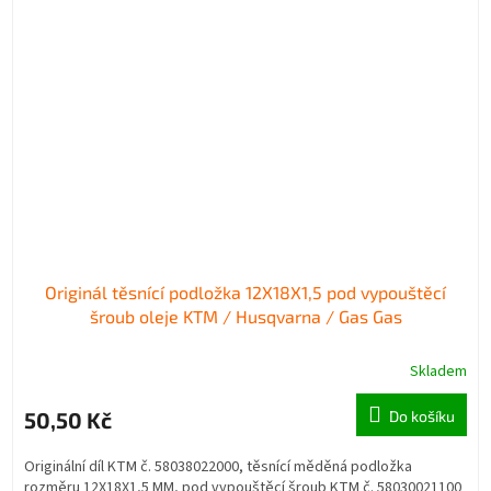
Originál těsnící podložka 12X18X1,5 pod vypouštěcí
šroub oleje KTM / Husqvarna / Gas Gas
Skladem
50,50 Kč
Do košíku
Originální díl KTM č. 58038022000, těsnící měděná podložka
rozměru 12X18X1,5 MM, pod vypouštěcí šroub KTM č. 58030021100