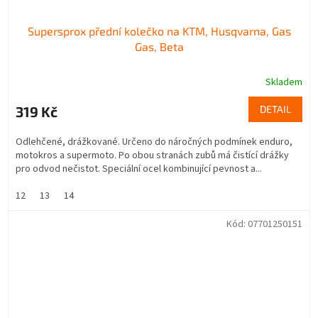
Supersprox přední kolečko na KTM, Husqvarna, Gas
Gas, Beta
Skladem
319 Kč
DETAIL
Odlehčené, drážkované. Určeno do náročných podmínek enduro,
motokros a supermoto. Po obou stranách zubů má čistící drážky
pro odvod nečistot. Speciální ocel kombinující pevnost a...
12
13
14
Kód:
07701250151