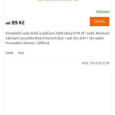
Skladem
89 Kč
DETAIL
od
Kompletní sada drátů a niplů pro OEM náboj KTM 18" zadní. Možnost
zakoupit i po jednotlivých kusech (kus = pár 1ks drát + 1ks niple)
Provedení chrome / stříbrná.
Sada
Kus
Kód:
78141013190