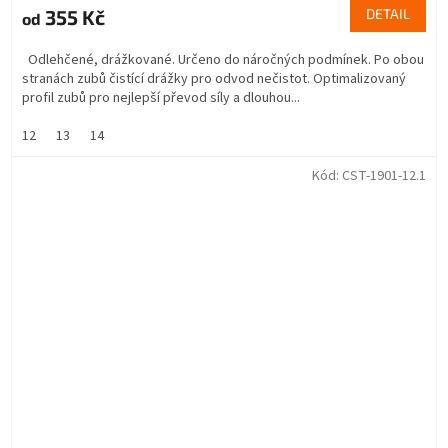
355 Kč
DETAIL
od
Odlehčené, drážkované. Určeno do náročných podmínek. Po obou
stranách zubů čistící drážky pro odvod nečistot. Optimalizovaný
profil zubů pro nejlepší převod síly a dlouhou...
12
13
14
Kód:
CST-1901-12.1