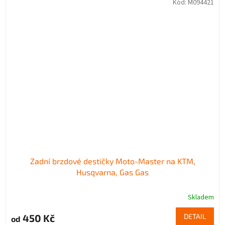
Kód:
M094421
Zadní brzdové destičky Moto-Master na KTM,
Husqvarna, Gas Gas
Skladem
450 Kč
DETAIL
od