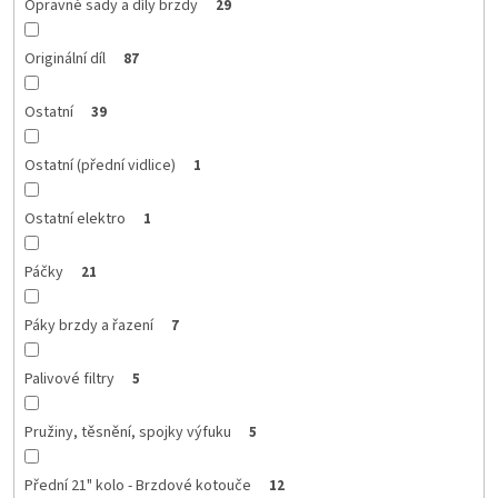
Opravné sady a díly brzdy
29
Originální díl
87
Ostatní
39
Ostatní (přední vidlice)
1
Ostatní elektro
1
Páčky
21
Páky brzdy a řazení
7
Palivové filtry
5
Pružiny, těsnění, spojky výfuku
5
Přední 21" kolo - Brzdové kotouče
12