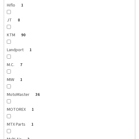
Hiflo
1
JT
8
KTM
90
Landport
1
M.C.
7
MIW
1
MotoMaster
36
MOTOREX
1
MTX Parts
1