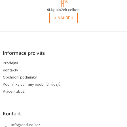
1
35
t
O
r
418
položek celkem
v
á
l
NAHORU
n
á
k
d
o
v
Z
a
á
c
á
n
í
p
í
p
a
Informace pro vás
r
t
v
Prodejna
í
k
Kontakty
y
v
Obchodní podmínky
ý
Podmínky ochrany osobních údajů
p
Vrácení zboží
i
s
u
Kontakt
info
@
enduro9.cz