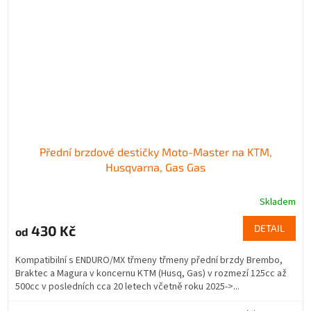
Přední brzdové destičky Moto-Master na KTM,
Husqvarna, Gas Gas
Skladem
430 Kč
DETAIL
od
Kompatibilní s ENDURO/MX třmeny třmeny přední brzdy Brembo,
Braktec a Magura v koncernu KTM (Husq, Gas) v rozmezí 125cc až
500cc v posledních cca 20 letech včetně roku 2025->...