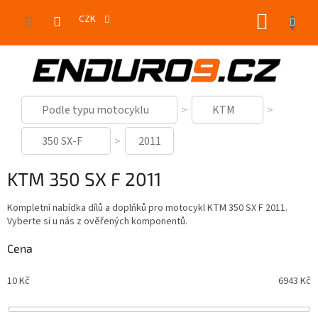
Přejít
NÁKUP
na
CZK
obsah
KOŠÍK
Podle typu motocyklu
KTM
350 SX-F
2011
KTM 350 SX F 2011
Kompletní nabídka dílů a doplňků pro motocykl KTM 350 SX F 2011.
Vyberte si u nás z ověřených komponentů.
Cena
10
Kč
6943
Kč