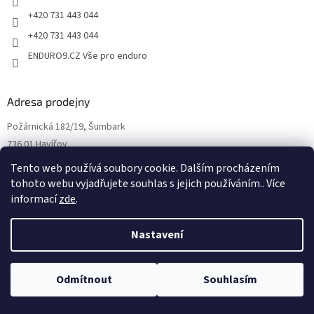
+420 731 443 044
+420 731 443 044
ENDURO9.CZ Vše pro enduro
Adresa prodejny
Požárnická 182/19, Šumbark
736 01 Havířov
Tento web používá soubory cookie. Dalším procházením
tohoto webu vyjadřujete souhlas s jejich používáním.. Více
informací
zde
.
Nastavení
Odmítnout
Souhlasím
Otvírací doba