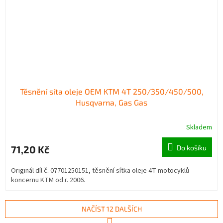
Těsnění síta oleje OEM KTM 4T 250/350/450/500,
Husqvarna, Gas Gas
Skladem
71,20 Kč
Do košíku
Originál díl č. 07701250151, těsnění sítka oleje 4T motocyklů
koncernu KTM od r. 2006.
NAČÍST 12 DALŠÍCH
S