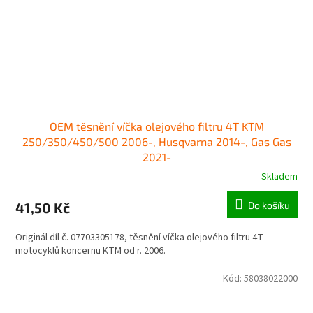
OEM těsnění víčka olejového filtru 4T KTM
250/350/450/500 2006-, Husqvarna 2014-, Gas Gas
2021-
Skladem
41,50 Kč
Do košíku
Originál díl č. 07703305178, těsnění víčka olejového filtru 4T
motocyklů koncernu KTM od r. 2006.
Kód:
58038022000