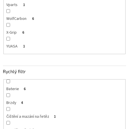
Vparts
1
WolfCarbon
6
X-Grip
6
YUASA
1
Rychlý filtr
Baterie
6
Brzdy
4
Čištění a mazání na řetěz
1