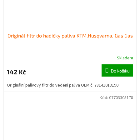
Originál filtr do hadičky paliva KTM,Husqvarna, Gas Gas
Skladem
142 Kč
Do košíku
Originální palivový filtr do vedení paliva OEM č. 78141013190
Kód:
07703305178