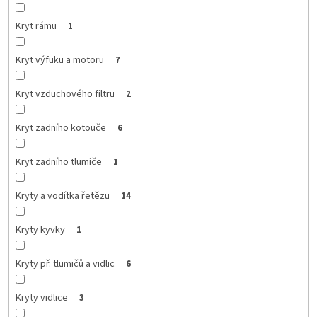
Kryt rámu
1
Kryt výfuku a motoru
7
Kryt vzduchového filtru
2
Kryt zadního kotouče
6
Kryt zadního tlumiče
1
Kryty a vodítka řetězu
14
Kryty kyvky
1
Kryty př. tlumičů a vidlic
6
Kryty vidlice
3