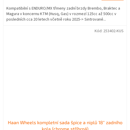
Kompatibilní s ENDURO/MX třmeny zadní brzdy Brembo, Braktec a
Magura v koncernu KTM (Husq, Gas) v rozmezí 125cc až 500cc v
posledních cca 20 letech včetně roku 2025-> Sintrované...
Kód:
253402-KUS
Haan Wheels kompletní sada špice a niplů 18" zadního
kola (chrome stříbrná)