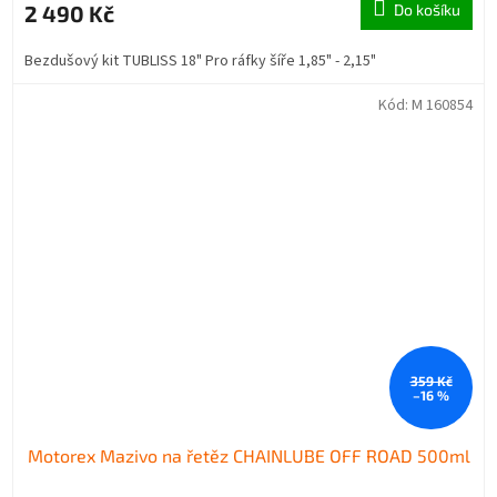
2 490 Kč
Do košíku
Bezdušový kit TUBLISS 18" Pro ráfky šíře 1,85" - 2,15"
Kód:
M 160854
359 Kč
–16 %
Motorex Mazivo na řetěz CHAINLUBE OFF ROAD 500ml