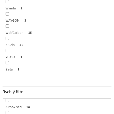
Wanda
2
WAYGOM
3
WolfCarbon
15
X-Grip
40
YUASA
1
Zeta
1
Rychlý filtr
Airbox sání
14