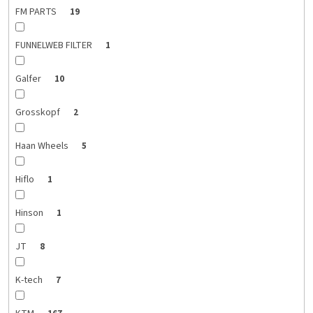
FM PARTS
19
FUNNELWEB FILTER
1
Galfer
10
Grosskopf
2
Haan Wheels
5
Hiflo
1
Hinson
1
JT
8
K-tech
7