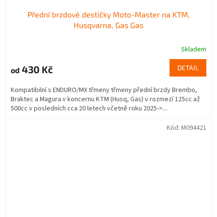
Přední brzdové destičky Moto-Master na KTM,
Husqvarna, Gas Gas
Skladem
430 Kč
DETAIL
od
Kompatibilní s ENDURO/MX třmeny třmeny přední brzdy Brembo,
Braktec a Magura v koncernu KTM (Husq, Gas) v rozmezí 125cc až
500cc v posledních cca 20 letech včetně roku 2025->...
Kód:
M094421