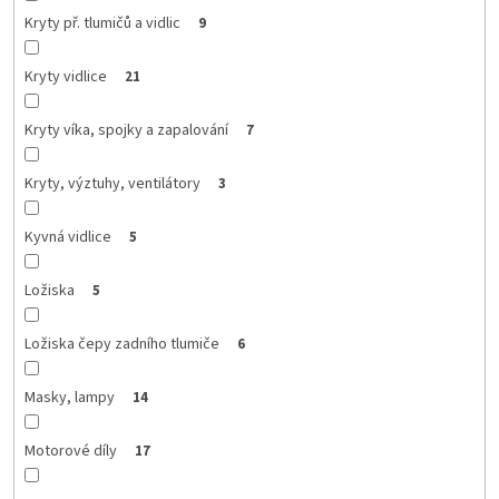
Kryty př. tlumičů a vidlic
9
Kryty vidlice
21
Kryty víka, spojky a zapalování
7
Kryty, výztuhy, ventilátory
3
Kyvná vidlice
5
Ložiska
5
Ložiska čepy zadního tlumiče
6
Masky, lampy
14
Motorové díly
17