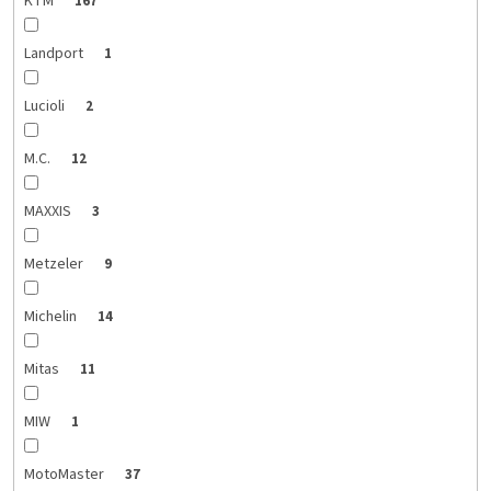
KTM
167
Landport
1
Lucioli
2
M.C.
12
MAXXIS
3
Metzeler
9
Michelin
14
Mitas
11
MIW
1
MotoMaster
37