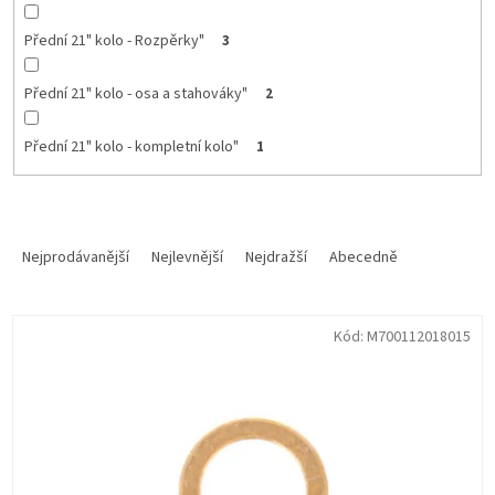
Přední 21" kolo - Rozpěrky"
3
Přední 21" kolo - osa a stahováky"
2
Přední 21" kolo - kompletní kolo"
1
Ř
a
Nejprodávanější
Nejlevnější
Nejdražší
Abecedně
z
e
V
n
Kód:
M700112018015
ý
í
p
p
i
r
s
o
p
d
r
u