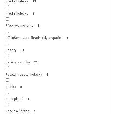
Přední blatníky
19
Přední kolečko
7
Přeprava motorky
1
Příslušenství a náhradní díly stupaček
5
Rozety
31
Řetězy a spojky
25
Řetězy, rozety, kolečka
4
Řídítka
8
Sady plastů
4
Servis a údržba
7