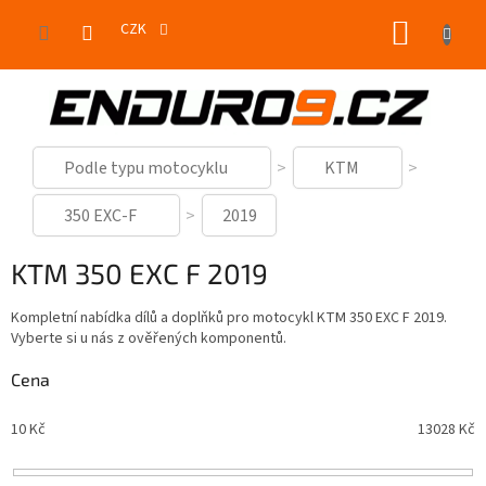
Přejít
NÁKUP
na
CZK
obsah
KOŠÍK
Podle typu motocyklu
KTM
350 EXC-F
2019
KTM 350 EXC F 2019
Kompletní nabídka dílů a doplňků pro motocykl KTM 350 EXC F 2019.
Vyberte si u nás z ověřených komponentů.
Cena
10
Kč
13028
Kč