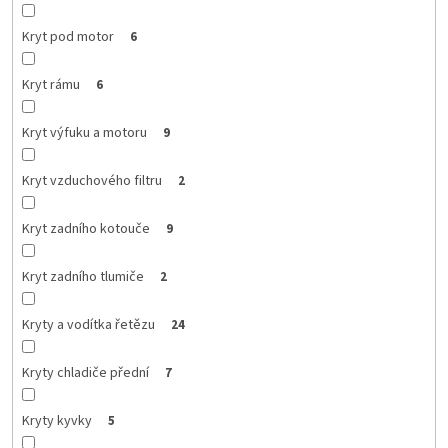
Kryt pod motor
6
Kryt rámu
6
Kryt výfuku a motoru
9
Kryt vzduchového filtru
2
Kryt zadního kotouče
9
Kryt zadního tlumiče
2
Kryty a vodítka řetězu
24
Kryty chladiče přední
7
Kryty kyvky
5