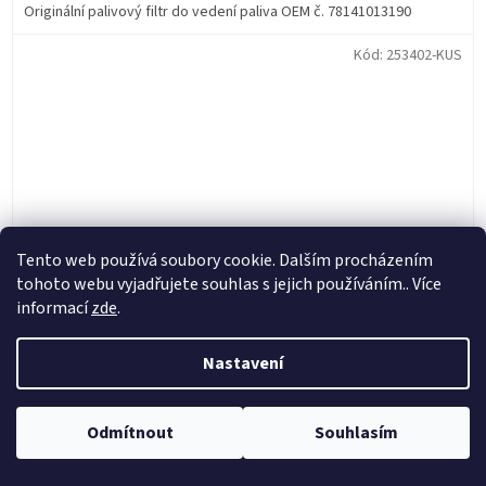
Originální palivový filtr do vedení paliva OEM č. 78141013190
Kód:
253402-KUS
Tento web používá soubory cookie. Dalším procházením
tohoto webu vyjadřujete souhlas s jejich používáním.. Více
informací
zde
.
Nastavení
Haan Wheels kompletní sada špice a niplů 18" zadního
kola (chrome stříbrná)
Odmítnout
Souhlasím
Skladem