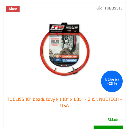
Kód:
TUBLISS18
Akce
3 244 Kč
–23 %
TUBLISS 18" bezdušový kit 18" x 1,85" - 2,15", NUETECH -
USA
Skladem