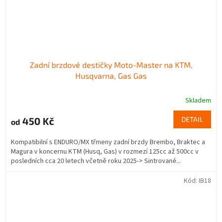
Zadní brzdové destičky Moto-Master na KTM,
Husqvarna, Gas Gas
Skladem
450 Kč
DETAIL
od
Kompatibilní s ENDURO/MX třmeny zadní brzdy Brembo, Braktec a
Magura v koncernu KTM (Husq, Gas) v rozmezí 125cc až 500cc v
posledních cca 20 letech včetně roku 2025-> Sintrované...
Kód:
IB18