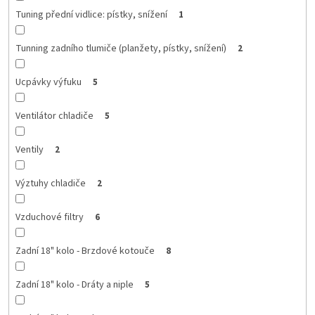
Tuning přední vidlice: pístky, snížení
1
Tunning zadního tlumiče (planžety, pístky, snížení)
2
Ucpávky výfuku
5
Ventilátor chladiče
5
Ventily
2
Výztuhy chladiče
2
Vzduchové filtry
6
Zadní 18" kolo - Brzdové kotouče
8
Zadní 18" kolo - Dráty a niple
5