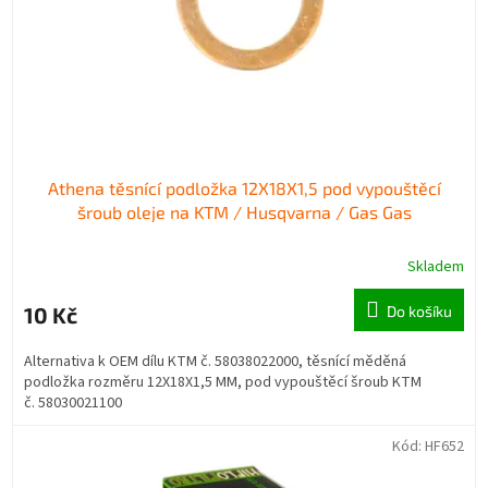
o
k
d
t
u
ů
k
t
ů
Athena těsnící podložka 12X18X1,5 pod vypouštěcí
šroub oleje na KTM / Husqvarna / Gas Gas
Skladem
10 Kč
Do košíku
Alternativa k OEM dílu KTM č. 58038022000, těsnící měděná
podložka rozměru 12X18X1,5 MM, pod vypouštěcí šroub KTM
č. 58030021100
Kód:
HF652