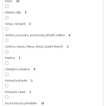
Duše
22
Elektro díly
5
Gripy, rukojeti
2
Gufera, pouzdra, prachovky přední vidlice
4
Gufera, repas, hlava, doraz (zadní tlumič)
1
Hadice
1
Chladiče a hadice
9
Kotouče přední
1
Kotouče zadní
1
Kryt kotouče předního
15