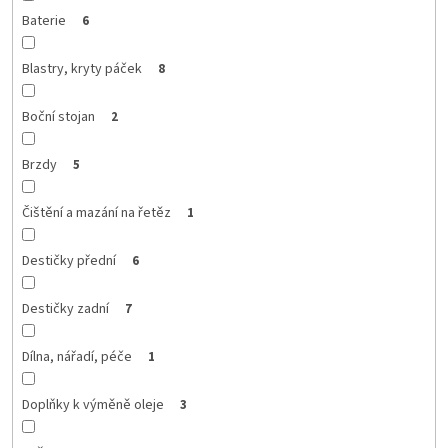
Baterie
6
Blastry, kryty páček
8
Boční stojan
2
Brzdy
5
Čištění a mazání na řetěz
1
Destičky přední
6
Destičky zadní
7
Dílna, nářadí, péče
1
Doplňky k výměně oleje
3