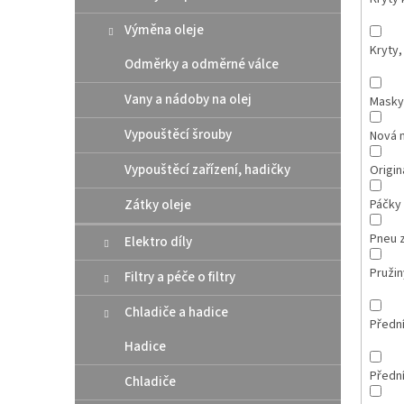
Výměna oleje
Kryty,
Odměrky a odměrné válce
Vany a nádoby na olej
Masky
Vypouštěcí šrouby
Nová 
Vypouštěcí zařízení, hadičky
Originá
Zátky oleje
Páčky
Pneu 
Elektro díly
Pružin
Filtry a péče o filtry
Chladiče a hadice
Přední
Hadice
Přední
Chladiče