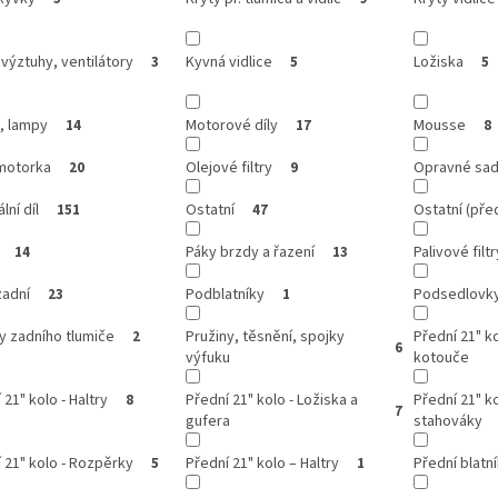
 výztuhy, ventilátory
Kyvná vidlice
Ložiska
3
5
5
, lampy
Motorové díly
Mousse
14
17
8
motorka
Olejové filtry
Opravné sa
20
9
lní díl
Ostatní
Ostatní (před
151
47
Páky brzdy a řazení
Palivové filtr
14
13
zadní
Podblatníky
Podsedlovk
23
1
y zadního tlumiče
Pružiny, těsnění, spojky
Přední 21" k
2
6
výfuku
kotouče
 21" kolo - Haltry
Přední 21" kolo - Ložiska a
Přední 21" ko
8
7
gufera
stahováky
 21" kolo - Rozpěrky
Přední 21" kolo – Haltry
Přední blatn
5
1