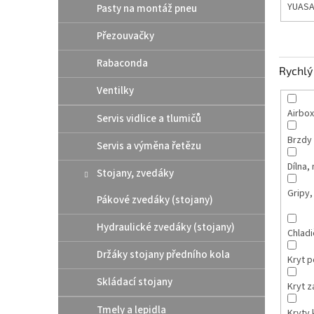
YUAS
Pasty na montáž pneu
Přezouvačky
Rabaconda
Rychlý 
Ventilky
Airbox
Servis vidlice a tlumičů
Brzdy
Servis a výměna řetězu
Dílna,
Stojany, zvedáky
Gripy,
Pákové zvedáky (stojany)
Hydraulické zvedáky (stojany)
Chladi
Držáky stojany předního kola
Kryt 
Skládací stojany
Kryt 
Tmely a lepidla
Kryty 