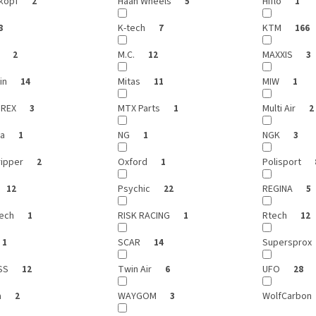
kopf
Haan Wheels
Hiflo
2
5
1
K-tech
KTM
8
7
166
i
M.C.
MAXXIS
2
12
3
in
Mitas
MIW
14
11
1
REX
MTX Parts
Multi Air
3
1
2
ra
NG
NGK
1
1
3
ipper
Oxford
Polisport
2
1
Psychic
REGINA
12
22
5
ech
RISK RACING
Rtech
1
1
12
SCAR
Supersprox
1
14
SS
Twin Air
UFO
12
6
28
a
WAYGOM
WolfCarbon
2
3