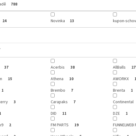
ladě
788
Novinka
kupon-schov
24
13
y
Acerbis
AllBalls
37
38
27
on
Athena
AWORKX
15
10
Brembo
Brenta
1
7
1
terry
Carapaks
Continental
3
7
DID
DZE
1
11
1
o9
FM PARTS
FUNNELWEB 
2
19