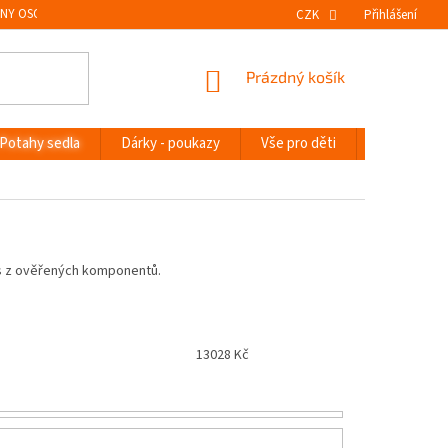
NY OSOBNÍCH ÚDAJŮ
VRÁCENÍ ZBOŽÍ
CZK
Přihlášení
NÁKUPNÍ
Prázdný košík
KOŠÍK
Potahy sedla
Dárky - poukazy
Vše pro děti
Novinky
ás z ověřených komponentů.
13028
Kč