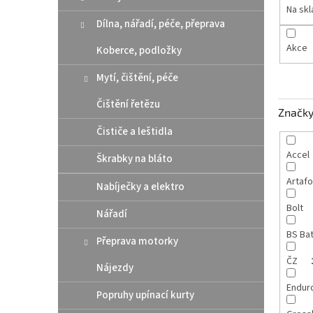
n
Na sk
e
Dílna, nářadí, péče, přeprava
l
Akce
Koberce, podložky
Mytí, čištění, péče
Čištění řetězu
Značk
Čističe a leštidla
Accel
Škrabky na bláto
Artaf
Nabíječky a elektro
Bolt
Nářadí
BS Ba
Přeprava motorky
ČZ
Nájezdy
Endur
Popruhy upínací kurty