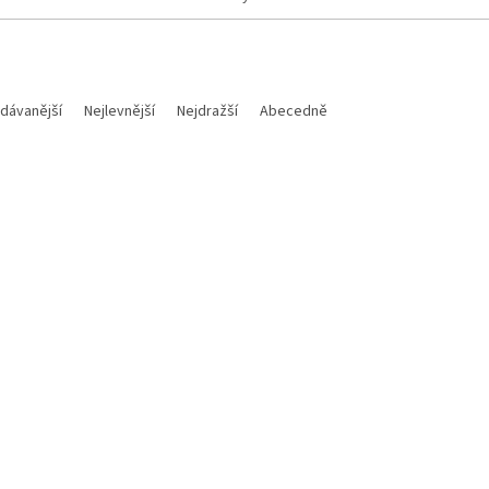
dávanější
Nejlevnější
Nejdražší
Abecedně
Kód:
M700112018015
K
a těsnící podložka 12X18X1,5
Hiflo filtr oleje HF652 4T KT
vypouštěcí šroub oleje na KTM
Husqvarna, Husaberg, Gas G
sqvarna / Gas Gas