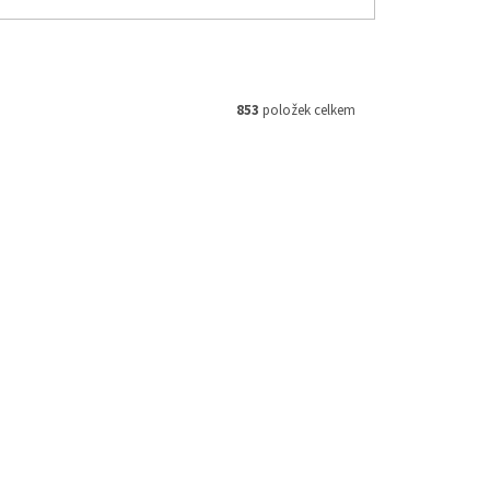
853
položek celkem
ód:
HF652
Kód:
TUBLISS18
Akce
3 244 Kč
–23 %
M,
TUBLISS 18" bezdušový kit 18" x
as
1,85" - 2,15", NUETECH - USA