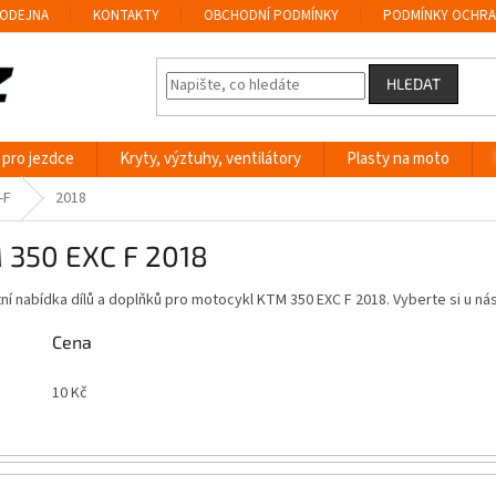
ODEJNA
KONTAKTY
OBCHODNÍ PODMÍNKY
PODMÍNKY OCHRA
HLEDAT
 pro jezdce
Kryty, výztuhy, ventilátory
Plasty na moto
-F
2018
 350 EXC F 2018
í nabídka dílů a doplňků pro motocykl KTM 350 EXC F 2018. Vyberte si u n
Cena
10
Kč