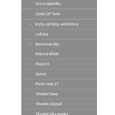
Osa a napínáky
10 
Zadní 19" kolo
Altern
Kryty, výztuhy, ventilátory
těsní
rozmě
Ložiska
šroub
Motorové díly
Kliková hřídel
Hlavy S3
Ojnice
Pístní sady 2T
Těsnění hlavy
Moto
Těsnění olejové
CHAI
Těsnění víka spojky