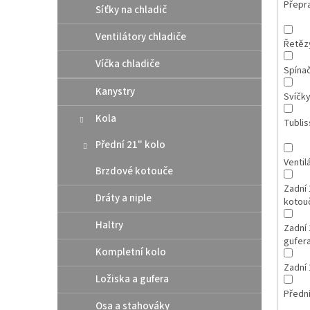
Přepr
Síťky na chladič
Ventilátory chladiče
Řetězy
Víčka chladiče
Spína
Kanystry
Svíčk
Kola
Tubli
Přední 21" kolo
Ventil
Brzdové kotouče
Zadní 
Dráty a niple
kotou
Haltry
Zadní 
gufer
Kompletní kolo
Zadní 
Ložiska a gufera
Přední
Osa a stahováky