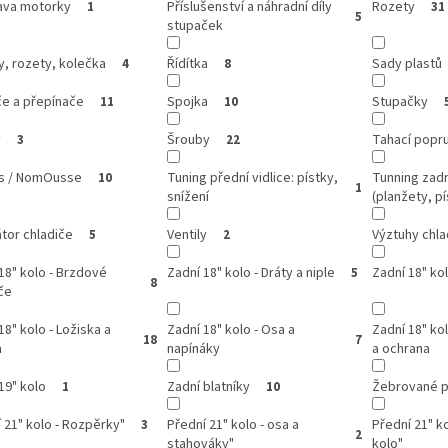
ava motorky
Příslušenství a náhradní díly
Rozety
1
31
5
stupaček
, rozety, kolečka
Řídítka
Sady plastů
4
8
če a přepínače
Spojka
Stupačky
11
10
y
Šrouby
Tahací popr
3
22
ss / NomOusse
Tuning přední vidlice: pístky,
Tunning zadn
10
1
snížení
(planžety, pí
átor chladiče
Ventily
Výztuhy chla
5
2
18" kolo - Brzdové
Zadní 18" kolo - Dráty a niple
Zadní 18" kol
5
8
če
18" kolo - Ložiska a
Zadní 18" kolo - Osa a
Zadní 18" ko
18
7
a
napínáky
a ochrana
19" kolo
Zadní blatníky
Žebrované p
1
10
 21" kolo - Rozpěrky"
Přední 21" kolo - osa a
Přední 21" k
3
2
stahováky"
kolo"