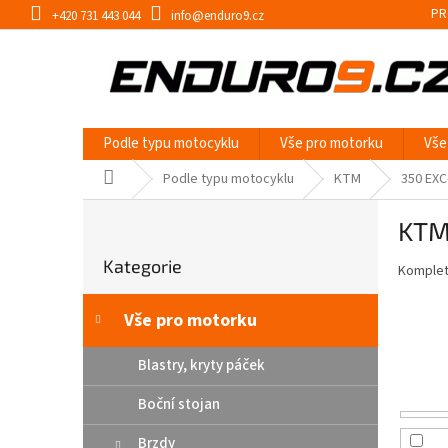
Přejít
PR
+420 731 443 044
info@enduro9.cz
na
obsah
Podle typu motocyklu
Vše pro motorku
Vše
Domů
Podle typu motocyklu
KTM
350 EXC
P
KTM
o
Přeskočit
s
Kategorie
kategorie
Kompletn
t
r
a
Vše pro motorku
n
n
Blastry, kryty páček
í
Boční stojan
p
a
Brzdy