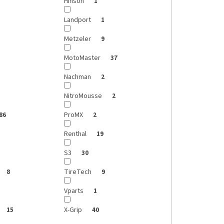
Hinson
1
Landport
1
Metzeler
9
MotoMaster
37
Nachman
2
NitroMousse
2
ProMX
86
2
Renthal
19
S3
30
TireTech
8
9
Vparts
1
X-Grip
15
40