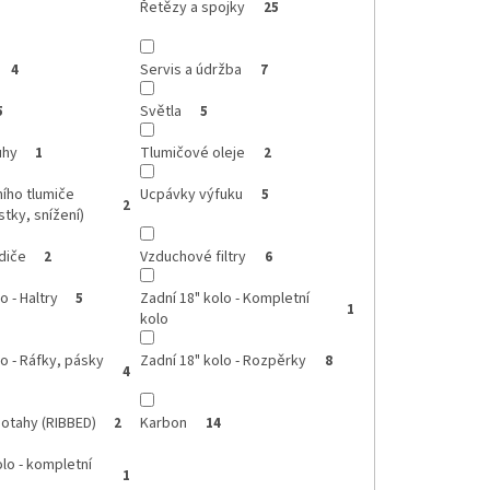
Řetězy a spojky
25
Servis a údržba
4
7
Světla
5
5
uhy
Tlumičové oleje
1
2
ího tlumiče
Ucpávky výfuku
5
2
stky, snížení)
diče
Vzduchové filtry
2
6
o - Haltry
Zadní 18" kolo - Kompletní
5
1
kolo
lo - Ráfky, pásky
Zadní 18" kolo - Rozpěrky
8
4
otahy (RIBBED)
Karbon
2
14
olo - kompletní
1