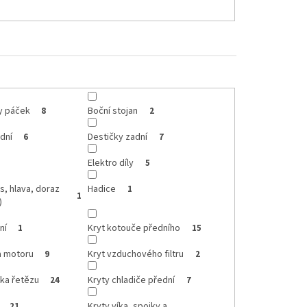
ty páček
Boční stojan
8
2
dní
Destičky zadní
6
7
Elektro díly
5
s, hlava, doraz
Hadice
1
1
)
ní
Kryt kotouče předního
1
15
a motoru
Kryt vzduchového filtru
9
2
tka řetězu
Kryty chladiče přední
24
7
Kryty víka, spojky a
21