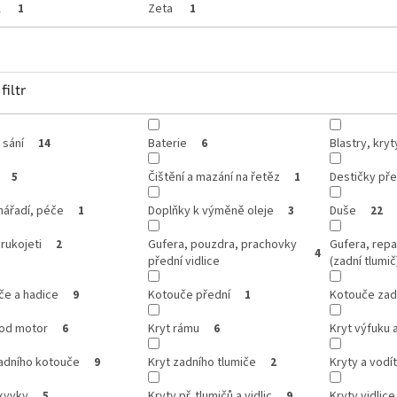
A
Zeta
1
1
filtr
 sání
Baterie
Blastry, kry
14
6
Čištění a mazání na řetěz
Destičky pře
5
1
 nářadí, péče
Doplňky k výměně oleje
Duše
1
3
22
 rukojeti
Gufera, pouzdra, prachovky
Gufera, repa
2
4
přední vidlice
(zadní tlumič
če a hadice
Kotouče přední
Kotouče zad
9
1
pod motor
Kryt rámu
Kryt výfuku 
6
6
zadního kotouče
Kryt zadního tlumiče
Kryty a vodí
9
2
kyvky
Kryty př. tlumičů a vidlic
Kryty vidlice
5
9