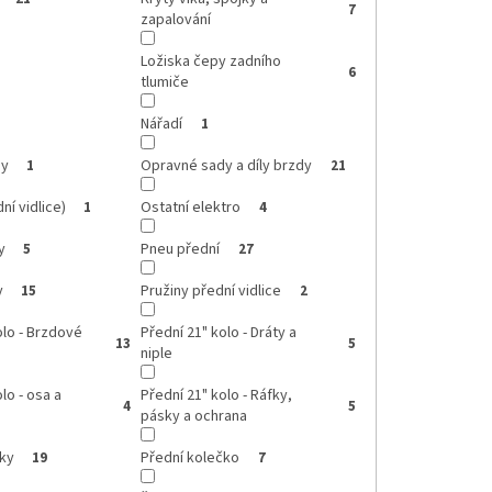
7
zapalování
Ložiska čepy zadního
6
tlumiče
Nářadí
1
dy
Opravné sady a díly brzdy
1
21
ní vidlice)
Ostatní elektro
1
4
y
Pneu přední
5
27
y
Pružiny přední vidlice
15
2
olo - Brzdové
Přední 21" kolo - Dráty a
13
5
niple
lo - osa a
Přední 21" kolo - Ráfky,
4
5
pásky a ochrana
íky
Přední kolečko
19
7