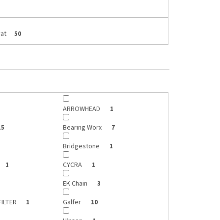
at
50
ARROWHEAD
1
Bearing Worx
15
7
Bridgestone
1
CYCRA
1
1
EK Chain
3
FILTER
Galfer
1
10