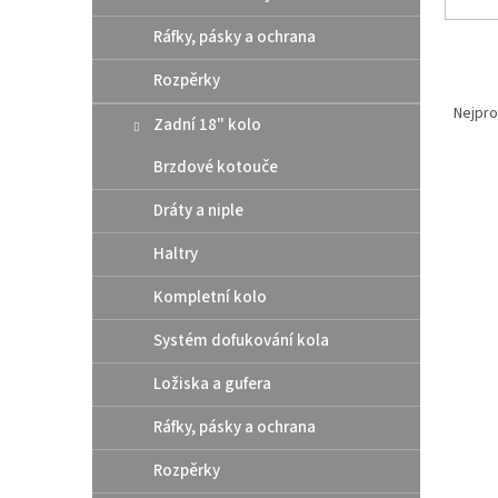
Ráfky, pásky a ochrana
Rozpěrky
Ř
a
Nejpro
Zadní 18" kolo
z
e
Brzdové kotouče
V
n
ý
í
Dráty a niple
p
p
Haltry
i
r
s
o
Kompletní kolo
p
d
r
u
Systém dofukování kola
o
k
d
t
Ložiska a gufera
u
ů
Athen
k
Ráfky, pásky a ochrana
pod 
t
Rozpěrky
/ Hu
ů