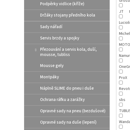
Gross
Podpěrky vidlice (kříže)
JT
Držáky stojany předního kola
Luciol
Sady nářadí
Michel
Servis brzdy a spojky
MOTO
Přezouvání a servis kola, duší,
mousse, tubliss
Namu
Mousse gely
OneGr
Montpáky
ProX
Náplně SLIME do pneu i duše
Revot
Ochrana ráfku a zarážky
sbs
Opravné sady na pneu (bezdušové)
TUBLI
Wand
Opravné sady na duše (lepení)