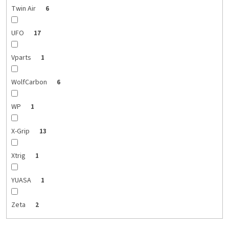
Twin Air
6
UFO
17
Vparts
1
WolfCarbon
6
WP
1
X-Grip
13
Xtrig
1
YUASA
1
Zeta
2