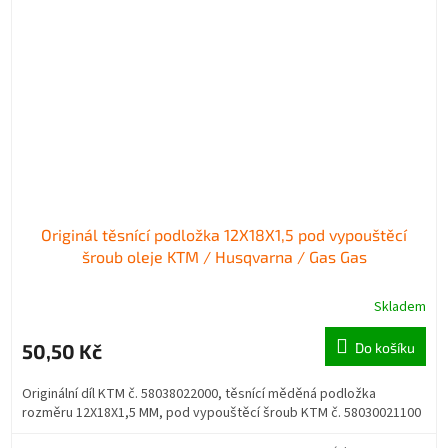
Originál těsnící podložka 12X18X1,5 pod vypouštěcí
šroub oleje KTM / Husqvarna / Gas Gas
Skladem
50,50 Kč
Do košíku
Originální díl KTM č. 58038022000, těsnící měděná podložka
rozměru 12X18X1,5 MM, pod vypouštěcí šroub KTM č. 58030021100