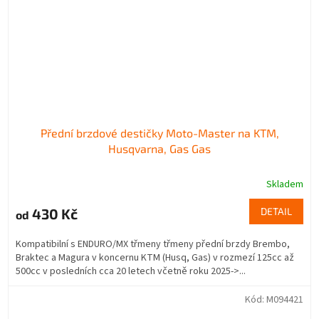
Přední brzdové destičky Moto-Master na KTM,
Husqvarna, Gas Gas
Skladem
430 Kč
DETAIL
od
Kompatibilní s ENDURO/MX třmeny třmeny přední brzdy Brembo,
Braktec a Magura v koncernu KTM (Husq, Gas) v rozmezí 125cc až
500cc v posledních cca 20 letech včetně roku 2025->...
Kód:
M094421