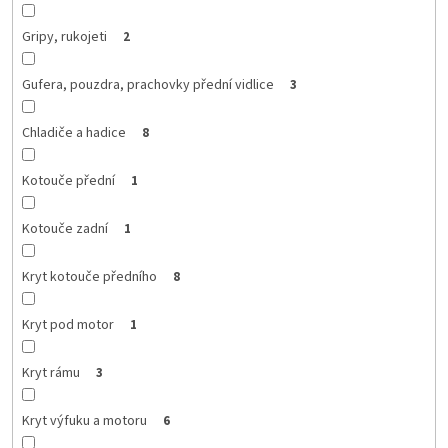
Gripy, rukojeti
2
Gufera, pouzdra, prachovky přední vidlice
3
Chladiče a hadice
8
Kotouče přední
1
Kotouče zadní
1
Kryt kotouče předního
8
Kryt pod motor
1
Kryt rámu
3
Kryt výfuku a motoru
6