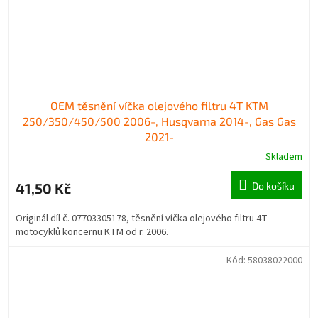
OEM těsnění víčka olejového filtru 4T KTM
250/350/450/500 2006-, Husqvarna 2014-, Gas Gas
2021-
Skladem
41,50 Kč
Do košíku
Originál díl č. 07703305178, těsnění víčka olejového filtru 4T
motocyklů koncernu KTM od r. 2006.
Kód:
58038022000