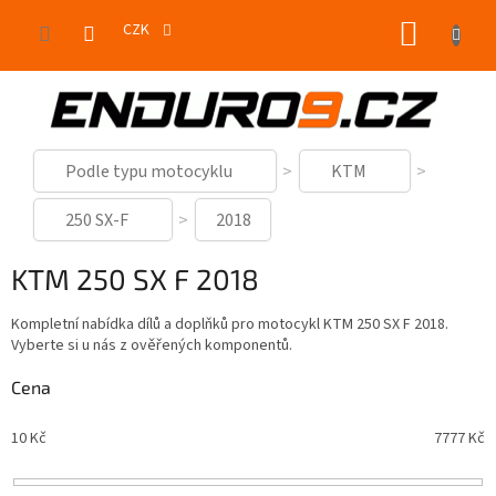
Přejít
NÁKUP
na
CZK
obsah
KOŠÍK
Podle typu motocyklu
KTM
250 SX-F
2018
KTM 250 SX F 2018
Kompletní nabídka dílů a doplňků pro motocykl KTM 250 SX F 2018.
Vyberte si u nás z ověřených komponentů.
Cena
10
Kč
7777
Kč