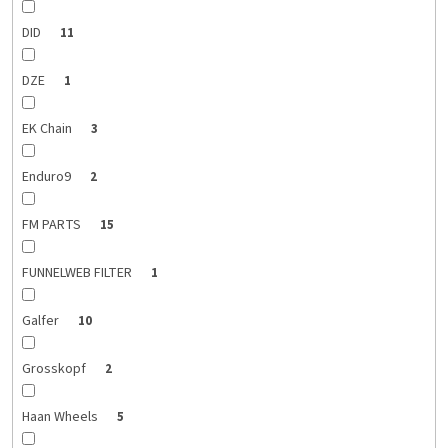
DID
11
DZE
1
EK Chain
3
Enduro9
2
FM PARTS
15
FUNNELWEB FILTER
1
Galfer
10
Grosskopf
2
Haan Wheels
5