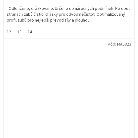
Odlehčené, drážkované. Určeno do náročných podmínek. Po obou
stranách zubů čistící drážky pro odvod nečistot. Optimalizovaný
profil zubů pro nejlepší převod síly a dlouhou...
12
13
14
Kód:
MA5823