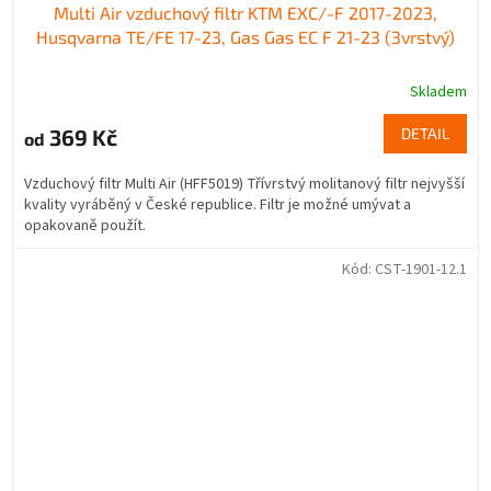
Multi Air vzduchový filtr KTM EXC/-F 2017-2023,
Husqvarna TE/FE 17-23, Gas Gas EC F 21-23 (3vrstvý)
Skladem
369 Kč
DETAIL
od
Vzduchový filtr Multi Air (HFF5019) Třívrstvý molitanový filtr nejvyšší
kvality vyráběný v České republice. Filtr je možné umývat a
opakovaně použít.
Kód:
CST-1901-12.1