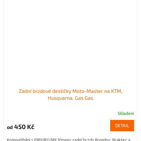
Zadní brzdové destičky Moto-Master na KTM,
Husqvarna, Gas Gas
Skladem
450 Kč
DETAIL
od
Kompatibilní s ENDURO/MX třmeny zadní brzdy Brembo, Braktec a