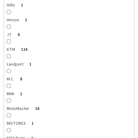
Hiflo
1
Hinson
1
JT
8
KTM
124
Landport
1
M.C.
8
MIW
1
MotoMaster
36
MOTOREX
1