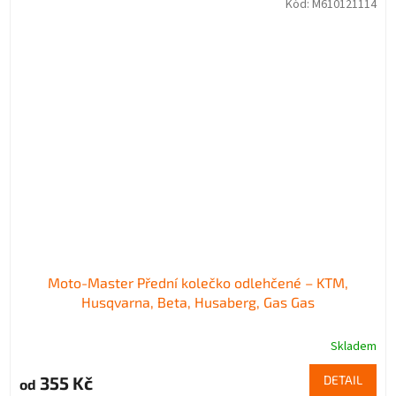
Kód:
M610121114
Moto-Master Přední kolečko odlehčené – KTM,
Husqvarna, Beta, Husaberg, Gas Gas
Skladem
355 Kč
DETAIL
od