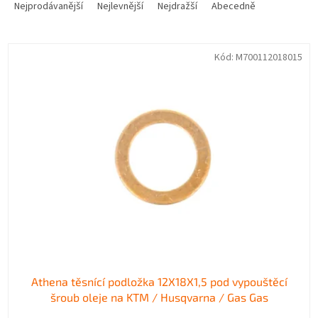
a
Nejprodávanější
Nejlevnější
Nejdražší
Abecedně
z
e
V
n
Kód:
M700112018015
ý
í
p
p
i
r
s
o
p
d
r
u
o
k
d
t
u
ů
k
t
ů
Athena těsnící podložka 12X18X1,5 pod vypouštěcí
šroub oleje na KTM / Husqvarna / Gas Gas