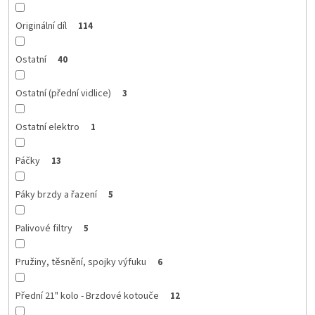
Originální díl
114
Ostatní
40
Ostatní (přední vidlice)
3
Ostatní elektro
1
Páčky
13
Páky brzdy a řazení
5
Palivové filtry
5
Pružiny, těsnění, spojky výfuku
6
Přední 21" kolo - Brzdové kotouče
12