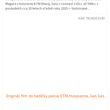
Magura v koncernu KTM (Husq, Gas) v rozmezí 125cc až 500cc v
posledních cca 20 letech včetně roku 2025-> Sintrované...
Kód:
78141013190
Originál filtr do hadičky paliva KTM,Husqvarna, Gas Gas