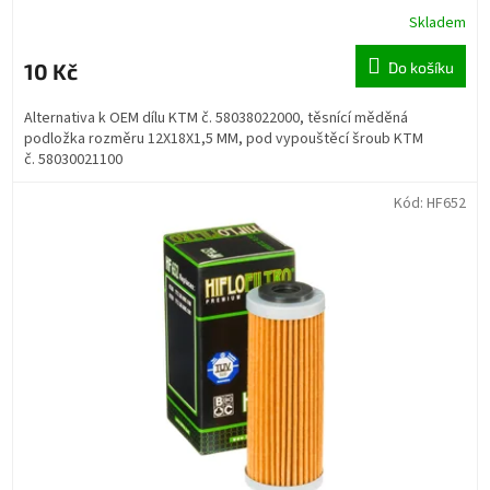
Skladem
10 Kč
Do košíku
Alternativa k OEM dílu KTM č. 58038022000, těsnící měděná
podložka rozměru 12X18X1,5 MM, pod vypouštěcí šroub KTM
č. 58030021100
Kód:
HF652