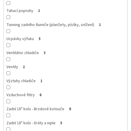
Tahací popruhy
1
Tunning zadního tlumiče (planžety, pístky, snížení)
1
Ucpávky výfuku
5
Ventilátor chladiče
3
Ventily
2
Výztuhy chladiče
1
Vzduchové filtry
6
Zadní 18" kolo - Brzdové kotouče
8
Zadní 18" kolo - Dráty a niple
5