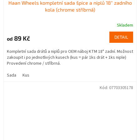
Haan Wheels kompletní sada špice a niplů 18" zadního
kola (chrome stříbrná)
Skladem
89 Kč
DETAIL
od
Kompletní sada drátů a niplů pro OEM náboj KTM 18" zadní. Možnost
zakoupit i po jednotlivých kusech (kus = pár 1ks drát + 1ks niple)
Provedení chrome / stříbrná.
Sada
Kus
Kód:
07703305178