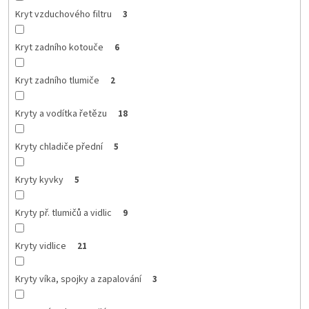
Kryt vzduchového filtru
3
Kryt zadního kotouče
6
Kryt zadního tlumiče
2
Kryty a vodítka řetězu
18
Kryty chladiče přední
5
Kryty kyvky
5
Kryty př. tlumičů a vidlic
9
Kryty vidlice
21
Kryty víka, spojky a zapalování
3