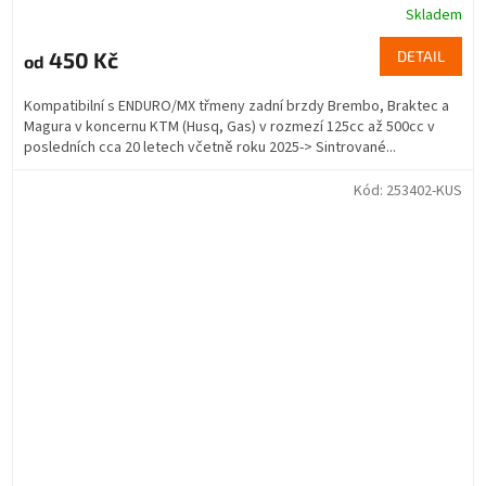
Skladem
450 Kč
DETAIL
od
Kompatibilní s ENDURO/MX třmeny zadní brzdy Brembo, Braktec a
Magura v koncernu KTM (Husq, Gas) v rozmezí 125cc až 500cc v
posledních cca 20 letech včetně roku 2025-> Sintrované...
Kód:
253402-KUS