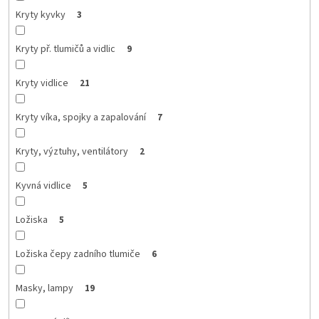
Kryty kyvky
3
Kryty př. tlumičů a vidlic
9
Kryty vidlice
21
Kryty víka, spojky a zapalování
7
Kryty, výztuhy, ventilátory
2
Kyvná vidlice
5
Ložiska
5
Ložiska čepy zadního tlumiče
6
Masky, lampy
19