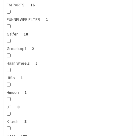
FM PARTS
16
FUNNELWEB FILTER
1
Galfer
10
Grosskopf
2
Haan Wheels
5
Hiflo
1
Hinson
1
JT
8
K-tech
8