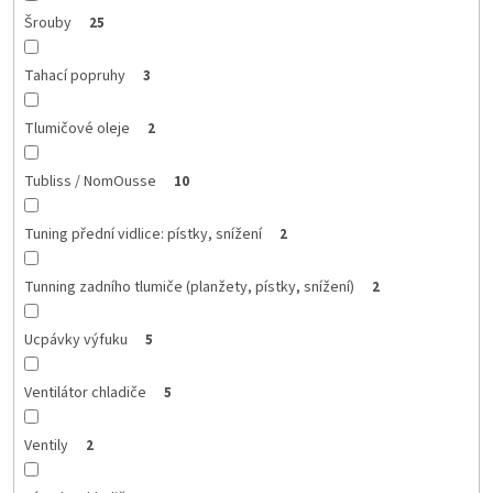
Šrouby
25
Tahací popruhy
3
Tlumičové oleje
2
Tubliss / NomOusse
10
Tuning přední vidlice: pístky, snížení
2
Tunning zadního tlumiče (planžety, pístky, snížení)
2
Ucpávky výfuku
5
Ventilátor chladiče
5
Ventily
2