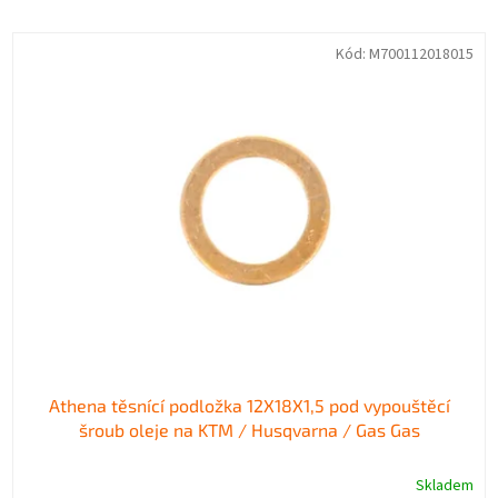
e
V
n
Kód:
M700112018015
ý
í
p
p
i
r
s
o
p
d
r
u
o
k
d
t
u
ů
k
t
ů
Athena těsnící podložka 12X18X1,5 pod vypouštěcí
šroub oleje na KTM / Husqvarna / Gas Gas
Skladem