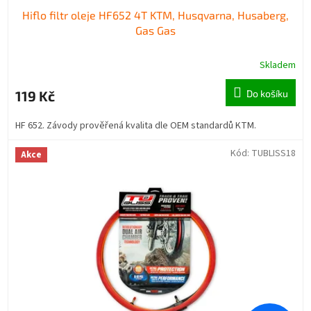
Hiflo filtr oleje HF652 4T KTM, Husqvarna, Husaberg,
Gas Gas
Skladem
119 Kč
Do košíku
HF 652. Závody prověřená kvalita dle OEM standardů KTM.
Kód:
TUBLISS18
Akce