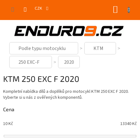
Přejít
NÁKUP
na
CZK
obsah
KOŠÍK
Podle typu motocyklu
KTM
250 EXC-F
2020
KTM 250 EXC F 2020
Kompletní nabídka dílů a doplňků pro motocykl KTM 250 EXC F 2020.
Vyberte si u nás z ověřených komponentů.
Cena
10
Kč
13340
Kč