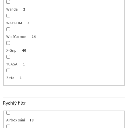
Wanda
2
WAYGOM
3
WolfCarbon
14
X-Grip
40
YUASA
1
Zeta
1
Rychlý filtr
Airbox sání
18