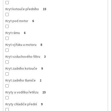
Kryt kotouče předního
15
Kryt pod motor
6
Kryt rámu
6
Kryt výfuku a motoru
8
Kryt vzduchového filtru
3
Kryt zadního kotouče
9
Kryt zadního tlumiče
2
Kryty a vodítka řetězu
25
Kryty chladiče přední
9