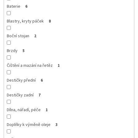
Baterie
6
Blastry, kryty páček
8
Boční stojan
2
Brzdy
5
Čištění a mazání na řetěz
1
Destičky přední
6
Destičky zadní
7
Dílna, nářadí, péče
1
Doplňky k výměně oleje
3