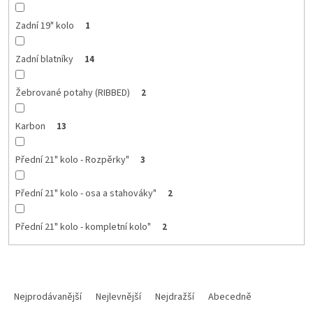
Zadní 19" kolo
1
Zadní blatníky
14
Žebrované potahy (RIBBED)
2
Karbon
13
Přední 21" kolo - Rozpěrky"
3
Přední 21" kolo - osa a stahováky"
2
Přední 21" kolo - kompletní kolo"
2
Ř
a
Nejprodávanější
Nejlevnější
Nejdražší
Abecedně
z