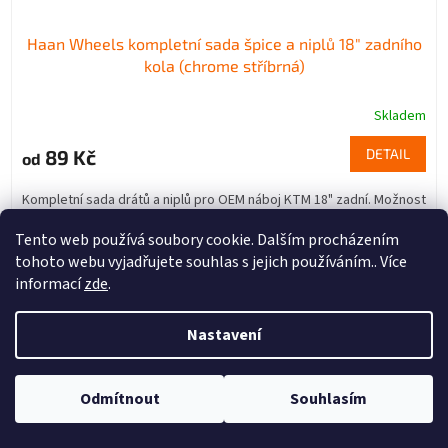
Haan Wheels kompletní sada špice a niplů 18" zadního
kola (chrome stříbrná)
Skladem
89 Kč
DETAIL
od
Kompletní sada drátů a niplů pro OEM náboj KTM 18" zadní. Možnost
zakoupit i po jednotlivých kusech (kus = pár 1ks drát + 1ks niple)
Provedení chrome / stříbrná.
Tento web používá soubory cookie. Dalším procházením
tohoto webu vyjadřujete souhlas s jejich používáním.. Více
Sada
Kus
informací
zde
.
Kód:
78141013190
Nastavení
Odmítnout
Souhlasím