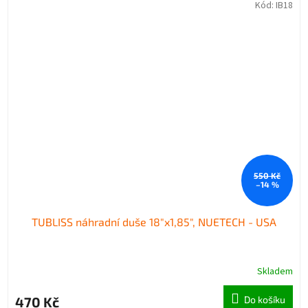
Kód:
IB18
550 Kč
–14 %
TUBLISS náhradní duše 18"x1,85", NUETECH - USA
Skladem
470 Kč
Do košíku