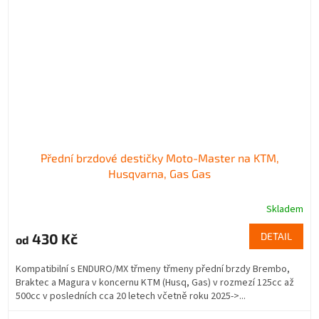
Přední brzdové destičky Moto-Master na KTM,
Husqvarna, Gas Gas
Skladem
430 Kč
DETAIL
od
Kompatibilní s ENDURO/MX třmeny třmeny přední brzdy Brembo,
Braktec a Magura v koncernu KTM (Husq, Gas) v rozmezí 125cc až
500cc v posledních cca 20 letech včetně roku 2025->...