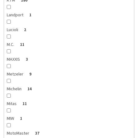
KTM
180
Landport
1
Lucioli
2
M.C.
11
MAXXIS
3
Metzeler
9
Michelin
14
Mitas
11
MIW
1
MotoMaster
37