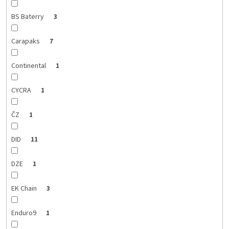
BS Baterry
3
Carapaks
7
Continental
1
CYCRA
1
ČZ
1
DID
11
DZE
1
EK Chain
3
Enduro9
1