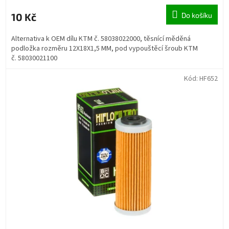
10 Kč
Do košíku
Alternativa k OEM dílu KTM č. 58038022000, těsnící měděná
podložka rozměru 12X18X1,5 MM, pod vypouštěcí šroub KTM
č. 58030021100
Kód:
HF652