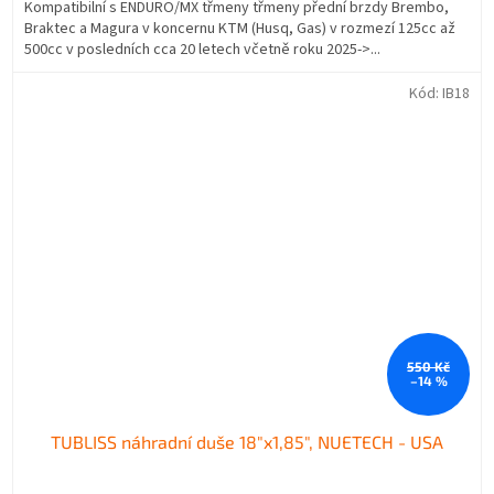
Kompatibilní s ENDURO/MX třmeny třmeny přední brzdy Brembo,
Braktec a Magura v koncernu KTM (Husq, Gas) v rozmezí 125cc až
500cc v posledních cca 20 letech včetně roku 2025->...
Kód:
IB18
550 Kč
–14 %
TUBLISS náhradní duše 18"x1,85", NUETECH - USA