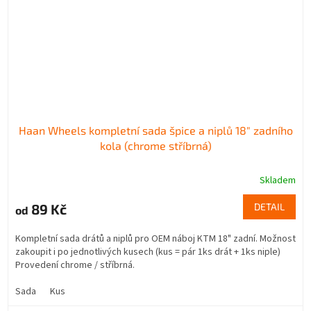
Haan Wheels kompletní sada špice a niplů 18" zadního
kola (chrome stříbrná)
Skladem
89 Kč
DETAIL
od
Kompletní sada drátů a niplů pro OEM náboj KTM 18" zadní. Možnost
zakoupit i po jednotlivých kusech (kus = pár 1ks drát + 1ks niple)
Provedení chrome / stříbrná.
Sada
Kus