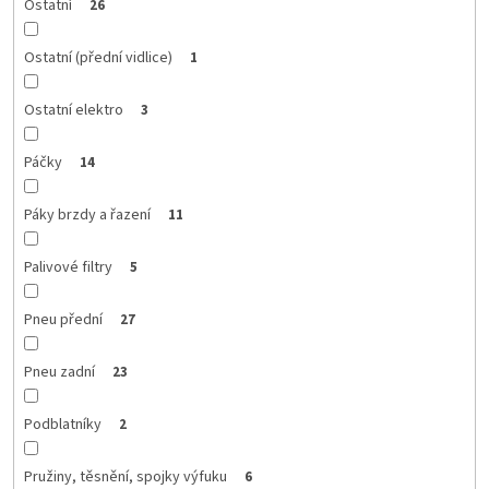
Ostatní
26
Ostatní (přední vidlice)
1
Ostatní elektro
3
Páčky
14
Páky brzdy a řazení
11
Palivové filtry
5
Pneu přední
27
Pneu zadní
23
Podblatníky
2
Pružiny, těsnění, spojky výfuku
6