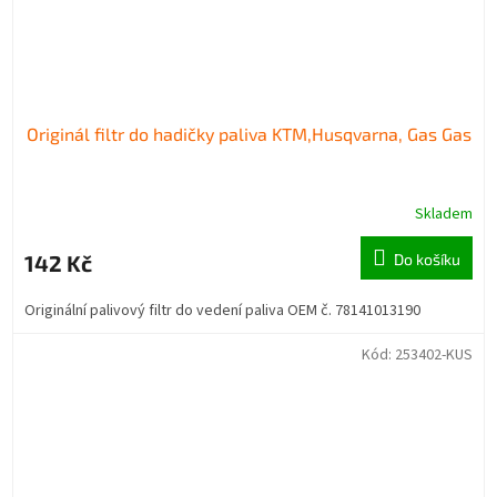
Originál filtr do hadičky paliva KTM,Husqvarna, Gas Gas
Skladem
142 Kč
Do košíku
Originální palivový filtr do vedení paliva OEM č. 78141013190
Kód:
253402-KUS