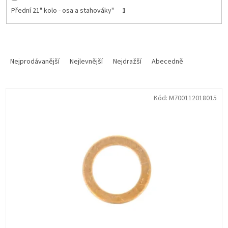
Přední 21" kolo - osa a stahováky"
1
Ř
a
Nejprodávanější
Nejlevnější
Nejdražší
Abecedně
z
e
V
n
Kód:
M700112018015
ý
í
p
p
i
r
s
o
p
d
r
u
o
k
d
t
u
ů
k
t