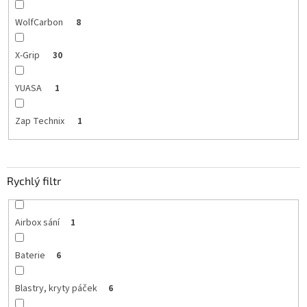
WolfCarbon
8
X-Grip
30
YUASA
1
Zap Technix
1
Rychlý filtr
Airbox sání
1
Baterie
6
Blastry, kryty páček
6