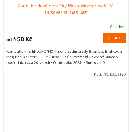
Zadní brzdové destičky Moto-Master na KTM,
Husqvarna, Gas Gas
Skladem
450 Kč
DETAIL
od
Kompatibilní s ENDURO/MX třmeny zadní brzdy Brembo, Braktec a
Magura v koncernu KTM (Husq, Gas) v rozmezí 125cc až 500cc v
posledních cca 20 letech včetně roku 2025-> Sintrované...
Kód:
78141013190