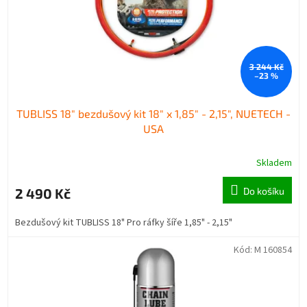
3 244 Kč
–23 %
TUBLISS 18" bezdušový kit 18" x 1,85" - 2,15", NUETECH -
USA
Skladem
2 490 Kč
Do košíku
Bezdušový kit TUBLISS 18" Pro ráfky šíře 1,85" - 2,15"
Kód:
M 160854