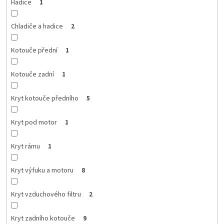
Hadice
1
Chladiče a hadice
2
Kotouče přední
1
Kotouče zadní
1
Kryt kotouče předního
5
Kryt pod motor
1
Kryt rámu
1
Kryt výfuku a motoru
8
Kryt vzduchového filtru
2
Kryt zadního kotouče
9