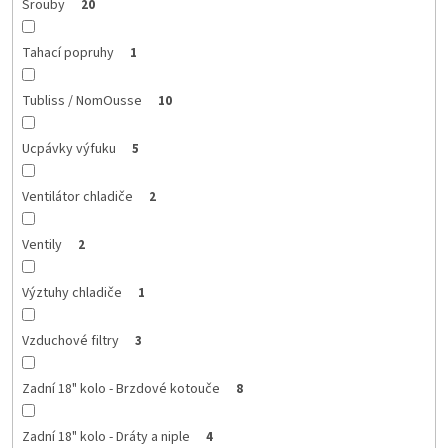
Šrouby
20
Tahací popruhy
1
Tubliss / NomOusse
10
Ucpávky výfuku
5
Ventilátor chladiče
2
Ventily
2
Výztuhy chladiče
1
Vzduchové filtry
3
Zadní 18" kolo - Brzdové kotouče
8
Zadní 18" kolo - Dráty a niple
4