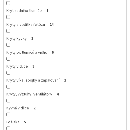
Kryt zadního tlumiče
1
Kryty a vodítka řetězu
24
Kryty kyvky
3
Kryty př. tlumičů a vidlic
6
Kryty vidlice
3
Kryty víka, spojky a zapalování
1
Kryty, výztuhy, ventilátory
4
Kyvná vidlice
2
Ložiska
5