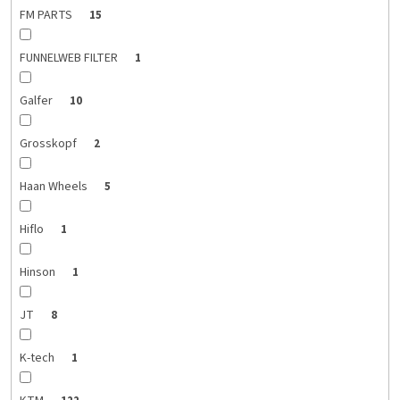
FM PARTS
15
FUNNELWEB FILTER
1
Galfer
10
Grosskopf
2
Haan Wheels
5
Hiflo
1
Hinson
1
JT
8
K-tech
1