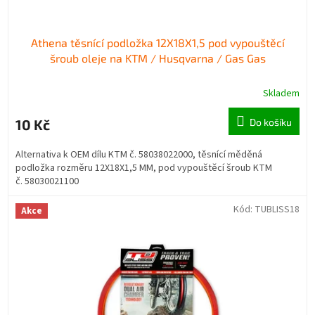
ů
Athena těsnící podložka 12X18X1,5 pod vypouštěcí
šroub oleje na KTM / Husqvarna / Gas Gas
Skladem
10 Kč
Do košíku
Alternativa k OEM dílu KTM č. 58038022000, těsnící měděná
podložka rozměru 12X18X1,5 MM, pod vypouštěcí šroub KTM
č. 58030021100
Kód:
TUBLISS18
Akce