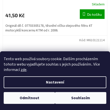
Skladem
41,50 Kč
Do košíku
Originál díl č. 07703305178, těsnění víčka olejového filtru 4T
motocyklů koncernu KTM od r. 2006.
Kód:
M610121114
Tento web používá soubory cookie. Dalším procházením
tohoto webu vyjadřujete souhlas s jejich používáním.. Více
informací
zde
.
Nastavení
Odmítnout
Souhlasím