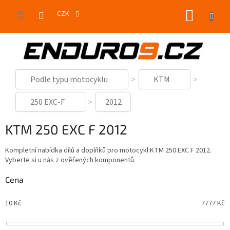
Přejít
NÁKUP
na
CZK
obsah
KOŠÍK
Podle typu motocyklu
KTM
250 EXC-F
2012
KTM 250 EXC F 2012
Kompletní nabídka dílů a doplňků pro motocykl KTM 250 EXC F 2012.
Vyberte si u nás z ověřených komponentů.
Cena
10
Kč
7777
Kč