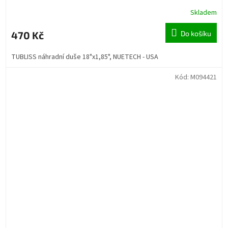
Skladem
470 Kč
Do košíku
TUBLISS náhradní duše 18"x1,85", NUETECH - USA
Kód:
M094421