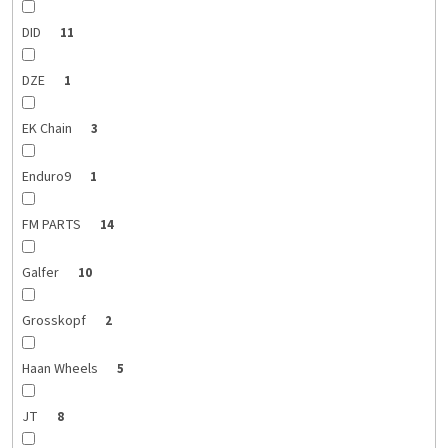
DID
11
DZE
1
EK Chain
3
Enduro9
1
FM PARTS
14
Galfer
10
Grosskopf
2
Haan Wheels
5
JT
8