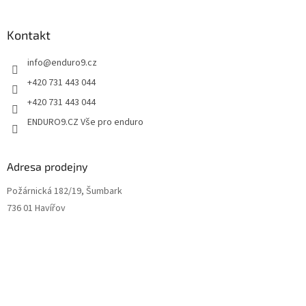
u
Kontakt
info
@
enduro9.cz
+420 731 443 044
+420 731 443 044
ENDURO9.CZ Vše pro enduro
Adresa prodejny
Požárnická 182/19, Šumbark
736 01 Havířov