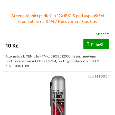
ů
Athena těsnící podložka 12X18X1,5 pod vypouštěcí
šroub oleje na KTM / Husqvarna / Gas Gas
Skladem
10 Kč
Do košíku
Alternativa k OEM dílu KTM č. 58038022000, těsnící měděná
podložka rozměru 12X18X1,5 MM, pod vypouštěcí šroub KTM
č. 58030021100
Kód:
M 160854