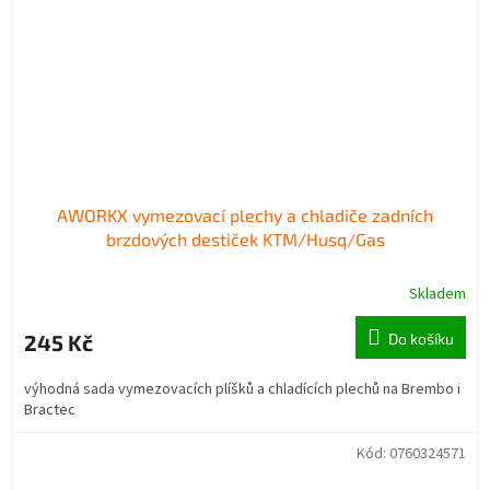
AWORKX vymezovací plechy a chladiče zadních
brzdových destiček KTM/Husq/Gas
Skladem
245 Kč
Do košíku
výhodná sada vymezovacích plíšků a chladících plechů na Brembo i
Bractec
Kód:
0760324571