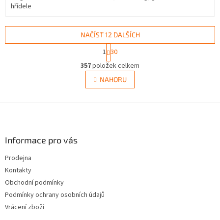
hřídele
NAČÍST 12 DALŠÍCH
S
1
30
t
O
r
357
položek celkem
v
á
l
NAHORU
n
á
k
d
o
v
Z
a
á
c
á
n
í
p
í
p
a
Informace pro vás
r
t
v
Prodejna
í
k
Kontakty
y
v
Obchodní podmínky
ý
Podmínky ochrany osobních údajů
p
Vrácení zboží
i
s