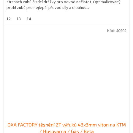
stranách zubů čistící drážky pro odvod nečistot. Optimalizovaný
profil zubů pro nejlepší převod síly a dlouhou...
12
13
14
Kód:
40902
OXA FACTORY těsnění 2T výfuků 43x3mm viton na KTM
/ Husqvarna / Gas / Beta