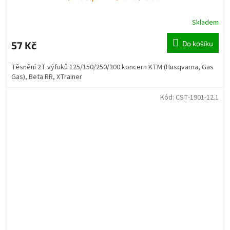
Skladem
57 Kč
Do košíku
Těsnění 2T výfuků 125/150/250/300 koncern KTM (Husqvarna, Gas
Gas), Beta RR, XTrainer
Kód:
CST-1901-12.1