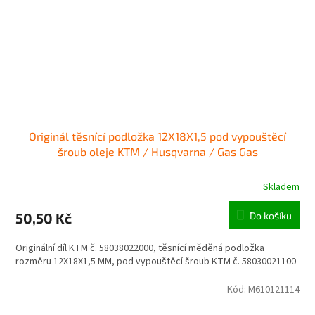
Originál těsnící podložka 12X18X1,5 pod vypouštěcí
šroub oleje KTM / Husqvarna / Gas Gas
Skladem
50,50 Kč
Do košíku
Originální díl KTM č. 58038022000, těsnící měděná podložka
rozměru 12X18X1,5 MM, pod vypouštěcí šroub KTM č. 58030021100
Kód:
M610121114