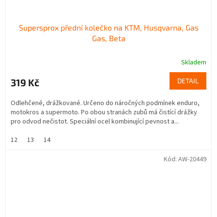
Supersprox přední kolečko na KTM, Husqvarna, Gas
Gas, Beta
Skladem
319 Kč
DETAIL
Odlehčené, drážkované. Určeno do náročných podmínek enduro,
motokros a supermoto. Po obou stranách zubů má čistící drážky
pro odvod nečistot. Speciální ocel kombinující pevnost a...
12
13
14
Kód:
AW-20449