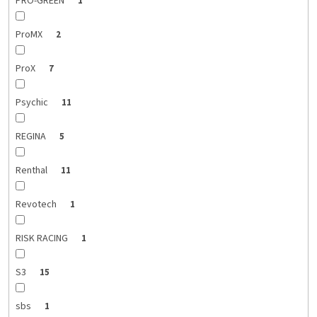
PRO-GREEN
1
ProMX
2
ProX
7
Psychic
11
REGINA
5
Renthal
11
Revotech
1
RISK RACING
1
S3
15
sbs
1