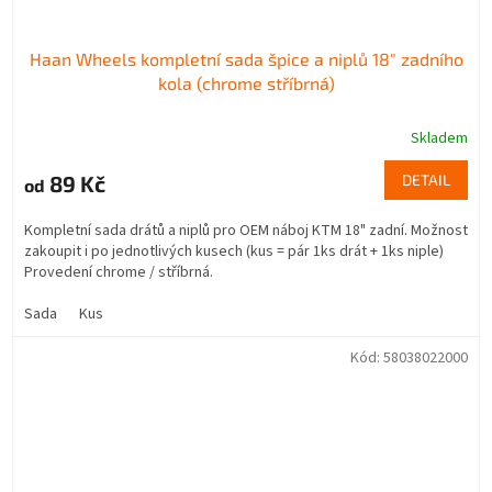
Haan Wheels kompletní sada špice a niplů 18" zadního
kola (chrome stříbrná)
Skladem
89 Kč
DETAIL
od
Kompletní sada drátů a niplů pro OEM náboj KTM 18" zadní. Možnost
zakoupit i po jednotlivých kusech (kus = pár 1ks drát + 1ks niple)
Provedení chrome / stříbrná.
Sada
Kus
Kód:
58038022000