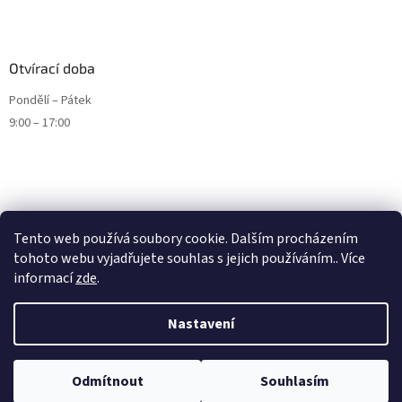
Otvírací doba
Pondělí – Pátek
9:00 – 17:00
Tento web používá soubory cookie. Dalším procházením
tohoto webu vyjadřujete souhlas s jejich používáním.. Více
informací
zde
.
Nastavení
Vytvořil Shoptet
Odmítnout
Souhlasím
Copyright 2026
ENDURO9.CZ
. Všechna práva vyhrazena.