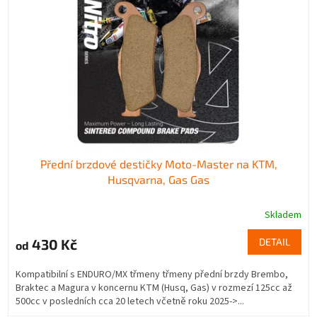
Přední brzdové destičky Moto-Master na KTM,
Husqvarna, Gas Gas
Skladem
430 Kč
DETAIL
od
Kompatibilní s ENDURO/MX třmeny třmeny přední brzdy Brembo,
Braktec a Magura v koncernu KTM (Husq, Gas) v rozmezí 125cc až
500cc v posledních cca 20 letech včetně roku 2025->...