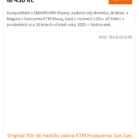
od
Kompatibilní s ENDURO/MX třmeny zadní brzdy Brembo, Braktec a
Magura v koncernu KTM (Husq, Gas) v rozmezí 125cc až 500cc v
posledních cca 20 letech včetně roku 2025-> Sintrované...
Kód:
78141013190
Originál filtr do hadičky paliva KTM,Husqvarna, Gas Gas