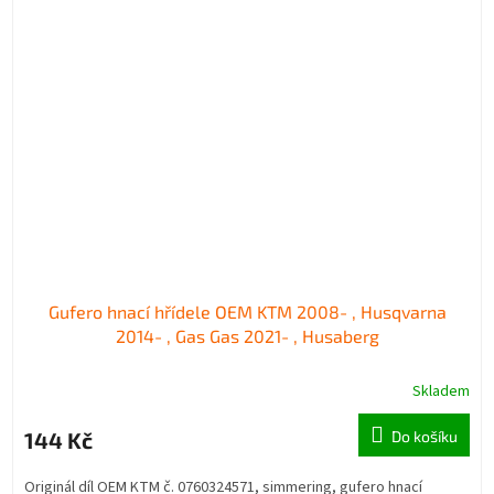
Gufero hnací hřídele OEM KTM 2008- , Husqvarna
2014- , Gas Gas 2021- , Husaberg
Skladem
144 Kč
Do košíku
Originál díl OEM KTM č. 0760324571, simmering, gufero hnací