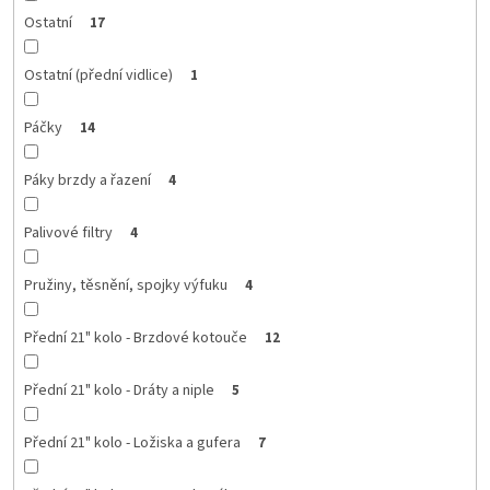
Ostatní
17
Ostatní (přední vidlice)
1
Páčky
14
Páky brzdy a řazení
4
Palivové filtry
4
Pružiny, těsnění, spojky výfuku
4
Přední 21" kolo - Brzdové kotouče
12
Přední 21" kolo - Dráty a niple
5
Přední 21" kolo - Ložiska a gufera
7