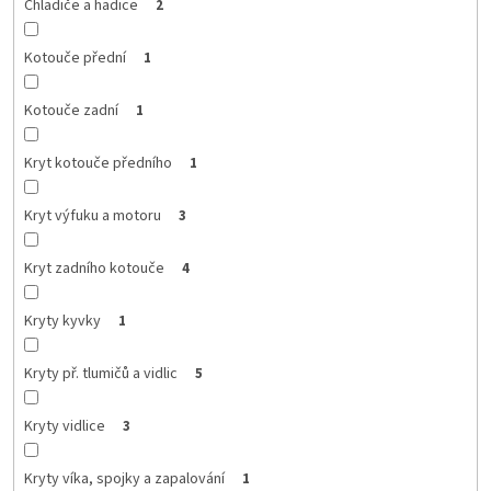
Chladiče a hadice
2
Kotouče přední
1
Kotouče zadní
1
Kryt kotouče předního
1
Kryt výfuku a motoru
3
Kryt zadního kotouče
4
Kryty kyvky
1
Kryty př. tlumičů a vidlic
5
Kryty vidlice
3
Kryty víka, spojky a zapalování
1