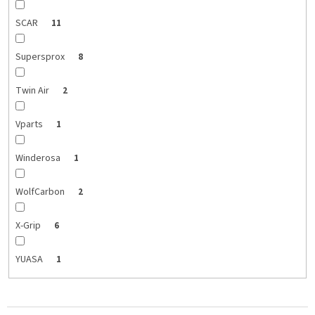
SCAR
11
Supersprox
8
Twin Air
2
Vparts
1
Winderosa
1
WolfCarbon
2
X-Grip
6
YUASA
1