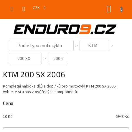
Přejít
NÁKUP
na
CZK
obsah
KOŠÍK
Podle typu motocyklu
KTM
200 SX
2006
KTM 200 SX 2006
Kompletní nabídka dílů a doplňků pro motocykl KTM 200 SX 2006.
Vyberte si u nás z ověřených komponentů.
Cena
10
Kč
6943
Kč