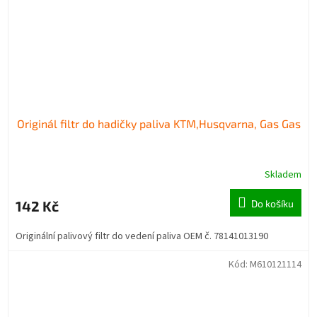
Originál filtr do hadičky paliva KTM,Husqvarna, Gas Gas
Skladem
142 Kč
Do košíku
Originální palivový filtr do vedení paliva OEM č. 78141013190
Kód:
M610121114