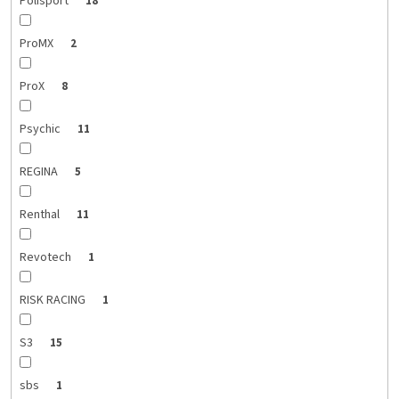
Polisport
18
ProMX
2
ProX
8
Psychic
11
REGINA
5
Renthal
11
Revotech
1
RISK RACING
1
S3
15
sbs
1