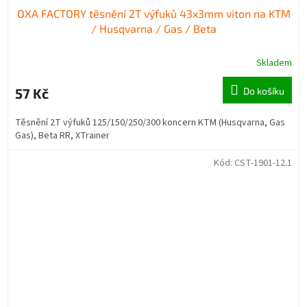
OXA FACTORY těsnění 2T výfuků 43x3mm viton na KTM
/ Husqvarna / Gas / Beta
Skladem
57 Kč
Do košíku
Těsnění 2T výfuků 125/150/250/300 koncern KTM (Husqvarna, Gas
Gas), Beta RR, XTrainer
Kód:
CST-1901-12.1