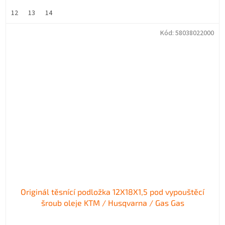
12
13
14
Kód:
58038022000
Originál těsnící podložka 12X18X1,5 pod vypouštěcí
šroub oleje KTM / Husqvarna / Gas Gas