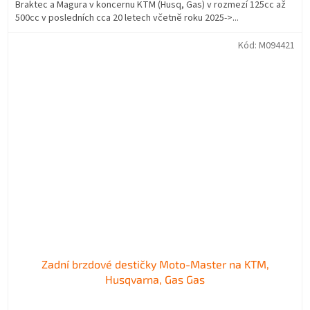
Braktec a Magura v koncernu KTM (Husq, Gas) v rozmezí 125cc až
500cc v posledních cca 20 letech včetně roku 2025->...
Kód:
M094421
Zadní brzdové destičky Moto-Master na KTM,
Husqvarna, Gas Gas