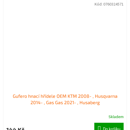
Kód:
0760324571
Gufero hnací hřídele OEM KTM 2008- , Husqvarna
2014- , Gas Gas 2021- , Husaberg
Skladem
144 Kč
Do košíku