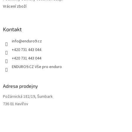
p
Vrácení zboží
i
s
u
Kontakt
info
@
enduro9.cz
+420 731 443 044
+420 731 443 044
ENDURO9.CZ Vše pro enduro
Adresa prodejny
Požárnická 182/19, Šumbark
736 01 Havířov