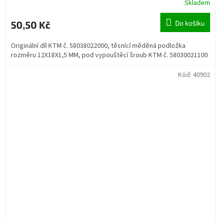
Skladem
50,50 Kč
Do košíku
Originální díl KTM č. 58038022000, těsnící měděná podložka
rozměru 12X18X1,5 MM, pod vypouštěcí šroub KTM č. 58030021100
Kód:
40902