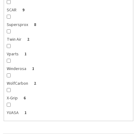
SCAR
9
Supersprox
8
Twin Air
2
Vparts
1
Winderosa
1
WolfCarbon
2
X-Grip
6
YUASA
1