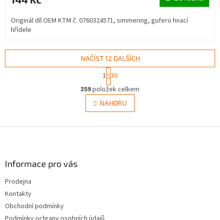
Originál díl OEM KTM č. 0760324571, simmering, gufero hnací
hřídele
NAČÍST 12 DALŠÍCH
S
1
30
t
O
r
359
položek celkem
v
á
l
NAHORU
n
á
k
d
o
v
Z
a
á
c
á
n
í
p
í
p
a
Informace pro vás
r
t
v
Prodejna
í
k
Kontakty
y
v
Obchodní podmínky
ý
Podmínky ochrany osobních údajů