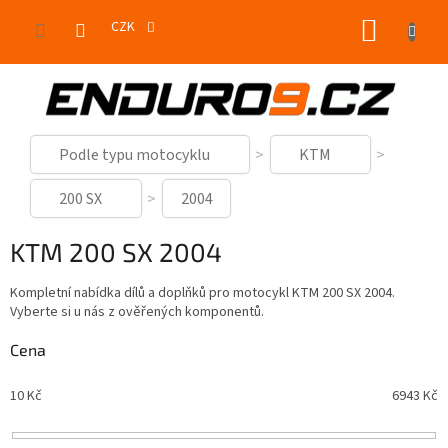
Přejít
NÁKUP
na
CZK
obsah
KOŠÍK
Podle typu motocyklu
KTM
200 SX
2004
KTM 200 SX 2004
Kompletní nabídka dílů a doplňků pro motocykl KTM 200 SX 2004.
Vyberte si u nás z ověřených komponentů.
Cena
10
Kč
6943
Kč