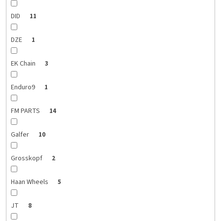
DID
11
DZE
1
EK Chain
3
Enduro9
1
FM PARTS
14
Galfer
10
Grosskopf
2
Haan Wheels
5
JT
8