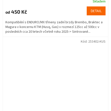
Skladem
450 Kč
DETAIL
od
Kompatibilní s ENDURO/MX třmeny zadní brzdy Brembo, Braktec a
Magura v koncernu KTM (Husq, Gas) v rozmezí 125cc až 500cc v
posledních cca 20 letech včetně roku 2025-> Sintrované...
Kód:
253402-KUS