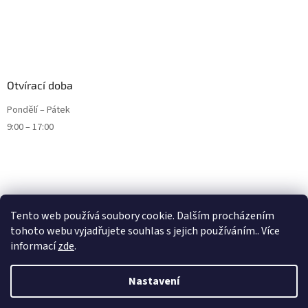
Otvírací doba
Pondělí – Pátek
9:00 – 17:00
Tento web používá soubory cookie. Dalším procházením
tohoto webu vyjadřujete souhlas s jejich používáním.. Více
informací
zde
.
Nastavení
Vytvořil Shoptet