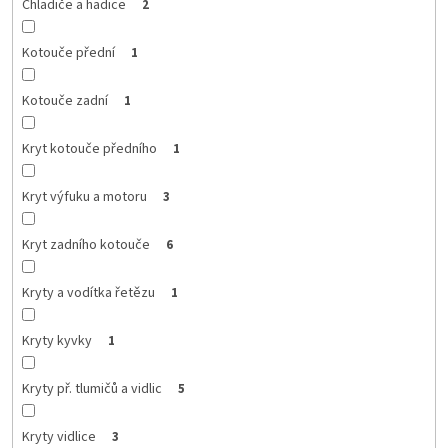
Chladiče a hadice
2
Kotouče přední
1
Kotouče zadní
1
Kryt kotouče předního
1
Kryt výfuku a motoru
3
Kryt zadního kotouče
6
Kryty a vodítka řetězu
1
Kryty kyvky
1
Kryty př. tlumičů a vidlic
5
Kryty vidlice
3