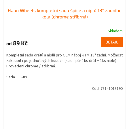
Haan Wheels kompletní sada špice a niplů 18" zadního
kola (chrome stříbrná)
Skladem
89 Kč
DETAIL
od
Kompletní sada drátů a niplů pro OEM náboj KTM 18" zadní. Možnost
zakoupit i po jednotlivých kusech (kus = pár 1ks drát + 1ks niple)
Provedení chrome / stříbrná.
Sada
Kus
Kód:
78141013190