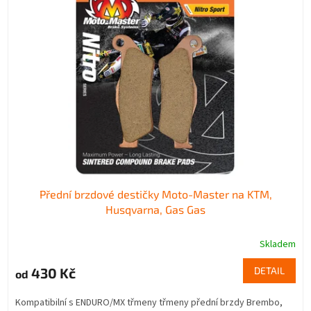
Přední brzdové destičky Moto-Master na KTM,
Husqvarna, Gas Gas
Skladem
430 Kč
DETAIL
od
Kompatibilní s ENDURO/MX třmeny třmeny přední brzdy Brembo,