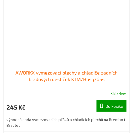
AWORKX vymezovací plechy a chladiče zadních
brzdových destiček KTM/Husq/Gas
Skladem
245 Kč
Do košíku
výhodná sada vymezovacích plíšků a chladících plechů na Brembo i
Bractec