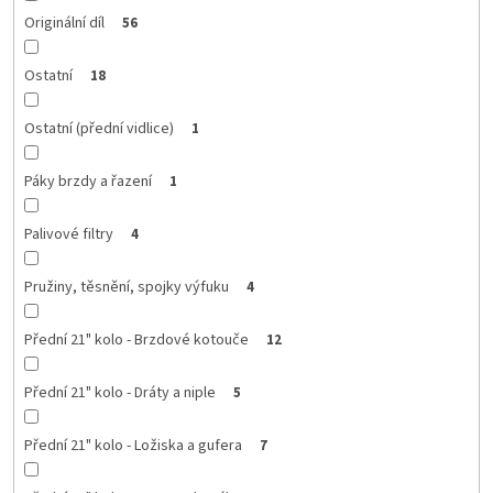
Originální díl
56
Ostatní
18
Ostatní (přední vidlice)
1
Páky brzdy a řazení
1
Palivové filtry
4
Pružiny, těsnění, spojky výfuku
4
Přední 21" kolo - Brzdové kotouče
12
Přední 21" kolo - Dráty a niple
5
Přední 21" kolo - Ložiska a gufera
7