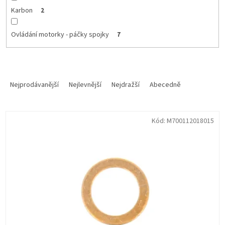
Karbon
2
Ovládání motorky - páčky spojky
7
Ř
a
Nejprodávanější
Nejlevnější
Nejdražší
Abecedně
z
e
V
n
Kód:
M700112018015
ý
í
p
p
i
r
s
o
p
d
r
u
o
k
d
t
u
ů