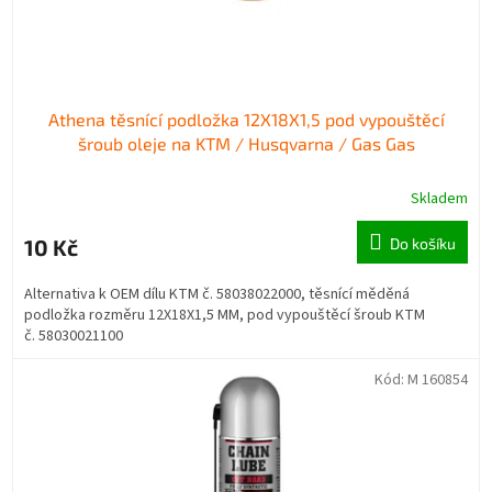
k
t
ů
Athena těsnící podložka 12X18X1,5 pod vypouštěcí
šroub oleje na KTM / Husqvarna / Gas Gas
Skladem
10 Kč
Do košíku
Alternativa k OEM dílu KTM č. 58038022000, těsnící měděná
podložka rozměru 12X18X1,5 MM, pod vypouštěcí šroub KTM
č. 58030021100
Kód:
M 160854