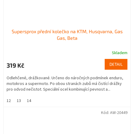
Supersprox přední kolečko na KTM, Husqvarna, Gas
Gas, Beta
Skladem
319 Kč
DETAIL
Odlehčené, drážkované. Určeno do náročných podmínek enduro,
motokros a supermoto. Po obou stranách zubů má čistící drážky
pro odvod nečistot. Speciální ocel kombinující pevnost a...
12
13
14
Kód:
AW-20449