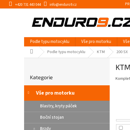
Přejít
PR
+420 731 443 044
info@enduro9.cz
na
obsah
Podle typu motocyklu
Vše pro motorku
Vše
Domů
Podle typu motocyklu
KTM
200 SX
P
KTM
o
Přeskočit
s
Kategorie
kategorie
Kompletn
t
r
a
Vše pro motorku
n
n
Blastry, kryty páček
í
Boční stojan
p
a
Brzdy