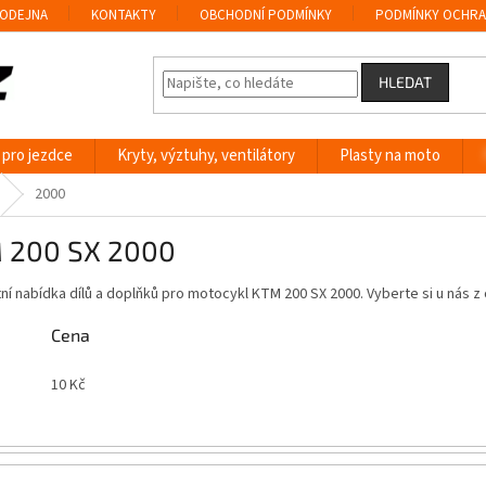
ODEJNA
KONTAKTY
OBCHODNÍ PODMÍNKY
PODMÍNKY OCHRA
HLEDAT
 pro jezdce
Kryty, výztuhy, ventilátory
Plasty na moto
2000
 200 SX 2000
í nabídka dílů a doplňků pro motocykl KTM 200 SX 2000. Vyberte si u nás
Cena
10
Kč