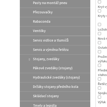
Pasty na montáž pneu
Kryt v
Přezouvačky
Kryty 
Rabaconda
Ložis
Ventilky
Nová 
Servis vidlice a tlumičů
Ostatn
Servis a výměna řetězu
Pružin
Stojany, zvedáky
výfuk
Pákové zvedáky (stojany)
Přední
staho
Hydraulické zvedáky (stojany)
Řetěz
Držáky stojany předního kola
Spojk
Skládací stojany
Výfuk
Tmely a lepidla