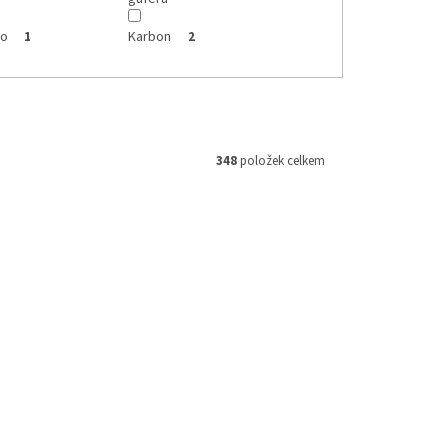
lo
Karbon
1
2
348
položek celkem
M 160854
Kód:
M093021
359 Kč
–16 %
Přední brzdové destičky Moto-