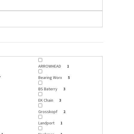
ARROWHEAD
1
Bearing Worx
7
5
BS Baterry
3
EK Chain
3
Grosskopf
2
Landport
1