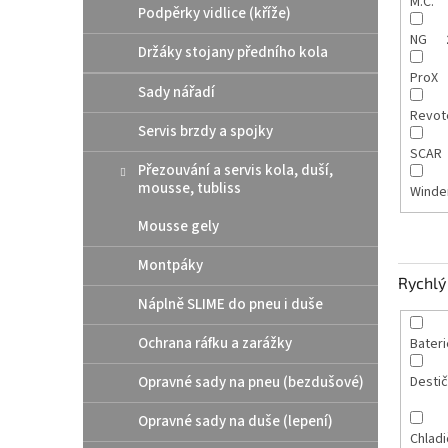
M.C.
Podpěrky vidlice (kříže)
NG
Držáky stojany předního kola
ProX
Sady nářadí
Revot
Servis brzdy a spojky
SCAR
Přezouvání a servis kola, duší,
mousse, tubliss
Winde
Mousse gely
Montpáky
Rychlý 
Náplně SLIME do pneu i duše
Ochrana ráfku a zarážky
Bateri
Opravné sady na pneu (bezdušové)
Destič
Opravné sady na duše (lepení)
Chladi