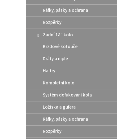
Zadn
Mast
Ráfky, pásky a ochrana
Gas
Rozpěrky
Zadní 18" kolo
4
od
Brzdové kotouče
Kompa
brzdy
Dráty a niple
konce
až 500
Haltry
roku 2
Kompletní kolo
Systém dofukování kola
Ložiska a gufera
Ráfky, pásky a ochrana
Rozpěrky