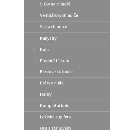
Síťky na chladič
pod 
t
/ Hu
ů
Ventilátory chladiče
Víčka chladiče
10 
Kanystry
Altern
těsní
Kola
rozmě
šroub
Přední 21" kolo
Brzdové kotouče
Dráty a niple
Haltry
Kompletní kolo
Ložiska a gufera
Osa a stahováky