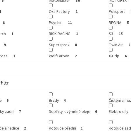
MotoMaster
MOTOREX
6
36
Oxa Factory
Polisport
1
2
Psychic
REGINA
6
11
5
ech
RISK RACING
S3
1
1
15
Supersprox
Twin Air
9
8
2
rosa
WolfCarbon
X-Grip
1
2
6
filtr
e
Brzdy
Čištění a ma
6
4
ky zadní
Doplňky k výměně oleje
Elektro díly
7
6
če a hadice
Kotouče přední
Kotouče zad
2
1