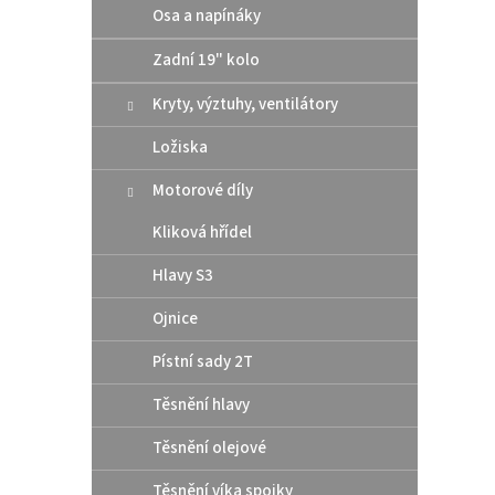
Osa a napínáky
Zadní 19" kolo
Moto
odle
Kryty, výztuhy, ventilátory
Husa
Ložiska
3
od
Motorové díly
Kliková hřídel
Odleh
nároč
Hlavy S3
zubů č
Optima
převod
Ojnice
12
Pístní sady 2T
Těsnění hlavy
Těsnění olejové
Těsnění víka spojky