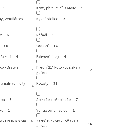
Kryty př. tlumičů a vidlic
1
5
y, ventilátory
Kyvná vidlice
1
2
ly
Nářadí
6
1
Ostatní
58
16
 řazení
Palivové filtry
4
4
lo - Dráty a
Přední 21" kolo - Ložiska a
5
7
gufera
 a náhradní díly
Rozety
31
4
žba
Spínače a přepínače
7
7
ku
Ventilátor chladiče
1
2
o - Dráty a niple
Zadní 18" kolo - Ložiska a
4
16
gufera