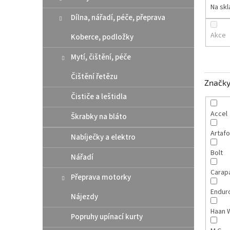
n
Na sk
e
Dílna, nářadí, péče, přeprava
l
Akce
Koberce, podložky
Mytí, čištění, péče
Čištění řetězu
Značk
Čističe a leštidla
Accel
Škrabky na bláto
Artaf
Nabíječky a elektro
Bolt
Nářadí
Carap
Přeprava motorky
Endur
Nájezdy
Haan 
Popruhy upínací kurty