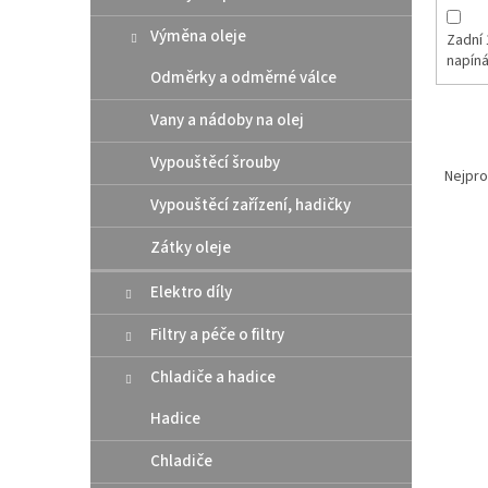
Výměna oleje
Zadní 
napín
Odměrky a odměrné válce
Vany a nádoby na olej
Ř
Vypouštěcí šrouby
a
Nejpro
z
Vypouštěcí zařízení, hadičky
e
V
n
Zátky oleje
ý
í
p
Elektro díly
p
i
r
Filtry a péče o filtry
s
o
p
d
Chladiče a hadice
r
u
o
k
Hadice
d
t
u
ů
Chladiče
Athen
k