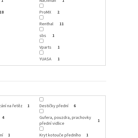
Nachman
1
1
ProMX
18
2
Renthal
11
sbs
1
Vparts
1
YUASA
1
zání na řetěz
Destičky přední
1
6
Gufera, pouzdra, prachovky
4
1
přední vidlice
ní
Kryt kotouče předního
1
1