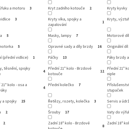
ýfuku a motoru
Kryt zadního kotouče
Kryty kyvky
3
2
vidlice
Kryty víka, spojky a
Kryty, výztuh
3
1
zapalování
ka
Masky, lampy
Motorové dí
5
7
motorka
Opravné sady a díly brzdy
Originální díl
5
16
í (přední vidlice)
Páčky
Páky brzdy a
1
13
y, těsnění, spojky
Přední 21" kolo - Brzdové
Přední 21" ko
4
12
u
kotouče
niple
 21" kolo - osa a
Přední kolečko
Příslušenství
7
4
váky
stupaček
y a spojky
Řetězy, rozety, kolečka
Servis a údr
25
3
a
Šrouby
Vaty do výfu
2
17
Zadní 18" kolo - Brzdové
Zadní 18" kol
2
8
kotouče