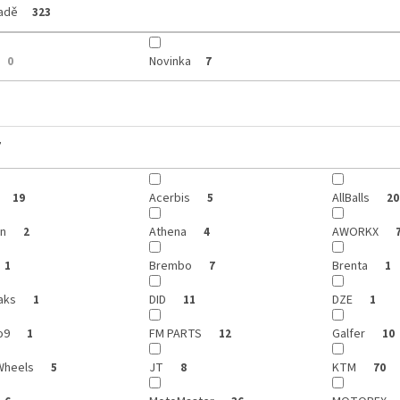
ladě
323
Novinka
0
7
y
Acerbis
AllBalls
19
5
20
on
Athena
AWORKX
2
4
Brembo
Brenta
1
7
1
aks
DID
DZE
1
11
1
o9
FM PARTS
Galfer
1
12
10
Wheels
JT
KTM
5
8
70