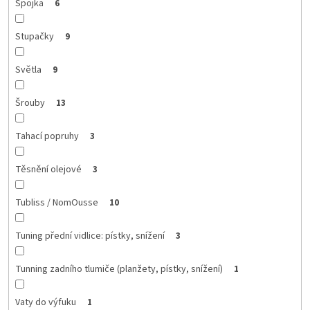
Spojka
6
Stupačky
9
Světla
9
Šrouby
13
Tahací popruhy
3
Těsnění olejové
3
Tubliss / NomOusse
10
Tuning přední vidlice: pístky, snížení
3
Tunning zadního tlumiče (planžety, pístky, snížení)
1
Vaty do výfuku
1