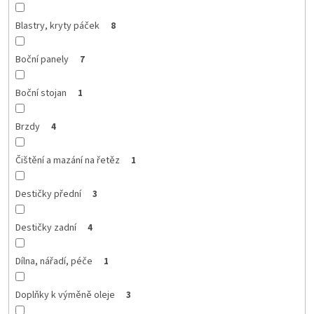
Blastry, kryty páček
8
Boční panely
7
Boční stojan
1
Brzdy
4
Čištění a mazání na řetěz
1
Destičky přední
3
Destičky zadní
4
Dílna, nářadí, péče
1
Doplňky k výměně oleje
3