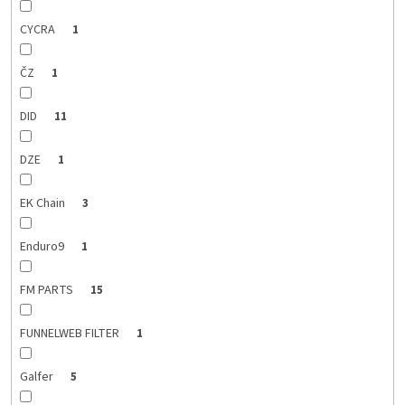
CYCRA
1
ČZ
1
DID
11
DZE
1
EK Chain
3
Enduro9
1
FM PARTS
15
FUNNELWEB FILTER
1
Galfer
5