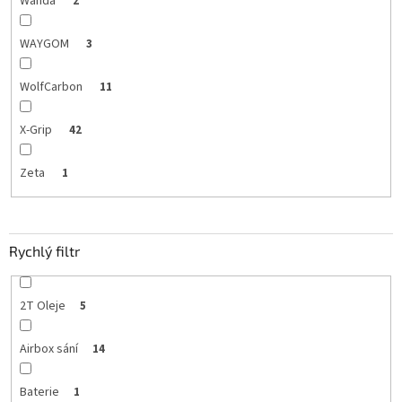
Wanda
2
WAYGOM
3
WolfCarbon
11
X-Grip
42
Zeta
1
Rychlý filtr
2T Oleje
5
Airbox sání
14
Baterie
1