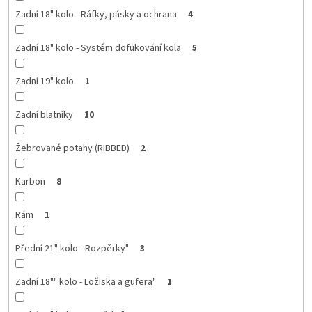
Zadní 18" kolo - Ráfky, pásky a ochrana
4
Zadní 18" kolo - Systém dofukování kola
5
Zadní 19" kolo
1
Zadní blatníky
10
Žebrované potahy (RIBBED)
2
Karbon
8
Rám
1
Přední 21" kolo - Rozpěrky"
3
Zadní 18"" kolo - Ložiska a gufera"
1