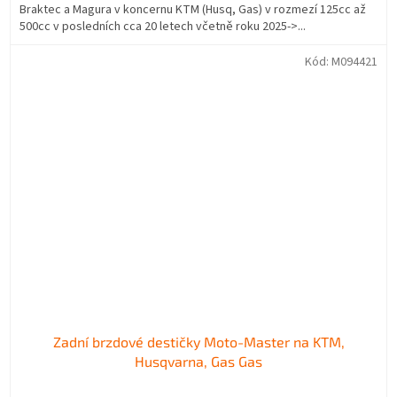
Braktec a Magura v koncernu KTM (Husq, Gas) v rozmezí 125cc až
500cc v posledních cca 20 letech včetně roku 2025->...
Kód:
M094421
Zadní brzdové destičky Moto-Master na KTM,
Husqvarna, Gas Gas