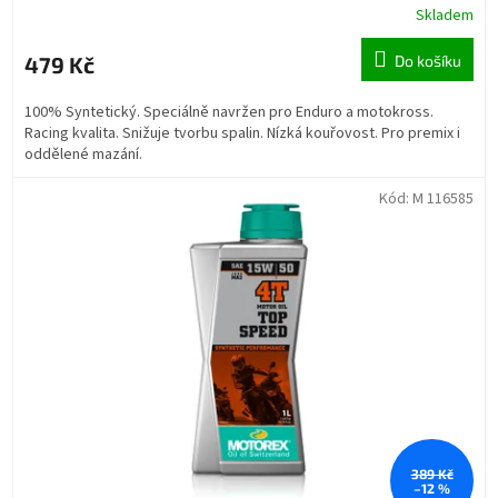
Skladem
479 Kč
Do košíku
100% Syntetický. Speciálně navržen pro Enduro a motokross.
Racing kvalita. Snižuje tvorbu spalin. Nízká kouřovost. Pro premix i
oddělené mazání.
Kód:
M 116585
389 Kč
–12 %