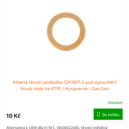
p
p
i
r
s
o
p
d
r
u
o
k
d
t
u
ů
k
t
ů
Athena těsnící podložka 12X18X1,5 pod vypouštěcí
šroub oleje na KTM / Husqvarna / Gas Gas
Skladem
10 Kč
Do košíku
Alternativa k OEM dílu KTM č. 58038022000, těsnící měděná