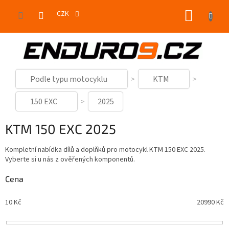
Přejít
NÁKUP
na
CZK
obsah
KOŠÍK
Podle typu motocyklu
KTM
150 EXC
2025
KTM 150 EXC 2025
Kompletní nabídka dílů a doplňků pro motocykl KTM 150 EXC 2025.
Vyberte si u nás z ověřených komponentů.
Cena
10
Kč
20990
Kč