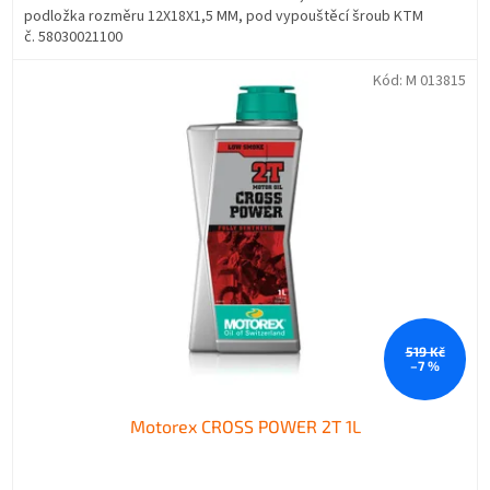
podložka rozměru 12X18X1,5 MM, pod vypouštěcí šroub KTM
č. 58030021100
Kód:
M 013815
519 Kč
–7 %
Motorex CROSS POWER 2T 1L