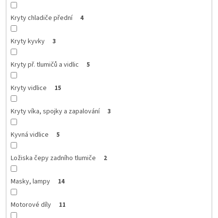
Kryty chladiče přední
4
Kryty kyvky
3
Kryty př. tlumičů a vidlic
5
Kryty vidlice
15
Kryty víka, spojky a zapalování
3
Kyvná vidlice
5
Ložiska čepy zadního tlumiče
2
Masky, lampy
14
Motorové díly
11