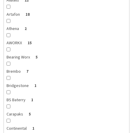
AllBalls
21
Artafon
18
Athena
2
AWORKX
15
Bearing Worx
5
Brembo
7
Bridgestone
1
BS Baterry
1
Carapaks
5
Continental
1