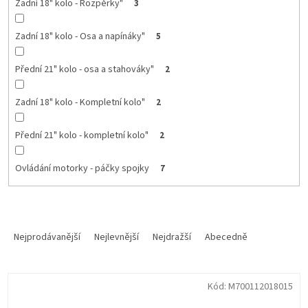
Zadní 18" kolo - Rozpěrky"
3
Zadní 18" kolo - Osa a napínáky"
5
Přední 21" kolo - osa a stahováky"
2
Zadní 18" kolo - Kompletní kolo"
2
Přední 21" kolo - kompletní kolo"
2
Ovládání motorky - páčky spojky
7
Ř
a
Nejprodávanější
Nejlevnější
Nejdražší
Abecedně
z
e
V
n
Kód:
M700112018015
ý
í