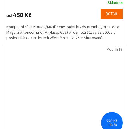
Skladem
450 Kč
DETAIL
od
Kompatibilní s ENDURO/MX třmeny zadní brzdy Brembo, Braktec a
Magura v koncernu KTM (Husq, Gas) v rozmezí 125cc až 500cc v
posledních cca 20 letech včetně roku 2025-> Sintrované...
Kód:
IB18
550 Kč
–14 %