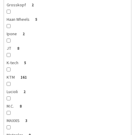
Grosskopf
2
Haan Wheels
5
Ipone
2
JT
8
K-tech
5
KTM
161
Lucioli
2
M.C.
8
MAXXIS
3