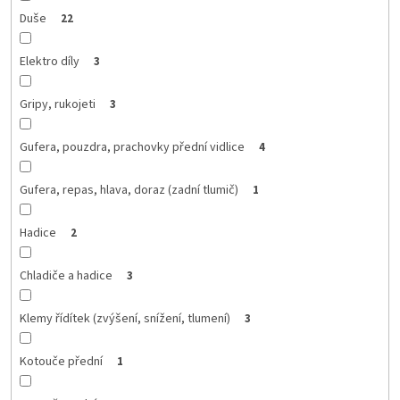
Duše
22
Elektro díly
3
Gripy, rukojeti
3
Gufera, pouzdra, prachovky přední vidlice
4
Gufera, repas, hlava, doraz (zadní tlumič)
1
Hadice
2
Chladiče a hadice
3
Klemy řídítek (zvýšení, snížení, tlumení)
3
Kotouče přední
1