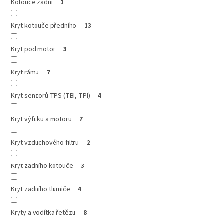
Kotouče zadní
1
Kryt kotouče předního
13
Kryt pod motor
3
Kryt rámu
7
Kryt senzorů TPS (TBI, TPI)
4
Kryt výfuku a motoru
7
Kryt vzduchového filtru
2
Kryt zadního kotouče
3
Kryt zadního tlumiče
4
Kryty a vodítka řetězu
8