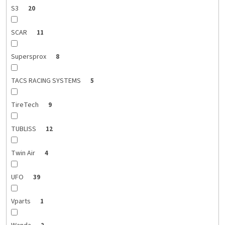
S3
20
SCAR
11
Supersprox
8
TACS RACING SYSTEMS
5
TireTech
9
TUBLISS
12
Twin Air
4
UFO
39
Vparts
1