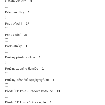
Ostatní elektro
3
Palivové filtry
5
Pneu přední
27
Pneu zadní
23
Podblatníky
1
Pružiny přední vidlice
2
Pružiny zadního tlumiče
2
Pružiny, těsnění, spojky výfuku
4
Přední 21" kolo - Brzdové kotouče
13
Přední 21" kolo - Dráty a niple
5