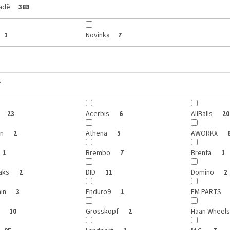
ladě
388
Novinka
1
7
y
Acerbis
AllBalls
23
6
20
on
Athena
AWORKX
2
5
Brembo
Brenta
1
7
1
aks
DID
Domino
2
11
2
ain
Enduro9
FM PARTS
3
1
r
Grosskopf
Haan Wheel
10
2