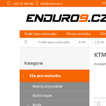
Přejít
PR
+420 731 443 044
info@enduro9.cz
na
obsah
Podle typu motocyklu
Vše pro motorku
Vše
Domů
Podle typu motocyklu
KTM
125 SX
P
KTM
o
Přeskočit
s
Kategorie
kategorie
Kompletn
t
r
a
Vše pro motorku
n
n
Blastry, kryty páček
í
Boční stojan
p
a
Brzdy