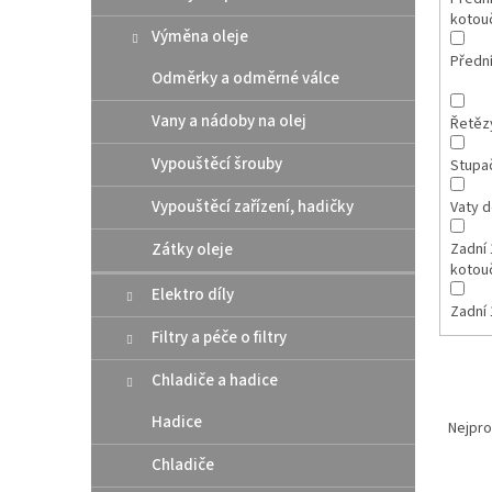
kotou
Výměna oleje
Předn
Odměrky a odměrné válce
Vany a nádoby na olej
Řetězy
Vypouštěcí šrouby
Stupa
Vypouštěcí zařízení, hadičky
Vaty d
Zátky oleje
Zadní 
kotou
Elektro díly
Zadní 
Filtry a péče o filtry
Chladiče a hadice
Ř
Hadice
a
Nejpro
z
Chladiče
e