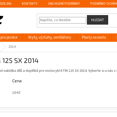
ODEJNA
KONTAKTY
OBCHODNÍ PODMÍNKY
PODMÍNKY OCHRA
HLEDAT
 pro jezdce
Kryty, výztuhy, ventilátory
Plasty na moto
2014
 125 SX 2014
í nabídka dílů a doplňků pro motocykl KTM 125 SX 2014. Vyberte si u nás
Cena
10
Kč