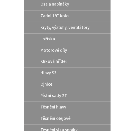
Osa a napínáky
roku 2
Zadní 19" kolo
Kryty, výztuhy, ventilátory
Ložiska
Motorové díly
Kliková hřídel
Hlavy S3
Origi
Ojnice
pod v
Pístní sady 2T
Husq
Těsnění hlavy
50,
Těsnění olejové
Origin
Těsnění víka spojky