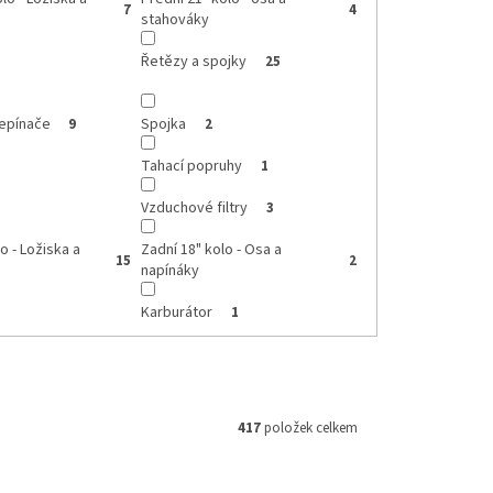
7
4
stahováky
Řetězy a spojky
25
řepínače
Spojka
9
2
Tahací popruhy
1
Vzduchové filtry
3
o - Ložiska a
Zadní 18" kolo - Osa a
15
2
napínáky
Karburátor
1
417
položek celkem