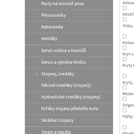
Airbox
Pasty na montáž pneu
Destič
Přezouvačky
Gripy,
Rabaconda
Ventilky
Kotou
Servis vidlice a tlumičů
Kryt v
Servis a výměna řetězu
Kryty 
Stojany, zvedáky
Kryty,
Pákové zvedáky (stojany)
Motor
Hydraulické zvedáky (stojany)
Originá
Držáky stojany předního kola
Páčky
Skládací stojany
Tmely a lepidla
Přední