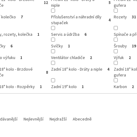
12
5
če
niple
gufera
í kolečko
Příslušenství a náhradní díly
Rozety
7
31
4
stupaček
, rozety, kolečka
Servis a údržba
Spínače a p
1
6
čky
Svíčky
Šrouby
6
1
19
o výfuku
Ventilátor chladiče
Výfuk
1
2
2
18" kolo - Brzdové
Zadní 18" kolo - Dráty a niple
Zadní 18" kol
4
8
če
gufera
18" kolo - Rozpěrky
Zadní 19" kolo
Karbon
1
1
2
dávanější
Nejlevnější
Nejdražší
Abecedně