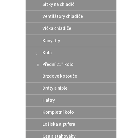
V
n
Síťky na chladič
ý
í
p
p
Ventilátory chladiče
i
r
s
Víčka chladiče
o
p
d
Kanystry
r
u
o
k
Kola
d
t
u
ů
Přední 21" kolo
Athen
k
pod 
t
Brzdové kotouče
/ Hu
ů
Dráty a niple
Haltry
10 
Kompletní kolo
Altern
těsní
Ložiska a gufera
rozmě
šroub
Osa a stahováky