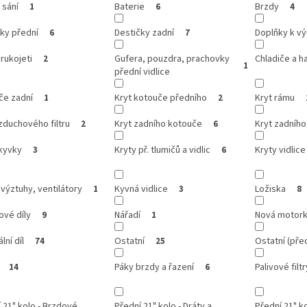
 sání
Baterie
Brzdy
1
6
4
ky přední
Destičky zadní
Doplňky k v
6
7
 rukojeti
Gufera, pouzdra, prachovky
Chladiče a h
2
1
přední vidlice
če zadní
Kryt kotouče předního
Kryt rámu
1
2
zduchového filtru
Kryt zadního kotouče
Kryt zadního
2
6
kyvky
Kryty př. tlumičů a vidlic
Kryty vidlice
3
6
 výztuhy, ventilátory
Kyvná vidlice
Ložiska
1
3
8
ové díly
Nářadí
Nová motor
9
1
lní díl
Ostatní
Ostatní (před
74
25
Páky brzdy a řazení
Palivové filtr
14
6
 21" kolo - Brzdové
Přední 21" kolo - Dráty a
Přední 21" ko