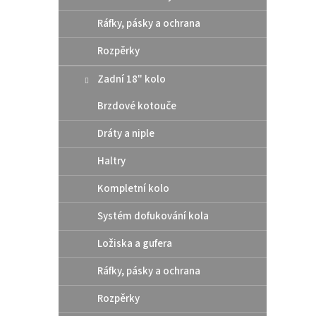
Ráfky, pásky a ochrana
Rozpěrky
Zadní 18" kolo
Brzdové kotouče
Dráty a niple
Haltry
Zadn
Mast
Kompletní kolo
Gas
Systém dofukování kola
Ložiska a gufera
4
od
Ráfky, pásky a ochrana
Kompa
brzdy
Rozpěrky
konce
až 500