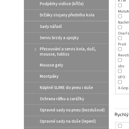
KTM
Podpěrky vidlice (kříže)
MotoM
Držáky stojany předního kola
Nach
Sady nářadí
Oxa F
Servis brzdy a spojky
ProX
Přezouvání a servis kola, duší,
mousse, tubliss
Revot
Mousse gely
sbs
Montpáky
UFO
Náplně SLIME do pneu i duše
X-Gri
Ochrana ráfku a zarážky
Opravné sady na pneu (bezdušové)
Rychlý 
Opravné sady na duše (lepení)