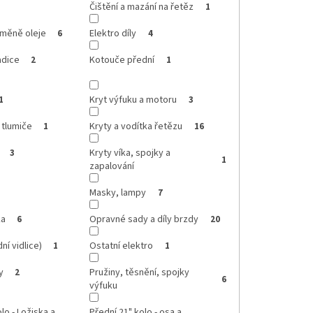
Čištění a mazání na řetěz
1
ýměně oleje
Elektro díly
6
4
adice
Kotouče přední
2
1
Kryt výfuku a motoru
1
3
 tlumiče
Kryty a vodítka řetězu
1
16
Kryty víka, spojky a
3
1
zapalování
Masky, lampy
7
ka
Opravné sady a díly brzdy
6
20
ní vidlice)
Ostatní elektro
1
1
y
Pružiny, těsnění, spojky
2
6
výfuku
lo - Ložiska a
Přední 21" kolo - osa a