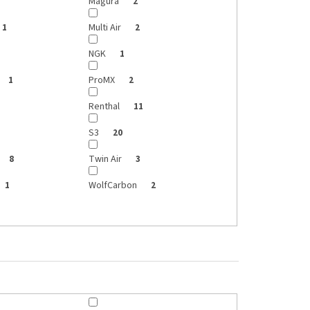
Magura
2
Multi Air
1
2
NGK
1
ProMX
1
2
Renthal
11
S3
20
Twin Air
8
3
WolfCarbon
1
2