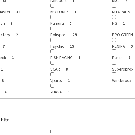
Landport
M.C.
85
1
7
aster
MOTOREX
MTX Parts
36
1
man
Namura
NG
3
1
1
actory
Polisport
PRO-GREEN
2
29
Psychic
REGINA
7
15
5
ech
RISK RACING
Rtech
1
1
7
SCAR
Supersprox
1
8
Vparts
Winderosa
3
1
p
YUASA
6
1
filtr