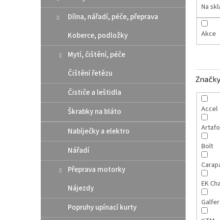
n
Na sk
e
Dílna, nářadí, péče, přeprava
l
Akce
Koberce, podložky
Mytí, čištění, péče
Čištění řetězu
Značk
Čističe a leštidla
Accel
Škrabky na bláto
Artaf
Nabíječky a elektro
Bolt
Nářadí
Carap
Přeprava motorky
EK Ch
Nájezdy
Galfe
Popruhy upínací kurty