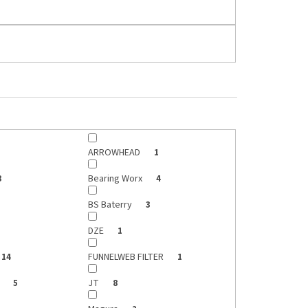
ARROWHEAD
1
Bearing Worx
8
4
BS Baterry
3
DZE
1
FUNNELWEB FILTER
14
1
s
JT
5
8