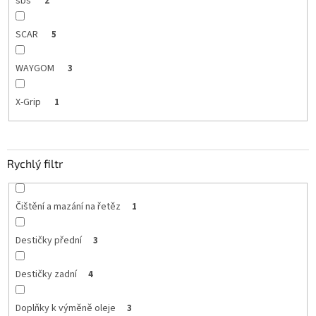
sbs
2
SCAR
5
WAYGOM
3
X-Grip
1
Rychlý filtr
Čištění a mazání na řetěz
1
Destičky přední
3
Destičky zadní
4
Doplňky k výměně oleje
3