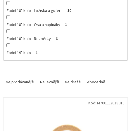
Zadní 18" kolo - Ložiska a gufera
10
Zadní 18" kolo - Osa a napínáky
1
Zadní 18" kolo - Rozpěrky
6
Zadní 19" kolo
1
Ř
a
Nejprodávanější
Nejlevnější
Nejdražší
Abecedně
z
e
V
n
Kód:
M700112018015
ý
í
p
p
i
r
s
o