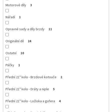
Motorové díly
3
Nářadí
1
Opravné sady a díly brzdy
11
Originální díl
24
Ostatní
10
Páčky
1
Přední 21" kolo - Brzdové kotouče
2
Přední 21" kolo - Dráty a niple
5
Přední 21" kolo - Ložiska a gufera
4