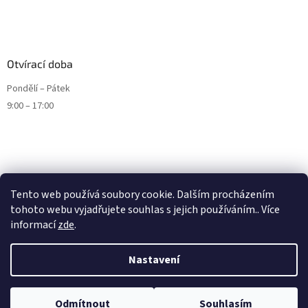
Otvírací doba
Pondělí – Pátek
9:00 – 17:00
Tento web používá soubory cookie. Dalším procházením
tohoto webu vyjadřujete souhlas s jejich používáním.. Více
informací
zde
.
Nastavení
Vytvořil Shoptet
Odmítnout
Souhlasím
Copyright 2026
ENDURO9.CZ
. Všechna práva vyhrazena.