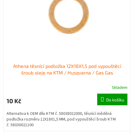
p
d
r
u
o
k
d
t
u
ů
k
t
ů
Athena těsnící podložka 12X18X1,5 pod vypouštěcí
šroub oleje na KTM / Husqvarna / Gas Gas
Skladem
10 Kč
Do košíku
Alternativa k OEM dílu KTM č. 58038022000, těsnící měděná
podložka rozměru 12X18X1,5 MM, pod vypouštěcí šroub KTM
č. 58030021100