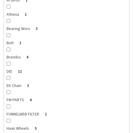
Artafon
1
Athena
1
Bearing Worx
3
Bolt
1
Brembo
4
DID
11
EK Chain
3
FM PARTS
4
FUNNELWEB FILTER
1
Haan Wheels
5