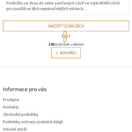
Podložka ze dvou do sebe zamčených částí ve stylu NORD LOCK
pro použití na těch nejnáročnějších místech....
NAČÍST 12 DALŠÍCH
S
1
13
t
O
r
148
položek celkem
v
á
l
NAHORU
n
á
k
d
o
v
Z
a
á
c
á
n
í
p
í
p
a
Informace pro vás
r
t
v
Prodejna
í
k
Kontakty
y
v
Obchodní podmínky
ý
Podmínky ochrany osobních údajů
p
Vrácení zboží
i