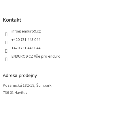
s
u
Kontakt
info
@
enduro9.cz
+420 731 443 044
+420 731 443 044
ENDURO9.CZ Vše pro enduro
Adresa prodejny
Požárnická 182/19, Šumbark
736 01 Havířov