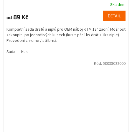
Skladem
89 Kč
DETAIL
od
Kompletní sada drátů a niplů pro OEM náboj KTM 18" zadní. Možnost
zakoupit i po jednotlivých kusech (kus = pár 1ks drát + 1ks niple)
Provedení chrome / stříbrná.
Sada
Kus
Kód:
58038022000