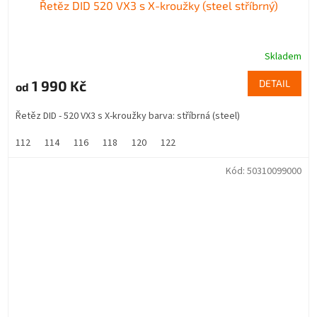
Řetěz DID 520 VX3 s X-kroužky (steel stříbrný)
Skladem
1 990 Kč
DETAIL
od
Řetěz DID - 520 VX3 s X-kroužky barva: stříbrná (steel)
112
114
116
118
120
122
Kód:
50310099000