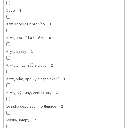
Duše
3
Kryt kotouče předního
1
Kryty a vodítka řetězu
6
Kryty kyvky
1
Kryty př. tlumičů a vidlic
2
Kryty víka, spojky a zapalování
1
Kryty, výztuhy, ventilátory
1
Ložiska čepy zadního tlumiče
2
Masky, lampy
7