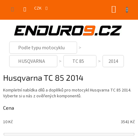
Přejít
NÁKUP
na
CZK
obsah
KOŠÍK
Podle typu motocyklu
HUSQVARNA
TC 85
2014
Husqvarna TC 85 2014
Kompletní nabídka dílů a doplňků pro motocykl Husqvarna TC 85 2014.
Vyberte si u nás z ověřených komponentů.
Cena
10
Kč
3541
Kč