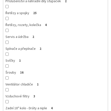
Příslušenství a náhradní díly stupaček
2
Řetězy a spojky
25
Řetězy, rozety, kolečka
4
Servis a údržba
2
Spínače a přepínače
2
Svíčky
1
Šrouby
16
Ventilátor chladiče
1
Vzduchové filtry
3
Zadní 18" kolo - Dráty a niple
4