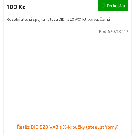
100 Kč
Do košíku
Rozebíratelná spojka řetězu DID - 520 VX3-FJ barva: černá
Kód:
520VX3-112
Řetěz DID 520 VX3 s X-kroužky (steel stříbrný)