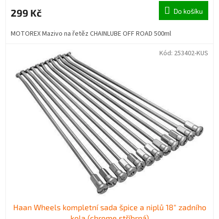
299 Kč
Do košíku
MOTOREX Mazivo na řetěz CHAINLUBE OFF ROAD 500ml
Kód:
253402-KUS
Haan Wheels kompletní sada špice a niplů 18" zadního
kola (chrome stříbrná)