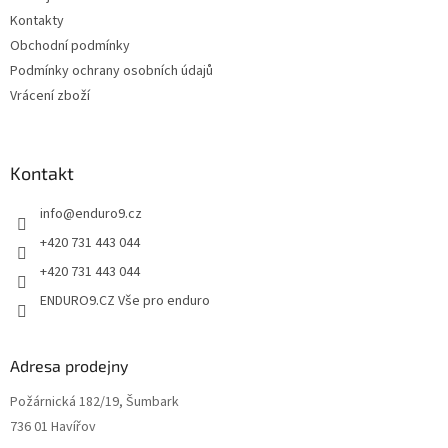
í
k
Kontakty
y
v
Obchodní podmínky
ý
Podmínky ochrany osobních údajů
p
Vrácení zboží
i
s
u
Kontakt
info
@
enduro9.cz
+420 731 443 044
+420 731 443 044
ENDURO9.CZ Vše pro enduro
Adresa prodejny
Požárnická 182/19, Šumbark
736 01 Havířov