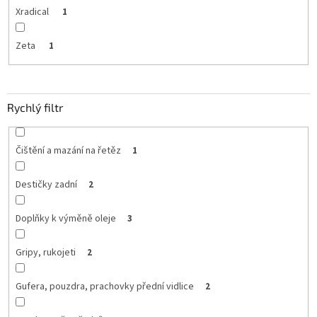
Xradical
1
Zeta
1
Rychlý filtr
Čištění a mazání na řetěz
1
Destičky zadní
2
Doplňky k výměně oleje
3
Gripy, rukojeti
2
Gufera, pouzdra, prachovky přední vidlice
2