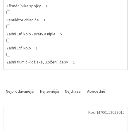
Těsnění víka spojky
1
Ventilátor chladiče
1
Zadní 18" kolo - Dráty a niple
5
Zadní 19" kolo
1
Zadní tlumič - ložiska, uložení, čepy
1
Ř
a
Nejprodávanější
Nejlevnější
Nejdražší
Abecedně
z
e
V
n
Kód:
M700112018015
ý
í
p
p
i
r