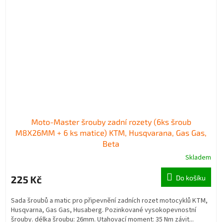
Moto-Master šrouby zadní rozety (6ks šroub
M8X26MM + 6 ks matice) KTM, Husqvarana, Gas Gas,
Beta
Skladem
225 Kč
Do košíku
Sada šroubů a matic pro připevnění zadních rozet motocyklů KTM,
Husqvarna, Gas Gas, Husaberg. Pozinkované vysokopevnostní
šrouby. délka šroubu: 26mm. Utahovací moment: 35 Nm závit...