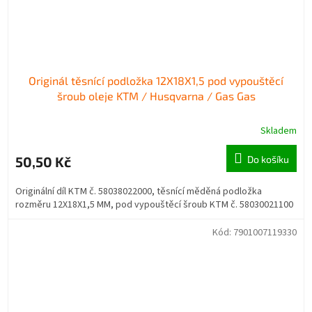
Originál těsnící podložka 12X18X1,5 pod vypouštěcí
šroub oleje KTM / Husqvarna / Gas Gas
Skladem
50,50 Kč
Do košíku
Originální díl KTM č. 58038022000, těsnící měděná podložka
rozměru 12X18X1,5 MM, pod vypouštěcí šroub KTM č. 58030021100
Kód:
7901007119330