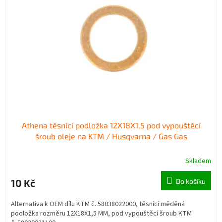
s
o
p
d
r
u
o
k
d
t
u
ů
k
t
ů
Athena těsnící podložka 12X18X1,5 pod vypouštěcí
šroub oleje na KTM / Husqvarna / Gas Gas
Skladem
10 Kč
Do košíku
Alternativa k OEM dílu KTM č. 58038022000, těsnící měděná
podložka rozměru 12X18X1,5 MM, pod vypouštěcí šroub KTM