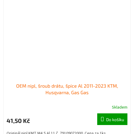
OEM nipl, šroub drátu, špice Al 2011-2023 KTM,
Husqvarna, Gas Gas
Skladem
41,50 Kč
Do košíku
Originál nipl KMT M4,5 Al 11 č. 79109072000. Cena za 1ks.