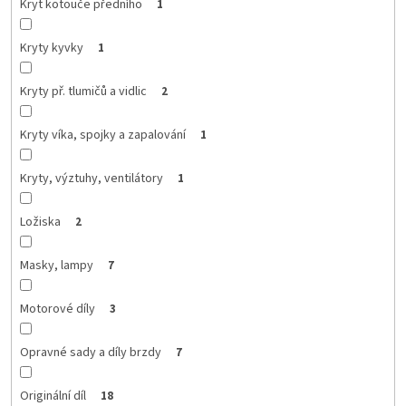
Kryt kotouče předního
1
Kryty kyvky
1
Kryty př. tlumičů a vidlic
2
Kryty víka, spojky a zapalování
1
Kryty, výztuhy, ventilátory
1
Ložiska
2
Masky, lampy
7
Motorové díly
3
Opravné sady a díly brzdy
7
Originální díl
18