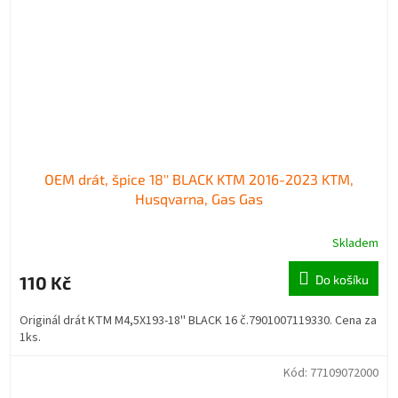
OEM drát, špice 18'' BLACK KTM 2016-2023 KTM,
Husqvarna, Gas Gas
Skladem
110 Kč
Do košíku
Originál drát KTM M4,5X193-18'' BLACK 16 č.7901007119330. Cena za
1ks.
Kód:
77109072000