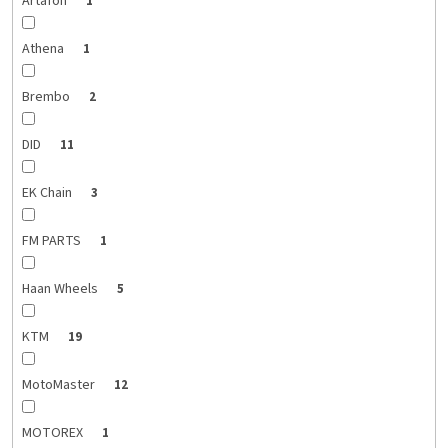
Artafon
1
Athena
1
Brembo
2
DID
11
EK Chain
3
FM PARTS
1
Haan Wheels
5
KTM
19
MotoMaster
12
MOTOREX
1