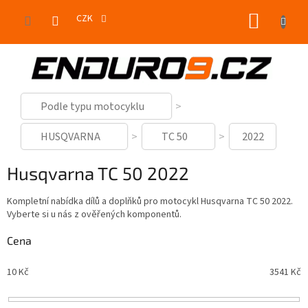
Přejít
NÁKUP
na
CZK
obsah
KOŠÍK
Podle typu motocyklu
HUSQVARNA
TC 50
2022
Husqvarna TC 50 2022
Kompletní nabídka dílů a doplňků pro motocykl Husqvarna TC 50 2022.
Vyberte si u nás z ověřených komponentů.
Cena
10
Kč
3541
Kč