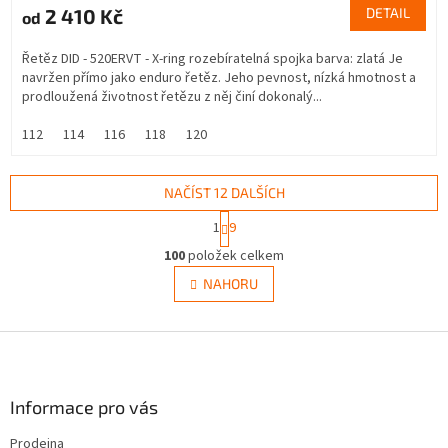
2 410 Kč
DETAIL
od
Řetěz DID - 520ERVT - X-ring rozebíratelná spojka barva: zlatá Je
navržen přímo jako enduro řetěz. Jeho pevnost, nízká hmotnost a
prodloužená životnost řetězu z něj činí dokonalý...
112
114
116
118
120
NAČÍST 12 DALŠÍCH
S
1
9
t
O
r
100
položek celkem
v
á
l
NAHORU
n
á
k
d
o
v
Z
a
á
c
á
n
í
p
í
p
a
Informace pro vás
r
t
v
Prodejna