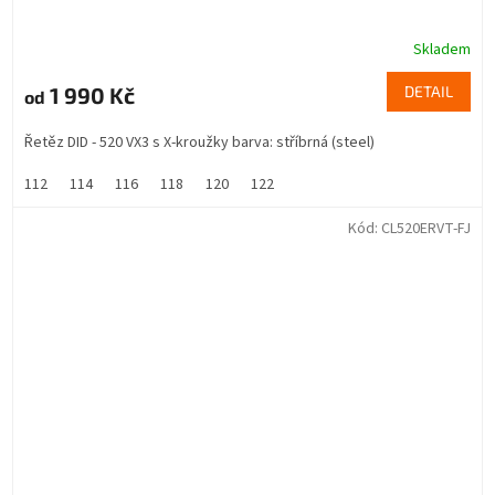
Skladem
1 990 Kč
DETAIL
od
Řetěz DID - 520 VX3 s X-kroužky barva: stříbrná (steel)
112
114
116
118
120
122
Kód:
CL520ERVT-FJ