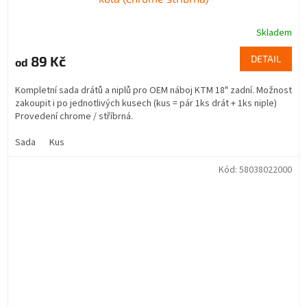
Skladem
89 Kč
DETAIL
od
Kompletní sada drátů a niplů pro OEM náboj KTM 18" zadní. Možnost
zakoupit i po jednotlivých kusech (kus = pár 1ks drát + 1ks niple)
Provedení chrome / stříbrná.
Sada
Kus
Kód:
58038022000