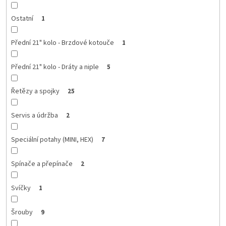
Ostatní
1
Přední 21" kolo - Brzdové kotouče
1
Přední 21" kolo - Dráty a niple
5
Řetězy a spojky
25
Servis a údržba
2
Speciální potahy (MINI, HEX)
7
Spínače a přepínače
2
Svíčky
1
Šrouby
9