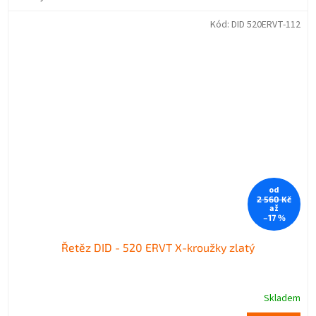
Kód:
DID 520ERVT-112
od
2 560 Kč
až
–17 %
Řetěz DID - 520 ERVT X-kroužky zlatý
Skladem