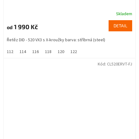
Skladem
1 990 Kč
DETAIL
od
Řetěz DID - 520 VX3 s X-kroužky barva: stříbrná (steel)
112
114
116
118
120
122
Kód:
CL520ERVT-FJ