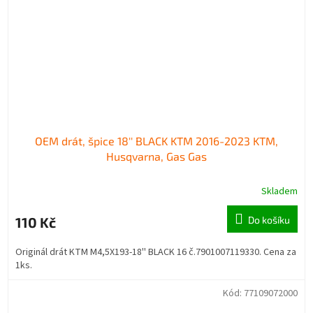
OEM drát, špice 18'' BLACK KTM 2016-2023 KTM,
Husqvarna, Gas Gas
Skladem
110 Kč
Do košíku
Originál drát KTM M4,5X193-18'' BLACK 16 č.7901007119330. Cena za
1ks.
Kód:
77109072000