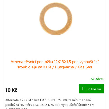
s
o
p
d
r
u
o
k
d
t
u
ů
k
t
ů
Athena těsnící podložka 12X18X1,5 pod vypouštěcí
šroub oleje na KTM / Husqvarna / Gas Gas
Skladem
10 Kč
Do košíku
Alternativa k OEM dílu KTM č. 58038022000, těsnící měděná
podložka rozměru 12X18X1,5 MM, pod vypouštěcí šroub KTM