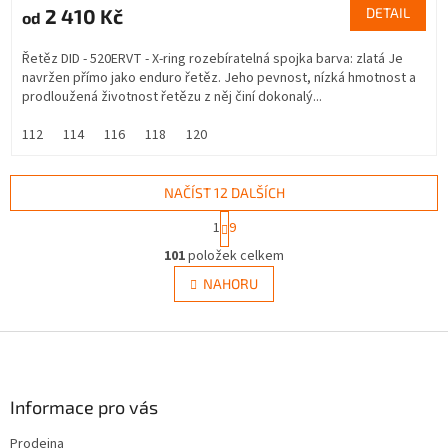
2 410 Kč
DETAIL
od
Řetěz DID - 520ERVT - X-ring rozebíratelná spojka barva: zlatá Je
navržen přímo jako enduro řetěz. Jeho pevnost, nízká hmotnost a
prodloužená životnost řetězu z něj činí dokonalý...
112
114
116
118
120
NAČÍST 12 DALŠÍCH
S
1
9
t
O
r
101
položek celkem
v
á
l
NAHORU
n
á
k
d
o
v
Z
a
á
c
á
n
í
p
í
p
a
Informace pro vás
r
t
v
Prodejna