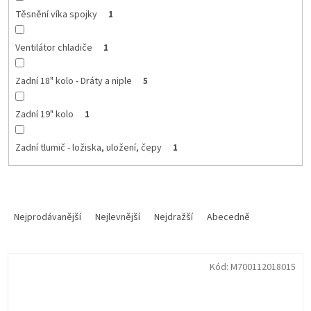
Těsnění víka spojky
1
Ventilátor chladiče
1
Zadní 18" kolo - Dráty a niple
5
Zadní 19" kolo
1
Zadní tlumič - ložiska, uložení, čepy
1
Ř
a
Nejprodávanější
Nejlevnější
Nejdražší
Abecedně
z
e
V
n
Kód:
M700112018015
ý
í
p
p
i
r