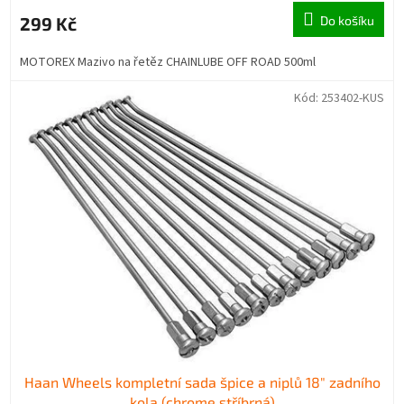
299 Kč
Do košíku
MOTOREX Mazivo na řetěz CHAINLUBE OFF ROAD 500ml
Kód:
253402-KUS
Haan Wheels kompletní sada špice a niplů 18" zadního
kola (chrome stříbrná)