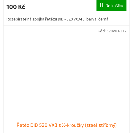
100 Kč
Do košíku
Rozebíratelná spojka řetězu DID - 520 VX3-FJ barva: černá
Kód:
520VX3-112
Řetěz DID 520 VX3 s X-kroužky (steel stříbrný)