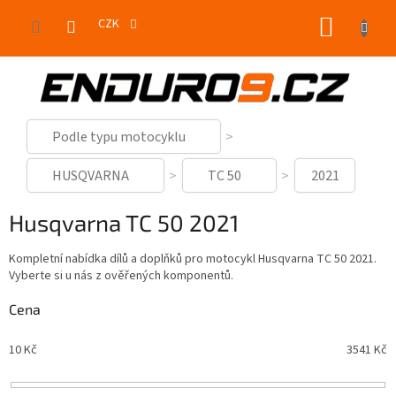
Přejít
NÁKUP
na
CZK
obsah
KOŠÍK
Podle typu motocyklu
HUSQVARNA
TC 50
2021
Husqvarna TC 50 2021
Kompletní nabídka dílů a doplňků pro motocykl Husqvarna TC 50 2021.
Vyberte si u nás z ověřených komponentů.
Cena
10
Kč
3541
Kč