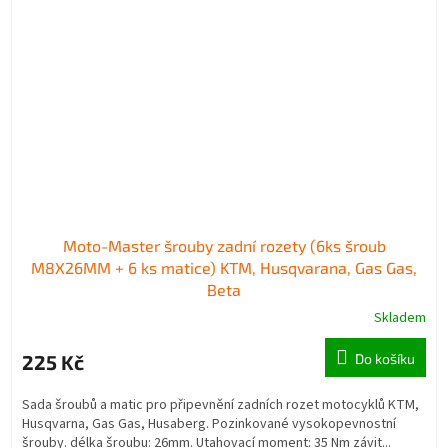
Moto-Master šrouby zadní rozety (6ks šroub
M8X26MM + 6 ks matice) KTM, Husqvarana, Gas Gas,
Beta
Skladem
225 Kč
Do košíku
Sada šroubů a matic pro připevnění zadních rozet motocyklů KTM,
Husqvarna, Gas Gas, Husaberg. Pozinkované vysokopevnostní
šrouby. délka šroubu: 26mm. Utahovací moment: 35 Nm závit...