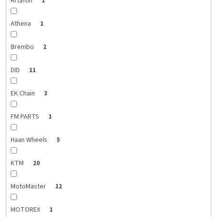
Artafon
1
Athena
1
Brembo
2
DID
11
EK Chain
3
FM PARTS
1
Haan Wheels
5
KTM
20
MotoMaster
12
MOTOREX
1