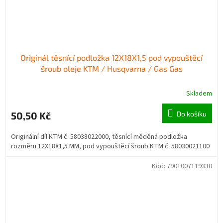
Originál těsnící podložka 12X18X1,5 pod vypouštěcí
šroub oleje KTM / Husqvarna / Gas Gas
Skladem
50,50 Kč
Do košíku
Originální díl KTM č. 58038022000, těsnící měděná podložka
rozměru 12X18X1,5 MM, pod vypouštěcí šroub KTM č. 58030021100
Kód:
7901007119330