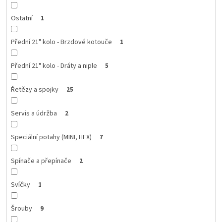
Ostatní
1
Přední 21" kolo - Brzdové kotouče
1
Přední 21" kolo - Dráty a niple
5
Řetězy a spojky
25
Servis a údržba
2
Speciální potahy (MINI, HEX)
7
Spínače a přepínače
2
Svíčky
1
Šrouby
9