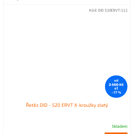
Kód:
DID 520ERVT-112
od
2 560 Kč
až
–17 %
Řetěz DID - 520 ERVT X-kroužky zlatý
Skladem