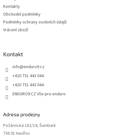
í
k
Kontakty
y
v
Obchodní podmínky
ý
Podmínky ochrany osobních údajů
p
Vrácení zboží
i
s
u
Kontakt
info
@
enduro9.cz
+420 731 443 044
+420 731 443 044
ENDURO9.CZ Vše pro enduro
Adresa prodejny
Požárnická 182/19, Šumbark
736 01 Havířov