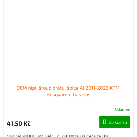
OEM nipl, šroub drátu, špice Al 2011-2023 KTM,
Husqvarna, Gas Gas
Skladem
41,50 Kč
Do košíku
Originál nipl KMT M4,5 Al 11 č. 79109072000. Cena za 1ks.