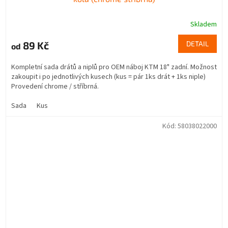
Skladem
89 Kč
DETAIL
od
Kompletní sada drátů a niplů pro OEM náboj KTM 18" zadní. Možnost
zakoupit i po jednotlivých kusech (kus = pár 1ks drát + 1ks niple)
Provedení chrome / stříbrná.
Sada
Kus
Kód:
58038022000