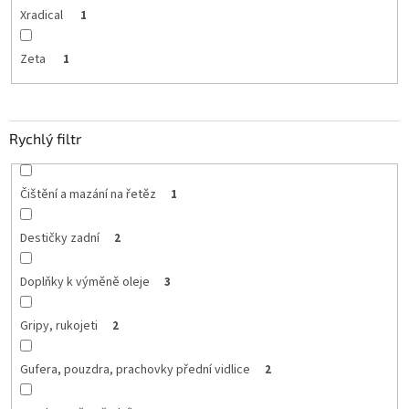
Xradical
1
Zeta
1
Rychlý filtr
Čištění a mazání na řetěz
1
Destičky zadní
2
Doplňky k výměně oleje
3
Gripy, rukojeti
2
Gufera, pouzdra, prachovky přední vidlice
2