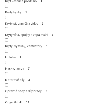
Kryt kotouče předního
1
Kryty kyvky
1
Kryty př. tlumičů a vidlic
2
Kryty víka, spojky a zapalování
1
Kryty, výztuhy, ventilátory
1
Ložiska
2
Masky, lampy
7
Motorové díly
3
Opravné sady a díly brzdy
8
Originální díl
19