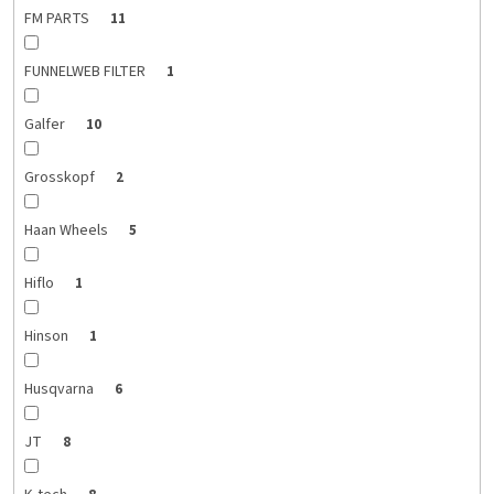
FM PARTS
11
FUNNELWEB FILTER
1
Galfer
10
Grosskopf
2
Haan Wheels
5
Hiflo
1
Hinson
1
Husqvarna
6
JT
8