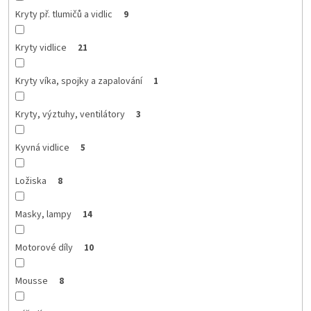
Kryty př. tlumičů a vidlic
9
Kryty vidlice
21
Kryty víka, spojky a zapalování
1
Kryty, výztuhy, ventilátory
3
Kyvná vidlice
5
Ložiska
8
Masky, lampy
14
Motorové díly
10
Mousse
8