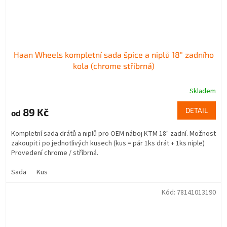
Haan Wheels kompletní sada špice a niplů 18" zadního
kola (chrome stříbrná)
Skladem
89 Kč
DETAIL
od
Kompletní sada drátů a niplů pro OEM náboj KTM 18" zadní. Možnost
zakoupit i po jednotlivých kusech (kus = pár 1ks drát + 1ks niple)
Provedení chrome / stříbrná.
Sada
Kus
Kód:
78141013190