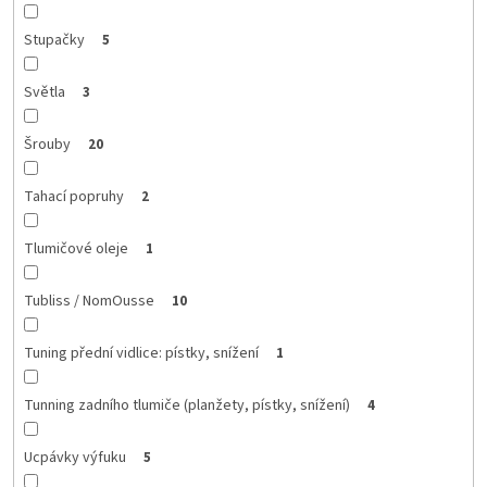
Stupačky
5
Světla
3
Šrouby
20
Tahací popruhy
2
Tlumičové oleje
1
Tubliss / NomOusse
10
Tuning přední vidlice: pístky, snížení
1
Tunning zadního tlumiče (planžety, pístky, snížení)
4
Ucpávky výfuku
5