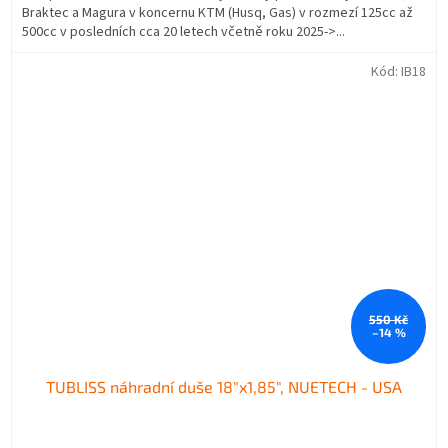
Braktec a Magura v koncernu KTM (Husq, Gas) v rozmezí 125cc až
500cc v posledních cca 20 letech včetně roku 2025->...
Kód:
IB18
550 Kč
–14 %
TUBLISS náhradní duše 18"x1,85", NUETECH - USA