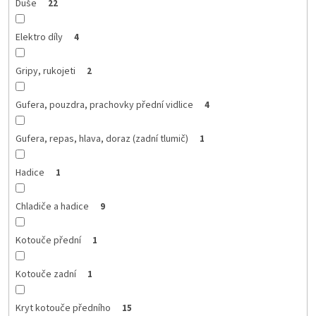
Duše
22
Elektro díly
4
Gripy, rukojeti
2
Gufera, pouzdra, prachovky přední vidlice
4
Gufera, repas, hlava, doraz (zadní tlumič)
1
Hadice
1
Chladiče a hadice
9
Kotouče přední
1
Kotouče zadní
1
Kryt kotouče předního
15