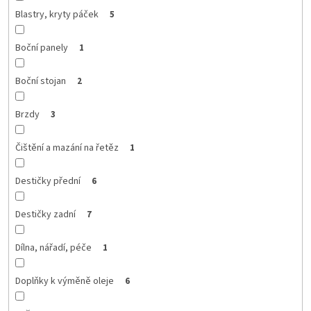
Blastry, kryty páček
5
Boční panely
1
Boční stojan
2
Brzdy
3
Čištění a mazání na řetěz
1
Destičky přední
6
Destičky zadní
7
Dílna, nářadí, péče
1
Doplňky k výměně oleje
6