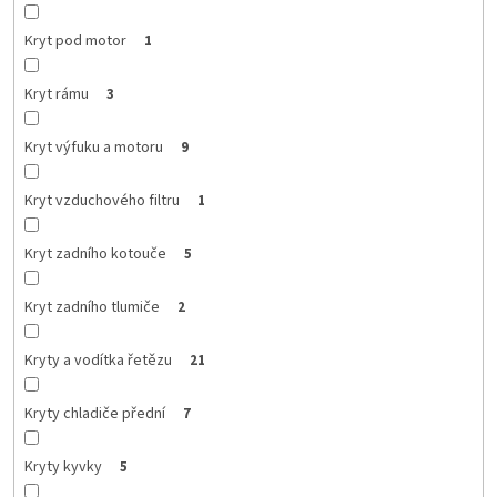
Kryt pod motor
1
Kryt rámu
3
Kryt výfuku a motoru
9
Kryt vzduchového filtru
1
Kryt zadního kotouče
5
Kryt zadního tlumiče
2
Kryty a vodítka řetězu
21
Kryty chladiče přední
7
Kryty kyvky
5