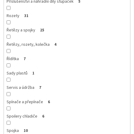
Příslušenství a náhradní díly stupaček
5
Rozety
31
Řetězy a spojky
25
Řetězy, rozety, kolečka
4
Řídítka
7
Sady plastů
1
Servis a údržba
7
Spínače a přepínače
6
Spoilery chladiče
6
Spojka
10