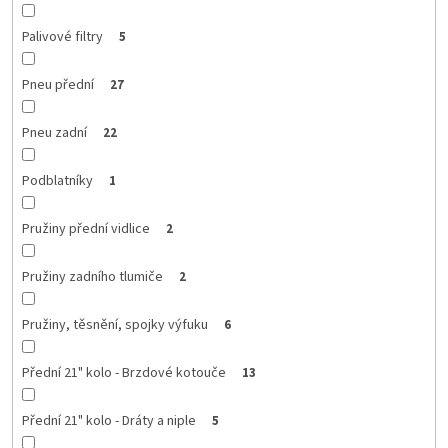
Palivové filtry
5
Pneu přední
27
Pneu zadní
22
Podblatníky
1
Pružiny přední vidlice
2
Pružiny zadního tlumiče
2
Pružiny, těsnění, spojky výfuku
6
Přední 21" kolo - Brzdové kotouče
13
Přední 21" kolo - Dráty a niple
5