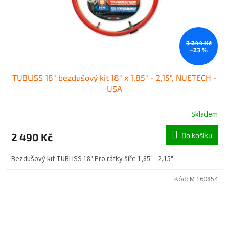
3 244 Kč
–23 %
TUBLISS 18" bezdušový kit 18" x 1,85" - 2,15", NUETECH -
USA
Skladem
2 490 Kč
Do košíku
Bezdušový kit TUBLISS 18" Pro ráfky šíře 1,85" - 2,15"
Kód:
M 160854