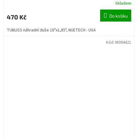
Skladem
470 Kč
Do košíku
TUBLISS náhradní duše 18"x1,85", NUETECH - USA
Kód:
M094421