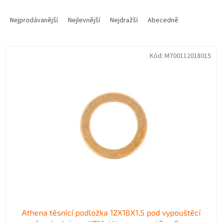
Ř
a
Nejprodávanější
Nejlevnější
Nejdražší
Abecedně
z
e
V
n
Kód:
M700112018015
ý
í
p
p
i
r
s
o
p
d
r
u
o
k
d
t
u
ů
k
t
ů
Athena těsnící podložka 12X18X1,5 pod vypouštěcí