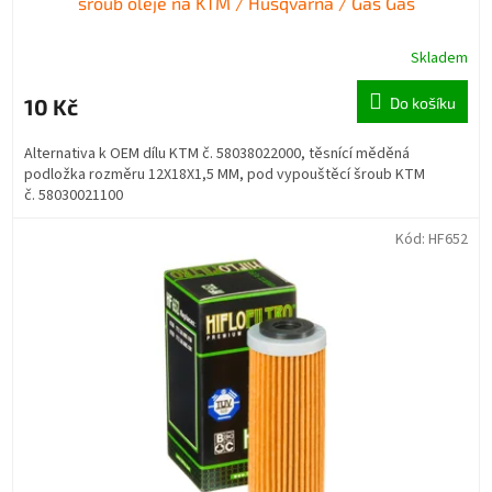
šroub oleje na KTM / Husqvarna / Gas Gas
Skladem
10 Kč
Do košíku
Alternativa k OEM dílu KTM č. 58038022000, těsnící měděná
podložka rozměru 12X18X1,5 MM, pod vypouštěcí šroub KTM
č. 58030021100
Kód:
HF652