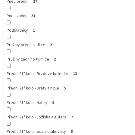
Pneu přední
27
Pneu zadní
23
Podblatníky
1
Pružiny přední vidlice
2
Pružiny zadního tlumiče
2
Přední 21" kolo - Brzdové kotouče
13
Přední 21" kolo - Dráty a niple
5
Přední 21" kolo - Haltry
9
Přední 21" kolo - Ložiska a gufera
7
Přední 21" kolo - osa a stahováky
5