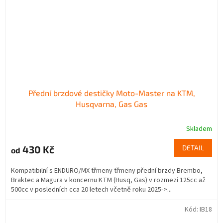
Přední brzdové destičky Moto-Master na KTM,
Husqvarna, Gas Gas
Skladem
430 Kč
DETAIL
od
Kompatibilní s ENDURO/MX třmeny třmeny přední brzdy Brembo,
Braktec a Magura v koncernu KTM (Husq, Gas) v rozmezí 125cc až
500cc v posledních cca 20 letech včetně roku 2025->...
Kód:
IB18