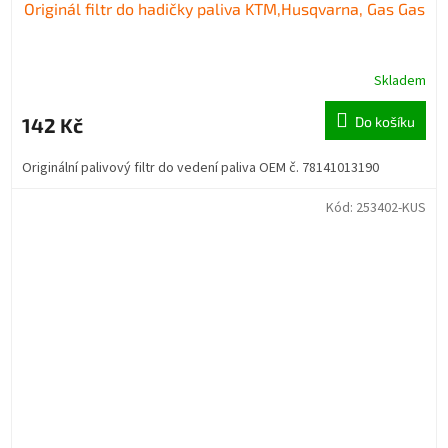
Originál filtr do hadičky paliva KTM,Husqvarna, Gas Gas
Skladem
142 Kč
Do košíku
Originální palivový filtr do vedení paliva OEM č. 78141013190
Kód:
253402-KUS