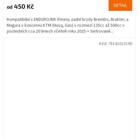
450 Kč
DETAIL
od
Kompatibilní s ENDURO/MX třmeny zadní brzdy Brembo, Braktec a
Magura v koncernu KTM (Husq, Gas) v rozmezí 125cc až 500cc v
posledních cca 20 letech včetně roku 2025-> Sintrované...
Kód:
78141013190