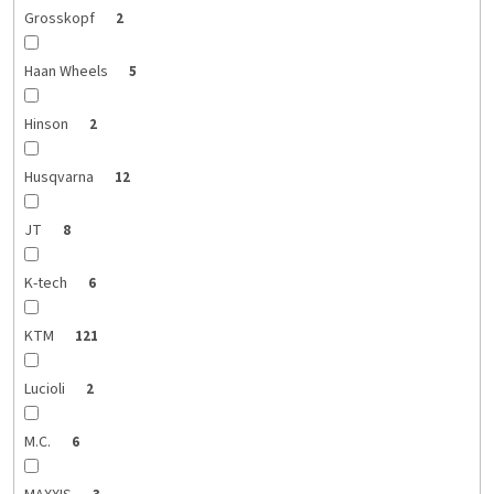
Grosskopf
2
Haan Wheels
5
Hinson
2
Husqvarna
12
JT
8
K-tech
6
KTM
121
Lucioli
2
M.C.
6