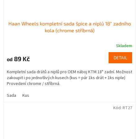
Haan Wheels kompletní sada špice a niplů 18" zadního
kola (chrome stříbrná)
Skladem
89 Kč
DETAIL
od
Kompletní sada drátů a niplů pro OEM náboj KTM 18" zadní. Možnost
zakoupit i po jednotlivých kusech (kus = pár 1ks drát + 1ks niple)
Provedení chrome / stříbrná.
Sada
Kus
Kód:
RT27