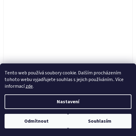
Tento web používá soubory cookie. Dalším procházením
tohoto webu vyjadřujete souhlas s jejich používáním.. Více
Twin Air vzduchový filtr KTM EXC/-F 2024-2027->,
informací
zde
.
Husqvarna TE/FE, Gas Gas EC/F
Nastavení
Skladem
419 Kč
DETAIL
od
Odmítnout
Souhlasím
Vzduchový filtr Twin Air (154118) Alternativa ke KTM OEM