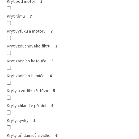
Kryt pod motor
5
Kryt rámu
7
Kryt výfuku a motoru
7
Kryt vzduchového filtru
2
Kryt zadního kotouče
3
Kryt zadního tlumiče
4
Kryty a vodítka řetězu
5
Kryty chladiče přední
4
Kryty kyvky
5
Kryty př. tlumičů a vidlic
6