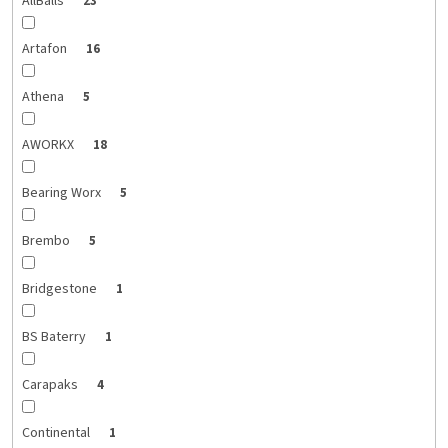
AllBalls
23
Artafon
16
Athena
5
AWORKX
18
Bearing Worx
5
Brembo
5
Bridgestone
1
BS Baterry
1
Carapaks
4
Continental
1