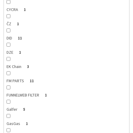
CYCRA
1
ČZ
1
DID
11
DZE
1
EK Chain
3
FM PARTS
11
FUNNELWEB FILTER
1
Galfer
5
GasGas
1