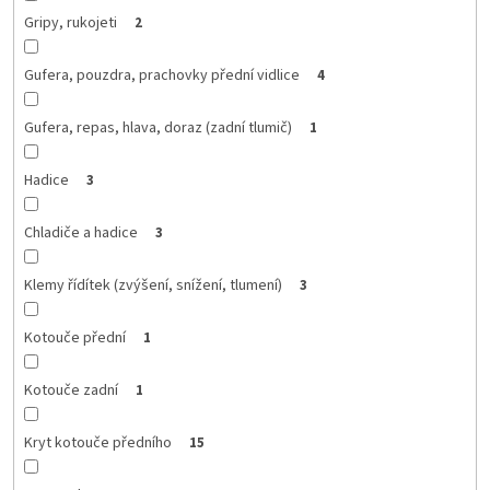
Gripy, rukojeti
2
Gufera, pouzdra, prachovky přední vidlice
4
Gufera, repas, hlava, doraz (zadní tlumič)
1
Hadice
3
Chladiče a hadice
3
Klemy řídítek (zvýšení, snížení, tlumení)
3
Kotouče přední
1
Kotouče zadní
1
Kryt kotouče předního
15