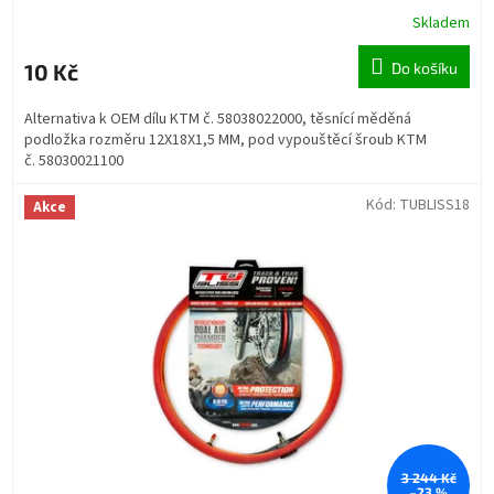
Skladem
10 Kč
Do košíku
Alternativa k OEM dílu KTM č. 58038022000, těsnící měděná
podložka rozměru 12X18X1,5 MM, pod vypouštěcí šroub KTM
č. 58030021100
Kód:
TUBLISS18
Akce
3 244 Kč
–23 %