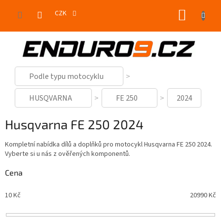
Přejít
NÁKUP
na
CZK
obsah
KOŠÍK
Podle typu motocyklu
HUSQVARNA
FE 250
2024
Husqvarna FE 250 2024
Kompletní nabídka dílů a doplňků pro motocykl Husqvarna FE 250 2024.
Vyberte si u nás z ověřených komponentů.
Cena
10
Kč
20990
Kč