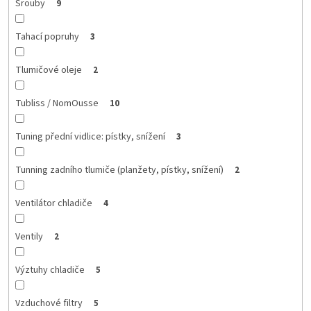
Šrouby
9
Tahací popruhy
3
Tlumičové oleje
2
Tubliss / NomOusse
10
Tuning přední vidlice: pístky, snížení
3
Tunning zadního tlumiče (planžety, pístky, snížení)
2
Ventilátor chladiče
4
Ventily
2
Výztuhy chladiče
5
Vzduchové filtry
5