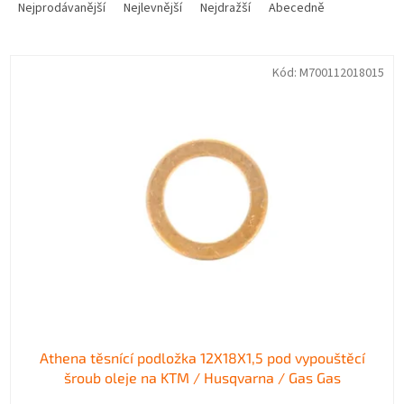
a
Nejprodávanější
Nejlevnější
Nejdražší
Abecedně
z
e
V
n
Kód:
M700112018015
ý
í
p
p
i
r
s
o
p
d
r
u
o
k
d
t
u
ů
k
t
ů
Athena těsnící podložka 12X18X1,5 pod vypouštěcí
šroub oleje na KTM / Husqvarna / Gas Gas