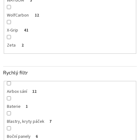
WAYGOM
3
WolfCarbon
12
X-Grip
41
Zeta
2
Rychlý filtr
Airbox sání
12
Baterie
1
Blastry, kryty páček
7
Boční panely
6