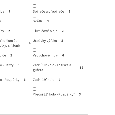
žba
Spínače a přepínače
7
6
Světla
5
3
uhy
Tlumičové oleje
2
2
ího tlumiče
Ucpávky výfuku
5
4
stky, snížení)
diče
Vzduchové filtry
2
6
o - Haltry
Zadní 18" kolo - Ložiska a
5
18
gufera
lo - Rozpěrky
Zadní 19" kolo
8
1
Přední 21" kolo - Rozpěrky"
3