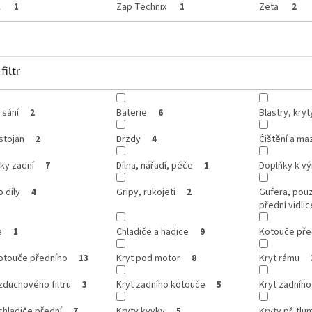
A
Zap Technix
Zeta
1
1
2
filtr
 sání
Baterie
Blastry, kry
2
6
stojan
Brzdy
Čištění a ma
2
4
ky zadní
Dílna, nářadí, péče
Doplňky k v
7
1
o díly
Gripy, rukojeti
Gufera, pou
4
2
přední vidlic
e
Chladiče a hadice
Kotouče pře
1
9
kotouče předního
Kryt pod motor
Kryt rámu
13
8
zduchového filtru
Kryt zadního kotouče
Kryt zadního
3
5
chladiče přední
Kryty kyvky
Kryty př. tlum
7
5