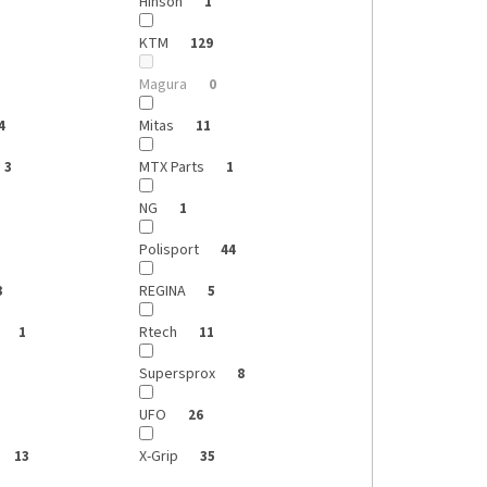
Hinson
1
KTM
129
Magura
0
Mitas
4
11
MTX Parts
3
1
NG
1
Polisport
44
REGINA
3
5
G
Rtech
1
11
Supersprox
8
UFO
26
X-Grip
13
35