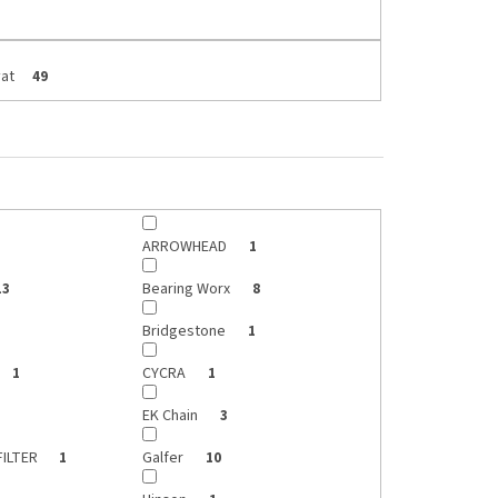
at
49
ARROWHEAD
1
Bearing Worx
13
8
Bridgestone
1
CYCRA
1
1
EK Chain
3
FILTER
Galfer
1
10