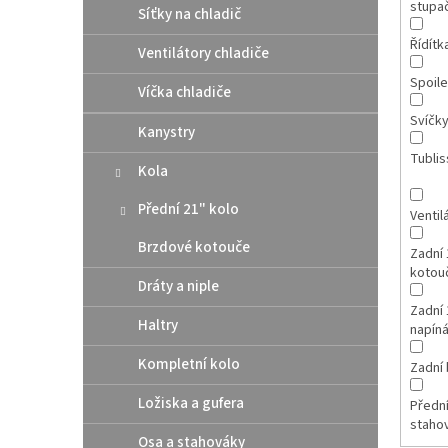
stupa
Síťky na chladič
Řídítk
Ventilátory chladiče
Spoile
Víčka chladiče
Svíčk
Kanystry
Tubli
Kola
Přední 21" kolo
Ventil
Brzdové kotouče
Zadní 
kotou
Dráty a niple
Zadní 
Haltry
napín
Kompletní kolo
Zadní 
Ložiska a gufera
Přední
staho
Osa a stahováky