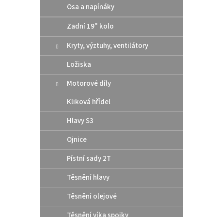
Osa a napínáky
10 
Zadní 19" kolo
Altern
těsní
Kryty, výztuhy, ventilátory
rozmě
šroub
Ložiska
Motorové díly
Kliková hřídel
Hlavy S3
Ojnice
Pístní sady 2T
Těsnění hlavy
Moto
CHAI
Těsnění olejové
Těsnění víka spojky