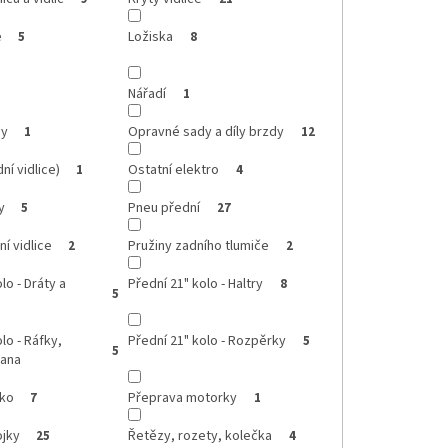
e
Ložiska
5
8
Nářadí
1
dy
Opravné sady a díly brzdy
1
12
ní vidlice)
Ostatní elektro
1
4
y
Pneu přední
5
27
í vidlice
Pružiny zadního tlumiče
2
2
lo - Dráty a
Přední 21" kolo - Haltry
8
5
lo - Ráfky,
Přední 21" kolo - Rozpěrky
5
5
rana
čko
Přeprava motorky
7
1
ojky
Řetězy, rozety, kolečka
25
4