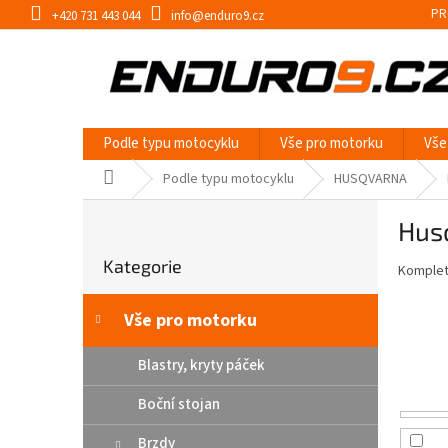
Přejít
PR
+420 731 443 044
info@enduro9.cz
na
obsah
Podle typu motocyklu
Vše pro motorku
Vše
Domů
Podle typu motocyklu
HUSQVARNA
P
Hus
o
Přeskočit
s
Kategorie
kategorie
Kompletn
t
r
a
Vše pro motorku
n
n
Blastry, kryty páček
í
Boční stojan
p
a
Brzdy