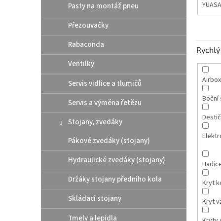
YUAS
Pasty na montáž pneu
Přezouvačky
Rabaconda
Rychlý 
Ventilky
Airbox
Servis vidlice a tlumičů
Boční 
Servis a výměna řetězu
Destič
Stojany, zvedáky
Elektr
Pákové zvedáky (stojany)
Hydraulické zvedáky (stojany)
Hadic
Držáky stojany předního kola
Kryt 
Skládací stojany
Kryt v
Tmely a lepidla
Kryty 