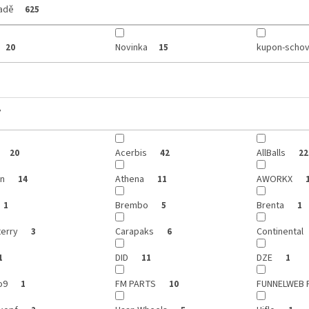
ladě
625
Novinka
kupon-schov
20
15
y
Acerbis
AllBalls
20
42
22
on
Athena
AWORKX
14
11
Brembo
Brenta
1
5
1
terry
Carapaks
Continental
3
6
DID
DZE
1
11
1
o9
FM PARTS
FUNNELWEB 
1
10