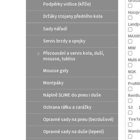
Gross
Podpěrky vidlice (kříže)
Husqv
Držáky stojany předního kola
Landp
Sady nářadí
MAXX
Servis brzdy a spojky
MIW
Přezouvání a servis kola, duší,
mousse, tubliss
Multi 
Mousse gely
NGK
Montpáky
ProM
Náplně SLIME do pneu i duše
Renth
Ochrana ráfku a zarážky
S3
Opravné sady na pneu (bezdušové)
TireT
Wand
Opravné sady na duše (lepení)