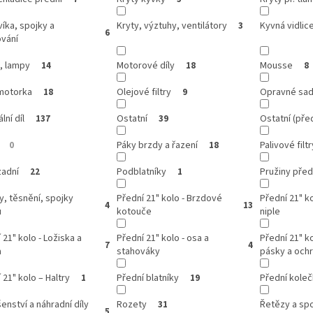
víka, spojky a
Kryty, výztuhy, ventilátory
Kyvná vidlic
3
6
ování
, lampy
Motorové díly
Mousse
14
18
8
motorka
Olejové filtry
Opravné sa
18
9
lní díl
Ostatní
Ostatní (před
137
39
Páky brzdy a řazení
Palivové filtr
0
18
zadní
Podblatníky
Pružiny předn
22
1
y, těsnění, spojky
Přední 21" kolo - Brzdové
Přední 21" ko
4
13
u
kotouče
niple
 21" kolo - Ložiska a
Přední 21" kolo - osa a
Přední 21" ko
7
4
a
stahováky
pásky a och
 21" kolo – Haltry
Přední blatníky
Přední kole
1
19
šenství a náhradní díly
Rozety
Řetězy a sp
31
5