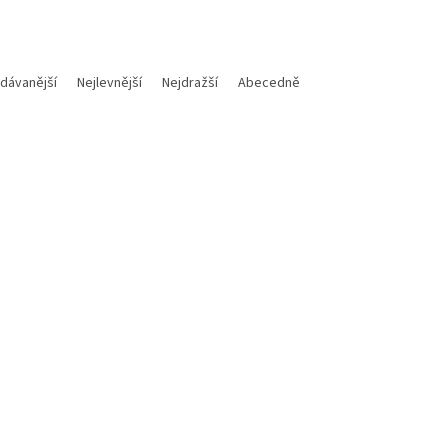
dávanější
Nejlevnější
Nejdražší
Abecedně
Kód:
M700112018015
K
a těsnící podložka 12X18X1,5
Hiflo filtr oleje HF652 4T KT
vypouštěcí šroub oleje na KTM
Husqvarna, Husaberg, Gas G
sqvarna / Gas Gas
Skladem