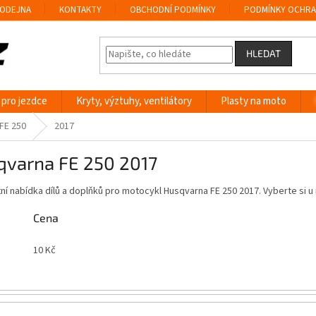
ODEJNA
KONTAKTY
OBCHODNÍ PODMÍNKY
PODMÍNKY OCHRA
HLEDAT
 pro jezdce
Kryty, výztuhy, ventilátory
Plasty na moto
FE 250
2017
qvarna FE 250 2017
í nabídka dílů a doplňků pro motocykl Husqvarna FE 250 2017. Vyberte si 
Cena
10
Kč