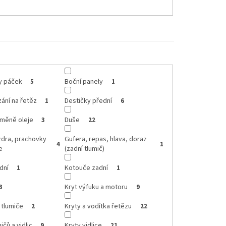
ty páček
Boční panely
5
1
zání na řetěz
Destičky přední
1
6
ýměně oleje
Duše
3
22
zdra, prachovky
Gufera, repas, hlava, doraz
4
1
e
(zadní tlumič)
dní
Kotouče zadní
1
1
Kryt výfuku a motoru
3
9
 tlumiče
Kryty a vodítka řetězu
2
22
ičů a vidlic
Kryty vidlice
9
21