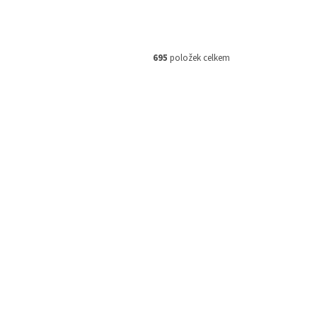
695
položek celkem
ód:
HF652
Kód:
TUBLISS18
Akce
3 244 Kč
–23 %
M,
TUBLISS 18" bezdušový kit 18" x
as
1,85" - 2,15", NUETECH - USA
Skladem
Skladem