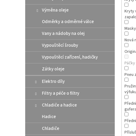
Výměna oleje
Kryty 
zapal
Odměrky a odměrné válce
Masky
Vany a nádoby na olej
Nová 
Vypouštěcí šrouby
Originá
Vypouštěcí zařízení, hadičky
Páčky
Zátky oleje
Pneu 
Elektro díly
Pružin
výfuk
Filtry a péče o filtry
Přední
Chladiče a hadice
gufer
Hadice
Přední
Chladiče
Příslu