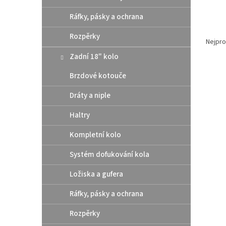
Ráfky, pásky a ochrana
Ř
Rozpěrky
a
Nejpro
z
Zadní 18" kolo
e
V
n
Brzdové kotouče
ý
í
p
Dráty a niple
p
i
r
Haltry
s
o
p
d
Kompletní kolo
r
u
o
k
Systém dofukování kola
d
t
u
ů
Ložiska a gufera
Athen
k
pod 
Ráfky, pásky a ochrana
t
/ Hu
ů
Rozpěrky