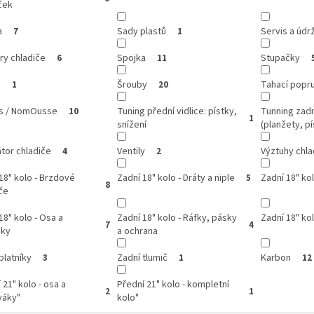
ček
a
Sady plastů
Servis a údr
7
1
ry chladiče
Spojka
Stupačky
6
11
y
Šrouby
Tahací popr
1
20
ss / NomOusse
Tuning přední vidlice: pístky,
Tunning zadn
10
1
snížení
(planžety, pí
átor chladiče
Ventily
Výztuhy chla
4
2
18" kolo - Brzdové
Zadní 18" kolo - Dráty a niple
Zadní 18" kol
5
8
če
18" kolo - Osa a
Zadní 18" kolo - Ráfky, pásky
Zadní 18" ko
7
4
áky
a ochrana
blatníky
Zadní tlumič
Karbon
3
1
12
 21" kolo - osa a
Přední 21" kolo - kompletní
2
1
váky"
kolo"