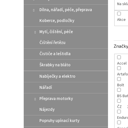
n
Na sk
e
Dílna, nářadí, péče, přeprava
l
Akce
Koberce, podložky
Mytí, čištění, péče
Čištění řetězu
Značk
Čističe a leštidla
Accel
Škrabky na bláto
Artaf
Nabíječky a elektro
Bolt
Nářadí
BS Ba
Přeprava motorky
ČZ
Nájezdy
Endur
Popruhy upínací kurty