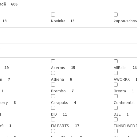
ladě
606
Novinka
kupon-schov
13
13
y
Acerbis
AllBalls
29
15
24
on
Athena
AWORKX
7
6
Brembo
Brenta
1
7
1
terry
Carapaks
Continental
3
4
DID
DZE
1
11
1
o9
FM PARTS
FUNNELWEB 
1
17