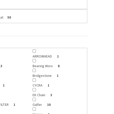
at
50
ARROWHEAD
1
Bearing Worx
13
8
Bridgestone
1
CYCRA
1
1
EK Chain
3
FILTER
Galfer
1
10