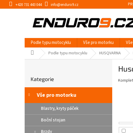
Přejít
PR
+420 731 443 044
info@enduro9.cz
na
obsah
Podle typu motocyklu
Vše pro motorku
Vše
Domů
Podle typu motocyklu
HUSQVARNA
P
Hus
o
Přeskočit
s
Kategorie
kategorie
Kompletn
t
r
a
Vše pro motorku
n
n
Blastry, kryty páček
í
Boční stojan
p
a
Brzdy