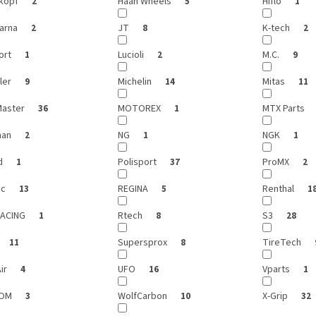
kopf
Haan Wheels
Hiflo
2
5
1
arna
JT
K-tech
2
8
2
ort
Lucioli
M.C.
1
2
9
ler
Michelin
Mitas
9
14
11
aster
MOTOREX
MTX Parts
36
1
man
NG
NGK
2
1
1
d
Polisport
ProMX
1
37
2
ic
REGINA
Renthal
13
5
1
RACING
Rtech
S3
1
8
28
Supersprox
TireTech
11
8
ir
UFO
Vparts
4
16
1
GOM
WolfCarbon
X-Grip
3
10
32