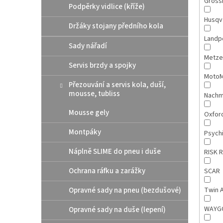
Gross
Podpěrky vidlice (kříže)
Husqv
Držáky stojany předního kola
Landp
Sady nářadí
Metze
Servis brzdy a spojky
MotoM
Přezouvání a servis kola, duší,
mousse, tubliss
Nach
Mousse gely
Oxfor
Montpáky
Psych
Náplně SLIME do pneu i duše
RISK 
Ochrana ráfku a zarážky
SCAR
Opravné sady na pneu (bezdušové)
Twin A
WAY
Opravné sady na duše (lepení)