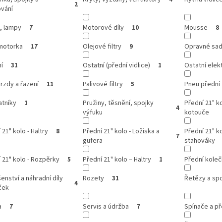
2
ování
, lampy
Motorové díly
Mousse
7
10
8
motorka
Olejové filtry
Opravné sady
17
9
í
Ostatní (přední vidlice)
Ostatní elek
31
1
rzdy a řazení
Palivové filtry
Pneu přední
11
5
atníky
Pružiny, těsnění, spojky
Přední 21" k
1
4
výfuku
kotouče
 21" kolo - Haltry
Přední 21" kolo - Ložiska a
Přední 21" ko
8
7
gufera
stahováky
 21" kolo - Rozpěrky
Přední 21" kolo – Haltry
Přední kole
5
1
šenství a náhradní díly
Rozety
Řetězy a sp
31
4
ček
a
Servis a údržba
Spínače a p
7
7