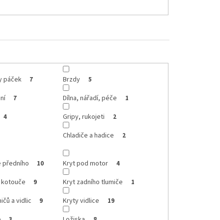
ty páček
Brzdy
7
5
ní
Dílna, nářadí, péče
7
1
Gripy, rukojeti
4
2
Chladiče a hadice
2
e předního
Kryt pod motor
10
4
o kotouče
Kryt zadního tlumiče
9
1
ičů a vidlic
Kryty vidlice
9
19
e
Ložiska
3
8