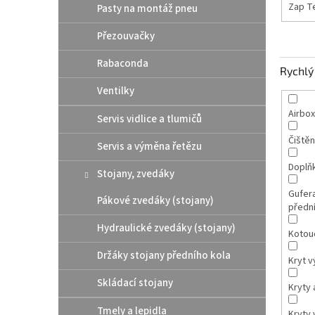
Zap T
Pasty na montáž pneu
Přezouvačky
Rabaconda
Rychlý 
Ventilky
Airbox
Servis vidlice a tlumičů
Čištěn
Servis a výměna řetězu
Doplň
Stojany, zvedáky
Gufer
Pákové zvedáky (stojany)
přední
Hydraulické zvedáky (stojany)
Kotou
Držáky stojany předního kola
Kryt v
Skládací stojany
Kryty 
Tmely a lepidla
Kryty 