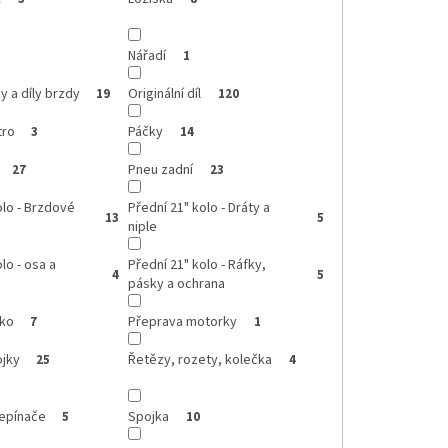
Nářadí
1
 a díly brzdy
Originální díl
19
120
tro
Páčky
3
14
Pneu zadní
27
23
olo - Brzdové
Přední 21" kolo - Dráty a
13
5
niple
lo - osa a
Přední 21" kolo - Ráfky,
4
5
pásky a ochrana
čko
Přeprava motorky
7
1
ojky
Řetězy, rozety, kolečka
25
4
řepínače
Spojka
5
10