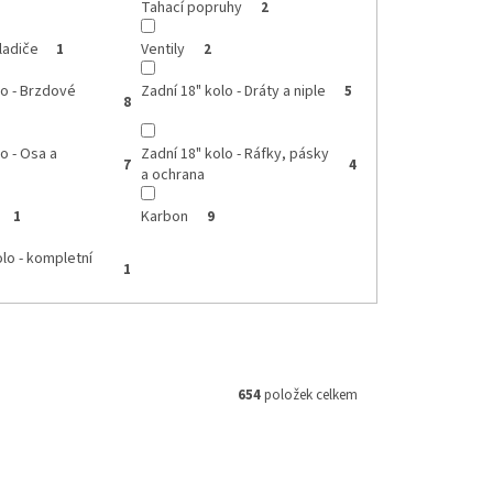
Tahací popruhy
2
ladiče
Ventily
1
2
lo - Brzdové
Zadní 18" kolo - Dráty a niple
5
8
o - Osa a
Zadní 18" kolo - Ráfky, pásky
7
4
a ochrana
Karbon
1
9
olo - kompletní
1
654
položek celkem
ód:
HF652
Kód:
TUBLISS18
Akce