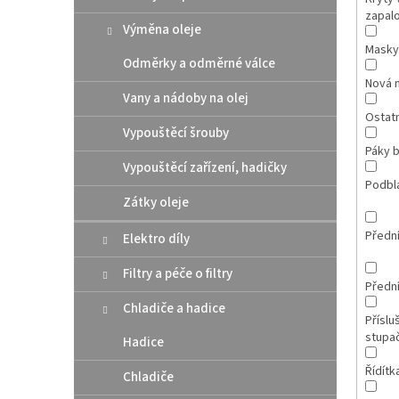
zapal
Výměna oleje
Masky
Odměrky a odměrné válce
Nová 
Vany a nádoby na olej
Ostatn
Vypouštěcí šrouby
Páky b
Vypouštěcí zařízení, hadičky
Podbl
Zátky oleje
Přední
Elektro díly
Filtry a péče o filtry
Přední
Chladiče a hadice
Příslu
stupa
Hadice
Řídítk
Chladiče