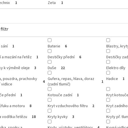
echnix
Zeta
1
1
filtr
 sání
Baterie
Blastry, kry
1
6
í a mazání na řetěz
Destičky přední
Destičky zad
1
6
ky k výměně oleje
Duše
Elektro díly
3
22
a, pouzdra, prachovky
Gufera, repas, hlava, doraz
Hadice
1
4
1
 vidlice
(zadní tlumič)
če přední
Kotouče zadní
Kryt kotouč
1
1
ýfuku a motoru
Kryt vzduchového filtru
Kryt zadníh
8
2
a vodítka řetězu
Kryty kyvky
Kryty př. tlum
18
3
víka, spojky a
Kryty, výztuhy, ventilátory
Kyvná vidlic
4