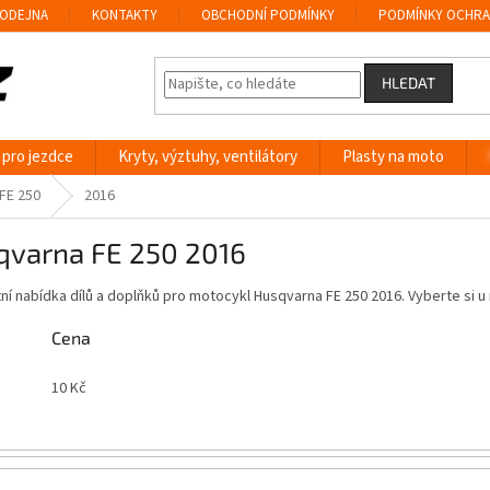
ODEJNA
KONTAKTY
OBCHODNÍ PODMÍNKY
PODMÍNKY OCHRA
HLEDAT
 pro jezdce
Kryty, výztuhy, ventilátory
Plasty na moto
FE 250
2016
qvarna FE 250 2016
í nabídka dílů a doplňků pro motocykl Husqvarna FE 250 2016. Vyberte si 
Cena
10
Kč