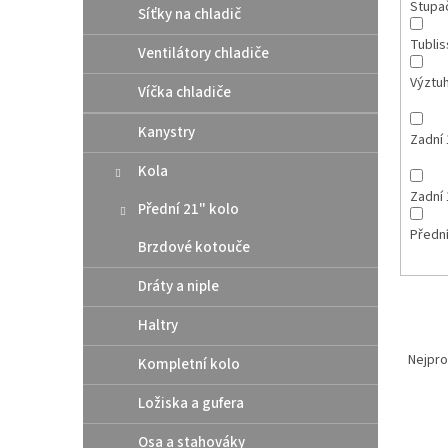
Stupa
Síťky na chladič
Tubli
Ventilátory chladiče
Výztuh
Víčka chladiče
Kanystry
Zadní 
Kola
Zadní 
Přední 21" kolo
Přední
Brzdové kotouče
Dráty a niple
Haltry
Ř
a
Nejpro
Kompletní kolo
z
e
Ložiska a gufera
V
n
Osa a stahováky
ý
í