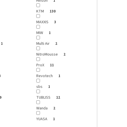
Hinson
1
KTM
130
MAXXIS
3
MIW
1
Multi Air
1
2
NitroMousse
2
ProX
11
Revotech
8
1
sbs
1
TUBLISS
9
12
Wanda
2
YUASA
1