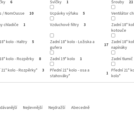
čky
Svíčky
Šrouby
6
1
21
ss / NomOusse
Ucpávky výfuku
Ventilátor ch
10
5
y chladiče
Vzduchové filtry
Zadní 18" ko
1
3
kotouče
18" kolo - Haltry
Zadní 18" kolo - Ložiska a
Zadní 18" kol
5
17
gufera
napínáky
18" kolo - Rozpěrky
Zadní 19" kolo
Zadní tlumič
8
1
 21" kolo - Rozpěrky"
Přední 21" kolo - osa a
Přední 21" k
3
1
stahováky"
kolo"
dávanější
Nejlevnější
Nejdražší
Abecedně
Kód:
M700112018015
K