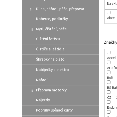
n
Na sk
e
Dílna, nářadí, péče, přeprava
l
Akce
Koberce, podložky
Mytí, čištění, péče
Čištění řetězu
Značk
Čističe a leštidla
Accel
Škrabky na bláto
Artaf
Nabíječky a elektro
Bolt
Nářadí
BS Ba
Přeprava motorky
ČZ
Nájezdy
Endur
Popruhy upínací kurty