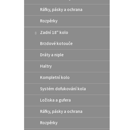
p
p
Ráfky, pásky a ochrana
i
r
s
o
Rozpěrky
p
d
r
u
Zadní 18" kolo
o
k
d
Brzdové kotouče
t
u
ů
Dráty a niple
Athen
k
pod 
t
Haltry
/ Hu
ů
Kompletní kolo
10 
Systém dofukování kola
Ložiska a gufera
Altern
těsní
Ráfky, pásky a ochrana
rozmě
šroub
Rozpěrky