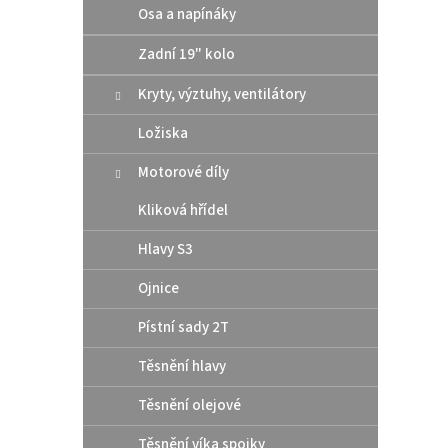
Osa a napínáky
Zadní 19" kolo
Kryty, výztuhy, ventilátory
Ložiska
Motorové díly
Moto
Kliková hřídel
CHAI
Hlavy S3
Ojnice
299
Pístní sady 2T
MOTOR
Těsnění hlavy
ROAD 
Těsnění olejové
Těsnění víka spojky