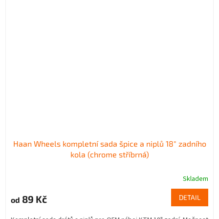
Haan Wheels kompletní sada špice a niplů 18" zadního
kola (chrome stříbrná)
Skladem
89 Kč
DETAIL
od