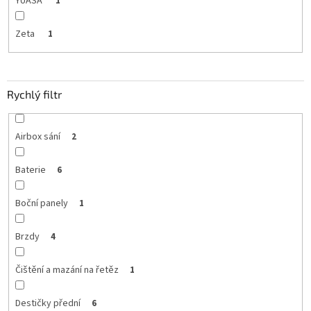
YUASA
1
Zeta
1
Rychlý filtr
Airbox sání
2
Baterie
6
Boční panely
1
Brzdy
4
Čištění a mazání na řetěz
1
Destičky přední
6