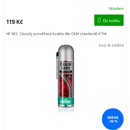
Skladem
119 Kč
Do košíku
HF 652. Závody prověřená kvalita dle OEM standardů KTM.
Kód:
M 160854
359 Kč
–16 %