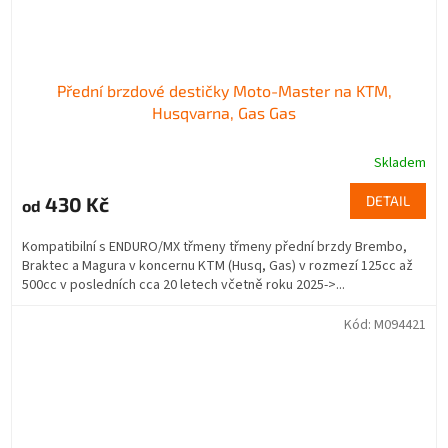
Přední brzdové destičky Moto-Master na KTM,
Husqvarna, Gas Gas
Skladem
430 Kč
DETAIL
od
Kompatibilní s ENDURO/MX třmeny třmeny přední brzdy Brembo,
Braktec a Magura v koncernu KTM (Husq, Gas) v rozmezí 125cc až
500cc v posledních cca 20 letech včetně roku 2025->...
Kód:
M094421