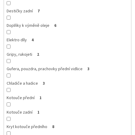
Destičky zadní
7
Doplňky k výměně oleje
6
Elektro díly
4
Gripy, rukojeti
2
Gufera, pouzdra, prachovky přední vidlice
3
Chladiče a hadice
3
Kotouče přední
1
Kotouče zadní
1
Kryt kotouče předního
8