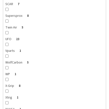
SCAR
7
Supersprox
8
Twin Air
5
UFO
23
Vparts
1
WolfCarbon
5
WP
1
X-Grip
8
Xtrig
1