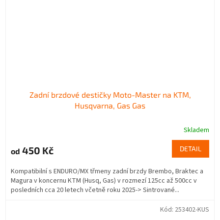
Zadní brzdové destičky Moto-Master na KTM,
Husqvarna, Gas Gas
Skladem
450 Kč
DETAIL
od
Kompatibilní s ENDURO/MX třmeny zadní brzdy Brembo, Braktec a
Magura v koncernu KTM (Husq, Gas) v rozmezí 125cc až 500cc v
posledních cca 20 letech včetně roku 2025-> Sintrované...
Kód:
253402-KUS