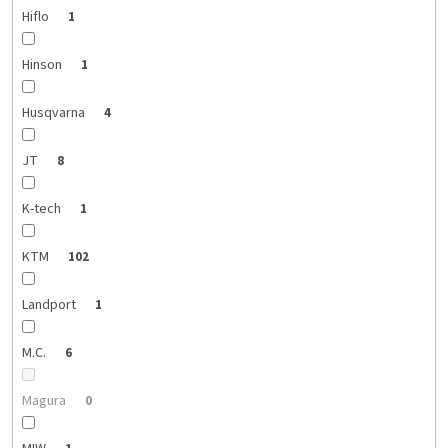
Hiflo
1
Hinson
1
Husqvarna
4
JT
8
K-tech
1
KTM
102
Landport
1
M.C.
6
Magura
0