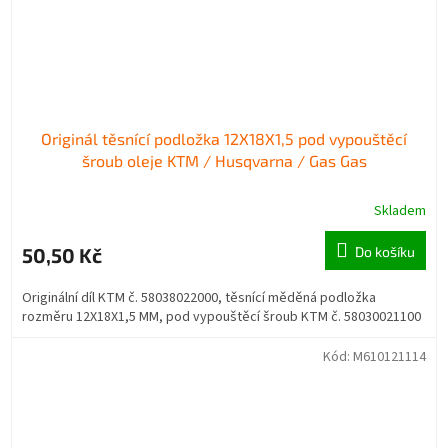
Originál těsnící podložka 12X18X1,5 pod vypouštěcí
šroub oleje KTM / Husqvarna / Gas Gas
Skladem
50,50 Kč
Do košíku
Originální díl KTM č. 58038022000, těsnící měděná podložka
rozměru 12X18X1,5 MM, pod vypouštěcí šroub KTM č. 58030021100
Kód:
M610121114