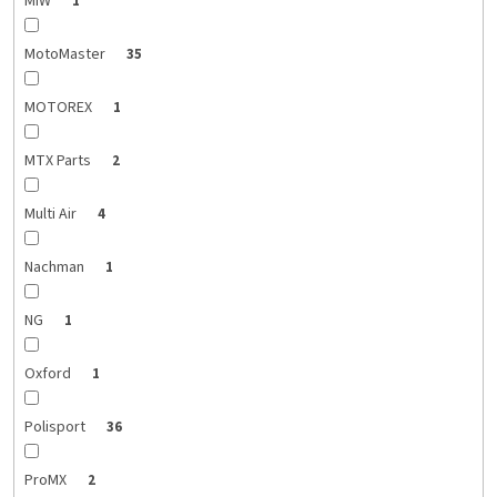
MIW
1
MotoMaster
35
MOTOREX
1
MTX Parts
2
Multi Air
4
Nachman
1
NG
1
Oxford
1
Polisport
36
ProMX
2