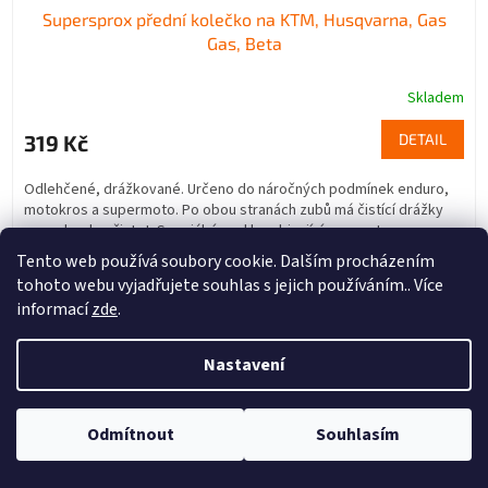
Supersprox přední kolečko na KTM, Husqvarna, Gas
Gas, Beta
Skladem
319 Kč
DETAIL
Odlehčené, drážkované. Určeno do náročných podmínek enduro,
motokros a supermoto. Po obou stranách zubů má čistící drážky
pro odvod nečistot. Speciální ocel kombinující pevnost a...
Tento web používá soubory cookie. Dalším procházením
12
13
14
tohoto webu vyjadřujete souhlas s jejich používáním.. Více
informací
zde
.
NAČÍST 12 DALŠÍCH
S
Nastavení
1
43
t
O
r
510
položek celkem
v
á
l
Odmítnout
Souhlasím
NAHORU
n
á
k
d
o