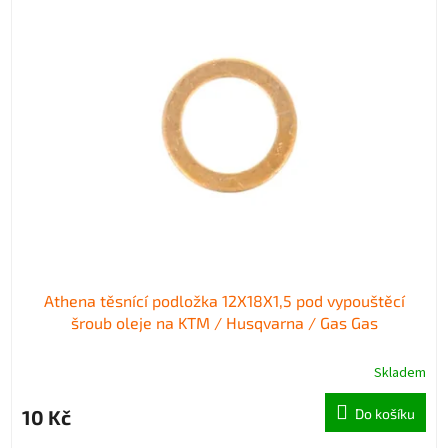
p
p
i
r
s
o
p
d
r
u
o
k
d
t
u
ů
k
t
ů
Athena těsnící podložka 12X18X1,5 pod vypouštěcí
šroub oleje na KTM / Husqvarna / Gas Gas
Skladem
10 Kč
Do košíku