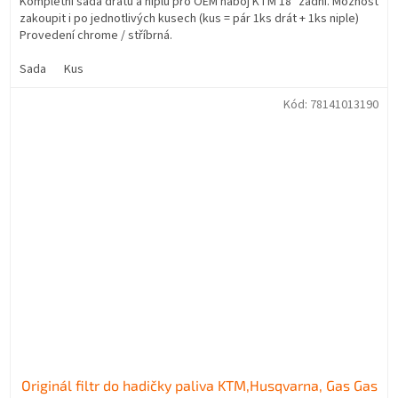
Kompletní sada drátů a niplů pro OEM náboj KTM 18" zadní. Možnost
zakoupit i po jednotlivých kusech (kus = pár 1ks drát + 1ks niple)
Provedení chrome / stříbrná.
Sada
Kus
Kód:
78141013190
Originál filtr do hadičky paliva KTM,Husqvarna, Gas Gas