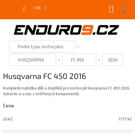
Přejít
NÁKUP
na
CZK
obsah
KOŠÍK
Podle typu motocyklu
HUSQVARNA
FC 450
2016
Husqvarna FC 450 2016
Kompletní nabídka dílů a doplňků pro motocykl Husqvarna FC 450 2016.
Vyberte si u nás z ověřených komponentů.
Cena
10
Kč
7777
Kč