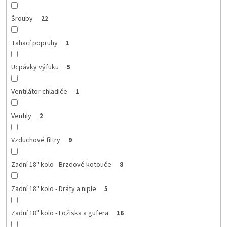
Šrouby
22
Tahací popruhy
1
Ucpávky výfuku
5
Ventilátor chladiče
1
Ventily
2
Vzduchové filtry
9
Zadní 18" kolo - Brzdové kotouče
8
Zadní 18" kolo - Dráty a niple
5
Zadní 18" kolo - Ložiska a gufera
16