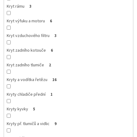
Kryt rámu
3
Kryt výfuku a motoru
6
Kryt vzduchového filtru
3
Kryt zadního kotouče
6
Kryt zadního tlumiče
2
Kryty a vodítka řetězu
16
Kryty chladiče přední
1
Kryty kyvky
5
Kryty př. tlumičů a vidlic
9