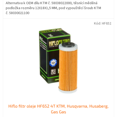
Alternativa k OEM dílu KTM č. 58038022000, těsnící měděná
podložka rozměru 12X18X1,5 MM, pod vypouštěcí šroub KTM
č. 58030021100
Kód:
HF652
Hiflo filtr oleje HF652 4T KTM, Husqvarna, Husaberg,
Gas Gas