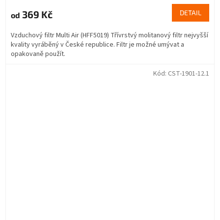
369 Kč
DETAIL
od
Vzduchový filtr Multi Air (HFF5019) Třívrstvý molitanový filtr nejvyšší
kvality vyráběný v České republice. Filtr je možné umývat a
opakovaně použít.
Kód:
CST-1901-12.1