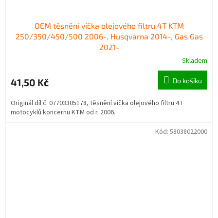
OEM těsnění víčka olejového filtru 4T KTM
250/350/450/500 2006-, Husqvarna 2014-, Gas Gas
2021-
Skladem
41,50 Kč
Do košíku
Originál díl č. 07703305178, těsnění víčka olejového filtru 4T
motocyklů koncernu KTM od r. 2006.
Kód:
58038022000