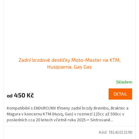
Zadní brzdové destičky Moto-Master na KTM,
Husqvarna, Gas Gas
Skladem
450 Kč
DETAIL
od
Kompatibilní s ENDURO/MX třmeny zadní brzdy Brembo, Braktec a
Magura v koncernu KTM (Husq, Gas) v rozmezí 125cc až 500cc v
posledních cca 20 letech včetně roku 2025-> Sintrované...
Kód:
78141013190