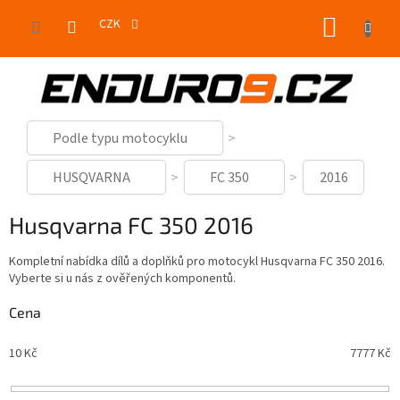
Přejít
NÁKUP
na
CZK
obsah
KOŠÍK
Podle typu motocyklu
HUSQVARNA
FC 350
2016
Husqvarna FC 350 2016
Kompletní nabídka dílů a doplňků pro motocykl Husqvarna FC 350 2016.
Vyberte si u nás z ověřených komponentů.
Cena
10
Kč
7777
Kč