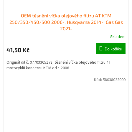
OEM těsnění víčka olejového filtru 4T KTM
250/350/450/500 2006-, Husqvarna 2014-, Gas Gas
2021-
Skladem
41,50 Kč
Do košíku
Originál díl č. 07703305178, těsnění víčka olejového filtru 4T
motocyklů koncernu KTM od r. 2006.
Kód:
58038022000