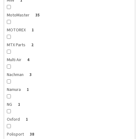
MIW
1
MotoMaster
35
MOTOREX
1
MTX Parts
2
Multi Air
4
Nachman
3
Namura
1
NG
1
Oxford
1
Polisport
38