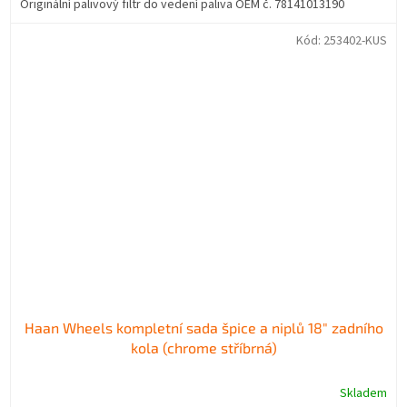
Originální palivový filtr do vedení paliva OEM č. 78141013190
Kód:
253402-KUS
Haan Wheels kompletní sada špice a niplů 18" zadního
kola (chrome stříbrná)
Skladem