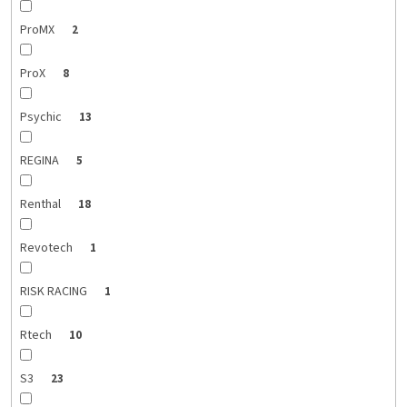
ProMX
2
ProX
8
Psychic
13
REGINA
5
Renthal
18
Revotech
1
RISK RACING
1
Rtech
10
S3
23