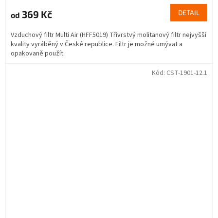
369 Kč
DETAIL
od
Vzduchový filtr Multi Air (HFF5019) Třívrstvý molitanový filtr nejvyšší
kvality vyráběný v České republice. Filtr je možné umývat a
opakovaně použít.
Kód:
CST-1901-12.1