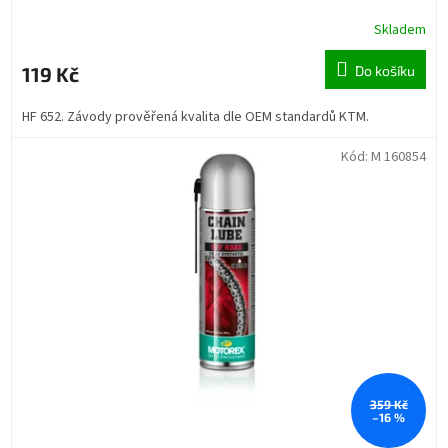
Skladem
119 Kč
Do košíku
HF 652. Závody prověřená kvalita dle OEM standardů KTM.
Kód:
M 160854
359 Kč
–16 %