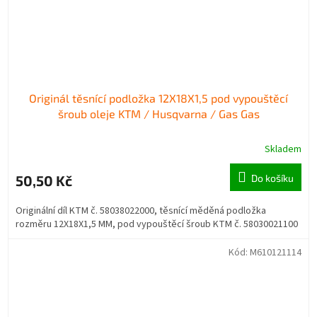
Originál těsnící podložka 12X18X1,5 pod vypouštěcí
šroub oleje KTM / Husqvarna / Gas Gas
Skladem
50,50 Kč
Do košíku
Originální díl KTM č. 58038022000, těsnící měděná podložka
rozměru 12X18X1,5 MM, pod vypouštěcí šroub KTM č. 58030021100
Kód:
M610121114