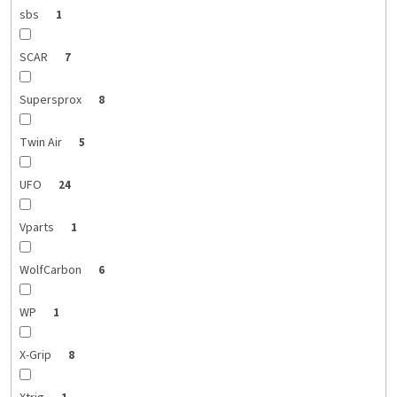
sbs
1
SCAR
7
Supersprox
8
Twin Air
5
UFO
24
Vparts
1
WolfCarbon
6
WP
1
X-Grip
8