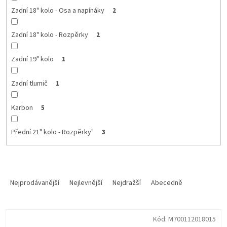
Zadní 18" kolo - Osa a napínáky
2
Zadní 18" kolo - Rozpěrky
2
Zadní 19" kolo
1
Zadní tlumič
1
Karbon
5
Přední 21" kolo - Rozpěrky"
3
Ř
a
Nejprodávanější
Nejlevnější
Nejdražší
Abecedně
z
e
V
n
Kód:
M700112018015
ý
í