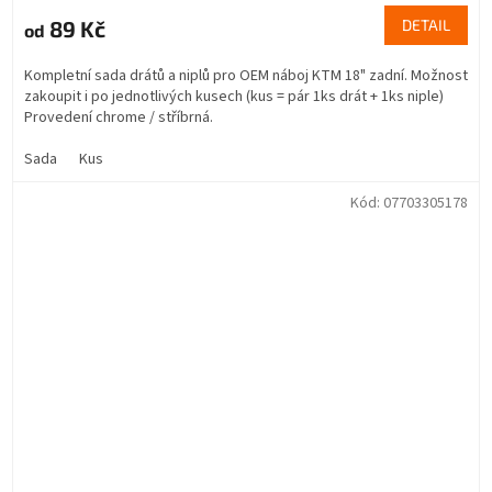
89 Kč
DETAIL
od
Kompletní sada drátů a niplů pro OEM náboj KTM 18" zadní. Možnost
zakoupit i po jednotlivých kusech (kus = pár 1ks drát + 1ks niple)
Provedení chrome / stříbrná.
Sada
Kus
Kód:
07703305178