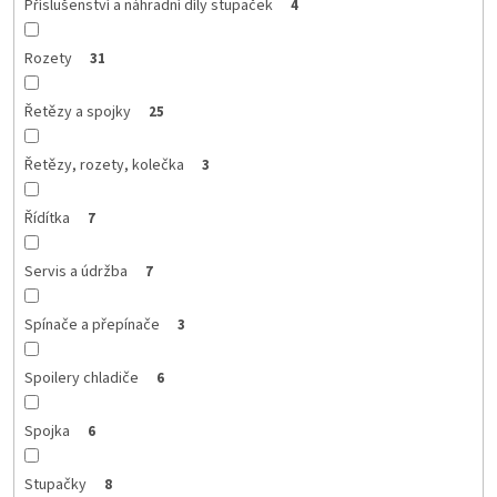
Příslušenství a náhradní díly stupaček
4
Rozety
31
Řetězy a spojky
25
Řetězy, rozety, kolečka
3
Řídítka
7
Servis a údržba
7
Spínače a přepínače
3
Spoilery chladiče
6
Spojka
6
Stupačky
8