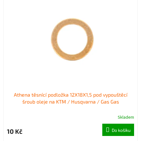
p
p
i
r
s
o
p
d
r
u
o
k
d
t
u
ů
k
t
ů
Athena těsnící podložka 12X18X1,5 pod vypouštěcí
šroub oleje na KTM / Husqvarna / Gas Gas
Skladem
10 Kč
Do košíku