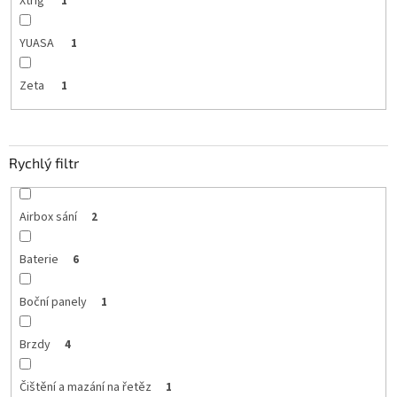
Xtrig
1
YUASA
1
Zeta
1
Rychlý filtr
Airbox sání
2
Baterie
6
Boční panely
1
Brzdy
4
Čištění a mazání na řetěz
1