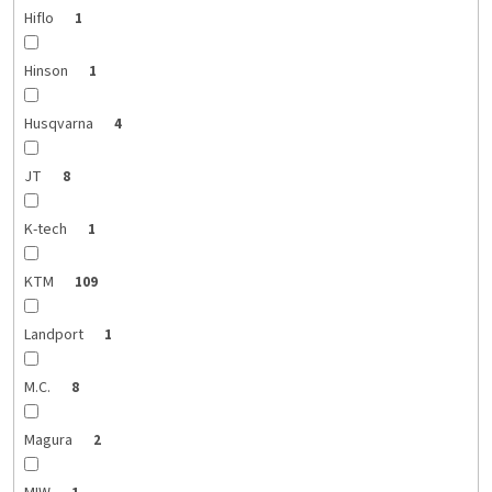
Hiflo
1
Hinson
1
Husqvarna
4
JT
8
K-tech
1
KTM
109
Landport
1
M.C.
8
Magura
2