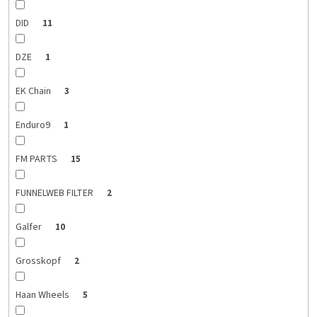
DID
11
DZE
1
EK Chain
3
Enduro9
1
FM PARTS
15
FUNNELWEB FILTER
2
Galfer
10
Grosskopf
2
Haan Wheels
5