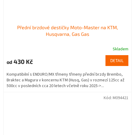
Přední brzdové destičky Moto-Master na KTM,
Husqvarna, Gas Gas
Skladem
430 Kč
DETAIL
od
Kompatibilní s ENDURO/MX třmeny třmeny přední brzdy Brembo,
Braktec a Magura v koncernu KTM (Husq, Gas) v rozmezí 125cc až
500cc v posledních cca 20 letech včetně roku 2025->...
Kód:
M094421