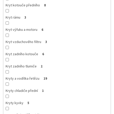
Kryt kotouče předního
8
Kryt rámu
3
Kryt výfuku a motoru
6
Kryt vzduchového filtru
3
Kryt zadního kotouče
6
Kryt zadního tlumiče
2
Kryty a vodítka řetězu
19
Kryty chladiče přední
1
Kryty kyvky
5