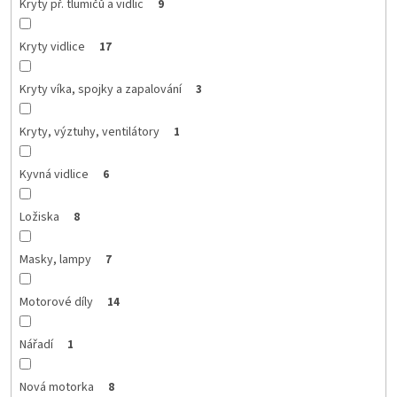
Kryty př. tlumičů a vidlic
9
Kryty vidlice
17
Kryty víka, spojky a zapalování
3
Kryty, výztuhy, ventilátory
1
Kyvná vidlice
6
Ložiska
8
Masky, lampy
7
Motorové díly
14
Nářadí
1
Nová motorka
8