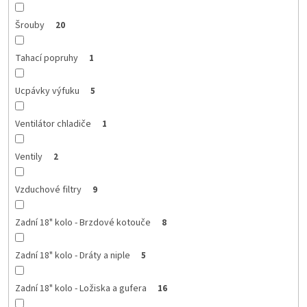
Šrouby
20
Tahací popruhy
1
Ucpávky výfuku
5
Ventilátor chladiče
1
Ventily
2
Vzduchové filtry
9
Zadní 18" kolo - Brzdové kotouče
8
Zadní 18" kolo - Dráty a niple
5
Zadní 18" kolo - Ložiska a gufera
16