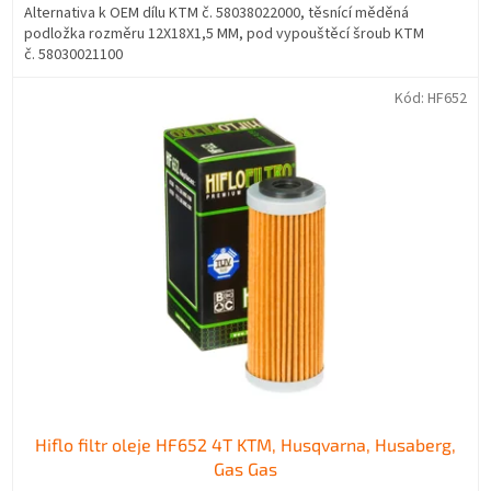
Alternativa k OEM dílu KTM č. 58038022000, těsnící měděná
podložka rozměru 12X18X1,5 MM, pod vypouštěcí šroub KTM
č. 58030021100
Kód:
HF652
Hiflo filtr oleje HF652 4T KTM, Husqvarna, Husaberg,
Gas Gas