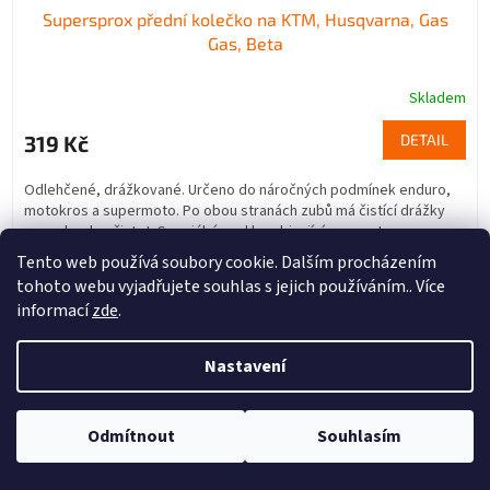
Supersprox přední kolečko na KTM, Husqvarna, Gas
Gas, Beta
Skladem
319 Kč
DETAIL
Odlehčené, drážkované. Určeno do náročných podmínek enduro,
motokros a supermoto. Po obou stranách zubů má čistící drážky
pro odvod nečistot. Speciální ocel kombinující pevnost a...
Tento web používá soubory cookie. Dalším procházením
12
13
14
tohoto webu vyjadřujete souhlas s jejich používáním.. Více
informací
zde
.
NAČÍST 12 DALŠÍCH
S
Nastavení
1
46
t
O
r
544
položek celkem
v
á
l
Odmítnout
Souhlasím
NAHORU
n
á
k
d
o