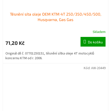
Těsnění síta oleje OEM KTM 4T 250/350/450/500,
Husqvarna, Gas Gas
Skladem
71,20 Kč
Do košíku
Originál díl č. 07701250151, těsnění sítka oleje 4T motocyklů
koncernu KTM od r. 2006.
Kód:
AW-20449