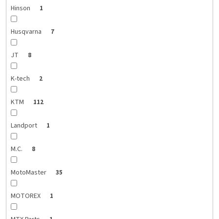
Hinson
1
Husqvarna
7
JT
8
K-tech
2
KTM
112
Landport
1
M.C.
8
MotoMaster
35
MOTOREX
1