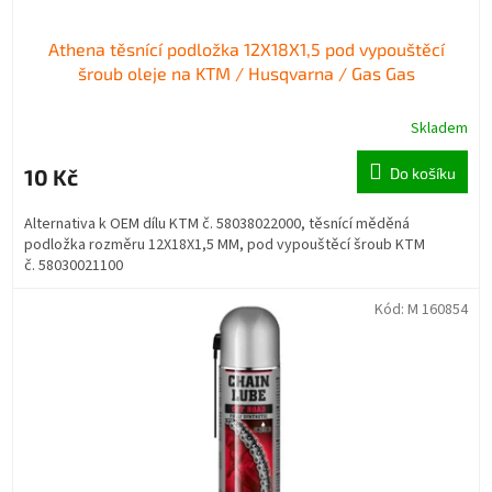
Athena těsnící podložka 12X18X1,5 pod vypouštěcí
šroub oleje na KTM / Husqvarna / Gas Gas
Skladem
10 Kč
Do košíku
Alternativa k OEM dílu KTM č. 58038022000, těsnící měděná
podložka rozměru 12X18X1,5 MM, pod vypouštěcí šroub KTM
č. 58030021100
Kód:
M 160854