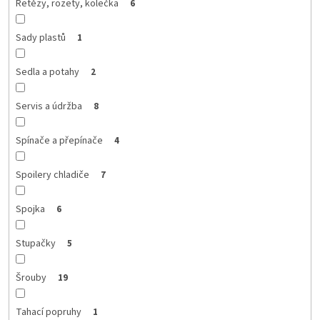
Řetězy, rozety, kolečka
6
Sady plastů
1
Sedla a potahy
2
Servis a údržba
8
Spínače a přepínače
4
Spoilery chladiče
7
Spojka
6
Stupačky
5
Šrouby
19
Tahací popruhy
1