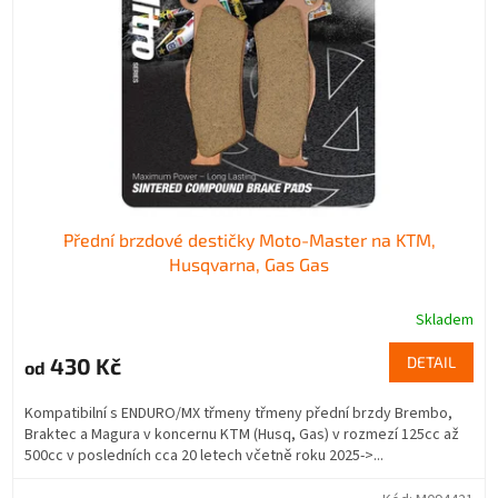
Přední brzdové destičky Moto-Master na KTM,
Husqvarna, Gas Gas
Skladem
430 Kč
DETAIL
od
Kompatibilní s ENDURO/MX třmeny třmeny přední brzdy Brembo,
Braktec a Magura v koncernu KTM (Husq, Gas) v rozmezí 125cc až
500cc v posledních cca 20 letech včetně roku 2025->...