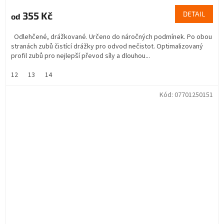
355 Kč
DETAIL
od
Odlehčené, drážkované. Určeno do náročných podmínek. Po obou
stranách zubů čistící drážky pro odvod nečistot. Optimalizovaný
profil zubů pro nejlepší převod síly a dlouhou...
12
13
14
Kód:
07701250151