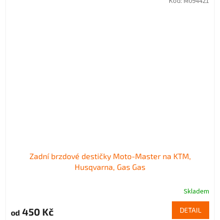
Kód:
M094421
Zadní brzdové destičky Moto-Master na KTM,
Husqvarna, Gas Gas
Skladem
450 Kč
DETAIL
od