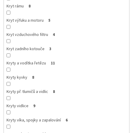
Kryt rámu
8
Kryt výfuku a motoru
5
Kryt vzduchového filtru
4
Kryt zadního kotouče
3
Kryty a vodítka řetězu
11
Kryty kyvky
8
Kryty př. tlumičů a vidlic
8
Kryty vidlice
9
Kryty víka, spojky a zapalování
6