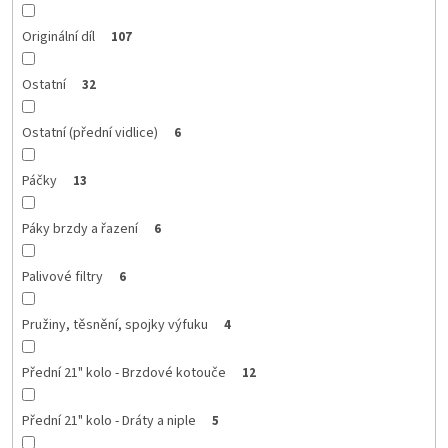
Originální díl
107
Ostatní
32
Ostatní (přední vidlice)
6
Páčky
13
Páky brzdy a řazení
6
Palivové filtry
6
Pružiny, těsnění, spojky výfuku
4
Přední 21" kolo - Brzdové kotouče
12
Přední 21" kolo - Dráty a niple
5