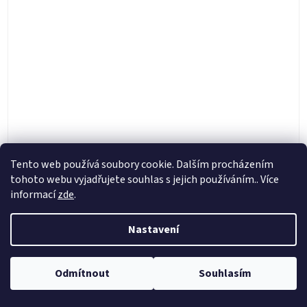
Gufero hnací hřídele OEM KTM 2008- , Husqvarna
Tento web používá soubory cookie. Dalším procházením
2014- , Gas Gas 2021- , Husaberg
tohoto webu vyjadřujete souhlas s jejich používáním.. Více
informací
zde
.
Skladem
Nastavení
144 Kč
Do košíku
Originál díl OEM KTM č. 0760324571, simmering, gufero hnací
Odmítnout
Souhlasím
hřídele