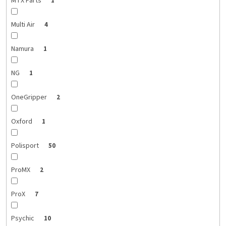
MTX Parts
1
Multi Air
4
Namura
1
NG
1
OneGripper
2
Oxford
1
Polisport
50
ProMX
2
ProX
7
Psychic
10