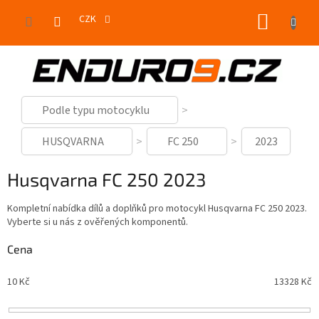
Přejít
NÁKUP
na
CZK
obsah
KOŠÍK
Podle typu motocyklu
HUSQVARNA
FC 250
2023
Husqvarna FC 250 2023
Kompletní nabídka dílů a doplňků pro motocykl Husqvarna FC 250 2023.
Vyberte si u nás z ověřených komponentů.
Cena
10
Kč
13328
Kč