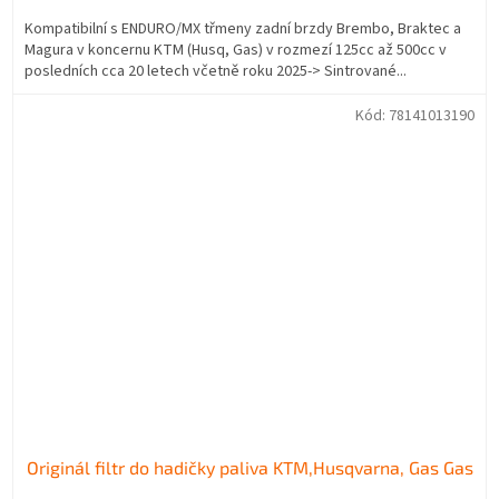
Kompatibilní s ENDURO/MX třmeny zadní brzdy Brembo, Braktec a
Magura v koncernu KTM (Husq, Gas) v rozmezí 125cc až 500cc v
posledních cca 20 letech včetně roku 2025-> Sintrované...
Kód:
78141013190
Originál filtr do hadičky paliva KTM,Husqvarna, Gas Gas