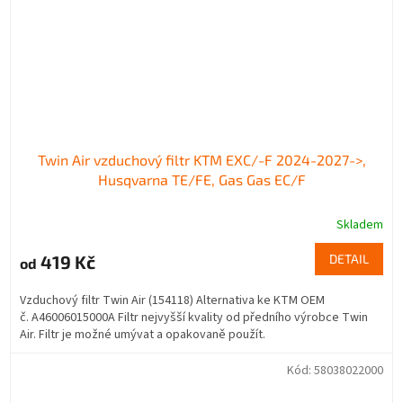
Twin Air vzduchový filtr KTM EXC/-F 2024-2027->,
Husqvarna TE/FE, Gas Gas EC/F
Skladem
419 Kč
DETAIL
od
Vzduchový filtr Twin Air (154118) Alternativa ke KTM OEM
č. A46006015000A Filtr nejvyšší kvality od předního výrobce Twin
Air. Filtr je možné umývat a opakovaně použít.
Kód:
58038022000