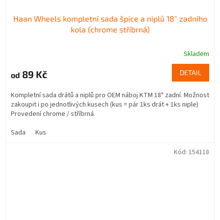
Haan Wheels kompletní sada špice a niplů 18" zadního
kola (chrome stříbrná)
Skladem
89 Kč
DETAIL
od
Kompletní sada drátů a niplů pro OEM náboj KTM 18" zadní. Možnost
zakoupit i po jednotlivých kusech (kus = pár 1ks drát + 1ks niple)
Provedení chrome / stříbrná.
Sada
Kus
Kód:
154118