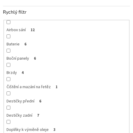
Rychlý filtr
Airbox sání
12
Baterie
6
Boční panely
6
Brzdy
4
Čištění a mazání na řetěz
1
Destičky přední
6
Destičky zadní
7
Doplňky k výměně oleje
3