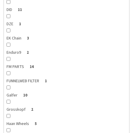
DID
11
DZE
1
EK Chain
3
Enduro9
2
FM PARTS
14
FUNNELWEB FILTER
1
Galfer
10
Grosskopf
2
Haan Wheels
5