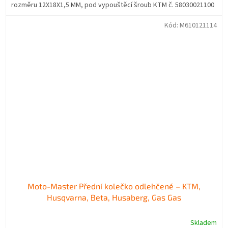
rozměru 12X18X1,5 MM, pod vypouštěcí šroub KTM č. 58030021100
Kód:
M610121114
Moto-Master Přední kolečko odlehčené – KTM,
Husqvarna, Beta, Husaberg, Gas Gas
Skladem