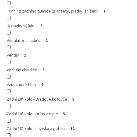
Tunning zadního tlumiče (planžety, pístky, snížení)
1
Ucpávky výfuku
5
Ventilátor chladiče
2
Ventily
2
Výztuhy chladiče
2
Vzduchové filtry
9
Zadní 18" kolo - Brzdové kotouče
8
Zadní 18" kolo - Dráty a niple
5
Zadní 18" kolo - Ložiska a gufera
12