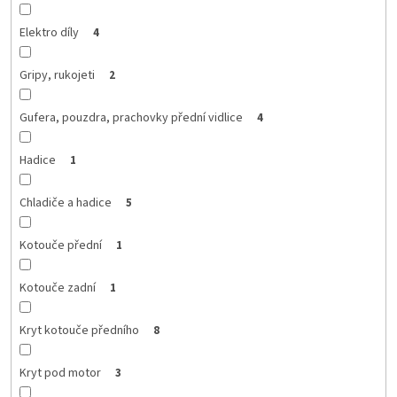
Elektro díly
4
Gripy, rukojeti
2
Gufera, pouzdra, prachovky přední vidlice
4
Hadice
1
Chladiče a hadice
5
Kotouče přední
1
Kotouče zadní
1
Kryt kotouče předního
8
Kryt pod motor
3