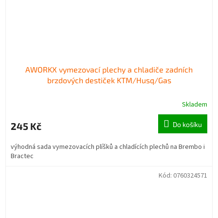
AWORKX vymezovací plechy a chladiče zadních
brzdových destiček KTM/Husq/Gas
Skladem
245 Kč
Do košíku
výhodná sada vymezovacích plíšků a chladících plechů na Brembo i
Bractec
Kód:
0760324571