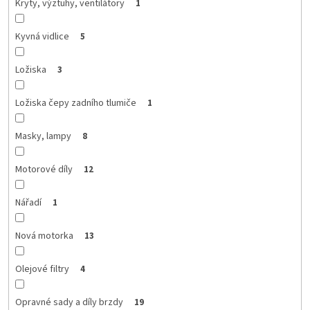
Kryty, výztuhy, ventilátory
1
Kyvná vidlice
5
Ložiska
3
Ložiska čepy zadního tlumiče
1
Masky, lampy
8
Motorové díly
12
Nářadí
1
Nová motorka
13
Olejové filtry
4
Opravné sady a díly brzdy
19