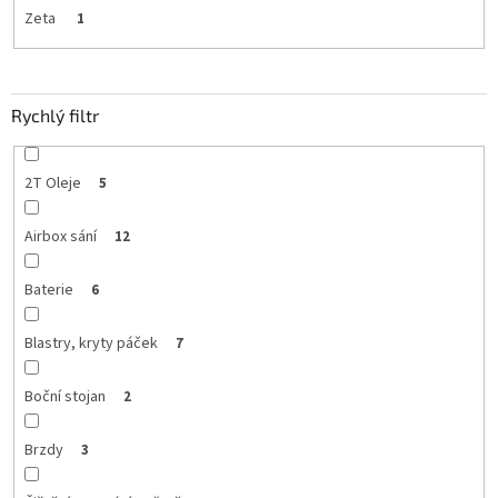
Zeta
1
Rychlý filtr
2T Oleje
5
Airbox sání
12
Baterie
6
Blastry, kryty páček
7
Boční stojan
2
Brzdy
3