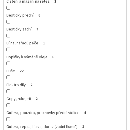
Čištění a mazání na řetěz
1
Destičky přední
6
Destičky zadní
7
Dílna, nářadí, péče
1
Doplňky k výměně oleje
8
Duše
22
Elektro díly
2
Gripy, rukojeti
2
Gufera, pouzdra, prachovky přední vidlice
4
Gufera, repas, hlava, doraz (zadní tlumič)
1