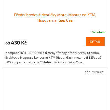
Přední brzdové destičky Moto-Master na KTM,
Husqvarna, Gas Gas
Skladem
430 Kč
DETAIL
od
Kompatibilní s ENDURO/MX třmeny třmeny přední brzdy Brembo,
Braktec a Magura v koncernu KTM (Husq, Gas) v rozmezí 125cc až
500cc v posledních cca 20 letech včetně roku 2025->...
Kód:
M094421