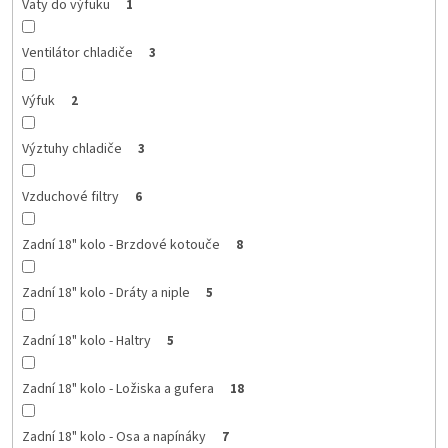
Vaty do výfuku
1
Ventilátor chladiče
3
Výfuk
2
Výztuhy chladiče
3
Vzduchové filtry
6
Zadní 18" kolo - Brzdové kotouče
8
Zadní 18" kolo - Dráty a niple
5
Zadní 18" kolo - Haltry
5
Zadní 18" kolo - Ložiska a gufera
18
Zadní 18" kolo - Osa a napínáky
7