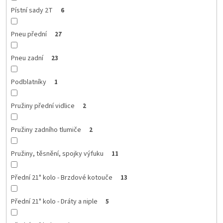
Pístní sady 2T
6
Pneu přední
27
Pneu zadní
23
Podblatníky
1
Pružiny přední vidlice
2
Pružiny zadního tlumiče
2
Pružiny, těsnění, spojky výfuku
11
Přední 21" kolo - Brzdové kotouče
13
Přední 21" kolo - Dráty a niple
5