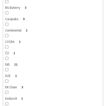
BS Baterry
3
Carapaks
9
Continental
1
CYCRA
1
ČZ
1
DID
11
DZE
1
EK Chain
3
Enduro9
1