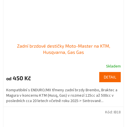
Zadní brzdové destičky Moto-Master na KTM,
Husqvarna, Gas Gas
Skladem
450 Kč
DETAIL
od
Kompatibilní s ENDURO/MX třmeny zadní brzdy Brembo, Braktec a
Magura v koncernu KTM (Husq, Gas) v rozmezí 125cc až 500cc v
posledních cca 20 letech včetně roku 2025-> Sintrované...
Kód:
IB18