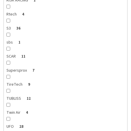
RISK RACING
1
Rtech
4
S3
36
sbs
1
SCAR
11
Supersprox
7
TireTech
9
TUBLISS
12
Twin Air
4
UFO
28