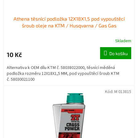
ů
Athena těsnící podložka 12X18X1,5 pod vypouštěcí
šroub oleje na KTM / Husqvarna / Gas Gas
Skladem
10 Kč
Do košíku
Alternativa k OEM dílu KTM č. 58038022000, těsnící měděná
podložka rozměru 12X18X1,5 MM, pod vypouštěcí šroub KTM
č. 58030021100
Kód:
M 013815