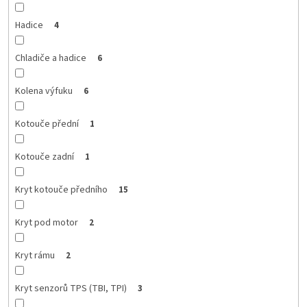
Hadice
4
Chladiče a hadice
6
Kolena výfuku
6
Kotouče přední
1
Kotouče zadní
1
Kryt kotouče předního
15
Kryt pod motor
2
Kryt rámu
2
Kryt senzorů TPS (TBI, TPI)
3