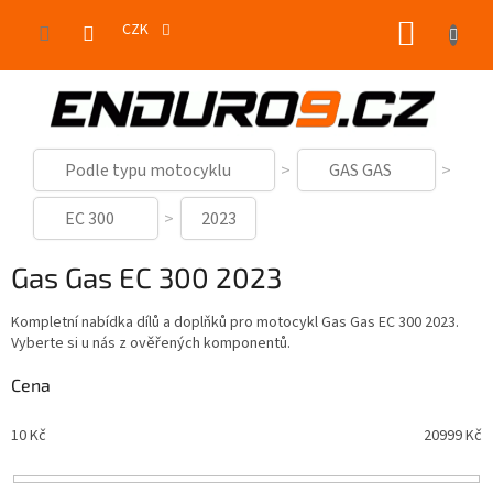
Přejít
NÁKUP
na
CZK
obsah
KOŠÍK
Podle typu motocyklu
GAS GAS
EC 300
2023
Gas Gas EC 300 2023
Kompletní nabídka dílů a doplňků pro motocykl Gas Gas EC 300 2023.
Vyberte si u nás z ověřených komponentů.
Cena
10
Kč
20999
Kč