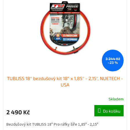
3 244 Kč
–23 %
TUBLISS 18" bezdušový kit 18" x 1,85" - 2,15", NUETECH -
USA
Skladem
2 490 Kč
Do košíku
Bezdušový kit TUBLISS 18" Pro ráfky šíře 1,85" - 2,15"