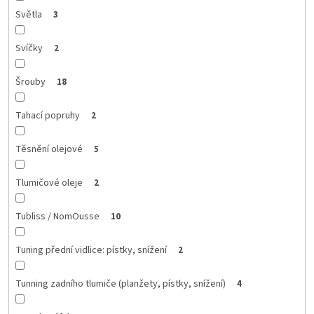
Světla
3
Svíčky
2
Šrouby
18
Tahací popruhy
2
Těsnění olejové
5
Tlumičové oleje
2
Tubliss / NomOusse
10
Tuning přední vidlice: pístky, snížení
2
Tunning zadního tlumiče (planžety, pístky, snížení)
4