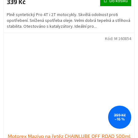
339 Kč
Do košíku
Plně syntetický Pro 4T i 2T motocykly. Skvělá odolnost proti
opotřebení. Snížená spotřeba oleje. Velmi dobrá tepelná a střihová
stabilita. Otestováno s katalyzátory. Ideální pro...
Kód:
M 160854
359 Kč
–16 %
Motorex Mazivo na řetěz CHAINLUBE OFF ROAD 500ml