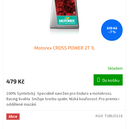
519 Kč
–7 %
Motorex CROSS POWER 2T 1L
Skladem
479 Kč
Do košíku
100% Syntetický. Speciálně navržen pro Enduro a motokross.
Racing kvalita. Snižuje tvorbu spalin. Nízká kouřovost. Pro premix i
oddělené mazání.
Kód:
TUBLISS18
Akce