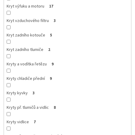
Kryt výfuku a motoru
17
Kryt vzduchového filtru
3
Kryt zadního kotouče
5
Kryt zadního tlumiče
2
Kryty a vodítka řetězu
9
Kryty chladiče přední
9
Kryty kyvky
3
Kryty př. tlumičů a vidlic
8
Kryty vidlice
7