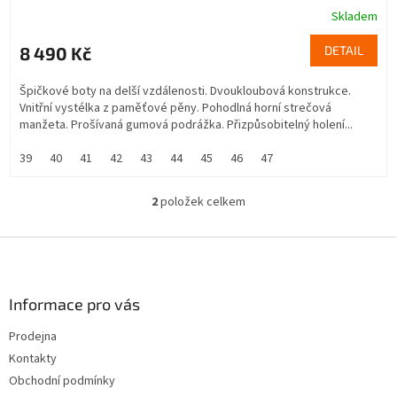
Skladem
8 490 Kč
DETAIL
Špičkové boty na delší vzdálenosti. Dvoukloubová konstrukce.
Vnitřní vystélka z paměťové pěny. Pohodlná horní strečová
manžeta. Prošívaná gumová podrážka. Přizpůsobitelný holení...
39
40
41
42
43
44
45
46
47
2
položek celkem
O
v
l
Z
á
á
d
p
a
a
Informace pro vás
c
t
í
Prodejna
í
p
Kontakty
r
v
Obchodní podmínky
k