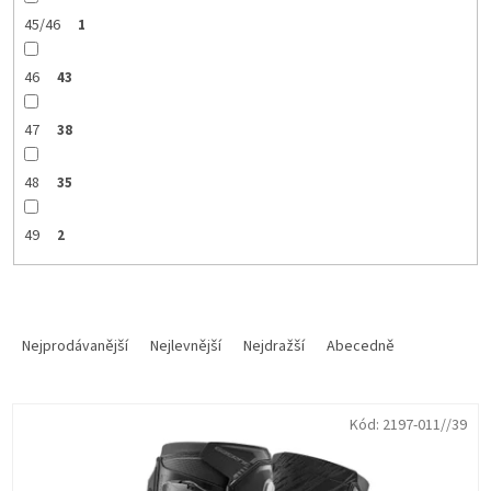
45/46
1
46
43
47
38
48
35
49
2
Ř
a
Nejprodávanější
Nejlevnější
Nejdražší
Abecedně
z
e
V
n
Kód:
2197-011//39
ý
í
p
p
i
r