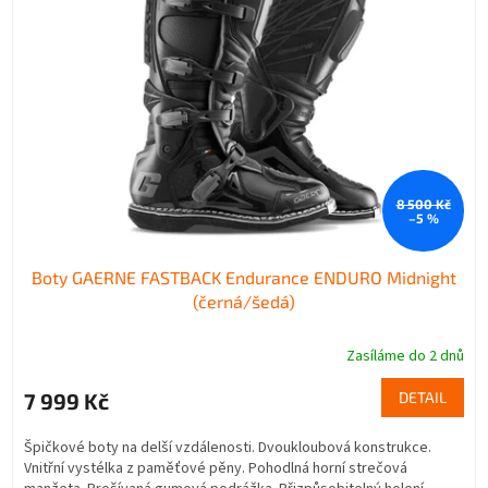
s
o
p
d
r
u
o
k
d
t
u
ů
k
t
8 500 Kč
ů
–5 %
Boty GAERNE FASTBACK Endurance ENDURO Midnight
(černá/šedá)
Zasíláme do 2 dnů
7 999 Kč
DETAIL
Špičkové boty na delší vzdálenosti. Dvoukloubová konstrukce.
Vnitřní vystélka z paměťové pěny. Pohodlná horní strečová