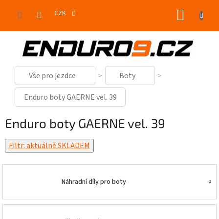
Přejít
NÁKUP
na
CZK
obsah
KOŠÍK
Vše pro jezdce
Boty
Enduro boty GAERNE vel. 39
Enduro boty GAERNE vel. 39
Filtr: aktuálně SKLADEM
Náhradní díly pro boty