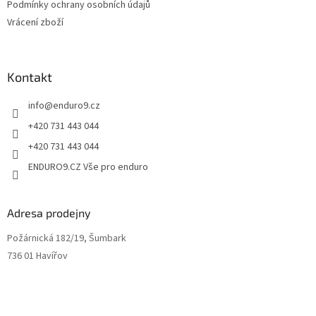
Podmínky ochrany osobních údajů
y
Vrácení zboží
v
ý
p
i
Kontakt
s
u
info
@
enduro9.cz
+420 731 443 044
+420 731 443 044
ENDURO9.CZ Vše pro enduro
Adresa prodejny
Požárnická 182/19, Šumbark
736 01 Havířov