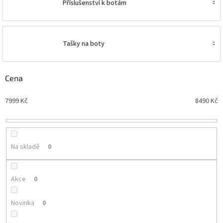
Příslušenství k botám
Tašky na boty
Cena
7999
Kč
8490
Kč
Na skladě
0
Akce
0
Novinka
0