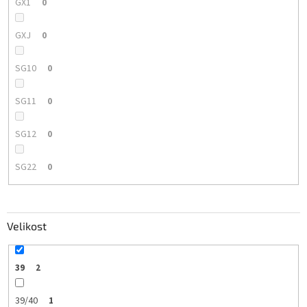
GX1
0
GXJ
0
SG10
0
SG11
0
SG12
0
SG22
0
Velikost
39
2
39/40
1