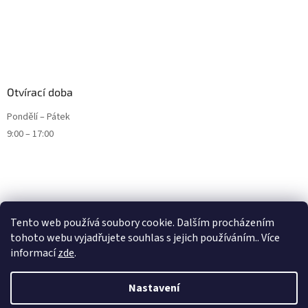
Otvírací doba
Pondělí – Pátek
9:00 – 17:00
Tento web používá soubory cookie. Dalším procházením
tohoto webu vyjadřujete souhlas s jejich používáním.. Více
informací
zde
.
Nastavení
Vytvořil Shoptet