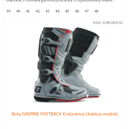
manžeta. Prošívaná gumová podrážka. Přizpůsobitelný holení...
39
40
41
42
43
44
45
46
47
48
Kód:
2196-003/42
Boty GAERNE FASTBACK Endurance (kaktus modrá)