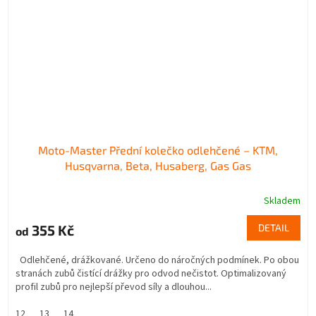
Moto-Master Přední kolečko odlehčené – KTM,
Husqvarna, Beta, Husaberg, Gas Gas
Skladem
355 Kč
DETAIL
od
Odlehčené, drážkované. Určeno do náročných podmínek. Po obou
stranách zubů čistící drážky pro odvod nečistot. Optimalizovaný
profil zubů pro nejlepší převod síly a dlouhou...
12
13
14