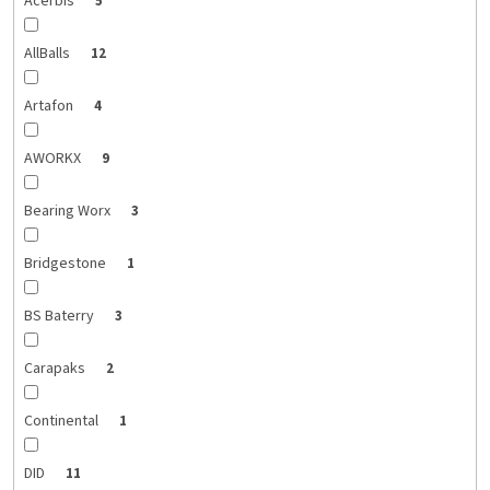
Acerbis
5
AllBalls
12
Artafon
4
AWORKX
9
Bearing Worx
3
Bridgestone
1
BS Baterry
3
Carapaks
2
Continental
1
DID
11