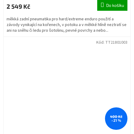
2 549 Kč
Do košíku
měkká zadní pneumatika pro hard/extreme enduro použití a
závody vynikající na kořenech, v potoku a v měkké hlíně neztratí se
ani na sněhu či ledu pro šotolinu, pevné povrchy a nebo...
Kód:
TT21801003
400 Kč
–21 %