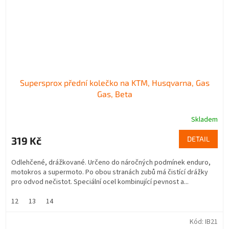
Supersprox přední kolečko na KTM, Husqvarna, Gas
Gas, Beta
Skladem
319 Kč
DETAIL
Odlehčené, drážkované. Určeno do náročných podmínek enduro,
motokros a supermoto. Po obou stranách zubů má čistící drážky
pro odvod nečistot. Speciální ocel kombinující pevnost a...
12
13
14
Kód:
IB21