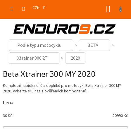
Přejít
NÁKUP
na
CZK
obsah
KOŠÍK
Podle typu motocyklu
BETA
Xtrainer 300 2T
2020
Beta Xtrainer 300 MY 2020
Kompletní nabídka dílů a doplňků pro motocykl Beta Xtrainer 300 MY
2020. Vyberte si u nás z ověřených komponentů.
Cena
30
Kč
20990
Kč