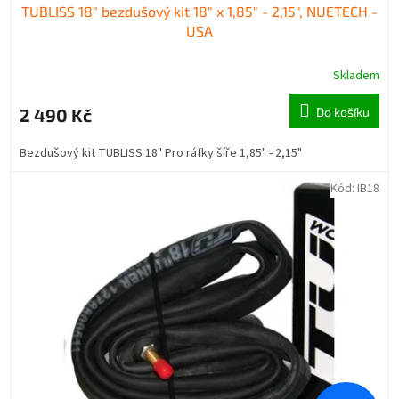
TUBLISS 18" bezdušový kit 18" x 1,85" - 2,15", NUETECH -
USA
Skladem
2 490 Kč
Do košíku
Bezdušový kit TUBLISS 18" Pro ráfky šíře 1,85" - 2,15"
Kód:
IB18