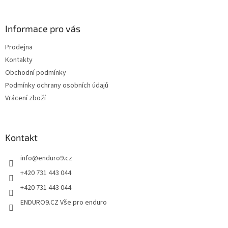
á
c
á
n
í
p
í
p
a
Informace pro vás
r
t
v
Prodejna
í
k
Kontakty
y
v
Obchodní podmínky
ý
Podmínky ochrany osobních údajů
p
Vrácení zboží
i
s
u
Kontakt
info
@
enduro9.cz
+420 731 443 044
+420 731 443 044
ENDURO9.CZ Vše pro enduro