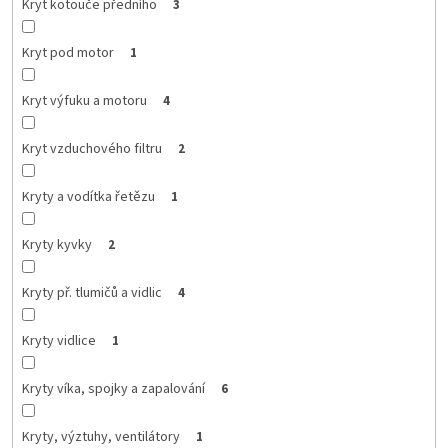
Kryt kotouče předního
3
Kryt pod motor
1
Kryt výfuku a motoru
4
Kryt vzduchového filtru
2
Kryty a vodítka řetězu
1
Kryty kyvky
2
Kryty př. tlumičů a vidlic
4
Kryty vidlice
1
Kryty víka, spojky a zapalování
6
Kryty, výztuhy, ventilátory
1