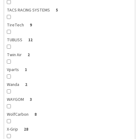
TACS RACING SYSTEMS
5
TireTech
9
TUBLISS
12
Twin Air
2
Vparts
1
Wanda
2
WAYGOM
3
WolfCarbon
8
X-Grip
28