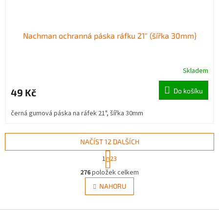
Nachman ochranná páska ráfku 21" (šířka 30mm}
Skladem
49 Kč
Do košíku
černá gumová páska na ráfek 21", šířka 30mm
NAČÍST 12 DALŠÍCH
S
1
23
t
O
r
276
položek celkem
v
á
l
NAHORU
n
á
k
d
o
v
Z
a