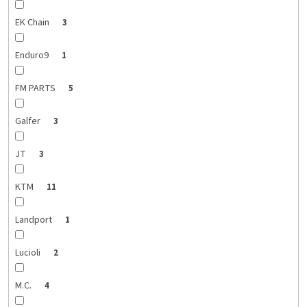
EK Chain
3
Enduro9
1
FM PARTS
5
Galfer
3
JT
3
KTM
11
Landport
1
Lucioli
2
M.C.
4