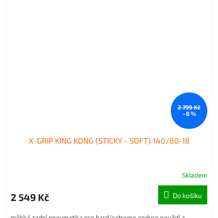
2 799 Kč
–8 %
X-GRIP KING KONG (STICKY - SOFT) 140/80-18
Skladem
2 549 Kč
Do košíku
měkká zadní pneumatika pro hard/extreme enduro použití a