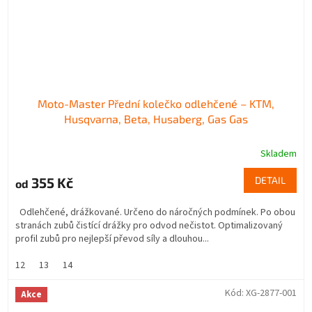
Moto-Master Přední kolečko odlehčené – KTM,
Husqvarna, Beta, Husaberg, Gas Gas
Skladem
355 Kč
DETAIL
od
Odlehčené, drážkované. Určeno do náročných podmínek. Po obou
stranách zubů čistící drážky pro odvod nečistot. Optimalizovaný
profil zubů pro nejlepší převod síly a dlouhou...
12
13
14
Kód:
XG-2877-001
Akce