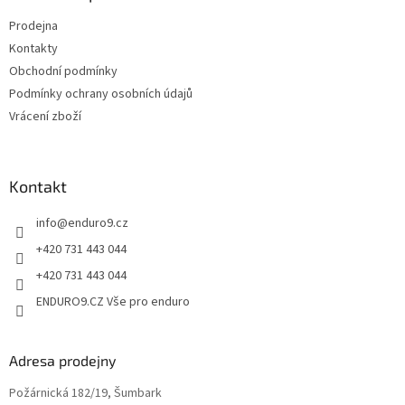
r
t
v
Prodejna
í
k
Kontakty
y
v
Obchodní podmínky
ý
Podmínky ochrany osobních údajů
p
Vrácení zboží
i
s
u
Kontakt
info
@
enduro9.cz
+420 731 443 044
+420 731 443 044
ENDURO9.CZ Vše pro enduro
Adresa prodejny
Požárnická 182/19, Šumbark