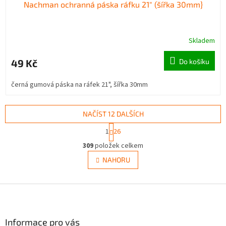
Nachman ochranná páska ráfku 21" (šířka 30mm}
Skladem
49 Kč
Do košíku
černá gumová páska na ráfek 21", šířka 30mm
NAČÍST 12 DALŠÍCH
S
1
26
t
O
r
309
položek celkem
v
á
l
NAHORU
n
á
k
d
o
v
Z
a
á
c
á
n
í
p
í
p
a
Informace pro vás