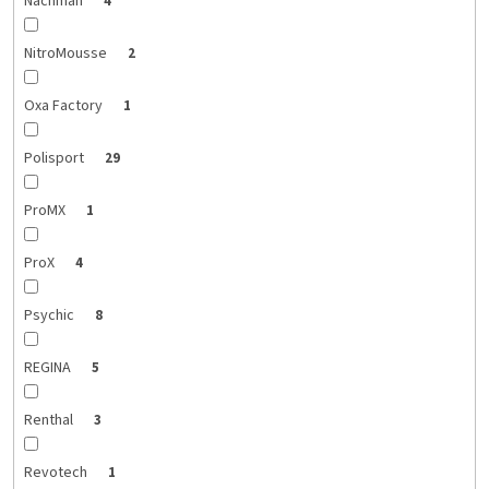
Nachman
4
NitroMousse
2
Oxa Factory
1
Polisport
29
ProMX
1
ProX
4
Psychic
8
REGINA
5
Renthal
3
Revotech
1