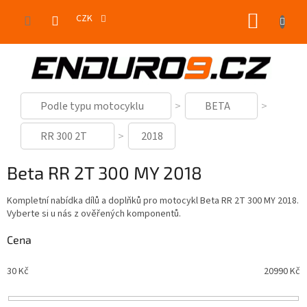
Přejít
NÁKUP
na
CZK
obsah
KOŠÍK
Podle typu motocyklu
BETA
RR 300 2T
2018
Beta RR 2T 300 MY 2018
Kompletní nabídka dílů a doplňků pro motocykl Beta RR 2T 300 MY 2018.
Vyberte si u nás z ověřených komponentů.
Cena
30
Kč
20990
Kč