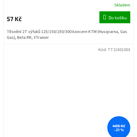
Skladem
57 Kč
Do košíku
Těsnění 2T výfuků 125/150/250/300 koncern KTM (Husqvarna, Gas
Gas), Beta RR, XTrainer
Kód:
TT21801003
400 Kč
–21 %