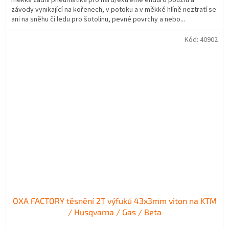
závody vynikající na kořenech, v potoku a v měkké hlíně neztratí se
ani na sněhu či ledu pro šotolinu, pevné povrchy a nebo...
Kód:
40902
OXA FACTORY těsnění 2T výfuků 43x3mm viton na KTM
/ Husqvarna / Gas / Beta