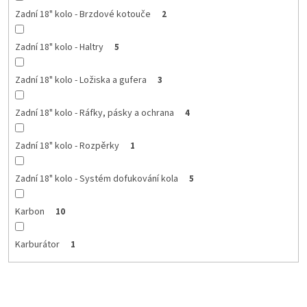
Zadní 18" kolo - Brzdové kotouče
2
Zadní 18" kolo - Haltry
5
Zadní 18" kolo - Ložiska a gufera
3
Zadní 18" kolo - Ráfky, pásky a ochrana
4
Zadní 18" kolo - Rozpěrky
1
Zadní 18" kolo - Systém dofukování kola
5
Karbon
10
Karburátor
1
Ř