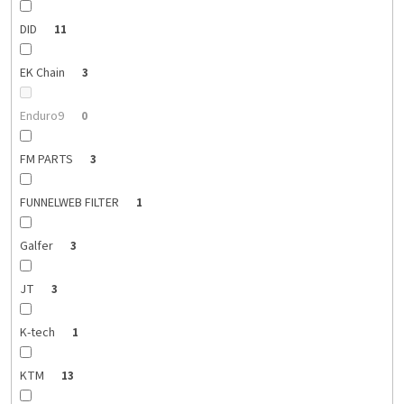
DID
11
EK Chain
3
Enduro9
0
FM PARTS
3
FUNNELWEB FILTER
1
Galfer
3
JT
3
K-tech
1
KTM
13