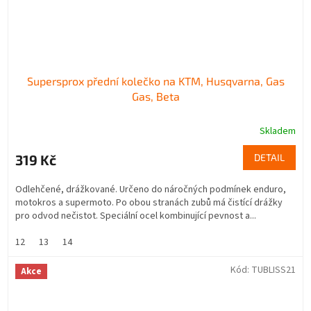
Supersprox přední kolečko na KTM, Husqvarna, Gas
Gas, Beta
Skladem
319 Kč
DETAIL
Odlehčené, drážkované. Určeno do náročných podmínek enduro,
motokros a supermoto. Po obou stranách zubů má čistící drážky
pro odvod nečistot. Speciální ocel kombinující pevnost a...
12
13
14
Kód:
TUBLISS21
Akce