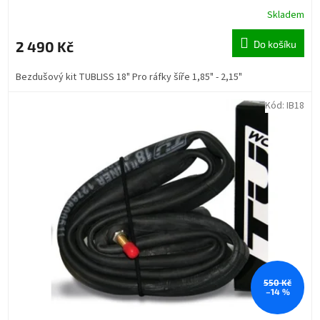
Skladem
2 490 Kč
Do košíku
Bezdušový kit TUBLISS 18" Pro ráfky šíře 1,85" - 2,15"
Kód:
IB18
550 Kč
–14 %