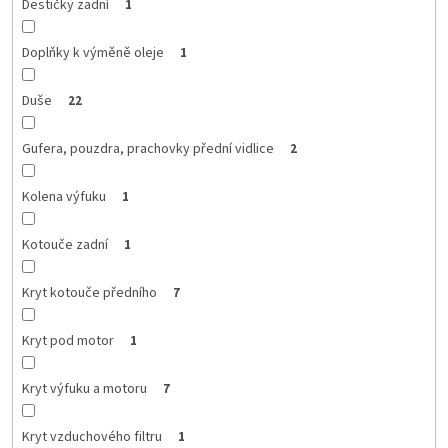
Destičky zadní
1
Doplňky k výměně oleje
1
Duše
22
Gufera, pouzdra, prachovky přední vidlice
2
Kolena výfuku
1
Kotouče zadní
1
Kryt kotouče předního
7
Kryt pod motor
1
Kryt výfuku a motoru
7
Kryt vzduchového filtru
1