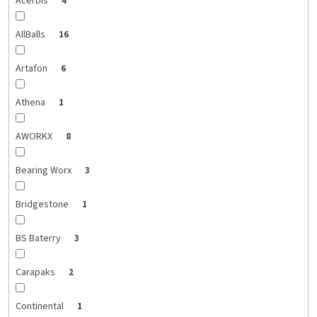
Acerbis
4
AllBalls
16
Artafon
6
Athena
1
AWORKX
8
Bearing Worx
3
Bridgestone
1
BS Baterry
3
Carapaks
2
Continental
1