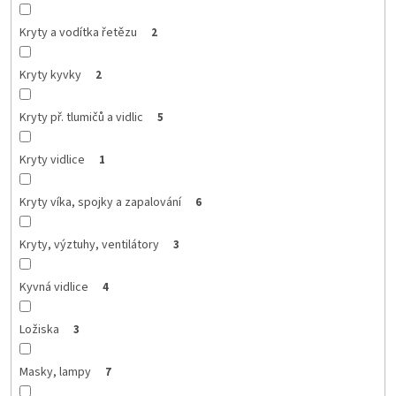
Kryty a vodítka řetězu
2
Kryty kyvky
2
Kryty př. tlumičů a vidlic
5
Kryty vidlice
1
Kryty víka, spojky a zapalování
6
Kryty, výztuhy, ventilátory
3
Kyvná vidlice
4
Ložiska
3
Masky, lampy
7