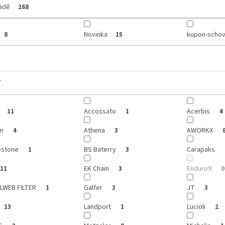
ladě
268
Novinka
kupon-schov
8
15
y
Accossato
Acerbis
11
1
4
on
Athena
AWORKX
4
3
estone
BS Baterry
Carapaks
1
3
EK Chain
Enduro9
11
3
0
LWEB FILTER
Galfer
JT
1
3
3
Landport
Lucioli
13
1
2