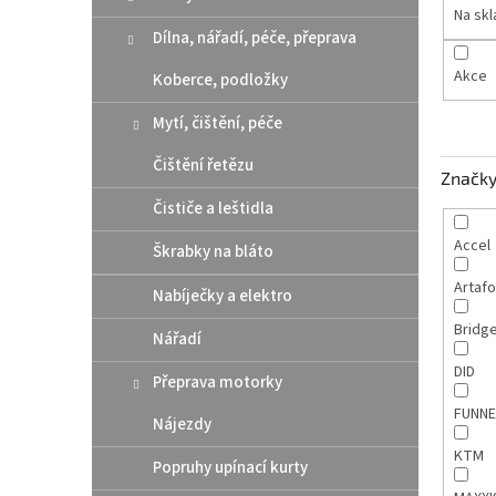
n
Na sk
e
Dílna, nářadí, péče, přeprava
l
Akce
Koberce, podložky
Mytí, čištění, péče
Čištění řetězu
Značk
Čističe a leštidla
Accel
Škrabky na bláto
Artaf
Nabíječky a elektro
Bridg
Nářadí
DID
Přeprava motorky
FUNNE
Nájezdy
KTM
Popruhy upínací kurty