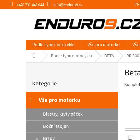
Přejít
PR
+420 731 443 044
info@enduro9.cz
na
obsah
Podle typu motocyklu
Vše pro motorku
Vše
Domů
Podle typu motocyklu
BETA
RR 300
P
Bet
o
Přeskočit
s
Kategorie
kategorie
Kompletn
t
r
a
Vše pro motorku
n
n
Blastry, kryty páček
í
Boční stojan
p
a
Brzdy