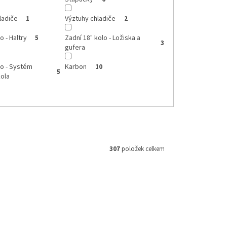
ladiče
Výztuhy chladiče
1
2
o - Haltry
Zadní 18" kolo - Ložiska a
5
3
gufera
lo - Systém
Karbon
10
5
ola
307
položek celkem
Kód:
IB18
Kód:
RT27