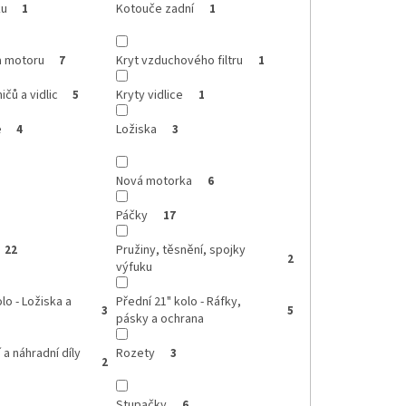
ku
Kotouče zadní
1
1
a motoru
Kryt vzduchového filtru
7
1
ičů a vidlic
Kryty vidlice
5
1
e
Ložiska
4
3
Nová motorka
6
Páčky
17
Pružiny, těsnění, spojky
22
2
výfuku
lo - Ložiska a
Přední 21" kolo - Ráfky,
3
5
pásky a ochrana
 a náhradní díly
Rozety
3
2
Stupačky
6