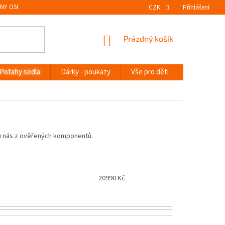
NY OSOBNÍCH ÚDAJŮ
VRÁCENÍ ZBOŽÍ
CZK
Přihlášení
NÁKUPNÍ
Prázdný košík
KOŠÍK
Potahy sedla
Dárky - poukazy
Vše pro děti
Novinky
 u nás z ověřených komponentů.
20990
Kč