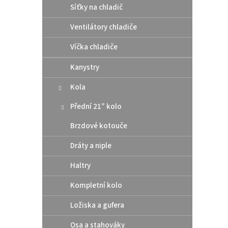
Síťky na chladič
p
d
r
u
Ventilátory chladiče
o
k
d
t
Víčka chladiče
u
ů
TUBLI
k
Kanystry
1,85"
t
Kola
ů
Přední 21" kolo
2 4
Brzdové kotouče
Bezduš
Dráty a niple
šíře 1,
Haltry
Kompletní kolo
Ložiska a gufera
Osa a stahováky