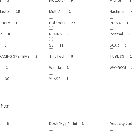
IS
Metzeler
Michelin
3
9
1
aster
Multi Air
Nachman
15
2
actory
Polisport
ProMX
1
27
1
ic
REGINA
Renthal
8
5
3
S3
SCAR
1
11
5
RACING SYSTEMS
TireTech
TUBLISS
5
9
1
s
Wanda
WAYGOM
1
2
p
YUASA
30
1
filtr
e
Destičky přední
Destičky zad
6
2