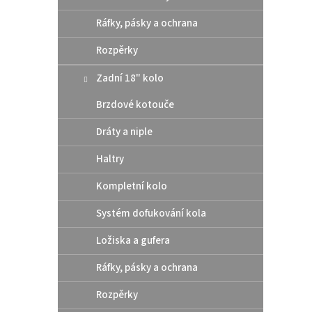
Ráfky, pásky a ochrana
Rozpěrky
Moto
Zadní 18" kolo
odle
Husa
Brzdové kotouče
Dráty a niple
3
od
Haltry
Odleh
Kompletní kolo
nároč
zubů č
Systém dofukování kola
Optima
převod
Ložiska a gufera
12
Ráfky, pásky a ochrana
Rozpěrky