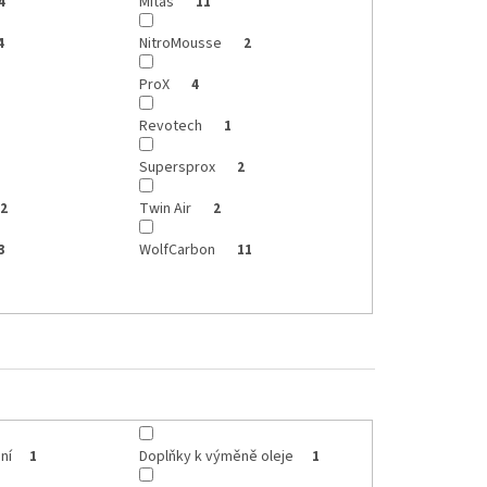
Mitas
4
11
NitroMousse
4
2
ProX
4
Revotech
1
Supersprox
2
Twin Air
2
2
WolfCarbon
3
11
ní
Doplňky k výměně oleje
1
1