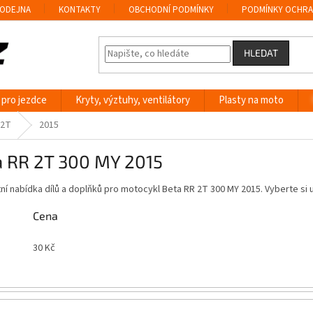
ODEJNA
KONTAKTY
OBCHODNÍ PODMÍNKY
PODMÍNKY OCHRA
HLEDAT
 pro jezdce
Kryty, výztuhy, ventilátory
Plasty na moto
 2T
2015
a RR 2T 300 MY 2015
í nabídka dílů a doplňků pro motocykl Beta RR 2T 300 MY 2015. Vyberte si
Cena
30
Kč