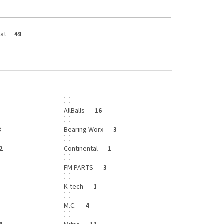
at
49
AllBalls
16
Bearing Worx
8
3
Continental
2
1
FM PARTS
3
K-tech
1
M.C.
4