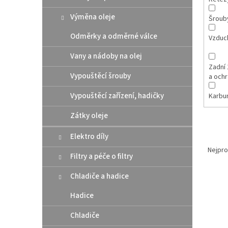
Výměna oleje
Šroub
Odměrky a odměrné válce
Vzduch
Vany a nádoby na olej
Zadní 
Vypouštěcí šrouby
a och
Vypouštěcí zařízení, hadičky
Karbu
Zátky oleje
Elektro díly
Ř
a
Nejpro
Filtry a péče o filtry
z
e
Chladiče a hadice
V
n
Akce
ý
í
Hadice
p
p
i
Chladiče
r
s
o