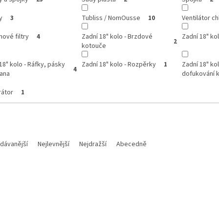
y
Tubliss / NomOusse
Ventilátor ch
3
10
ové filtry
Zadní 18" kolo - Brzdové
Zadní 18" kol
4
2
kotouče
18" kolo - Ráfky, pásky
Zadní 18" kolo - Rozpěrky
Zadní 18" ko
1
4
rana
dofukování k
rátor
1
dávanější
Nejlevnější
Nejdražší
Abecedně
Kód:
TUBLISS18