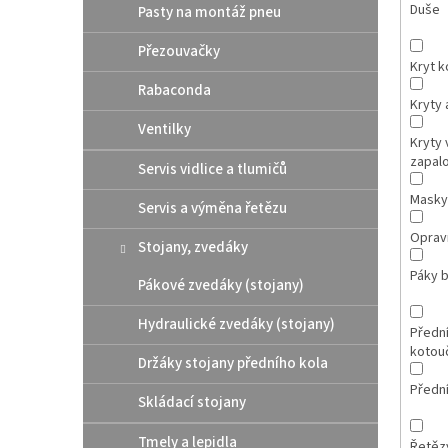
Duše
Pasty na montáž pneu
Přezouvačky
Kryt 
Rabaconda
Kryty 
Ventilky
Kryty 
zapal
Servis vidlice a tlumičů
Masky
Servis a výměna řetězu
Opravn
Stojany, zvedáky
Páky b
Pákové zvedáky (stojany)
Hydraulické zvedáky (stojany)
Přední
kotou
Držáky stojany předního kola
Přední
Skládací stojany
Tmely a lepidla
Řetěz