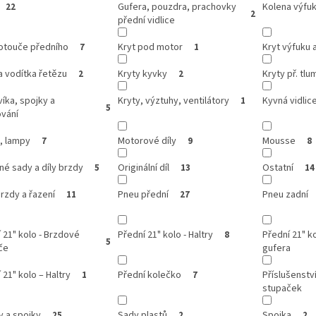
Gufera, pouzdra, prachovky
Kolena výfu
22
2
přední vidlice
kotouče předního
Kryt pod motor
Kryt výfuku 
7
1
a vodítka řetězu
Kryty kyvky
Kryty př. tlum
2
2
víka, spojky a
Kryty, výztuhy, ventilátory
Kyvná vidlic
1
5
ování
, lampy
Motorové díly
Mousse
7
9
8
é sady a díly brzdy
Originální díl
Ostatní
5
13
14
rzdy a řazení
Pneu přední
Pneu zadní
11
27
 21" kolo - Brzdové
Přední 21" kolo - Haltry
Přední 21" ko
8
5
če
gufera
 21" kolo – Haltry
Přední kolečko
Příslušenství
1
7
stupaček
y a spojky
Sady plastů
Spojka
25
2
2