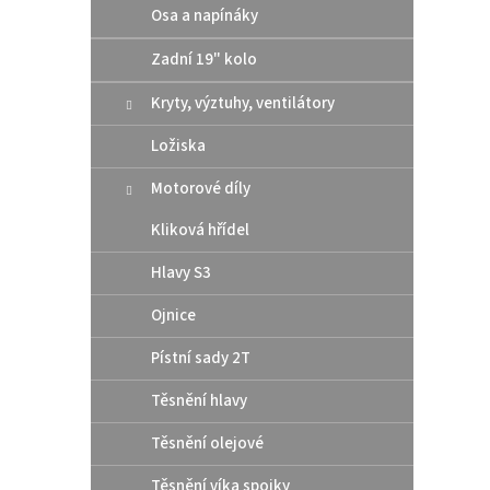
Osa a napínáky
Zadní 19" kolo
Kryty, výztuhy, ventilátory
Ložiska
Supe
Motorové díly
Husq
Kliková hřídel
Hlavy S3
319
Ojnice
Odleh
nároč
Pístní sady 2T
super
čistíc
Těsnění hlavy
ocel k
12
Těsnění olejové
Těsnění víka spojky