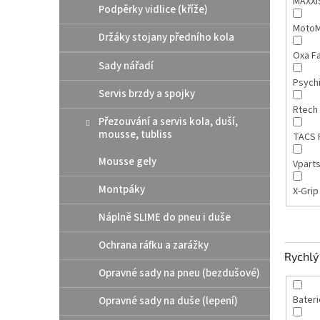
MAXX
Podpěrky vidlice (kříže)
MotoM
Držáky stojany předního kola
Oxa F
Sady nářadí
Psych
Servis brzdy a spojky
Rtech
Přezouvání a servis kola, duší,
mousse, tubliss
TACS 
Mousse gely
Vpart
Montpáky
X-Gri
Náplně SLIME do pneu i duše
Ochrana ráfku a zarážky
Rychlý 
Opravné sady na pneu (bezdušové)
Bateri
Opravné sady na duše (lepení)