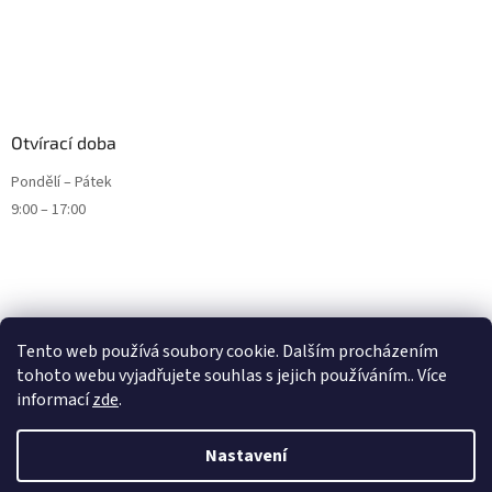
Otvírací doba
Pondělí – Pátek
9:00 – 17:00
Tento web používá soubory cookie. Dalším procházením
tohoto webu vyjadřujete souhlas s jejich používáním.. Více
informací
zde
.
Nastavení
Vytvořil Shoptet