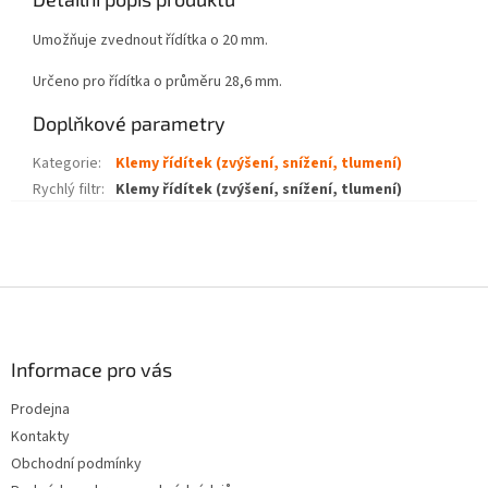
Umožňuje zvednout řídítka o 20 mm.
Určeno pro řídítka o průměru 28,6 mm.
Doplňkové parametry
Kategorie
:
Klemy řídítek (zvýšení, snížení, tlumení)
Rychlý filtr
:
Klemy řídítek (zvýšení, snížení, tlumení)
Z
á
p
a
Informace pro vás
t
Prodejna
í
Kontakty
Obchodní podmínky