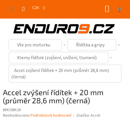
Přejít
NÁKUP
na
CZK
obsah
KOŠÍK
Vše pro motorku
Řídítka a gripy
Klemy řídítek (zvýšení, snížení, tlumení)
Accel zvýšení řídítek + 20 mm (průměr 28,6 mm)
(černá)
Accel zvýšení řídítek + 20 mm
(průměr 28,6 mm) (černá)
BM15BK28
Průměrné
Neohodnoceno
Podrobnosti hodnocení
Značka:
Accel
hodnocení
produktu