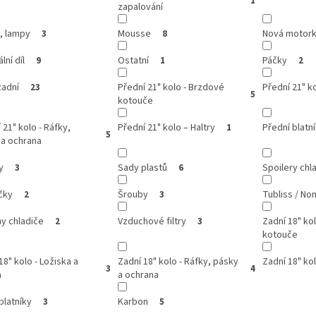
1
zapalování
, lampy
Mousse
Nová motor
3
8
lní díl
Ostatní
Páčky
9
1
2
zadní
Přední 21" kolo - Brzdové
Přední 21" ko
23
5
kotouče
 21" kolo - Ráfky,
Přední 21" kolo – Haltry
Přední blatn
1
5
 a ochrana
y
Sady plastů
Spoilery chl
3
6
čky
Šrouby
Tubliss / N
2
3
y chladiče
Vzduchové filtry
Zadní 18" ko
2
3
kotouče
18" kolo - Ložiska a
Zadní 18" kolo - Ráfky, pásky
Zadní 18" ko
3
4
a
a ochrana
blatníky
Karbon
3
5