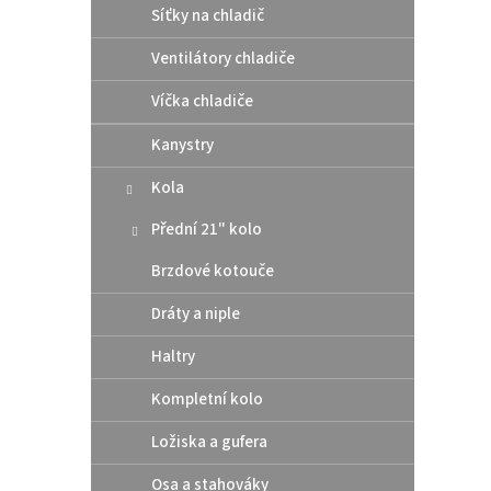
Síťky na chladič
2 4
Ventilátory chladiče
Bezduš
Víčka chladiče
šíře 1,
Kanystry
Kola
Přední 21" kolo
Brzdové kotouče
Dráty a niple
Haltry
Moto
odle
Kompletní kolo
Husa
Ložiska a gufera
Osa a stahováky