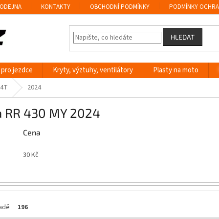
ODEJNA
KONTAKTY
OBCHODNÍ PODMÍNKY
PODMÍNKY OCHRA
HLEDAT
 pro jezdce
Kryty, výztuhy, ventilátory
Plasty na moto
 4T
2024
a RR 430 MY 2024
Cena
30
Kč
ladě
196