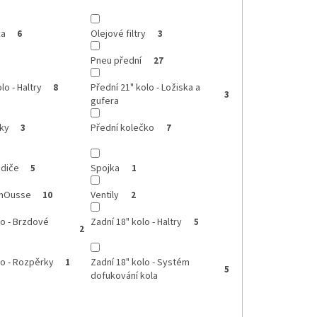
ka
Olejové filtry
6
3
Pneu přední
27
lo - Haltry
Přední 21" kolo - Ložiska a
8
3
gufera
íky
Přední kolečko
3
7
adiče
Spojka
5
1
omOusse
Ventily
10
2
lo - Brzdové
Zadní 18" kolo - Haltry
5
2
lo - Rozpěrky
Zadní 18" kolo - Systém
1
5
dofukování kola