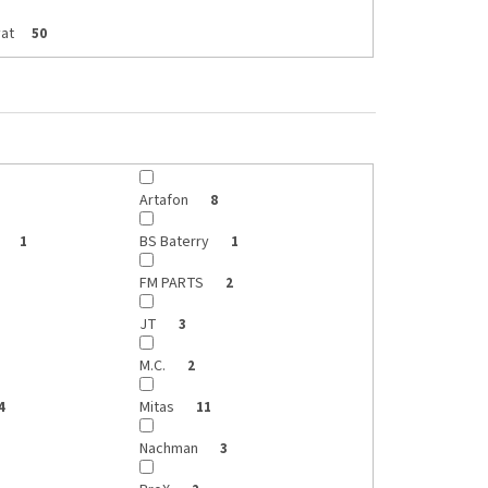
at
50
Artafon
8
e
BS Baterry
1
1
FM PARTS
2
JT
3
M.C.
2
Mitas
4
11
Nachman
3