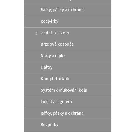
3
od
Ráfky, pásky a ochrana
Odleh
nároč
Rozpěrky
zubů č
Optima
Zadní 18" kolo
převod
12
Brzdové kotouče
Akce
Dráty a niple
Haltry
Kompletní kolo
Systém dofukování kola
Ložiska a gufera
Ráfky, pásky a ochrana
TUBLI
GEN.
Rozpěrky