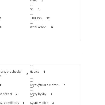
ProX
2
S3
1
TUBLISS
9
12
WolfCarbon
3
6
zdra, prachovky
Hadice
1
2
e
Kryt výfuku a motoru
1
7
če přední
Kryty kyvky
2
1
y, ventilátory
Kyvná vidlice
5
3