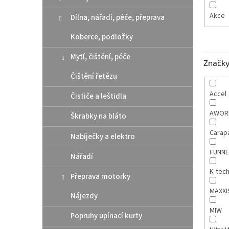
n
e
Akce
Dílna, nářadí, péče, přeprava
l
Koberce, podložky
Mytí, čištění, péče
Značk
Čištění řetězu
Accel
Čističe a leštidla
AWOR
Škrabky na bláto
Carap
Nabíječky a elektro
FUNNE
Nářadí
K-tec
Přeprava motorky
MAXX
Nájezdy
MIW
Popruhy upínací kurty