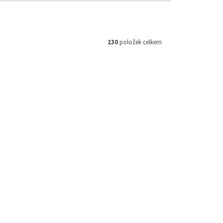
230
položek celkem
Kód:
IB18
Kód:
RT27
550 Kč
–14 %
,85",
TUBLISS náhradní páska 27mm
zadní 18" a 19", NUETECH - USA
Skladem
Skladem