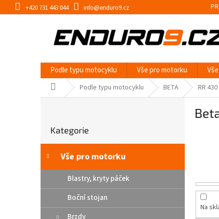
Přejít
PR
+420 731 443 044
info@enduro9.cz
na
obsah
Podle typu motocyklu
Vše pro motorku
Vše
Domů
Podle typu motocyklu
BETA
RR 430
P
Bet
o
Přeskočit
s
Kategorie
kategorie
t
r
a
Vše pro motorku
n
n
Blastry, kryty páček
í
Boční stojan
p
Na sk
a
Brzdy