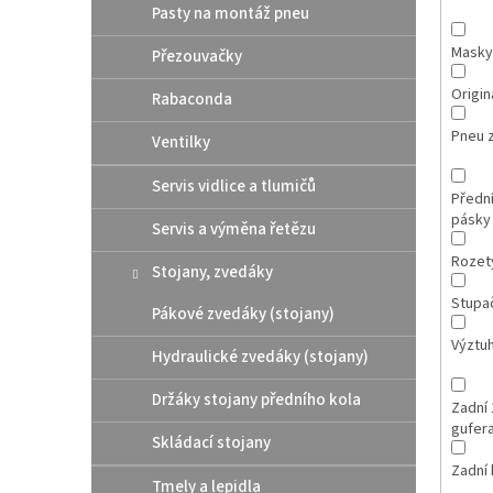
Pasty na montáž pneu
Masky
Přezouvačky
Originá
Rabaconda
Pneu 
Ventilky
Servis vidlice a tlumičů
Přední
pásky
Servis a výměna řetězu
Rozet
Stojany, zvedáky
Stupa
Pákové zvedáky (stojany)
Výztuh
Hydraulické zvedáky (stojany)
Držáky stojany předního kola
Zadní 
gufer
Skládací stojany
Zadní 
Tmely a lepidla