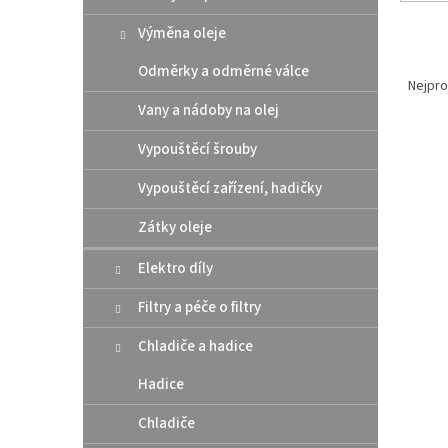
Výměna oleje
Ř
Odměrky a odměrné válce
a
Nejpro
z
Vany a nádoby na olej
e
V
n
Vypouštěcí šrouby
Akce
ý
í
Vypouštěcí zařízení, hadičky
p
p
i
r
Zátky oleje
s
o
p
d
Elektro díly
r
u
o
k
Filtry a péče o filtry
d
t
u
Chladiče a hadice
ů
TUBLI
k
Hadice
1,85"
t
ů
Chladiče