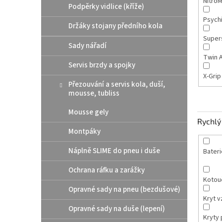
Nitro
Podpěrky vidlice (kříže)
Psych
Držáky stojany předního kola
Super
Sady nářadí
Twin A
Servis brzdy a spojky
X-Gri
Přezouvání a servis kola, duší,
mousse, tubliss
Mousse gely
Rychlý 
Montpáky
Náplně SLIME do pneu i duše
Bateri
Ochrana ráfku a zarážky
Kotou
Opravné sady na pneu (bezdušové)
Kryt v
Opravné sady na duše (lepení)
Kryty p