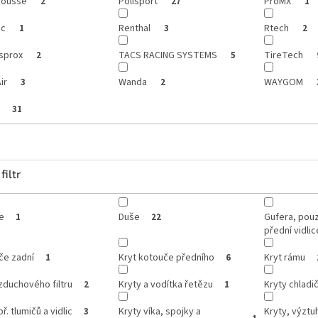
Mousse
Polisport
ProMX
2
27
1
ic
Renthal
Rtech
1
3
2
sprox
TACS RACING SYSTEMS
TireTech
2
5
ir
Wanda
WAYGOM
3
2
p
31
filtr
e
Duše
Gufera, pou
1
22
přední vidlic
če zadní
Kryt kotouče předního
Kryt rámu
1
6
zduchového filtru
Kryty a vodítka řetězu
Kryty chladi
2
1
ř. tlumičů a vidlic
Kryty víka, spojky a
Kryty, výztuh
3