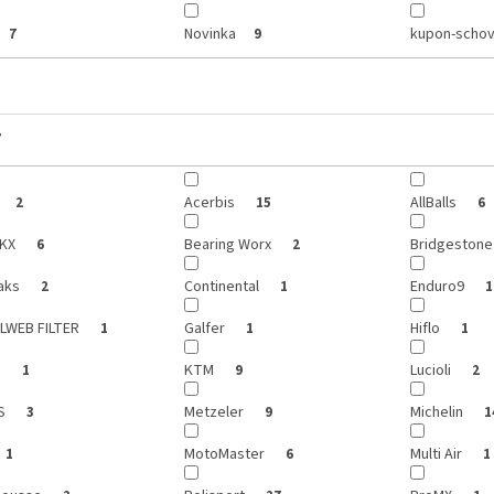
Novinka
kupon-schov
7
9
y
Acerbis
AllBalls
2
15
6
KX
Bearing Worx
Bridgeston
6
2
aks
Continental
Enduro9
2
1
1
LWEB FILTER
Galfer
Hiflo
1
1
1
h
KTM
Lucioli
1
9
2
IS
Metzeler
Michelin
3
9
1
MotoMaster
Multi Air
1
6
1