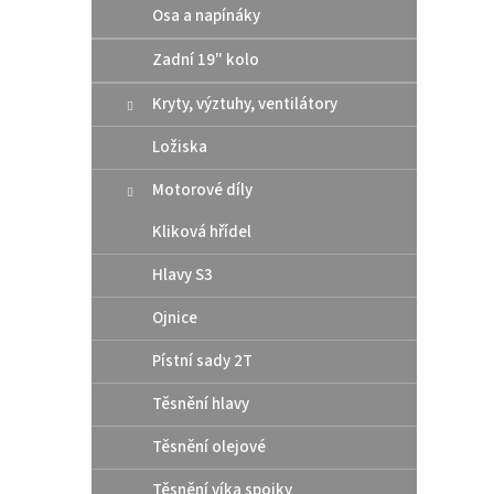
Osa a napínáky
Zadní 19" kolo
2 4
Kryty, výztuhy, ventilátory
Bezduš
šíře 1
Ložiska
Motorové díly
Kliková hřídel
Hlavy S3
Ojnice
Pístní sady 2T
Těsnění hlavy
Těsnění olejové
Tire
Těsnění víka spojky