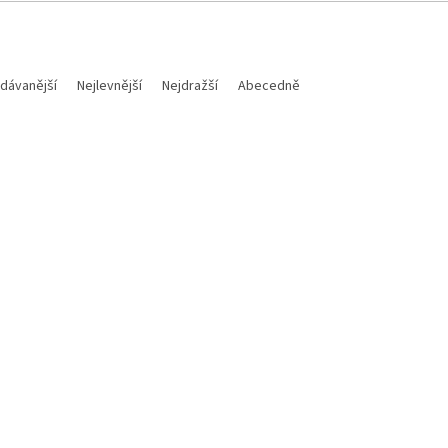
dávanější
Nejlevnější
Nejdražší
Abecedně
Kód:
TUBLISS18
3 244 Kč
–23 %
SS 18" bezdušový kit 18" x
TUBLISS náhradní duše 18"x1
 - 2,15", NUETECH - USA
NUETECH - USA
Skladem