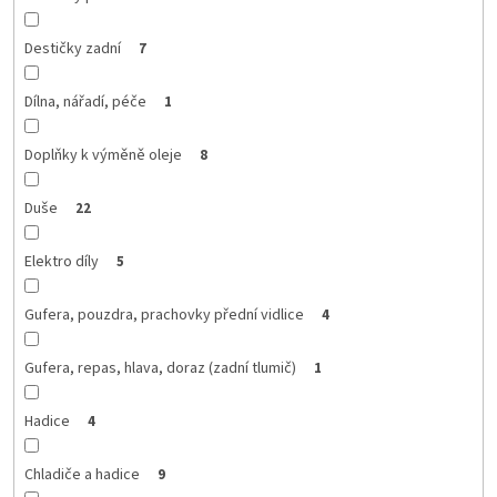
Destičky zadní
7
Dílna, nářadí, péče
1
Doplňky k výměně oleje
8
Duše
22
Elektro díly
5
Gufera, pouzdra, prachovky přední vidlice
4
Gufera, repas, hlava, doraz (zadní tlumič)
1
Hadice
4
Chladiče a hadice
9