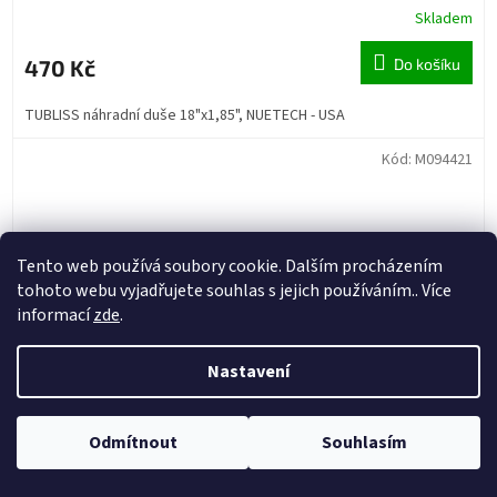
Skladem
470 Kč
Do košíku
TUBLISS náhradní duše 18"x1,85", NUETECH - USA
Kód:
M094421
Tento web používá soubory cookie. Dalším procházením
tohoto webu vyjadřujete souhlas s jejich používáním.. Více
informací
zde
.
Nastavení
Odmítnout
Souhlasím