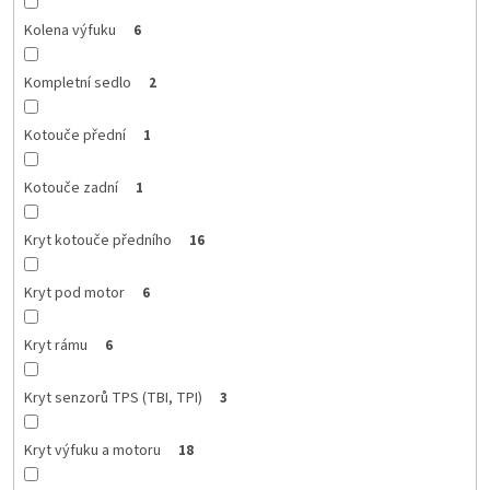
Kolena výfuku
6
Kompletní sedlo
2
Kotouče přední
1
Kotouče zadní
1
Kryt kotouče předního
16
Kryt pod motor
6
Kryt rámu
6
Kryt senzorů TPS (TBI, TPI)
3
Kryt výfuku a motoru
18