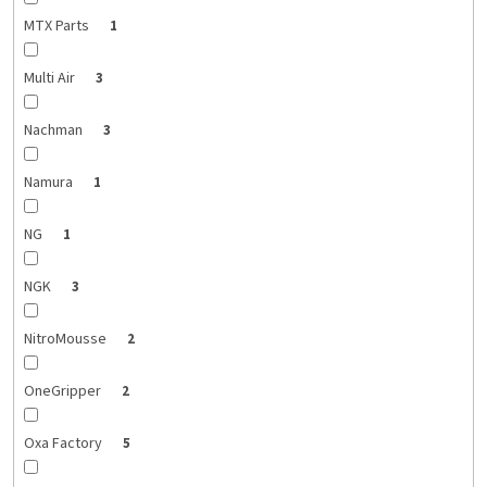
MTX Parts
1
Multi Air
3
Nachman
3
Namura
1
NG
1
NGK
3
NitroMousse
2
OneGripper
2
Oxa Factory
5