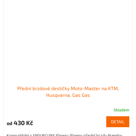
Přední brzdové destičky Moto-Master na KTM,
Husqvarna, Gas Gas
Skladem
430 Kč
DETAIL
od
Kompatibilní s ENDURO/MX třmeny třmeny přední brzdy Brembo,