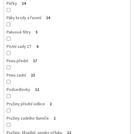
Páčky
14
Páky brzdy a řazení
14
Palivové filtry
5
Pístní sady 2T
6
Pneu přední
27
Pneu zadní
23
Podsedlovky
12
Pružiny přední vidlice
2
Pružiny zadního tlumiče
2
Pružiny, těsnění, spojky výfuku
12