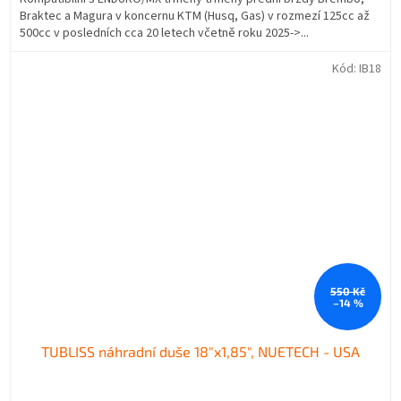
Braktec a Magura v koncernu KTM (Husq, Gas) v rozmezí 125cc až
500cc v posledních cca 20 letech včetně roku 2025->...
Kód:
IB18
550 Kč
–14 %
TUBLISS náhradní duše 18"x1,85", NUETECH - USA