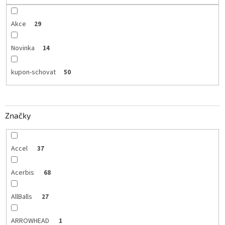
Akce
29
Novinka
14
kupon-schovat
50
Značky
Accel
37
Acerbis
68
AllBalls
27
ARROWHEAD
1