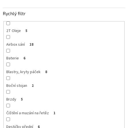
Rychlý filtr
2T Oleje
5
Airbox sání
18
Baterie
6
Blastry, kryty páček
8
Boční stojan
2
Brzdy
5
Čištění a mazání na řetěz
1
Destičky přední
6