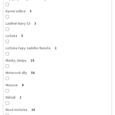
Kyvná vidlice
5
Laděné hlavy S3
3
Ložiska
5
Ložiska čepy zadního tlumiče
2
Masky, lampy
19
Motorové díly
56
Mousse
8
Nářadí
2
Nová motorka
24