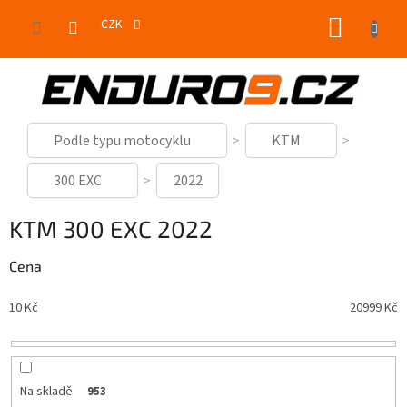
Přejít
NÁKUP
na
CZK
obsah
KOŠÍK
Podle typu motocyklu
KTM
300 EXC
2022
KTM 300 EXC 2022
Cena
10
Kč
20999
Kč
Na skladě
953