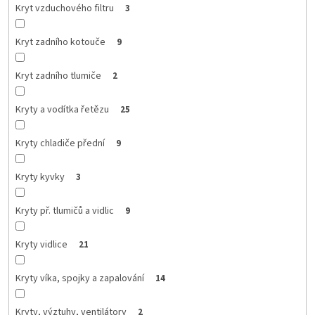
Kryt vzduchového filtru
3
Kryt zadního kotouče
9
Kryt zadního tlumiče
2
Kryty a vodítka řetězu
25
Kryty chladiče přední
9
Kryty kyvky
3
Kryty př. tlumičů a vidlic
9
Kryty vidlice
21
Kryty víka, spojky a zapalování
14
Kryty, výztuhy, ventilátory
2