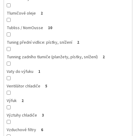
Tlumičové oleje
2
Tubliss / NomOusse
10
Tuning přední vidlice: pístky, snížení
2
Tunning zadního tlumiče (planžety, pístky, snížení)
2
Vaty do výfuku
1
Ventilátor chladiče
5
Výfuk
2
Výztuhy chladiče
3
Vzduchové filtry
6