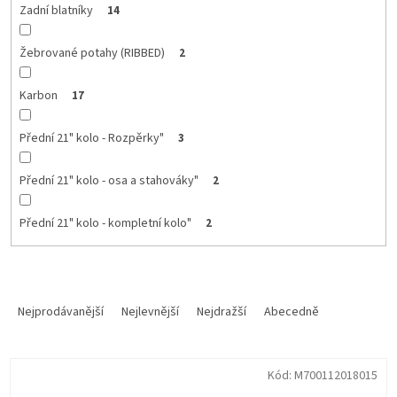
Zadní blatníky
14
Žebrované potahy (RIBBED)
2
Karbon
17
Přední 21" kolo - Rozpěrky"
3
Přední 21" kolo - osa a stahováky"
2
Přední 21" kolo - kompletní kolo"
2
Ř
a
Nejprodávanější
Nejlevnější
Nejdražší
Abecedně
z
e
V
n
Kód:
M700112018015
ý
í