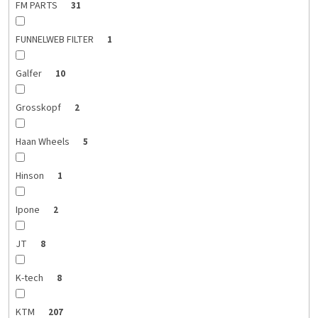
FM PARTS
31
FUNNELWEB FILTER
1
Galfer
10
Grosskopf
2
Haan Wheels
5
Hinson
1
Ipone
2
JT
8
K-tech
8
KTM
207