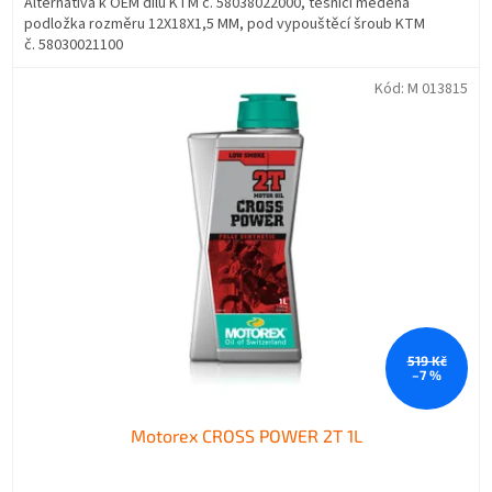
Alternativa k OEM dílu KTM č. 58038022000, těsnící měděná
podložka rozměru 12X18X1,5 MM, pod vypouštěcí šroub KTM
č. 58030021100
Kód:
M 013815
519 Kč
–7 %
Motorex CROSS POWER 2T 1L