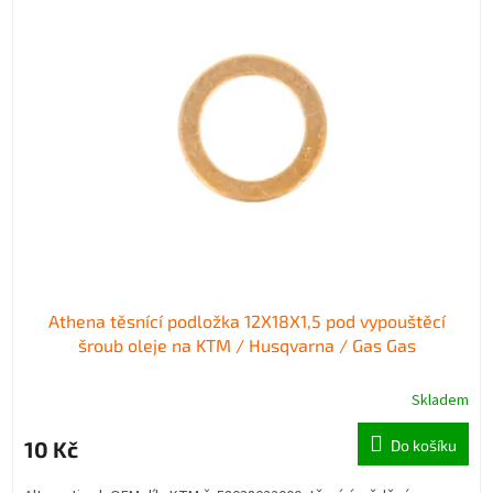
p
p
i
r
s
o
p
d
r
u
o
k
d
t
u
ů
k
t
ů
Athena těsnící podložka 12X18X1,5 pod vypouštěcí
šroub oleje na KTM / Husqvarna / Gas Gas
Skladem
10 Kč
Do košíku