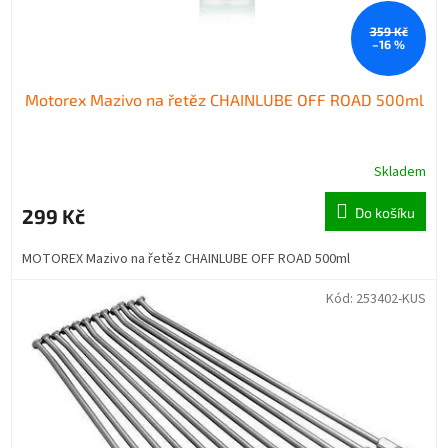
t
359 Kč
ů
–16 %
Motorex Mazivo na řetěz CHAINLUBE OFF ROAD 500ml
Skladem
299 Kč
Do košíku
MOTOREX Mazivo na řetěz CHAINLUBE OFF ROAD 500ml
Kód:
253402-KUS