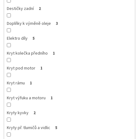
Destičky zadní
2
Doplňky k výměně oleje
3
Elektro díly
5
Kryt kolečka předního
1
Kryt pod motor
1
Kryt rámu
1
Kryt výfuku a motoru
1
Kryty kyvky
2
Kryty př. tlumičů a vidlic
5