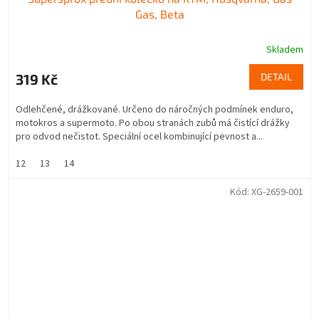
Gas, Beta
Skladem
319 Kč
DETAIL
Odlehčené, drážkované. Určeno do náročných podmínek enduro,
motokros a supermoto. Po obou stranách zubů má čistící drážky
pro odvod nečistot. Speciální ocel kombinující pevnost a...
12
13
14
Kód:
XG-2659-001