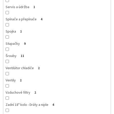
Servis a údržba
1
Spínače a přepínače
4
Spojka
1
Stupačky
9
Šrouby
11
Ventilátor chladiče
2
Ventily
2
Vzduchové filtry
2
Zadní 18" kolo - Dráty a niple
4