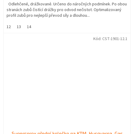
Odlehčené, drážkované. Určeno do náročných podmínek. Po obou
stranách zubů čistící drážky pro odvod nečistot. Optimalizovaný
profil zubů pro nejlepší převod síly a dlouhou...
12
13
14
Kód:
CST-1901-12.1
Supersprox přední kolečko na KTM, Husqvarna, Gas