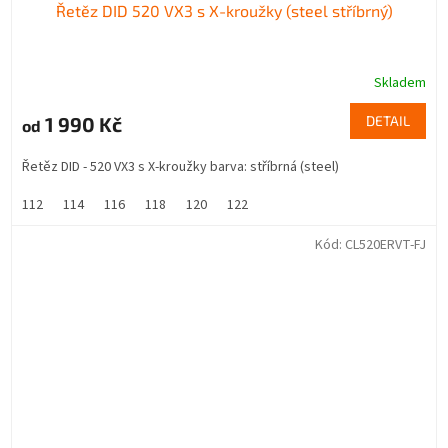
Řetěz DID 520 VX3 s X-kroužky (steel stříbrný)
Skladem
1 990 Kč
DETAIL
od
Řetěz DID - 520 VX3 s X-kroužky barva: stříbrná (steel)
112
114
116
118
120
122
Kód:
CL520ERVT-FJ