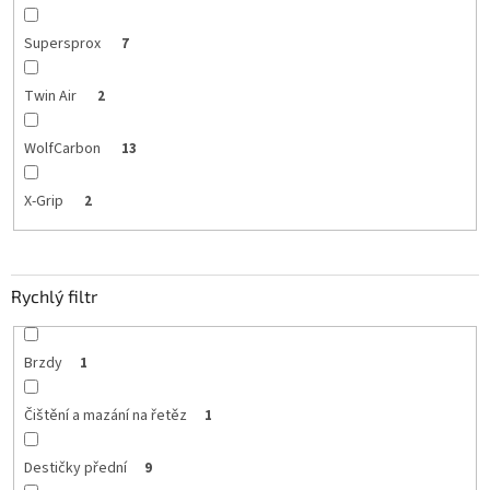
Supersprox
7
Twin Air
2
WolfCarbon
13
X-Grip
2
Rychlý filtr
Brzdy
1
Čištění a mazání na řetěz
1
Destičky přední
9