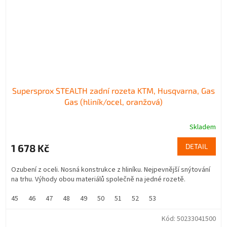
Supersprox STEALTH zadní rozeta KTM, Husqvarna, Gas
Gas (hliník/ocel, oranžová)
Skladem
1 678 Kč
DETAIL
Ozubení z oceli. Nosná konstrukce z hliníku. Nejpevnější snýtování
na trhu. Výhody obou materiálů společně na jedné rozetě.
45
46
47
48
49
50
51
52
53
Kód:
50233041500