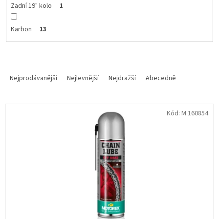
Zadní 19" kolo
1
Karbon
13
Ř
a
Nejprodávanější
Nejlevnější
Nejdražší
Abecedně
z
e
V
n
Kód:
M 160854
ý
í
p
p
i
r
s
o
p
d
r
u
o
k
d
t
u
ů
k