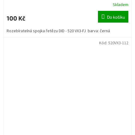
Skladem
100 Kč
Do košíku
Rozebíratelná spojka řetězu DID - 520 VX3-FJ barva: černá
Kód:
520VX3-112