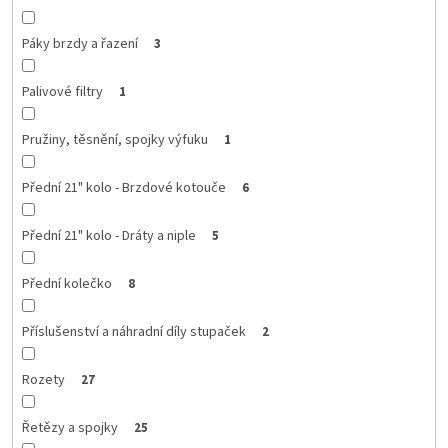
Páky brzdy a řazení
3
Palivové filtry
1
Pružiny, těsnění, spojky výfuku
1
Přední 21" kolo - Brzdové kotouče
6
Přední 21" kolo - Dráty a niple
5
Přední kolečko
8
Příslušenství a náhradní díly stupaček
2
Rozety
27
Řetězy a spojky
25