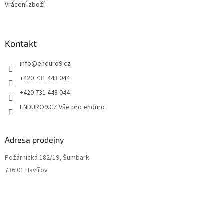
Vrácení zboží
i
s
u
Kontakt
info
@
enduro9.cz
+420 731 443 044
+420 731 443 044
ENDURO9.CZ Vše pro enduro
Adresa prodejny
Požárnická 182/19, Šumbark
736 01 Havířov