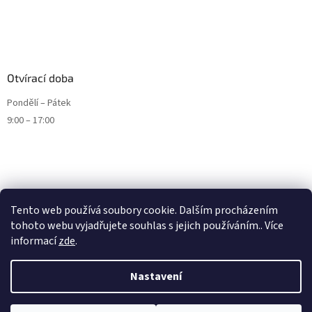
Otvírací doba
Pondělí – Pátek
9:00 – 17:00
Tento web používá soubory cookie. Dalším procházením
tohoto webu vyjadřujete souhlas s jejich používáním.. Více
informací
zde
.
Nastavení
Vytvořil Shoptet