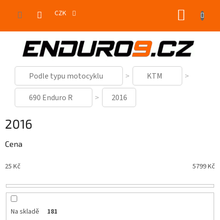
Přejít
NÁKUP
na
CZK
obsah
KOŠÍK
Podle typu motocyklu
KTM
690 Enduro R
2016
2016
Cena
25
Kč
5799
Kč
Na skladě
181