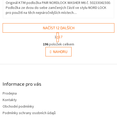
Originál KTM podložka PAIR NORDLOCK WASHER M6 č. 50233041500.
Podložka ze dvou do sebe zamčených částí ve stylu NORD LOCK
pro použití na těch nejnáročnějších místech....
NAČÍST 12 DALŠÍCH
S
1
17
t
O
r
196
položek celkem
v
á
l
NAHORU
n
á
k
d
o
v
Z
a
á
c
á
n
í
p
í
p
a
Informace pro vás
r
t
v
Prodejna
í
k
Kontakty
y
v
Obchodní podmínky
ý
Podmínky ochrany osobních údajů
p