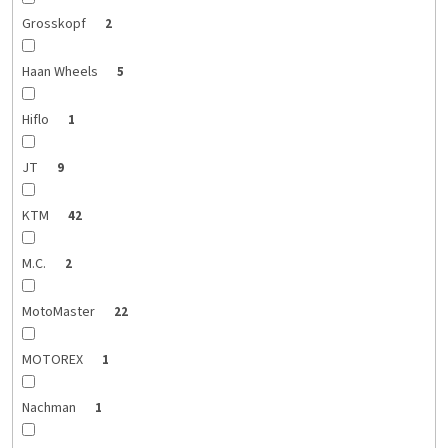
Grosskopf
2
Haan Wheels
5
Hiflo
1
JT
9
KTM
42
M.C.
2
MotoMaster
22
MOTOREX
1
Nachman
1