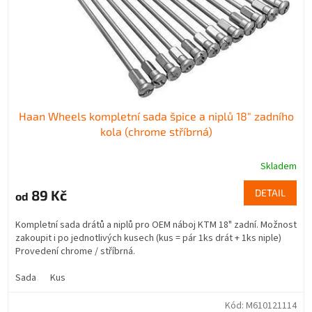
Haan Wheels kompletní sada špice a niplů 18" zadního
kola (chrome stříbrná)
Skladem
89 Kč
DETAIL
od
Kompletní sada drátů a niplů pro OEM náboj KTM 18" zadní. Možnost
zakoupit i po jednotlivých kusech (kus = pár 1ks drát + 1ks niple)
Provedení chrome / stříbrná.
Sada
Kus
Kód:
M610121114