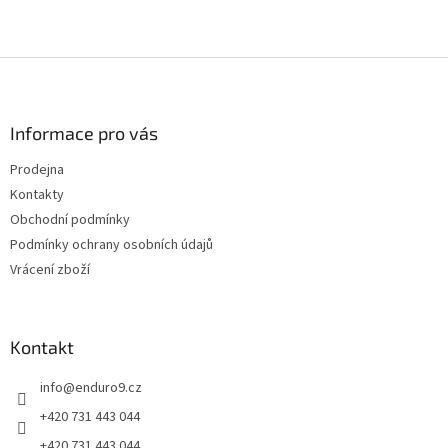
Z
á
p
a
Informace pro vás
t
Prodejna
í
Kontakty
Obchodní podmínky
Podmínky ochrany osobních údajů
Vrácení zboží
Kontakt
info
@
enduro9.cz
+420 731 443 044
+420 731 443 044