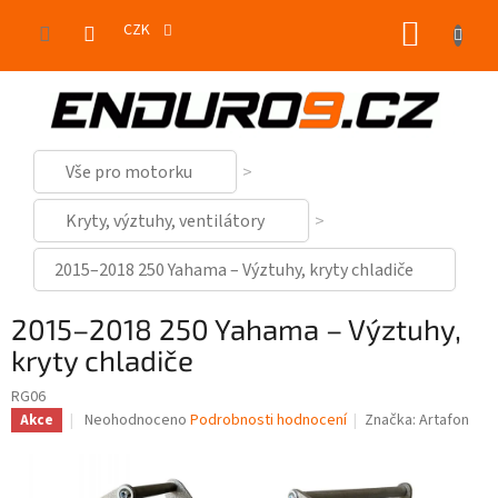
Přejít
NÁKUP
na
CZK
obsah
KOŠÍK
Vše pro motorku
Kryty, výztuhy, ventilátory
2015–2018 250 Yahama – Výztuhy, kryty chladiče
2015–2018 250 Yahama – Výztuhy,
kryty chladiče
RG06
Průměrné
Neohodnoceno
Podrobnosti hodnocení
Značka:
Artafon
Akce
hodnocení
produktu
je