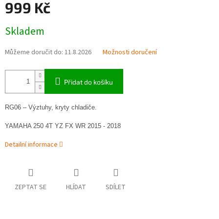
999 Kč
Měrná
Skladem
cena:
Můžeme doručit do:
11.8.2026
Možnosti doručení
Přidat do košíku
RG06 – Výztuhy, kryty chladiče.
YAMAHA 250 4T YZ FX WR 2015 - 2018
Detailní informace
ZEPTAT SE
HLÍDAT
SDÍLET