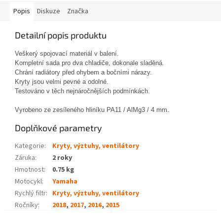
Popis
Diskuze
Značka
Detailní popis produktu
Veškerý spojovací materiál v balení.
Kompletní sada pro dva chladiče, dokonale sladěná.

Chrání radiátory před ohybem a bočními nárazy.

Kryty jsou velmi pevné a odolné.
Testováno v těch nejnáročnějších podmínkách. 
Vyrobeno ze zesíleného hliníku PA11 / AlMg3 / 4 mm.
Doplňkové parametry
Kategorie
:
Kryty, výztuhy, ventilátory
Záruka
:
2 roky
Hmotnost
:
0.75 kg
Motocykl
:
Yamaha
Rychlý filtr
:
Kryty, výztuhy, ventilátory
Ročníky
:
2018
,
2017
,
2016
,
2015