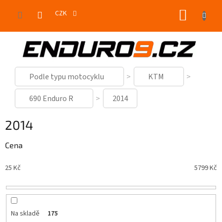
Přejít
NÁKUP
na
CZK
obsah
KOŠÍK
Podle typu motocyklu
KTM
690 Enduro R
2014
2014
Cena
25
Kč
5799
Kč
Na skladě
175