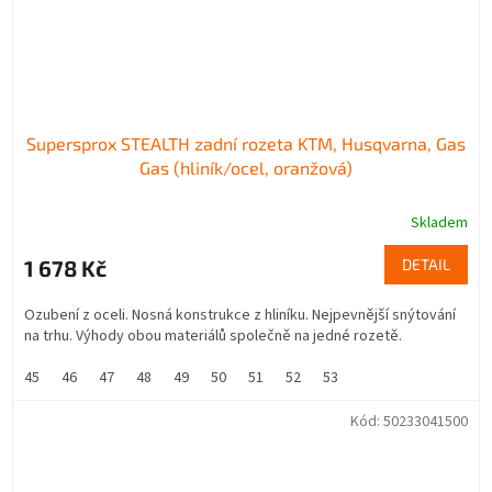
Supersprox STEALTH zadní rozeta KTM, Husqvarna, Gas
Gas (hliník/ocel, oranžová)
Skladem
1 678 Kč
DETAIL
Ozubení z oceli. Nosná konstrukce z hliníku. Nejpevnější snýtování
na trhu. Výhody obou materiálů společně na jedné rozetě.
45
46
47
48
49
50
51
52
53
Kód:
50233041500