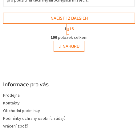
pro použití na těch nejnáročnějších místech....
NAČÍST 12 DALŠÍCH
S
1
16
t
O
r
190
položek celkem
v
á
l
NAHORU
n
á
k
d
o
v
Z
a
á
c
á
n
í
p
í
p
a
Informace pro vás
r
t
v
Prodejna
í
k
Kontakty
y
v
Obchodní podmínky
ý
Podmínky ochrany osobních údajů
p
Vrácení zboží
i
s