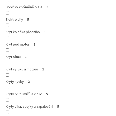
Doplňky k výměně oleje
3
Elektro díly
5
Kryt kolečka předního
1
Kryt pod motor
1
Kryt rámu
1
Kryt výfuku a motoru
1
Kryty kyvky
2
Kryty př. tlumičů a vidlic
5
Kryty víka, spojky a zapalování
5