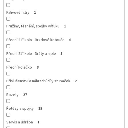
Palivové filtry
1
Pružiny, těsnění, spojky výfuku
1
Přední 21" kolo - Brzdové kotouče
6
Přední 21" kolo - Dráty a niple
5
Přední kolečko
8
Příslušenství a náhradní díly stupaček
2
Rozety
27
Řetězy a spojky
25
Servis a údržba
1