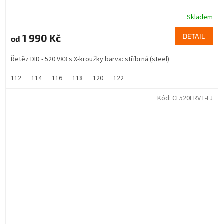
Skladem
1 990 Kč
DETAIL
od
Řetěz DID - 520 VX3 s X-kroužky barva: stříbrná (steel)
112
114
116
118
120
122
Kód:
CL520ERVT-FJ