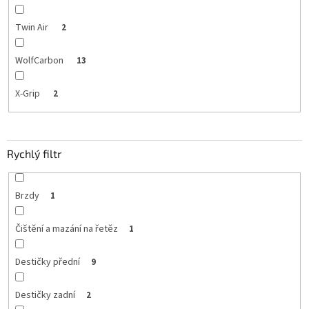
Twin Air
2
WolfCarbon
13
X-Grip
2
Rychlý filtr
Brzdy
1
Čištění a mazání na řetěz
1
Destičky přední
9
Destičky zadní
2