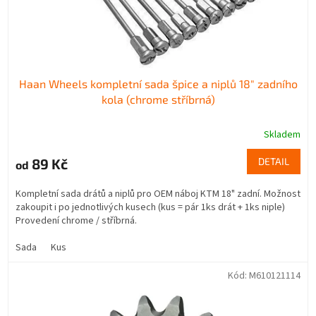
Haan Wheels kompletní sada špice a niplů 18" zadního
kola (chrome stříbrná)
Skladem
89 Kč
DETAIL
od
Kompletní sada drátů a niplů pro OEM náboj KTM 18" zadní. Možnost
zakoupit i po jednotlivých kusech (kus = pár 1ks drát + 1ks niple)
Provedení chrome / stříbrná.
Sada
Kus
Kód:
M610121114