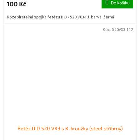
100 Kč
Do košíku
Rozebíratelná spojka řetězu DID - 520 VX3-FJ barva: černá
Kód:
520VX3-112
Řetěz DID 520 VX3 s X-kroužky (steel stříbrný)