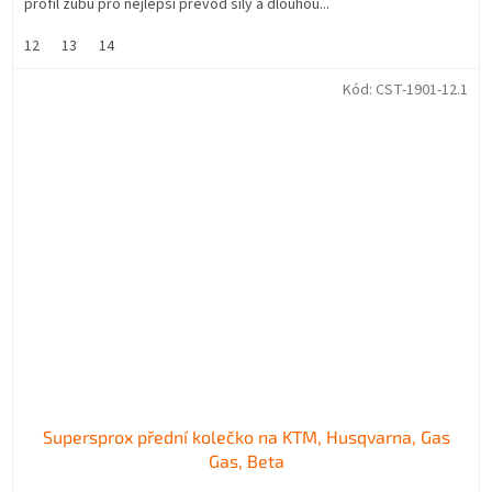
profil zubů pro nejlepší převod síly a dlouhou...
12
13
14
Kód:
CST-1901-12.1
Supersprox přední kolečko na KTM, Husqvarna, Gas
Gas, Beta