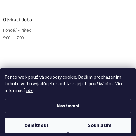
Otvírací doba
Pondělí – Pátek
9:00 – 17:00
Tento web používá soubory cookie. Dalším procházením
tohoto webu vyjadřujete souhlas s jejich používáním.. Více
informací
zde
.
Nastavení
Vytvořil Shoptet
Odmítnout
Souhlasím
Copyright 2026
ENDURO9.CZ
. Všechna práva vyhrazena.