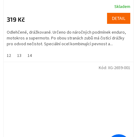
Skladem
319 Kč
DETAIL
Odlehčené, drážkované. Určeno do náročných podmínek enduro,
motokros a supermoto. Po obou stranách zubů má čistící drážky
pro odvod nečistot. Speciální ocel kombinující pevnost a...
12
13
14
Kód:
XG-2659-001