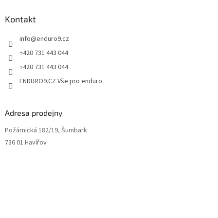
u
Kontakt
info
@
enduro9.cz
+420 731 443 044
+420 731 443 044
ENDURO9.CZ Vše pro enduro
Adresa prodejny
Požárnická 182/19, Šumbark
736 01 Havířov