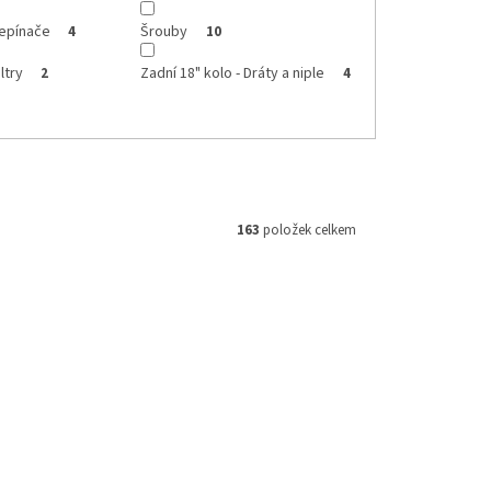
řepínače
Šrouby
4
10
ltry
Zadní 18" kolo - Dráty a niple
2
4
163
položek celkem
3402-KUS
Kód:
M610121114