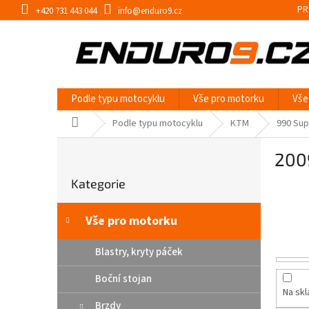
Přejít
PR
+420 731 443 044
info@enduro9.cz
na
obsah
Podle typu motocyklu
Vše pro motorku
Vše
Domů
Podle typu motocyklu
KTM
990 Su
P
200
o
Přeskočit
s
Kategorie
kategorie
t
r
a
Vše pro motorku
n
n
Blastry, kryty páček
í
Boční stojan
p
Na sk
a
Brzdy