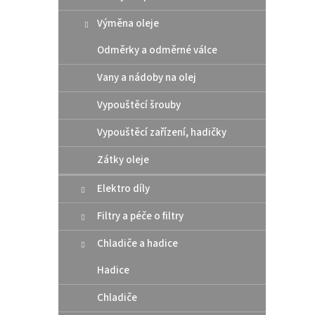
d
t
u
ů
Výměna oleje
Moto
k
CHAI
t
Odměrky a odměrné válce
ů
Vany a nádoby na olej
Vypouštěcí šrouby
299
Vypouštěcí zařízení, hadičky
MOTOR
ROAD 
Zátky oleje
Elektro díly
Filtry a péče o filtry
Chladiče a hadice
Hadice
Chladiče