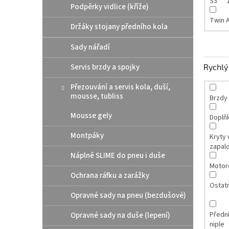
S3
Podpěrky vidlice (kříže)
Twin A
Držáky stojany předního kola
Sady nářadí
Servis brzdy a spojky
Rychlý 
Přezouvání a servis kola, duší,
mousse, tubliss
Brzdy
Mousse gely
Doplň
Montpáky
Kryty 
zapal
Náplně SLIME do pneu i duše
Motor
Ochrana ráfku a zarážky
Ostatn
Opravné sady na pneu (bezdušové)
Přední
Opravné sady na duše (lepení)
niple