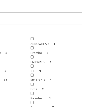
ARROWHEAD
1
x
Brembo
1
3
FM PARTS
2
s
JT
5
9
MOTOREX
22
1
ProX
2
Revotech
1