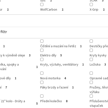
sbs
SCAR
1
1
3
ir
WolfCarbon
X-Grip
2
2
2
filtr
Čištění a mazání na řetěz
Destičky pře
1
1
ky k výměně oleje
Elektro díly
Kryty kyvky
3
5
víka, spojky a
Kryty, výztuhy, ventilátory
Ložiska
1
3
1
ování
ové díly
Nová motorka
Opravné sady
1
4
í
Páky brzdy a řazení
Pružiny, těs
7
1
výfuku
 21" kolo - Dráty a
Přední kolečko
Příslušenství
8
5
stupaček