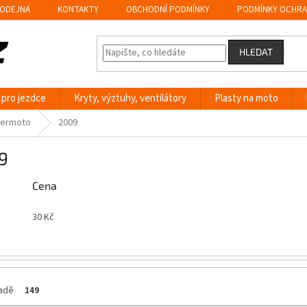
ODEJNA
KONTAKTY
OBCHODNÍ PODMÍNKY
PODMÍNKY OCHRA
HLEDAT
 pro jezdce
Kryty, výztuhy, ventilátory
Plasty na moto
permoto
2009
9
Cena
30
Kč
ladě
149