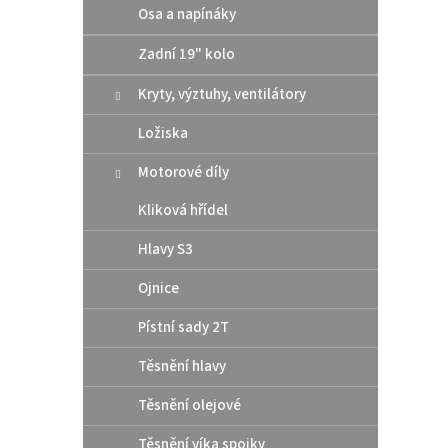
Osa a napínáky
Zadní 19" kolo
Kryty, výztuhy, ventilátory
Ložiska
DID 
Motorové díly
spojk
Kliková hřídel
Hlavy S3
100
Ojnice
Rozebí
Pístní sady 2T
ERVT-F
Těsnění hlavy
Těsnění olejové
Těsnění víka spojky