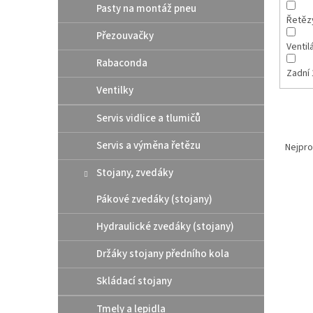
Pasty na montáž pneu
Řetěz
Přezouvačky
Ventil
Rabaconda
Zadní 
Ventilky
Servis vidlice a tlumičů
Ř
a
Servis a výměna řetězu
Nejpro
z
Stojany, zvedáky
e
V
n
Pákové zvedáky (stojany)
ý
í
p
p
Hydraulické zvedáky (stojany)
i
r
s
o
Držáky stojany předního kola
p
d
Skládací stojany
r
u
o
k
Tmely a lepidla