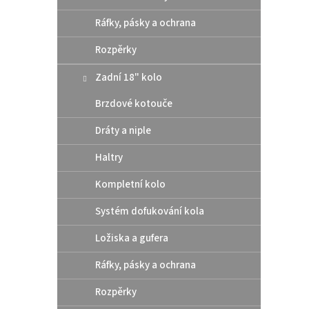
Ráfky, pásky a ochrana
Rozpěrky
Zadní 18" kolo
OEM n
Brzdové kotouče
2011
Gas
Dráty a niple
Haltry
41,
Kompletní kolo
Origin
Systém dofukování kola
Cena z
Ložiska a gufera
Ráfky, pásky a ochrana
Rozpěrky