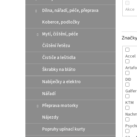
n
e
Akce
Dílna, nářadí, péče, přeprava
l
Koberce, podložky
Mytí, čištění, péče
Značk
Čištění řetězu
Accel
Čističe a leštidla
Artaf
Škrabky na bláto
DID
Nabíječky a elektro
Galfe
Nářadí
KTM
Přeprava motorky
Nach
Nájezdy
Psych
Popruhy upínací kurty