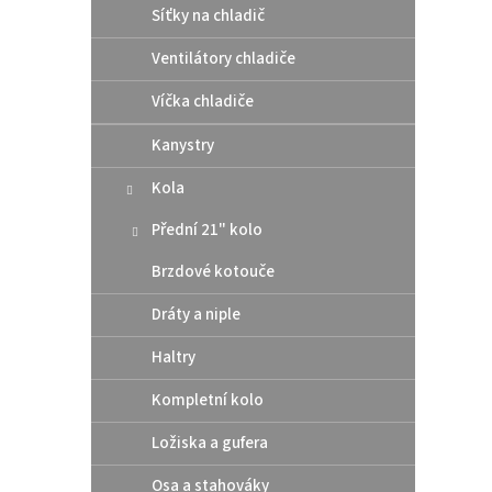
Síťky na chladič
Ventilátory chladiče
Supe
Víčka chladiče
Husq
Kanystry
Kola
319
Přední 21" kolo
Odleh
Brzdové kotouče
nároč
super
Dráty a niple
čistíc
ocel k
Haltry
12
Kompletní kolo
Ložiska a gufera
Osa a stahováky