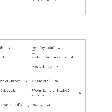
Supersprox
7
dní
Destičky zadní
9
2
Kryty př. tlumičů a vidlic
1
4
Masky, lampy
7
 a díly brzdy
Originální díl
12
26
nění, spojky
Přední 21" kolo - Brzdové
1
6
kotouče
 a náhradní díly
Rozety
27
2