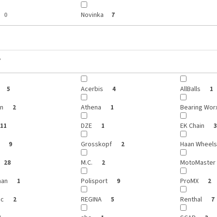
Novinka
0
7
y
Acerbis
AllBalls
5
4
1
on
Athena
Bearing Wor
2
1
DZE
EK Chain
11
1
3
r
Grosskopf
Haan Wheel
9
2
M.C.
MotoMaster
28
2
man
Polisport
ProMX
1
9
2
ic
REGINA
Renthal
2
5
7