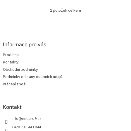
1
položek celkem
O
v
l
Z
á
á
d
p
a
a
Informace pro vás
c
t
í
Prodejna
í
p
Kontakty
r
v
Obchodní podmínky
k
Podmínky ochrany osobních údajů
y
Vrácení zboží
v
ý
p
i
Kontakt
s
u
info
@
enduro9.cz
+420 731 443 044