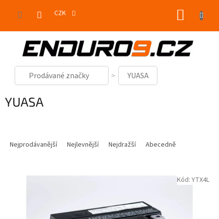
Přejít
NÁKUP
na
CZK
obsah
KOŠÍK
Prodávané značky
YUASA
YUASA
Ř
a
Nejprodávanější
Nejlevnější
Nejdražší
Abecedně
z
e
V
n
Kód:
YTX4L
ý
í
p
p
i
r
s