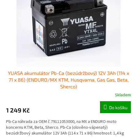
o
p
d
r
u
o
k
d
t
u
ů
k
t
ů
YUASA akumulátor Pb-Ca (bezúdržbový) 12V 3Ah (114 x
71 x 86) (ENDURO/MX KTM, Husqvarna, Gas Gas, Beta,
Sherco)
Skladem
Do košíku
1 249 Kč
Pb-Ca náhrada za OEM č.79111053000, na MX a ENDURO moto
koncernu KTM, Beta, Sherco. Pb-Ca (olověno-vápenatý)
bezúdržbový akumulátor 12V 3Ah (114 x 71 x 86) hmotnost: 1,4 kg