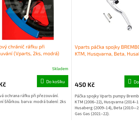
ový chránič ráfku při
Vparts páčka spojky BREMB
uvání (Vparts, 2ks, modrá)
KTM, Husqvarna, Beta, Husa
Skladem
Do košíku
Do
Kč
450 Kč
vá ochrana ráfku při přezouvání.
Páčka spojky Vparts pumpy Bremb
ění šňůrkou. barva: modrá balení: 2ks
KTM (2006–22), Husqvarna (2014–1
Husaberg (2009–14), Beta (2010—2
Gas Gas (2021–22).
O
v