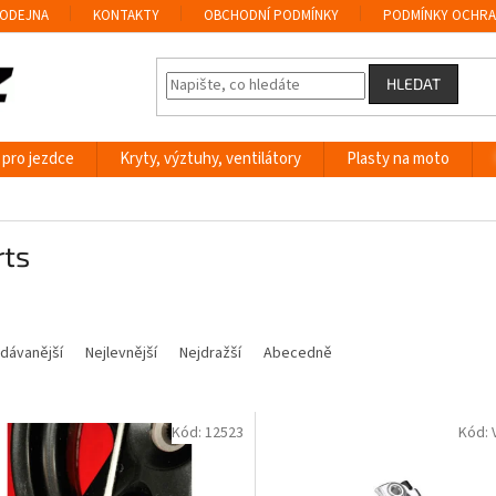
ODEJNA
KONTAKTY
OBCHODNÍ PODMÍNKY
PODMÍNKY OCHRA
HLEDAT
 pro jezdce
Kryty, výztuhy, ventilátory
Plasty na moto
rts
dávanější
Nejlevnější
Nejdražší
Abecedně
Kód:
12523
Kód: