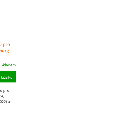
O pro
berg
Skladem
 košíku
o pro
6),
022) a