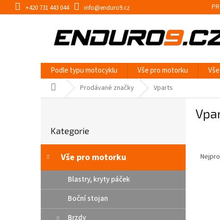
Přejít
PR
+420 731 443 044
info@enduro9.cz
na
obsah
Podle typu motocyklu
Vše pro motorku
Vše
Domů
Prodávané značky
Vparts
P
Vpa
o
Přeskočit
s
Kategorie
kategorie
t
Ř
r
a
a
Vše pro motorku
Nejpro
z
n
e
n
Blastry, kryty páček
V
n
í
ý
í
Boční stojan
p
p
p
a
Brzdy
i