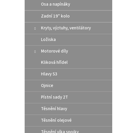
Osa a napínáky
Zadní 19" kolo
Kryty, výztuhy, ventilátory
Ložiska
Motorové díly
Kliková hřídel
Hlavy S3
Ojnice
Pístní sady 2T
Těsnění hlavy
Těsnění olejové
Těsnění víka spojky