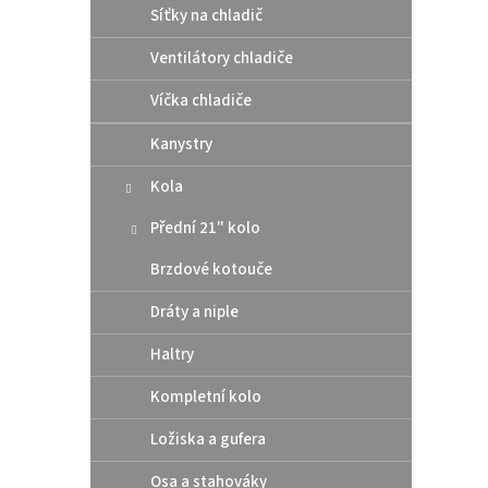
Síťky na chladič
Ventilátory chladiče
Víčka chladiče
Kanystry
Kola
Přední 21" kolo
Brzdové kotouče
Dráty a niple
Haltry
Kompletní kolo
Ložiska a gufera
Osa a stahováky