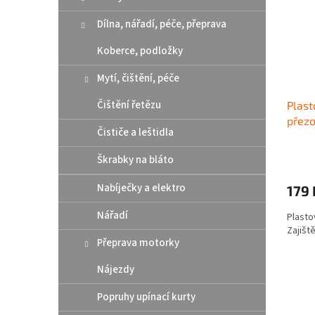
r
n
s
o
e
Dílna, nářadí, péče, přeprava
p
d
l
r
u
Koberce, podložky
o
k
d
t
Mytí, čištění, péče
u
ů
Čištění řetězu
Plast
k
přezo
t
Čističe a leštidla
ů
Škrabky na bláto
Nabíječky a elektro
179 
Nářadí
Plasto
Zajišt
Přeprava motorky
Nájezdy
Popruhy upínací kurty