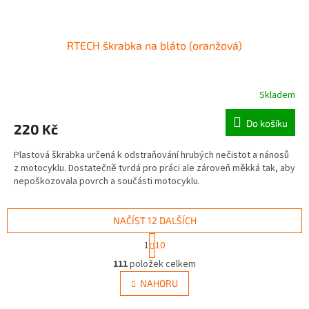
RTECH škrabka na bláto (oranžová)
Skladem
Do košíku
220 Kč
Plastová škrabka určená k odstraňování hrubých nečistot a nánosů
z motocyklu. Dostatečně tvrdá pro práci ale zároveň měkká tak, aby
nepoškozovala povrch a součásti motocyklu.
NAČÍST 12 DALŠÍCH
S
1
10
t
O
r
111
položek celkem
v
á
l
NAHORU
n
á
k
o