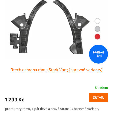
i
r
s
o
p
d
r
u
o
k
d
t
u
ů
k
t
ů
1 412 Kč
–8 %
Rtech ochrana rámu Stark Varg (barevné varianty)
Skladem
DETAIL
1 299 Kč
protektory rámu, 1 pár (levá a pravá strana) 4 barevné varianty