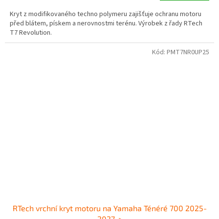
Kryt z modifikovaného techno polymeru zajišťuje ochranu motoru
před blátem, pískem a nerovnostmi terénu. Výrobek z řady RTech
T7 Revolution.
Kód:
PMT7NR0UP25
RTech vrchní kryt motoru na Yamaha Ténéré 700 2025-
2027->