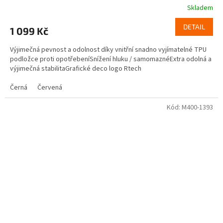
Skladem
DETAIL
1 099 Kč
Výjimečná pevnost a odolnost díky vnitřní snadno vyjímatelné TPU
podložce proti opotřebeníSnížení hluku / samomaznéExtra odolná a
výjimečná stabilitaGrafické deco logo Rtech
Černá
Červená
Kód:
M400-1393