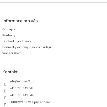
d
v
Z
a
á
c
á
n
í
p
í
p
a
Informace pro vás
r
t
v
Prodejna
í
k
Kontakty
y
v
Obchodní podmínky
ý
Podmínky ochrany osobních údajů
p
Vrácení zboží
i
s
u
Kontakt
info
@
enduro9.cz
+420 731 443 044
+420 731 443 044
ENDURO9.CZ Vše pro enduro