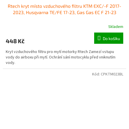
Rtech kryt místo vzduchového filtru KTM EXC/-F 2017-
2023, Husqvarna TE/FE 17-23, Gas Gas EC F 21-23
Skladem
Do košíku
448 Kč
Kryt vzduchového filtru pro mytí motorky Rtech Zamezí vstupu
vody do airboxu při mytí. Ochrání sání motocyklu před vniknutím
vody.
Kód:
CPKTM023BL