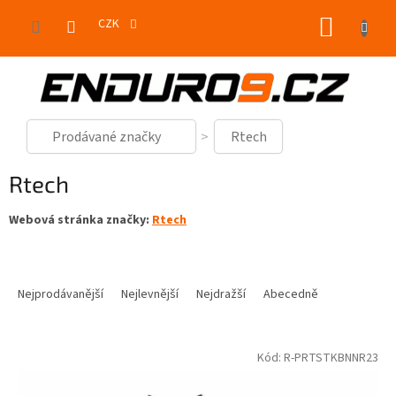
Přejít
NÁKUP
na
CZK
obsah
KOŠÍK
Prodávané značky
Rtech
Rtech
Webová stránka značky:
Rtech
Ř
a
Nejprodávanější
Nejlevnější
Nejdražší
Abecedně
z
e
V
n
Kód:
R-PRTSTKBNNR23
ý
í
p
p