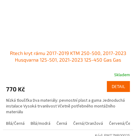
Rtech kryt rámu 2017-2019 KTM 250-500, 2017-2023
Husqvarna 125-501, 2021-2023 125-450 Gas Gas
Skladem
DETAIL
770 Kč
Nízká tloušťka Dva materiály: pevnostní plast a guma Jednoduchá
instalace Vysoká trvanlivost Včetně potřebného montážního
materiálu
Bílá/Černá
Bílá/modrá
Černá
Černá/Oranžová
Červená/Čern
Kód:
PMT7NR00025