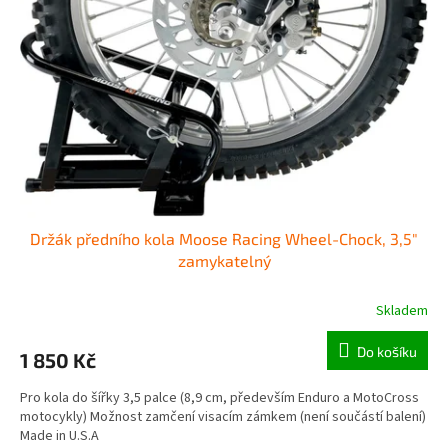
o
p
d
r
u
o
k
d
t
u
ů
k
t
ů
Držák předního kola Moose Racing Wheel-Chock, 3,5"
zamykatelný
Skladem
Do košíku
1 850 Kč
Pro kola do šířky 3,5 palce (8,9 cm, především Enduro a MotoCross
motocykly) Možnost zamčení visacím zámkem (není součástí balení)
Made in U.S.A