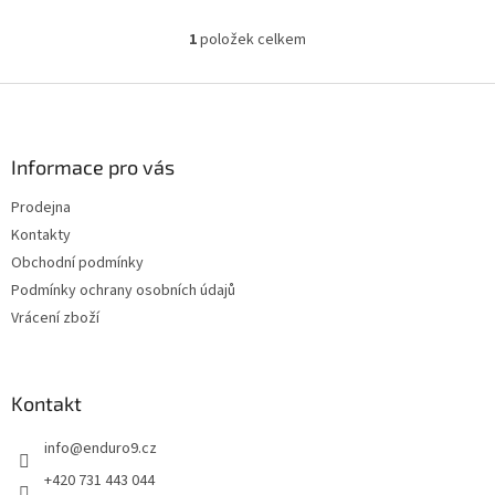
1
položek celkem
O
v
l
Z
á
á
d
p
a
a
Informace pro vás
c
t
í
Prodejna
í
p
Kontakty
r
v
Obchodní podmínky
k
Podmínky ochrany osobních údajů
y
Vrácení zboží
v
ý
p
i
Kontakt
s
u
info
@
enduro9.cz
+420 731 443 044