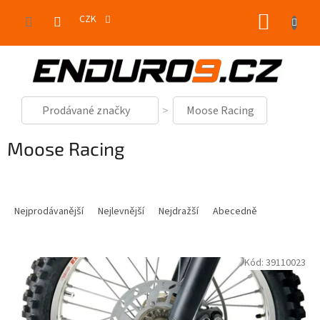
Přejít
NÁKUP
na
CZK
obsah
KOŠÍK
Prodávané značky
Moose Racing
Moose Racing
Ř
a
Nejprodávanější
Nejlevnější
Nejdražší
Abecedně
z
e
V
n
Kód:
39110023
ý
í
p
p
i
r
s